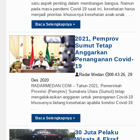
Sebut LSL Pengidap HIV/AIDS di
satu aspek penting dalam membangun bangsa. Namun
pada masa pandemi Covid-19 saat ini, kesehatan harus
Arsenal Dibungkam Real Betis pa
menjadi prioritas khususnya kesehatan anak-anak . . .
Baca Selengkapnya
▸
Chelsea Tumbang Ditekuk Juvent
2021, Pemprov
AC Milan Hanya Bermain Imbang 
Sumut Tetap
Anggarkan
Penanganan Covid-
19
Radar Medan
08:43:26, 29
👤
🕔
Des 2020
RADARMEDAN.COM – Tahun 2021, Pemerintah
Provinsi (Pemprov) Sumatera Utara (Sumut) tetap
mengalokasikan anggaran untuk penanganan Covid-19
khususnya bidang kesehatan apabila kondisi Covid-19 .
. .
Baca Selengkapnya
▸
30 Juta Pelaku
Wisata & Ekraf