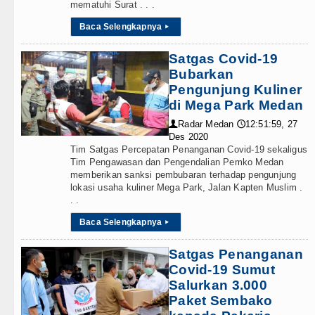
mematuhi Surat . . .
Baca Selengkapnya
▸
Satgas Covid-19
Bubarkan
Pengunjung Kuliner
di Mega Park Medan
Radar Medan
12:51:59, 27
👤
🕔
Des 2020
Tim Satgas Percepatan Penanganan Covid-19 sekaligus
Tim Pengawasan dan Pengendalian Pemko Medan
memberikan sanksi pembubaran terhadap pengunjung
lokasi usaha kuliner Mega Park, Jalan Kapten Muslim .
. .
Baca Selengkapnya
▸
Satgas Penanganan
Covid-19 Sumut
Salurkan 3.000
Paket Sembako