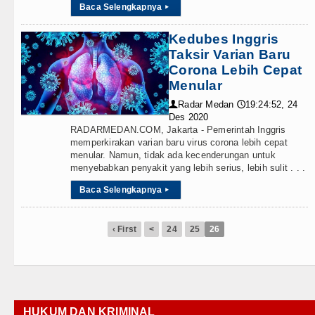
Baca Selengkapnya
▸
Kedubes Inggris
Taksir Varian Baru
Corona Lebih Cepat
Menular
Radar Medan
19:24:52, 24
👤
🕔
Des 2020
RADARMEDAN.COM, Jakarta - Pemerintah Inggris
memperkirakan varian baru virus corona lebih cepat
menular. Namun, tidak ada kecenderungan untuk
menyebabkan penyakit yang lebih serius, lebih sulit . . .
Baca Selengkapnya
▸
‹ First
<
24
25
26
HUKUM DAN KRIMINAL