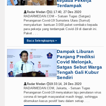
kepada Pekerja
Terdampak
Radar Medan
11:17:40, 27 Des 2020
👤
🕔
RADARMEDAN.COM – Satuan Tugas (Satgas)
Penanganan Covid-19 Sumatera Utara (Sumut)
menyalurkan bantuan 3.000 paket sembako kepada
para pekerja yang terdampak Covid-19 di daerah ini.
Paket . . .
Baca Selengkapnya
▸
Dampak Liburan
Panjang Prediksi
Covid Melonjak,
Satgas Sebut Warga
Tengah Gali Kubur
Sendiri
Radar Medan
19:33:14, 24 Des 2020
👤
🕔
RADARMEDAN.COM, Jakarta, - Satuan Tugas
Penanganan Covid-19 menyatakan laju penularan virus
corona di tengah masyarakat masih tinggi, sehingga
ditemukan kasus positif baru dalam setiap . . .