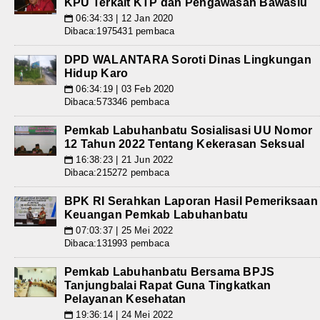
KPU Terkait KTP dan Pengawasan Bawaslu
06:34:33 | 12 Jan 2020
📅
Dibaca:1975431 pembaca
DPD WALANTARA Soroti Dinas Lingkungan
Hidup Karo
06:34:19 | 03 Feb 2020
📅
Dibaca:573346 pembaca
Pemkab Labuhanbatu Sosialisasi UU Nomor
12 Tahun 2022 Tentang Kekerasan Seksual
16:38:23 | 21 Jun 2022
📅
Dibaca:215272 pembaca
BPK RI Serahkan Laporan Hasil Pemeriksaan
Keuangan Pemkab Labuhanbatu
07:03:37 | 25 Mei 2022
📅
Dibaca:131993 pembaca
Pemkab Labuhanbatu Bersama BPJS
Tanjungbalai Rapat Guna Tingkatkan
Pelayanan Kesehatan
19:36:14 | 24 Mei 2022
📅