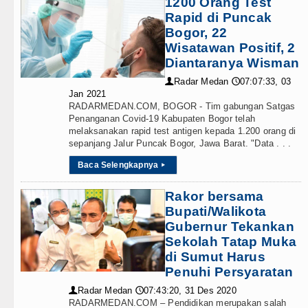
1200 Orang Test
Rapid di Puncak
Sebut LSL Pengidap HIV/AIDS di
Bogor, 22
Wisatawan Positif, 2
Arsenal Dibungkam Real Betis pa
Diantaranya Wisman
Chelsea Tumbang Ditekuk Juvent
Radar Medan
07:07:33, 03
👤
🕔
Jan 2021
RADARMEDAN.COM, BOGOR - Tim gabungan Satgas
AC Milan Hanya Bermain Imbang 
Penanganan Covid-19 Kabupaten Bogor telah
melaksanakan rapid test antigen kepada 1.200 orang di
Bayern Munich vs Aston Villa La
sepanjang Jalur Puncak Bogor, Jawa Barat. "Data . . .
Komisi D DPRDSU Ikut Gubsu Bob
Baca Selengkapnya
▸
Wabup Taput Hadiri Rapat Persi
Rakor bersama
Bupati/Walikota
Rico Waas Tinjau Rehabilitasi 3
Gubernur Tekankan
Sekolah Tatap Muka
Bappelitbangda Toba Gelar Lomb
di Sumut Harus
Penuhi Persyaratan
Wali Kota Medan Dikukuhkan Jad
Radar Medan
07:43:20, 31 Des 2020
👤
🕔
RADARMEDAN.COM – Pendidikan merupakan salah