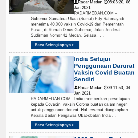
Teknologi
Radar Medan
08:03:20, 06
👤
🕔
Wali Kota Medan Dikukuhkan Jad
Jan 2021
RADARMEDAN.COM –
Internasional
Sebut LSL Pengidap HIV/AIDS di
Gubernur Sumatera Utara (Sumut) Edy Rahmayadi
menerima 40.000 vaksin Covid-19 dari Pemerintah
Wisata
Pusat, di Rumah Dinas Gubernur, Jalan Jenderal
Arsenal Dibungkam Real Betis pa
Sudirman Nomor 41 Medan, Selasa . . .
TIPS dan TRIK
Chelsea Tumbang Ditekuk Juvent
Baca Selengkapnya
▸
+ Lainnya
AC Milan Hanya Bermain Imbang 
India Setujui
Penggunaan Darurat
Video
Bayern Munich vs Aston Villa La
Vaksin Covid Buatan
Sendiri
Kesehatan
Komisi D DPRDSU Ikut Gubsu Bob
Radar Medan
09:11:53, 04
👤
🕔
Kuliner
Jan 2021
Wabup Taput Hadiri Rapat Persi
RADARMEDAN.COM - India memberikan persetujuan
kepada Covaxin, vaksin Corona buatan dalam negeri
Siraman Rohani
Rico Waas Tinjau Rehabilitasi 3
untuk penggunaan darurat. Hal tersebut diungkapkan
Kepala Badan Pengawas Obat-obatan India . . .
Bappelitbangda Toba Gelar Lomb
Baca Selengkapnya
▸
Wali Kota Medan Dikukuhkan Jad