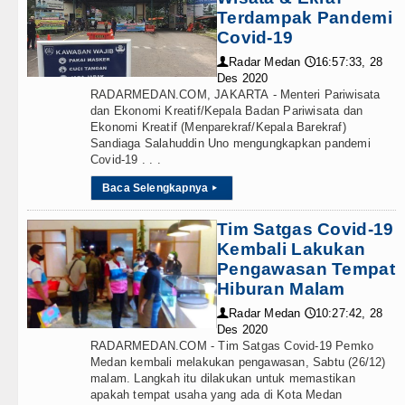
Terdampak Pandemi
Covid-19
Radar Medan
16:57:33, 28
👤
🕔
Des 2020
RADARMEDAN.COM, JAKARTA - Menteri Pariwisata
dan Ekonomi Kreatif/Kepala Badan Pariwisata dan
Ekonomi Kreatif (Menparekraf/Kepala Barekraf)
Sandiaga Salahuddin Uno mengungkapkan pandemi
Covid-19 . . .
Baca Selengkapnya
▸
Tim Satgas Covid-19
Kembali Lakukan
Pengawasan Tempat
Hiburan Malam
Radar Medan
10:27:42, 28
👤
🕔
Des 2020
RADARMEDAN.COM - Tim Satgas Covid-19 Pemko
Medan kembali melakukan pengawasan, Sabtu (26/12)
malam. Langkah itu dilakukan untuk memastikan
apakah tempat usaha yang ada di Kota Medan