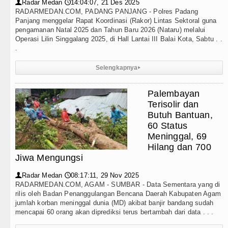
Radar Medan
14:04:07, 21 Des 2025
👤
🕔
RADARMEDAN.COM, PADANG PANJANG - Polres Padang
Panjang menggelar Rapat Koordinasi (Rakor) Lintas Sektoral guna
pengamanan Natal 2025 dan Tahun Baru 2026 (Nataru) melalui
Operasi Lilin Singgalang 2025, di Hall Lantai III Balai Kota, Sabtu . .
.
Selengkapnya
▸
Palembayan
Terisolir dan
Butuh Bantuan,
60 Status
Meninggal, 69
Hilang dan 700
Jiwa Mengungsi
Radar Medan
08:17:11, 29 Nov 2025
👤
🕔
RADARMEDAN.COM, AGAM - SUMBAR - Data Sementara yang di
rilis oleh Badan Penanggulangan Bencana Daerah Kabupaten Agam
jumlah korban meninggal dunia (MD) akibat banjir bandang sudah
mencapai 60 orang akan diprediksi terus bertambah dari data . . .