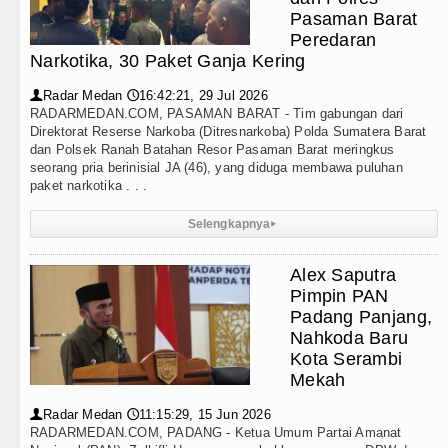
Teknologi
 GRIB Jaya Labuhanbatu Gelar Turnamen Catur Antar W
Pasaman Barat
Peredaran
Internasional
nur Bobby Nasution Minta Kepala Daerah se-Kepulaua
Narkotika, 30 Paket Ganja Kering
Wisata
Radar Medan
16:42:21, 29 Jul 2026
👤
🕔
Waas : Kemerdekaan Harus Dirasakan Masyarakat Lewa
RADARMEDAN.COM, PASAMAN BARAT - Tim gabungan dari
TIPS dan TRIK
Direktorat Reserse Narkoba (Ditresnarkoba) Polda Sumatera Barat
Jalan ke Pemandian Air Panas Doulu Diblokir Warga
dan Polsek Ranah Batahan Resor Pasaman Barat meringkus
seorang pria berinisial JA (46), yang diduga membawa puluhan
+ Lainnya
g Nan Tujuh Menggetarkan Gedung Kesenian Jakarta
paket narkotika . . .
Video
abungan Ringkus 3 Tersangka Pungli di Jalan Masuk 
Selengkapnya
▸
Kesehatan
Raducanu Absen di Grand Slam Tenis US Open 2026 u
Alex Saputra
Pimpin PAN
Kuliner
us Dikalahkan Inter Milan di Laga Persahabatan di Per
Padang Panjang,
Nahkoda Baru
Siraman Rohani
itahan Manchester United Main Imbang Laga Persaha
Kota Serambi
Mekah
a Gilas AC Milan di Laga Persahabatan di GBK Jakart
Radar Medan
11:15:29, 15 Jun 2026
👤
🕔
RADARMEDAN.COM, PADANG - Ketua Umum Partai Amanat
 GRIB Jaya Labuhanbatu Gelar Turnamen Catur Antar W