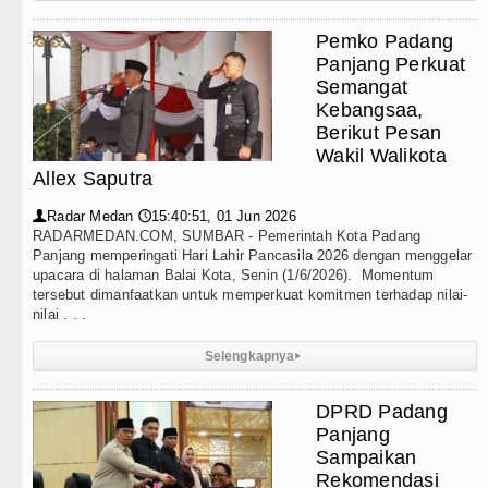
nur Bobby Nasution Minta Kepala Daerah se-Kepulaua
Pemko Padang
Waas : Kemerdekaan Harus Dirasakan Masyarakat Lewa
Panjang Perkuat
Semangat
Jalan ke Pemandian Air Panas Doulu Diblokir Warga
Kebangsaa,
Berikut Pesan
g Nan Tujuh Menggetarkan Gedung Kesenian Jakarta
Wakil Walikota
Allex Saputra
Radar Medan
15:40:51, 01 Jun 2026
👤
🕔
RADARMEDAN.COM, SUMBAR - Pemerintah Kota Padang
Panjang memperingati Hari Lahir Pancasila 2026 dengan menggelar
upacara di halaman Balai Kota, Senin (1/6/2026). Momentum
tersebut dimanfaatkan untuk memperkuat komitmen terhadap nilai-
nilai . . .
Selengkapnya
▸
DPRD Padang
Panjang
Sampaikan
Rekomendasi