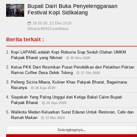
Bupati Dairi Buka Penyelenggaraan
Festival Kopi Sidikalang
19:55:28, 12 Des 2020
📅
Dibaca:86923 pembaca
Berita terkait :
Kopi LAPANG adalah Kopi Robusta Siap Seduh Olahan UMKM
Pakpak Bharat yang Nikmat
30 Nov 2020
Ketua PKK Dairi Resmikan Pusat Pendidikan dan Pelatihan Poktan
Ramos Coffee Desa Dolok Tolong
27 Okt 2020
Pelleng Sicina Mbara, Kuliner Khas Pakpak Bharat, Bagaimana
Rasanya
26 Agu 2020
Siapakah Yang Paling Unggul dari Ketiga Bakal Calon Bupati
Pakpak Bharat
16 Agu 2020
Walikota Medan Keluarkan Surat Edaran Untuk Restoran, Cafe dan
Rumah Makan
27 Mar 2020
Selengkapnya...