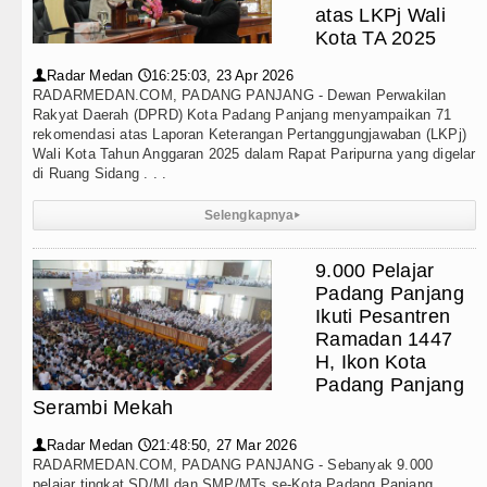
atas LKPj Wali
Kota TA 2025
Radar Medan
16:25:03, 23 Apr 2026
👤
🕔
RADARMEDAN.COM, PADANG PANJANG - Dewan Perwakilan
Rakyat Daerah (DPRD) Kota Padang Panjang menyampaikan 71
rekomendasi atas Laporan Keterangan Pertanggungjawaban (LKPj)
Wali Kota Tahun Anggaran 2025 dalam Rapat Paripurna yang digelar
di Ruang Sidang . . .
Selengkapnya
▸
9.000 Pelajar
Padang Panjang
Ikuti Pesantren
Ramadan 1447
H, Ikon Kota
Padang Panjang
Serambi Mekah
Radar Medan
21:48:50, 27 Mar 2026
👤
🕔
RADARMEDAN.COM, PADANG PANJANG - Sebanyak 9.000
pelajar tingkat SD/MI dan SMP/MTs se-Kota Padang Panjang