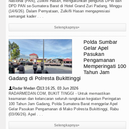
Nasional (PAN), Zulkifli Hasan, mengukuhkan pengurus DPW dan
DPD PAN se-Sumatera Barat di Hotel Grand Zuri Padang, Minggu
nur Bobby Nasution Minta Kepala Daerah se-Kepulaua
(14/6/26). Dalam Pernyataan, Zulkifli Hasan mengapresiasi
semangat kader . . .
Waas : Kemerdekaan Harus Dirasakan Masyarakat Lewa
Selengkapnya
▸
Jalan ke Pemandian Air Panas Doulu Diblokir Warga
Polda Sumbar
g Nan Tujuh Menggetarkan Gedung Kesenian Jakarta
Gelar Apel
Pasukan
abungan Ringkus 3 Tersangka Pungli di Jalan Masuk 
Pengamanan
Memperingati 100
Raducanu Absen di Grand Slam Tenis US Open 2026 u
Tahun Jam
Gadang di Polresta Bukittinggi
us Dikalahkan Inter Milan di Laga Persahabatan di Per
Radar Medan
13:16:25, 03 Jun 2026
👤
🕔
itahan Manchester United Main Imbang Laga Persaha
RADARMEDAN.COM, BUKIT TINGGI - Untuk memastikan
keamanan dan kelancaran seluruh rangkaian kegiatan Peringatan
100 Tahun Jam Gadang, Polda Sumatera Barat menggelar Apel
a Gilas AC Milan di Laga Persahabatan di GBK Jakart
Gelar Pasukan Pengamanan di Mako Polresta Bukittinggi, Rabu
(03/06/26). Apel . . .
 GRIB Jaya Labuhanbatu Gelar Turnamen Catur Antar W
Selengkapnya
▸