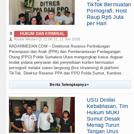
TikTok Bermuatan
Pornografi, Host
Raup Rp5 Juta
per Hari
🔖
HUKUM DAN KRIMINAL
Radar Medan
21:06:51, 11 Jun 2026
👤
🕔
RADARMEDAN.COM – Direktorat Reserse Perlindungan
Perempuan dan Anak (PPA) dan Pemberantasan Perdagangan
Orang (PPO) Polda Sumatera Utara mengungkap kasus dugaan
tindak pidana penyiaran dan penyediaan konten bermuatan
pornografi melalui siaran langsung (live streaming) di platform
TikTok. Direktur Reserse PPA dan PPO Polda Sumut, Kombes . . .
Berita Selengkapnya
▸
USU Dinilai
Kebablasan, Tim
Hukum MUKI
Sumut Desak
Menag Turun
Tangan Urus