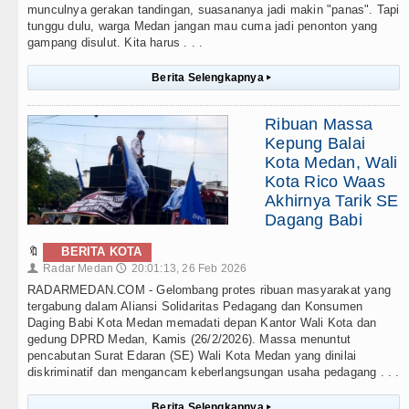
munculnya gerakan tandingan, suasananya jadi makin "panas". Tapi
tunggu dulu, warga Medan jangan mau cuma jadi penonton yang
gampang disulut. Kita harus . . .
Berita Selengkapnya
▸
Ribuan Massa
Kepung Balai
Kota Medan, Wali
Kota Rico Waas
Akhirnya Tarik SE
Dagang Babi
🔖
BERITA KOTA
Radar Medan
20:01:13, 26 Feb 2026
👤
🕔
RADARMEDAN.COM - Gelombang protes ribuan masyarakat yang
tergabung dalam Aliansi Solidaritas Pedagang dan Konsumen
Daging Babi Kota Medan memadati depan Kantor Wali Kota dan
gedung DPRD Medan, Kamis (26/2/2026). Massa menuntut
pencabutan Surat Edaran (SE) Wali Kota Medan yang dinilai
diskriminatif dan mengancam keberlangsungan usaha pedagang . . .
Berita Selengkapnya
▸