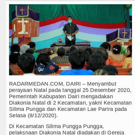
Teknologi
Ketua GRIB Jaya Labuhanbatu Gela
Internasional
Gubernur Bobby Nasution Minta Ke
Wisata
Rico Waas : Kemerdekaan Harus Di
TIPS dan TRIK
Akses Jalan ke Pemandian Air Pana
+ Lainnya
Dayang Nan Tujuh Menggetarkan G
Video
Tim Gabungan Ringkus 3 Tersangka
Kesehatan
Emma Raducanu Absen di Grand Sl
RADARMEDAN.COM, DAIRI – Menyambut
perayaan Natal pada tanggal 25 Desember 2020,
Kuliner
Juventus Dikalahkan Inter Milan di
Pemerintah Kabupaten Dairi mengadakan
Diakonia Natal di 2 Kecamatan, yakni Kecamatan
Siraman Rohani
PSG Ditahan Manchester United Ma
Silima Pungga dan Kecamatan Lae Parira pada
Selasa (8/12/2020).
Chelsea Gilas AC Milan di Laga Pe
Di Kecamatan Silima Pungga Pungga,
Ketua GRIB Jaya Labuhanbatu Gela
pelaksnaan Diakonia Natal diadakan di Gereja