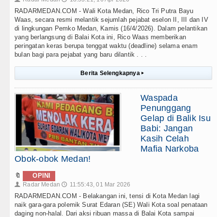
RADARMEDAN.COM - Wali Kota Medan, Rico Tri Putra Bayu
Waas, secara resmi melantik sejumlah pejabat eselon II, III dan IV
di lingkungan Pemko Medan, Kamis (16/4/2026). Dalam pelantikan
yang berlangsung di Balai Kota ini, Rico Waas memberikan
peringatan keras berupa tenggat waktu (deadline) selama enam
bulan bagi para pejabat yang baru dilantik . . .
Berita Selengkapnya
▸
Waspada
Penunggang
Gelap di Balik Isu
Babi: Jangan
Kasih Celah
Mafia Narkoba
Obok-obok Medan!
🔖
OPINI
Radar Medan
11:55:43, 01 Mar 2026
👤
🕔
RADARMEDAN.COM - Belakangan ini, tensi di Kota Medan lagi
naik gara-gara polemik Surat Edaran (SE) Wali Kota soal penataan
daging non-halal. Dari aksi ribuan massa di Balai Kota sampai