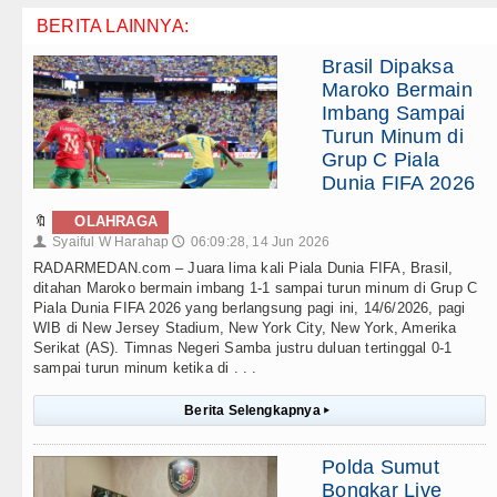
BERITA LAINNYA:
Brasil Dipaksa
Maroko Bermain
Imbang Sampai
Turun Minum di
Grup C Piala
Dunia FIFA 2026
🔖
OLAHRAGA
Syaiful W Harahap
06:09:28, 14 Jun 2026
👤
🕔
RADARMEDAN.com – Juara lima kali Piala Dunia FIFA, Brasil,
ditahan Maroko bermain imbang 1-1 sampai turun minum di Grup C
Piala Dunia FIFA 2026 yang berlangsung pagi ini, 14/6/2026, pagi
WIB di New Jersey Stadium, New York City, New York, Amerika
Serikat (AS). Timnas Negeri Samba justru duluan tertinggal 0-1
sampai turun minum ketika di . . .
Berita Selengkapnya
▸
Polda Sumut
Bongkar Live