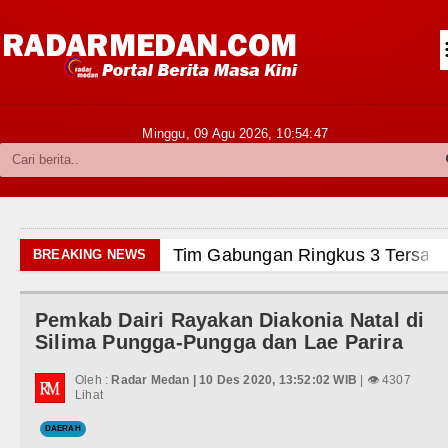
Siantar-Simalungun
Kabupaten Karo
Pakpak Bharat
Minggu, 09 Agu 2026,
10:54:49
Kabupaten Simalungun
Metropolitan
TNI POLRI
Tim Gabungan Ringkus 3 Tersangka
BREAKING NEWS
Hukum dan Kriminal
Emma Raducanu Absen di Grand Sl
Pemkab Dairi Rayakan Diakonia Natal di
Politik
Juventus Dikalahkan Inter Milan di
Silima Pungga-Pungga dan Lae Parira
Hiburan
PSG Ditahan Manchester United Ma
Oleh :
Radar Medan | 10 Des 2020, 13:52:02 WIB
| 👁 4307
Lihat
Olahraga
Chelsea Gilas AC Milan di Laga Pe
DAERAH