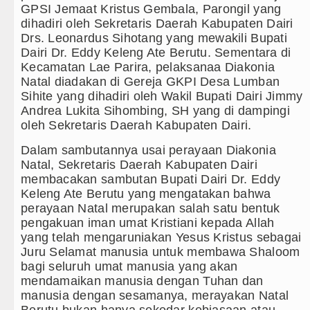
GPSI Jemaat Kristus Gembala, Parongil yang
Gubernur Bobby Nasution Minta Ke
dihadiri oleh Sekretaris Daerah Kabupaten Dairi
Drs. Leonardus Sihotang yang mewakili Bupati
Rico Waas : Kemerdekaan Harus Di
Dairi Dr. Eddy Keleng Ate Berutu. Sementara di
Kecamatan Lae Parira, pelaksanaa Diakonia
Akses Jalan ke Pemandian Air Pana
Natal diadakan di Gereja GKPI Desa Lumban
Sihite yang dihadiri oleh Wakil Bupati Dairi Jimmy
Dayang Nan Tujuh Menggetarkan G
Andrea Lukita Sihombing, SH yang di dampingi
oleh Sekretaris Daerah Kabupaten Dairi.
Tim Gabungan Ringkus 3 Tersangka
Dalam sambutannya usai perayaan Diakonia
Natal, Sekretaris Daerah Kabupaten Dairi
Emma Raducanu Absen di Grand Sl
membacakan sambutan Bupati Dairi Dr. Eddy
Keleng Ate Berutu yang mengatakan bahwa
Juventus Dikalahkan Inter Milan di
perayaan Natal merupakan salah satu bentuk
pengakuan iman umat Kristiani kepada Allah
PSG Ditahan Manchester United Ma
yang telah mengaruniakan Yesus Kristus sebagai
Juru Selamat manusia untuk membawa Shaloom
Chelsea Gilas AC Milan di Laga Pe
bagi seluruh umat manusia yang akan
mendamaikan manusia dengan Tuhan dan
Ketua GRIB Jaya Labuhanbatu Gela
manusia dengan sesamanya, merayakan Natal
Berutu bukan hanya sekedar kebiasaan atau