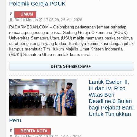
Polemik Gereja POUK
🔖
UMUM
Radar Medan
17:05:29, 26 Mei 2026
👤
🕔
RADARMEDAN.COM – Gelombang perlawanan jemaat terhadap
rencana pengosongan paksa Gedung Gereja Oikoumene (POUK)
Universitas Sumatera Utara (USU) makin memanas paska terbitnya
surat pengosongan yang kedua. Buntunya komunikasi dengan pihak
kampus membuat Tim Hukum Majelis Umat Kristen Indonesia
(MUKI) Sumatera Utara menolak keras surat . . .
Berita Selengkapnya
▸
Lantik Eselon II,
III dan IV, Rico
Waas Beri
Deadline 6 Bulan
bagi Pejabat Baru
Untuk Tunjukkan
Peru
🔖
BERITA KOTA
Radar Medan
18:53:21, 16 Apr 2026
👤
🕔