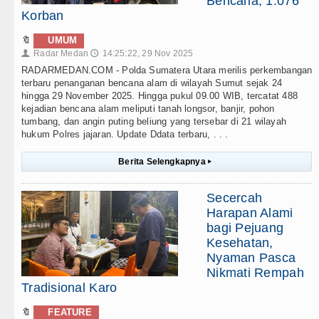
Bencana, 1.076
Korban
🔖
UMUM
Radar Medan
14:25:22, 29 Nov 2025
👤
🕔
RADARMEDAN.COM - Polda Sumatera Utara merilis perkembangan
terbaru penanganan bencana alam di wilayah Sumut sejak 24
hingga 29 November 2025. Hingga pukul 09.00 WIB, tercatat 488
kejadian bencana alam meliputi tanah longsor, banjir, pohon
tumbang, dan angin puting beliung yang tersebar di 21 wilayah
hukum Polres jajaran. Update Ddata terbaru, . . .
Berita Selengkapnya
▸
Secercah
Harapan Alami
bagi Pejuang
Kesehatan,
Nyaman Pasca
Nikmati Rempah
Tradisional Karo
🔖
FEATURE