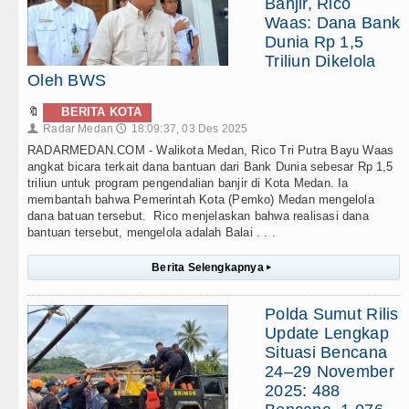
Banjir, Rico
Waas: Dana Bank
Dunia Rp 1,5
Triliun Dikelola
Oleh BWS
🔖
BERITA KOTA
Radar Medan
18:09:37, 03 Des 2025
👤
🕔
RADARMEDAN.COM - Walikota Medan, Rico Tri Putra Bayu Waas
angkat bicara terkait dana bantuan dari Bank Dunia sebesar Rp 1,5
triliun untuk program pengendalian banjir di Kota Medan. Ia
membantah bahwa Pemerintah Kota (Pemko) Medan mengelola
dana batuan tersebut. Rico menjelaskan bahwa realisasi dana
bantuan tersebut, mengelola adalah Balai . . .
Berita Selengkapnya
▸
Polda Sumut Rilis
Update Lengkap
Situasi Bencana
24–29 November
2025: 488