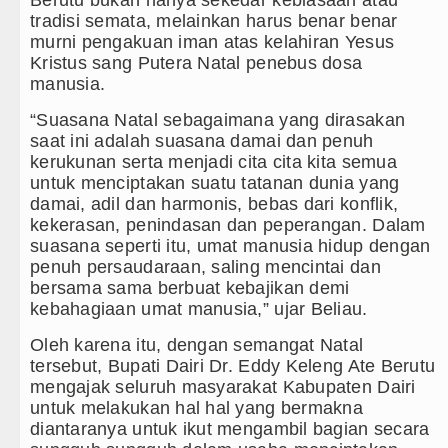
Gubernur Bobby Nasution Minta Ke
tradisi semata, melainkan harus benar benar
murni pengakuan iman atas kelahiran Yesus
Rico Waas : Kemerdekaan Harus Di
Kristus sang Putera Natal penebus dosa
manusia.
Akses Jalan ke Pemandian Air Pana
“Suasana Natal sebagaimana yang dirasakan
Dayang Nan Tujuh Menggetarkan G
saat ini adalah suasana damai dan penuh
kerukunan serta menjadi cita cita kita semua
untuk menciptakan suatu tatanan dunia yang
damai, adil dan harmonis, bebas dari konflik,
kekerasan, penindasan dan peperangan. Dalam
suasana seperti itu, umat manusia hidup dengan
penuh persaudaraan, saling mencintai dan
bersama sama berbuat kebajikan demi
kebahagiaan umat manusia,” ujar Beliau.
Oleh karena itu, dengan semangat Natal
tersebut, Bupati Dairi Dr. Eddy Keleng Ate Berutu
mengajak seluruh masyarakat Kabupaten Dairi
untuk melakukan hal hal yang bermakna
diantaranya untuk ikut mengambil bagian secara