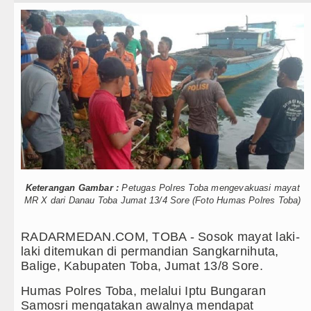
Teknologi
Bayern Munich Menang Tipis Atas Aston V
Internasional
Masyarakat Desak APH Bongkar Penadah Kay
Wisata
Polrestabes Medan Ungkap 1.187 Kasus N
TIPS dan TRIK
Liverpool vs Monaco Laga Persahabatan d
+ Lainnya
Manchester City vs Atletico Madrid Persa
Video
Serapan Anggaran Terendah, Inspektorat S
Kesehatan
Gubernur Bobby Nasution Siapkan Rumah 
Keterangan Gambar :
Petugas Polres Toba mengevakuasi mayat
MR X dari Danau Toba Jumat 13/4 Sore (Foto Humas Polres Toba)
Kuliner
Sinergi Jaga Kelestarian Alam, Pemkab T
RADARMEDAN.COM, TOBA - Sosok mayat laki-
Siraman Rohani
Pemkab Taput Restrukturisasi Pinjaman P
laki ditemukan di permandian Sangkarnihuta,
Balige, Kabupaten Toba, Jumat 13/8 Sore.
Tujuh Tewas dalam Penembakan Massal di
Humas Polres Toba, melalui Iptu Bungaran
Bayern Munich Menang Tipis Atas Aston V
Samosri mengatakan awalnya mendapat