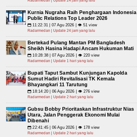
Radarmedan | Update 24 jam yang lalu
Kurnia Nugraha Raih Penghargaan Indonesia
Public Relations Top Leader 2026
11:22:31 | 07 Agu 2026 | 👁 51 view
📅
Radarmedan | Update 24 jam yang lalu
Bertekad Pulang Mantan PM Bangladesh
Sheikh Hasina Hadapi Ancam Hukuman Mati
10:28:38 | 07 Agu 2026 | 👁 220 view
📅
Radarmedan | Update 1 hari yang lalu
Bupati Taput Sambut Kunjungan Kapolda
Sumut Hadiri Revitalisasi TK Kemala
Bhayangkari 11 Tarutung
18:14:20 | 06 Agu 2026 | 👁 276 view
📅
Radarmedan | Update 2 hari yang lalu
Gubsu Bobby Prioritaskan Infrastruktur Nias
Utara, Jalan Penggerak Ekonomi Mulai
Dibenahi
22:41:45 | 06 Agu 2026 | 👁 178 view
📅
Radarmedan | Update 2 hari yang lalu