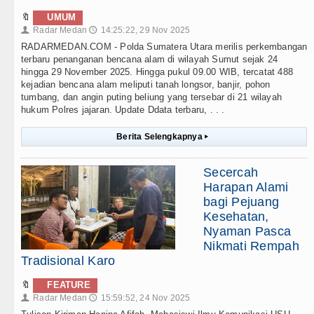
🔖
UMUM
Radar Medan
14:25:22, 29 Nov 2025
👤
🕔
RADARMEDAN.COM - Polda Sumatera Utara merilis perkembangan
terbaru penanganan bencana alam di wilayah Sumut sejak 24
hingga 29 November 2025. Hingga pukul 09.00 WIB, tercatat 488
kejadian bencana alam meliputi tanah longsor, banjir, pohon
tumbang, dan angin puting beliung yang tersebar di 21 wilayah
hukum Polres jajaran. Update Ddata terbaru, . . .
Berita Selengkapnya
▸
Secercah
Harapan Alami
bagi Pejuang
Kesehatan,
Nyaman Pasca
Nikmati Rempah
Tradisional Karo
🔖
FEATURE
Radar Medan
15:59:52, 24 Nov 2025
👤
🕔