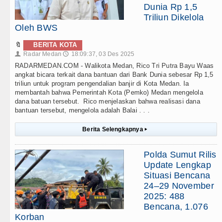
Dunia Rp 1,5
Triliun Dikelola
Oleh BWS
🔖
BERITA KOTA
Radar Medan
18:09:37, 03 Des 2025
👤
🕔
RADARMEDAN.COM - Walikota Medan, Rico Tri Putra Bayu Waas
angkat bicara terkait dana bantuan dari Bank Dunia sebesar Rp 1,5
triliun untuk program pengendalian banjir di Kota Medan. Ia
membantah bahwa Pemerintah Kota (Pemko) Medan mengelola
dana batuan tersebut. Rico menjelaskan bahwa realisasi dana
bantuan tersebut, mengelola adalah Balai . . .
Berita Selengkapnya
▸
Polda Sumut Rilis
Update Lengkap
Situasi Bencana
24–29 November
2025: 488
Bencana, 1.076
Korban