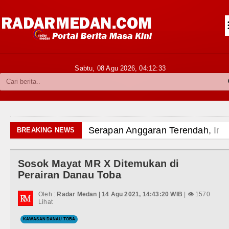
Siantar-Simalungun
Kabupaten Karo
Pakpak Bharat
Sabtu, 08 Agu 2026,
04:12:34
Kabupaten Simalungun
Metropolitan
TNI POLRI
Serapan Anggaran Terendah, Inspektorat S
BREAKING NEWS
Hukum dan Kriminal
Gubernur Bobby Nasution Siapkan Rumah 
Sosok Mayat MR X Ditemukan di
Politik
Sinergi Jaga Kelestarian Alam, Pemkab T
Perairan Danau Toba
Hiburan
Pemkab Taput Restrukturisasi Pinjaman P
Oleh :
Radar Medan | 14 Agu 2021, 14:43:20 WIB
| 👁 1570
Lihat
Olahraga
Tujuh Tewas dalam Penembakan Massal di
KAWASAN DANAU TOBA