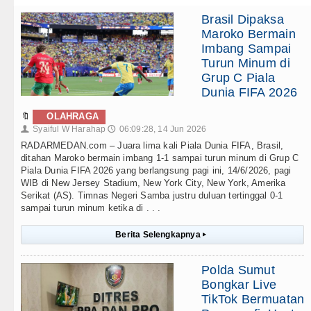
Brasil Dipaksa
Maroko Bermain
Imbang Sampai
Turun Minum di
Grup C Piala
Dunia FIFA 2026
🔖
OLAHRAGA
Syaiful W Harahap
06:09:28, 14 Jun 2026
👤
🕔
RADARMEDAN.com – Juara lima kali Piala Dunia FIFA, Brasil,
ditahan Maroko bermain imbang 1-1 sampai turun minum di Grup C
Piala Dunia FIFA 2026 yang berlangsung pagi ini, 14/6/2026, pagi
WIB di New Jersey Stadium, New York City, New York, Amerika
Serikat (AS). Timnas Negeri Samba justru duluan tertinggal 0-1
sampai turun minum ketika di . . .
Berita Selengkapnya
▸
Polda Sumut
Bongkar Live
TikTok Bermuatan