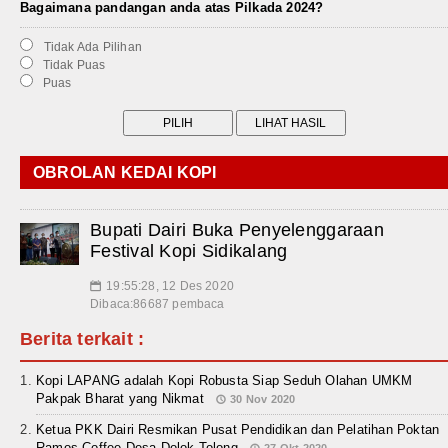
Bagaimana pandangan anda atas Pilkada 2024?
Tidak Ada Pilihan
Tidak Puas
Puas
OBROLAN KEDAI KOPI
Bupati Dairi Buka Penyelenggaraan
Festival Kopi Sidikalang
19:55:28, 12 Des 2020
📅
Dibaca:86687 pembaca
Berita terkait :
Kopi LAPANG adalah Kopi Robusta Siap Seduh Olahan UMKM
Pakpak Bharat yang Nikmat
30 Nov 2020
Ketua PKK Dairi Resmikan Pusat Pendidikan dan Pelatihan Poktan
Ramos Coffee Desa Dolok Tolong
27 Okt 2020