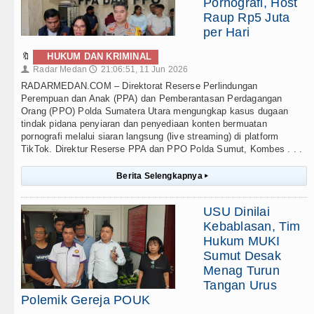
Pornografi, Host
Raup Rp5 Juta
per Hari
🔖
HUKUM DAN KRIMINAL
Radar Medan
21:06:51, 11 Jun 2026
👤
🕔
RADARMEDAN.COM – Direktorat Reserse Perlindungan
Perempuan dan Anak (PPA) dan Pemberantasan Perdagangan
Orang (PPO) Polda Sumatera Utara mengungkap kasus dugaan
tindak pidana penyiaran dan penyediaan konten bermuatan
pornografi melalui siaran langsung (live streaming) di platform
TikTok. Direktur Reserse PPA dan PPO Polda Sumut, Kombes . . .
Berita Selengkapnya
▸
USU Dinilai
Kebablasan, Tim
Hukum MUKI
Sumut Desak
Menag Turun
Tangan Urus
Polemik Gereja POUK