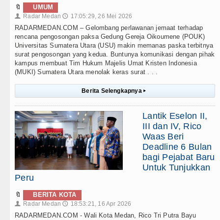
🔖
UMUM
Radar Medan
17:05:29, 26 Mei 2026
👤
🕔
RADARMEDAN.COM – Gelombang perlawanan jemaat terhadap
rencana pengosongan paksa Gedung Gereja Oikoumene (POUK)
Universitas Sumatera Utara (USU) makin memanas paska terbitnya
surat pengosongan yang kedua. Buntunya komunikasi dengan pihak
kampus membuat Tim Hukum Majelis Umat Kristen Indonesia
(MUKI) Sumatera Utara menolak keras surat . . .
Berita Selengkapnya
▸
Lantik Eselon II,
III dan IV, Rico
Waas Beri
Deadline 6 Bulan
bagi Pejabat Baru
Untuk Tunjukkan
Peru
🔖
BERITA KOTA
Radar Medan
18:53:21, 16 Apr 2026
👤
🕔
RADARMEDAN.COM - Wali Kota Medan, Rico Tri Putra Bayu