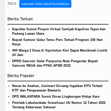
Masyarakat Desak APH Bongkar Penadah Kay
TAGS :
samosir-toba-taput-humbahas
Polrestabes Medan Ungkap 1.187 Kasus N
Berita Terkait
Liverpool vs Monaco Laga Persahabatan d
Kapolda Sumut Pimpin Virtual Sertijab Kapolres Taput dan
Manchester City vs Atletico Madrid Persa
Padang Lawas Utara
Bupati Samosr Gelar Temu Pers Terkait Program 100 Hari
Kerja
494 Warga 2 Desa di Sipoholon Kini Dapat Menikmati Listrik
24 Jam
DPRD Samosir Gelar Paripurna Nota Pengantar Bupati
Samosir RKUA dan PPAS APBD 2022
Berita Populer
Reses ke Asahan, Junimart Girsang Ingatkan KPU Terkait
KTP dan Pengawasan Bawaslu
DPD WALANTARA Soroti Dinas Lingkungan Hidup Karo
Pemkab Labuhanbatu Sosialisasi UU Nomor 12 Tahun 2022
Tentang Kekerasan Seksual