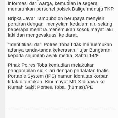
informasi dari warga, kemudian ia segera
Masyarakat Desak APH Bongkar Penadah Kay
menurunkan personel polsek Balige menuju TKP.
Bripka Javar Tampubolon berupaya menyisir
Polrestabes Medan Ungkap 1.187 Kasus N
perairan dengan menyelam kedalam air, selang
beberapa menit ia menemukan sosok mayat laki-
Liverpool vs Monaco Laga Persahabatan d
laki dan mengevakuasi ke darat.
Manchester City vs Atletico Madrid Persa
"Identifikasi dari Polres Toba tidak menuemukan
adanya tanda-tanda kekerasan," ujar Bungaran
Serapan Anggaran Terendah, Inspektorat S
kepada sejumlah awak media, Sabtu 14/8.
Gubernur Bobby Nasution Siapkan Rumah 
Pihak Polres Toba kemudian melakukan
pengambilan sidik jari dengan perlalatan Inafis
Sinergi Jaga Kelestarian Alam, Pemkab T
Portable System (IPS) namun identitas korban
tidak ditemukan. Kini mayat MR X dibawa ke
Pemkab Taput Restrukturisasi Pinjaman P
Rumah Sakit Porsea Toba. (humas)/PE
Tujuh Tewas dalam Penembakan Massal di
Bayern Munich Menang Tipis Atas Aston V