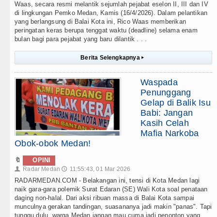
Waas, secara resmi melantik sejumlah pejabat eselon II, III dan IV
di lingkungan Pemko Medan, Kamis (16/4/2026). Dalam pelantikan
yang berlangsung di Balai Kota ini, Rico Waas memberikan
peringatan keras berupa tenggat waktu (deadline) selama enam
bulan bagi para pejabat yang baru dilantik . . .
Berita Selengkapnya
▸
Waspada
Penunggang
Gelap di Balik Isu
Babi: Jangan
Kasih Celah
Mafia Narkoba
Obok-obok Medan!
🔖
OPINI
Radar Medan
11:55:43, 01 Mar 2026
👤
🕔
RADARMEDAN.COM - Belakangan ini, tensi di Kota Medan lagi
naik gara-gara polemik Surat Edaran (SE) Wali Kota soal penataan
daging non-halal. Dari aksi ribuan massa di Balai Kota sampai
munculnya gerakan tandingan, suasananya jadi makin "panas". Tapi
tunggu dulu, warga Medan jangan mau cuma jadi penonton yang