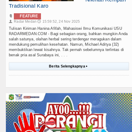
Tradisional Karo
🔖
FEATURE
Radar Medan
15:59:52, 24 Nov 2025
👤
🕔
Tulisan Kiriman Hanina Afifah, Mahasiswi Ilmu Komunikasi USU
RADARMEDAN.COM - Bagi sebagian orang, bahkan mungkin Anda
salah satunya, olahan herbal sering terdengar meragukan dalam
mendukung pemulihan kesehatan. Namun, Michael Aditya (32)
membuktikan lewat kisahnya. Tak pernah sebelumnya terlintas di
benak pria asal Surabaya ini, . . .
Berita Selengkapnya
▸