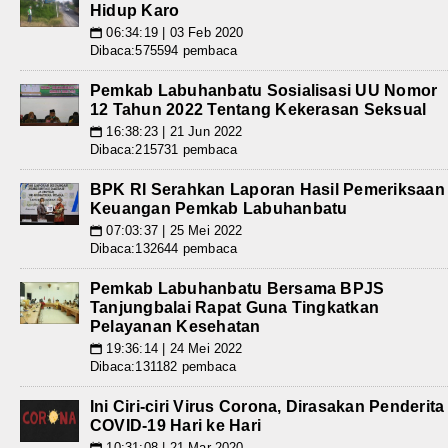
Hidup Karo
06:34:19 | 03 Feb 2020
📅
Dibaca:575594 pembaca
Pemkab Labuhanbatu Sosialisasi UU Nomor
12 Tahun 2022 Tentang Kekerasan Seksual
16:38:23 | 21 Jun 2022
📅
Dibaca:215731 pembaca
BPK RI Serahkan Laporan Hasil Pemeriksaan
Keuangan Pemkab Labuhanbatu
07:03:37 | 25 Mei 2022
📅
Dibaca:132644 pembaca
Pemkab Labuhanbatu Bersama BPJS
Tanjungbalai Rapat Guna Tingkatkan
Pelayanan Kesehatan
19:36:14 | 24 Mei 2022
📅
Dibaca:131182 pembaca
Ini Ciri-ciri Virus Corona, Dirasakan Penderita
COVID-19 Hari ke Hari
10:31:08 | 21 Mar 2020
📅