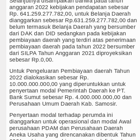
Selanjutnya disampaikan bahwa pada tahun
Nan Tujuh Menggetarkan Gedung Kesenian Jakarta
anggaran 2022 kebijakan pendapatan sebesar
Rp. 641.259.277.782,00, untuk Belanja Daerah
ungan Ringkus 3 Tersangka Pungli di Jalan Masuk Pe
dianggarkan sebesar Rp.631.259.277.782,00 dan
belum termasuk Belanja Daerah yang bersumber
 vs Palermo Laga Persahabatan di Perth Selasa 11 A
dari DAK dan DID sedangkan pada kebijakan
pembiayaan daerah yang terdiri atas penerimaan
 Juara Emirates Cup Menang Adu Penalti Lawan Borus
pembiayaan daerah pada tahun 2022 bersumber
dari SILPA Tahun Anggaran 2021 diproyeksikan
sebesar Rp.0,00.
Untuk Pengeluaran Pembiayaan daerah Tahun
2022 dialokasikan sebesar Rp.
10.000.000.000,00 yang diperuntukkan untuk
penyertaan modal Pemerintah Daerah ke PT.
Bank Sumut sebesar Rp. 4.000.000.000,00 dan
Perusahaan Umum Daerah Kab. Samosir.
Penyertaan modal terhadap perumda ini
dianggarkan untuk operasional dan modal Awal
perusahaan PDAM dan Perusahaan Daerah
Aneka Usaha yang direncanakan dibentuk Tahun