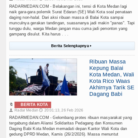
RADARMEDAN.COM - Belakangan ini, tensi di Kota Medan lagi
naik gara-gara polemik Surat Edaran (SE) Wali Kota soal penataan
daging non-halal. Dari aksi ribuan massa di Balai Kota sampai
munculnya gerakan tandingan, suasananya jadi makin "panas". Tapi
tunggu dulu, warga Medan jangan mau cuma jadi penonton yang
gampang disulut. Kita harus . . .
Berita Selengkapnya
▸
Ribuan Massa
Kepung Balai
Kota Medan, Wali
Kota Rico Waas
Akhirnya Tarik SE
Dagang Babi
🔖
BERITA KOTA
Radar Medan
20:01:13, 26 Feb 2026
👤
🕔
RADARMEDAN.COM - Gelombang protes ribuan masyarakat yang
tergabung dalam Aliansi Solidaritas Pedagang dan Konsumen
Daging Babi Kota Medan memadati depan Kantor Wali Kota dan
gedung DPRD Medan, Kamis (26/2/2026). Massa menuntut