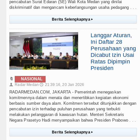
pencabutan Surat Edaran (SE) Wali Kota Medan yang dinilai
diskriminatif dan mengancam keberlangsungan usaha pedagang . . .
Berita Selengkapnya
▸
Langgar Aturan,
Ini Daftar 28
Perusahaan yang
Dicabut Izin Usai
Ratas Dipimpin
Presiden
🔖
NASIONAL
Radar Medan
21:39:16, 20 Jan 2026
👤
🕔
RADARMEDAN.COM, JAKARTA - Pemerintah menegaskan
komitmennya dalam menata dan menertibkan kegiatan ekonomi
berbasis sumber daya alam. Komitmen tersebut ditunjukkan dengan
pencabutan izin terhadap puluhan perusahaan yang terbukti
melakukan pelanggaran di kawasan hutan. Menteri Sekretaris
Negara Prasetyo Hadi menyampaikan bahwa Presiden Prabowo . . .
Berita Selengkapnya
▸