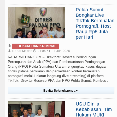
Polda Sumut
Bongkar Live
TikTok Bermuatan
Pornografi, Host
Raup Rp5 Juta
per Hari
🔖
HUKUM DAN KRIMINAL
Radar Medan
21:06:51, 11 Jun 2026
👤
🕔
RADARMEDAN.COM – Direktorat Reserse Perlindungan
Perempuan dan Anak (PPA) dan Pemberantasan Perdagangan
Orang (PPO) Polda Sumatera Utara mengungkap kasus dugaan
tindak pidana penyiaran dan penyediaan konten bermuatan
pornografi melalui siaran langsung (live streaming) di platform
TikTok. Direktur Reserse PPA dan PPO Polda Sumut, Kombes . . .
Berita Selengkapnya
▸
USU Dinilai
Kebablasan, Tim
Hukum MUKI