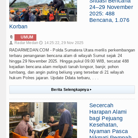
Situasi Bencana
24–29 November
2025: 488
Bencana, 1.076
Korban
🔖
UMUM
Radar Medan
14:25:22, 29 Nov 2025
👤
🕔
RADARMEDAN.COM - Polda Sumatera Utara merilis perkembangan
terbaru penanganan bencana alam di wilayah Sumut sejak 24
hingga 29 November 2025. Hingga pukul 09.00 WIB, tercatat 488
kejadian bencana alam meliputi tanah longsor, banjir, pohon
tumbang, dan angin puting beliung yang tersebar di 21 wilayah
hukum Polres jajaran. Update Ddata terbaru, . . .
Berita Selengkapnya
▸
Secercah
Harapan Alami
bagi Pejuang
Kesehatan,
Nyaman Pasca
Nikmati Rempah