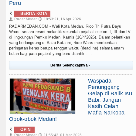
Peru
🔖
BERITA KOTA
Radar Medan
18:53:21, 16 Apr 2026
👤
🕔
RADARMEDAN.COM - Wali Kota Medan, Rico Tri Putra Bayu
Waas, secara resmi melantik sejumlah pejabat eselon II, III dan IV
di lingkungan Pemko Medan, Kamis (16/4/2026). Dalam pelantikan
yang berlangsung di Balai Kota ini, Rico Waas memberikan
peringatan keras berupa tenggat waktu (deadline) selama enam
bulan bagi para pejabat yang baru dilantik . . .
Berita Selengkapnya
▸
Waspada
Penunggang
Gelap di Balik Isu
Babi: Jangan
Kasih Celah
Mafia Narkoba
Obok-obok Medan!
🔖
OPINI
Radar Medan
11:55:43, 01 Mar 2026
👤
🕔