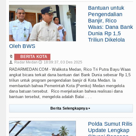
Bantuan untuk
Pengendalian
Banjir, Rico
Waas: Dana Bank
Dunia Rp 1,5
Triliun Dikelola
Oleh BWS
🔖
BERITA KOTA
Radar Medan
18:09:37, 03 Des 2025
👤
🕔
RADARMEDAN.COM - Walikota Medan, Rico Tri Putra Bayu Waas
angkat bicara terkait dana bantuan dari Bank Dunia sebesar Rp 1,5
triliun untuk program pengendalian banjir di Kota Medan. Ia
membantah bahwa Pemerintah Kota (Pemko) Medan mengelola
dana batuan tersebut. Rico menjelaskan bahwa realisasi dana
bantuan tersebut, mengelola adalah Balai . . .
Berita Selengkapnya
▸
Polda Sumut Rilis
Update Lengkap