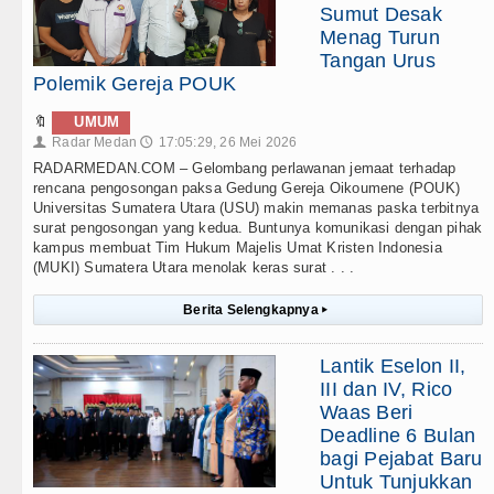
Sumut Desak
Menag Turun
Tangan Urus
Polemik Gereja POUK
🔖
UMUM
Radar Medan
17:05:29, 26 Mei 2026
👤
🕔
RADARMEDAN.COM – Gelombang perlawanan jemaat terhadap
rencana pengosongan paksa Gedung Gereja Oikoumene (POUK)
Universitas Sumatera Utara (USU) makin memanas paska terbitnya
surat pengosongan yang kedua. Buntunya komunikasi dengan pihak
kampus membuat Tim Hukum Majelis Umat Kristen Indonesia
(MUKI) Sumatera Utara menolak keras surat . . .
Berita Selengkapnya
▸
Lantik Eselon II,
III dan IV, Rico
Waas Beri
Deadline 6 Bulan
bagi Pejabat Baru
Untuk Tunjukkan