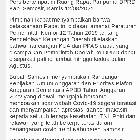
Pers bertempat di Ruang Rapat Paripurna DPRD
Kab. Samosir, Kamis 12/08/2021.
Nan Tujuh Menggetarkan Gedung Kesenian Jakarta
Pimpinan Rapat menyampaikan bahwa
ungan Ringkus 3 Tersangka Pungli di Jalan Masuk Pe
pelaksanaan Rapat ini didasari amanat Peraturan
Pemerintah Nomor 12 Tahun 2019 tentang
 vs Palermo Laga Persahabatan di Perth Selasa 11 A
Pengelolaan Keuangan Daerah dijelaskan
bahwa rancangan KUA dan PPAS dapat yang
 Juara Emirates Cup Menang Adu Penalti Lawan Borus
disampaikan Pemerintah Daerah ke DPRD dapat
disepakati paling lambat minggu kedua bulan
l Ditekuk Monaco pada Laga Persahabatan di Anfield
Agustus.
er City Bangkit untuk Tumbangkan Atletico Madrid La
Bupati Samosir menyampaikan Rancangan
Kebijakan Umum Anggaran dan Prioritas Plafon
asution Siapkan Beasiswa Perkuat SDM Kesehatan Ke
Anggaran Sementara APBD Tahun Anggaran
2022 yang diawali mengajak bersama
enutupan Gereja Lapor Polisi, Jemaat POUK Chapel U
mendoakan agar wabah Covid-19 segera teratasi
dan menyampaikan apresiasi dan terimakasih
sah Warga, 22 Motor Berknalpot Brong Diamankan Pol
kepada seluruh tenaga kesehatan, TNI, Polri dan
relawan yang telah bekerja keras dalam
lan ke Pemandian Air Panas Doulu Diblokir Warga
penanganan covid-19 di Kabupaten Samosir.