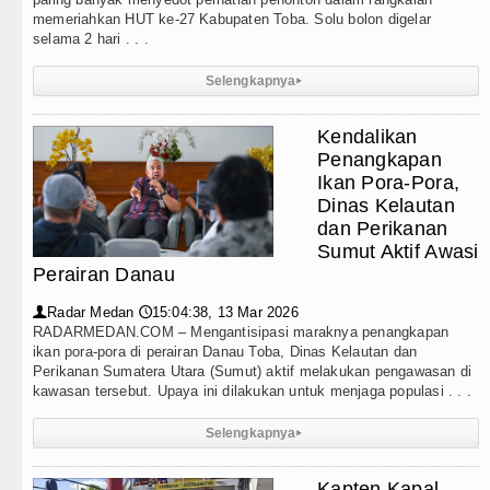
memeriahkan HUT ke-27 Kabupaten Toba. Solu bolon digelar
bat, Tekankan Pelayanan Publik yang Cepat dan Huma
selama 2 hari . . .
mkab Tapanuli Utara Gotong Royong Tanam Pohon di Ta
Selengkapnya
▸
 Turnamen Catur Antar Wartawan, Ajang Silahturahmi
Kendalikan
Penangkapan
pala Daerah se-Kepulauan Nias Percepat Usulan BKP 
Ikan Pora-Pora,
Dinas Kelautan
rasakan Masyarakat Lewat Peningkatan Pelayanan Pri
dan Perikanan
Sumut Aktif Awasi
Ringkus Pelaku Curanmor di Tebing Tinggi
Perairan Danau
tan di Anfield Minggu 9 Agustus 2026 Pukul 20.30 WI
Radar Medan
15:04:38, 13 Mar 2026
👤
🕔
RADARMEDAN.COM – Mengantisipasi maraknya penangkapan
ikan pora-pora di perairan Danau Toba, Dinas Kelautan dan
 Persahabatan di Seoul Minggu 9 Agustus 2026 Pukul 1
Perikanan Sumatera Utara (Sumut) aktif melakukan pengawasan di
kawasan tersebut. Upaya ini dilakukan untuk menjaga populasi . . .
orat Soroti Kinerja Kadis Perkimcikataru Medan
Selengkapnya
▸
umah Produksi Kelapa di Nias Utara
Kapten Kapal