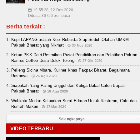
19:55:28, 12 Des 2020
📅
Dibaca:86756 pembaca
Berita terkait :
Kopi LAPANG adalah Kopi Robusta Siap Seduh Olahan UMKM
Pakpak Bharat yang Nikmat
30 Nov 2020
Ketua PKK Dairi Resmikan Pusat Pendidikan dan Pelatihan Poktan
Ramos Coffee Desa Dolok Tolong
27 Okt 2020
Pelleng Sicina Mbara, Kuliner Khas Pakpak Bharat, Bagaimana
Rasanya
26 Agu 2020
Siapakah Yang Paling Unggul dari Ketiga Bakal Calon Bupati
Pakpak Bharat
16 Agu 2020
Walikota Medan Keluarkan Surat Edaran Untuk Restoran, Cafe dan
Rumah Makan
27 Mar 2020
Selengkapnya...
VIDEO TERBARU