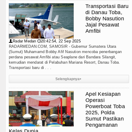
Transportasi Baru
di Danau Toba,
Bobby Nasution
Jajal Pesawat
Amfibi
Radar Medan
20:42:54, 22 Sep 2025
👤
🕔
RADARMEDAN.COM, SAMOSIR - Gubernur Sumatera Utara
(Sumut) Muhamamd Bobby Afif Nasution mencoba penerbangan
perdana pesawat Amfibi atau Seaplane dari Bandara Silangit,
kemudian mendarat di Pelabuhan Mariana Resort, Danau Toba.
Transportasi baru di . . .
Selengkapnya
▸
Apel Kesiapan
Operasi
Powerboat Toba
2025, Polda
Sumut Pastikan
Pengamanan
Kelas Dunia