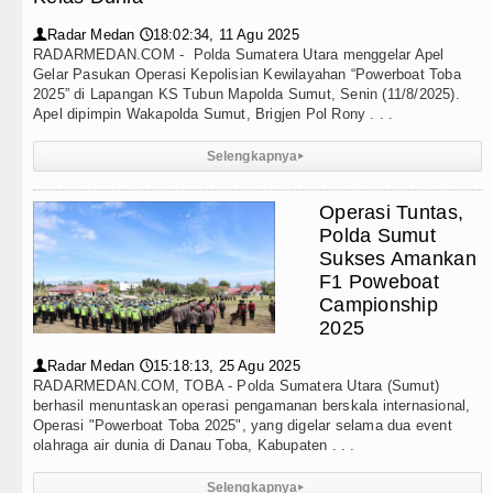
Radar Medan
18:02:34, 11 Agu 2025
👤
🕔
RADARMEDAN.COM - Polda Sumatera Utara menggelar Apel
Gelar Pasukan Operasi Kepolisian Kewilayahan “Powerboat Toba
2025” di Lapangan KS Tubun Mapolda Sumut, Senin (11/8/2025).
Apel dipimpin Wakapolda Sumut, Brigjen Pol Rony . . .
Selengkapnya
▸
Operasi Tuntas,
Polda Sumut
Sukses Amankan
F1 Poweboat
Campionship
2025
Radar Medan
15:18:13, 25 Agu 2025
👤
🕔
RADARMEDAN.COM, TOBA - Polda Sumatera Utara (Sumut)
berhasil menuntaskan operasi pengamanan berskala internasional,
Operasi "Powerboat Toba 2025", yang digelar selama dua event
olahraga air dunia di Danau Toba, Kabupaten . . .
Selengkapnya
▸