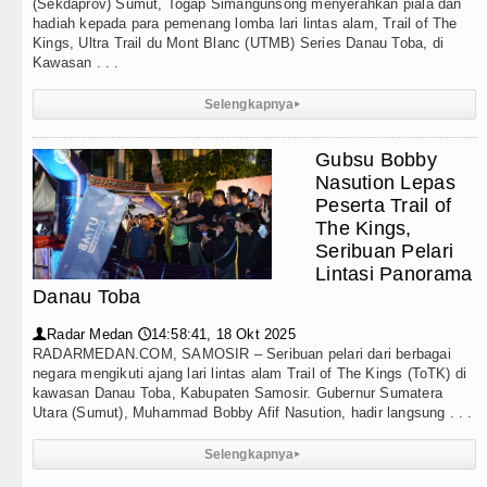
(Sekdaprov) Sumut, Togap Simangunsong menyerahkan piala dan
hadiah kepada para pemenang lomba lari lintas alam, Trail of The
Kings, Ultra Trail du Mont Blanc (UTMB) Series Danau Toba, di
Kawasan . . .
Selengkapnya
▸
Gubsu Bobby
Nasution Lepas
Peserta Trail of
The Kings,
Seribuan Pelari
Lintasi Panorama
Danau Toba
Radar Medan
14:58:41, 18 Okt 2025
👤
🕔
RADARMEDAN.COM, SAMOSIR – Seribuan pelari dari berbagai
negara mengikuti ajang lari lintas alam Trail of The Kings (ToTK) di
kawasan Danau Toba, Kabupaten Samosir. Gubernur Sumatera
Utara (Sumut), Muhammad Bobby Afif Nasution, hadir langsung . . .
Selengkapnya
▸