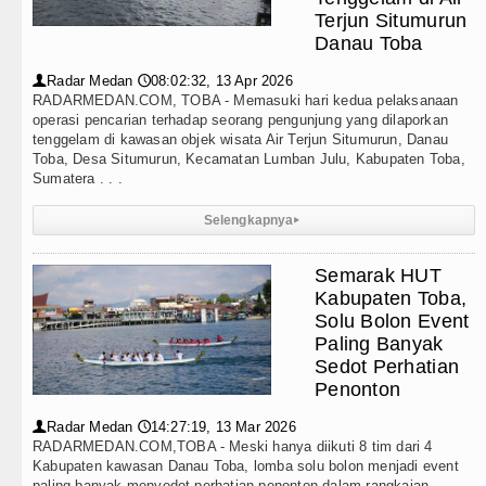
Teknologi
umah Produksi Kelapa di Nias Utara
Terjun Situmurun
Danau Toba
Internasional
bat, Tekankan Pelayanan Publik yang Cepat dan Huma
Radar Medan
08:02:32, 13 Apr 2026
👤
🕔
Wisata
RADARMEDAN.COM, TOBA - Memasuki hari kedua pelaksanaan
mkab Tapanuli Utara Gotong Royong Tanam Pohon di Ta
operasi pencarian terhadap seorang pengunjung yang dilaporkan
tenggelam di kawasan objek wisata Air Terjun Situmurun, Danau
TIPS dan TRIK
 Turnamen Catur Antar Wartawan, Ajang Silahturahmi
Toba, Desa Situmurun, Kecamatan Lumban Julu, Kabupaten Toba,
Sumatera . . .
+ Lainnya
pala Daerah se-Kepulauan Nias Percepat Usulan BKP 
Selengkapnya
▸
Video
rasakan Masyarakat Lewat Peningkatan Pelayanan Pri
Semarak HUT
Kesehatan
Ringkus Pelaku Curanmor di Tebing Tinggi
Kabupaten Toba,
Solu Bolon Event
Kuliner
tan di Anfield Minggu 9 Agustus 2026 Pukul 20.30 WI
Paling Banyak
Sedot Perhatian
Siraman Rohani
 Persahabatan di Seoul Minggu 9 Agustus 2026 Pukul 1
Penonton
orat Soroti Kinerja Kadis Perkimcikataru Medan
Radar Medan
14:27:19, 13 Mar 2026
👤
🕔
RADARMEDAN.COM,TOBA - Meski hanya diikuti 8 tim dari 4
Kabupaten kawasan Danau Toba, lomba solu bolon menjadi event
umah Produksi Kelapa di Nias Utara
paling banyak menyedot perhatian penonton dalam rangkaian