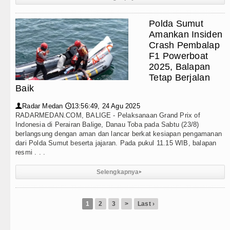
Polda Sumut
Amankan Insiden
Crash Pembalap
F1 Powerboat
2025, Balapan
Tetap Berjalan
Baik
Radar Medan
13:56:49, 24 Agu 2025
👤
🕔
RADARMEDAN.COM, BALIGE - Pelaksanaan Grand Prix of
Indonesia di Perairan Balige, Danau Toba pada Sabtu (23/8)
berlangsung dengan aman dan lancar berkat kesiapan pengamanan
dari Polda Sumut beserta jajaran. Pada pukul 11.15 WIB, balapan
resmi . . .
Selengkapnya
▸
1
2
3
>
Last ›