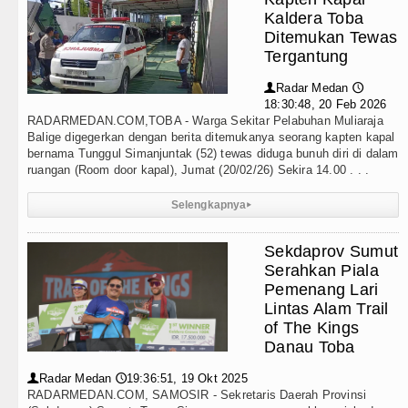
bat, Tekankan Pelayanan Publik yang Cepat dan Huma
Kaldera Toba
Ditemukan Tewas
mkab Tapanuli Utara Gotong Royong Tanam Pohon di Ta
Tergantung
 Turnamen Catur Antar Wartawan, Ajang Silahturahmi
Radar Medan
👤
🕔
18:30:48, 20 Feb 2026
pala Daerah se-Kepulauan Nias Percepat Usulan BKP 
RADARMEDAN.COM,TOBA - Warga Sekitar Pelabuhan Muliaraja
Balige digegerkan dengan berita ditemukanya seorang kapten kapal
bernama Tunggul Simanjuntak (52) tewas diduga bunuh diri di dalam
ruangan (Room door kapal), Jumat (20/02/26) Sekira 14.00 . . .
Selengkapnya
▸
Sekdaprov Sumut
Serahkan Piala
Pemenang Lari
Lintas Alam Trail
of The Kings
Danau Toba
Radar Medan
19:36:51, 19 Okt 2025
👤
🕔
RADARMEDAN.COM, SAMOSIR - Sekretaris Daerah Provinsi