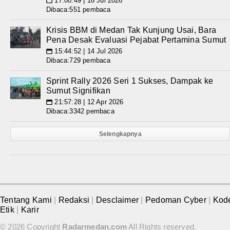
17:00:49 | 16 Jul 2026
📅
Dibaca:551 pembaca
Krisis BBM di Medan Tak Kunjung Usai, Bara
Pena Desak Evaluasi Pejabat Pertamina Sumut
15:44:52 | 14 Jul 2026
📅
Dibaca:729 pembaca
Sprint Rally 2026 Seri 1 Sukses, Dampak ke
Sumut Signifikan
21:57:28 | 12 Apr 2026
📅
Dibaca:3342 pembaca
Selengkapnya
Tentang Kami
|
Redaksi
|
Desclaimer
|
Pedoman Cyber
|
Kod
Etik
|
Karir
© 2026 Copyright
Radarmedan.com
All Rights reserved.