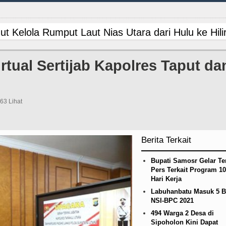
Kelola Rumput Laut Nias Utara dari Hulu ke Hili
n PM Bangladesh Sheikh Hasina Hadapi Ancam H
tual Sertijab Kapolres Taput da
n Siapkan Rumah Produksi Kelapa di Nias Utara
ngkar Penadah Kayu Hutan illegal di Karo hingga
563 Lihat
DS Melalui Hubungan Seksual Bukan Karena Penyi
Berita Terkait
dah, Inspektorat Soroti Kinerja Kadis Perkimcika
Bupati Samosr Gelar T
ipis Atas Aston Villa Laga Persahabatan di Hong
Pers Terkait Program 1
Hari Kerja
ana BOS TA 2025, Jurnalis Surati SMPN 1 Batan
Labuhanbatu Masuk 5 B
NSI-BPC 2021
ed Laga Persahabatan di Swedia 8 Agustus 2026
494 Warga 2 Desa di
Sipoholon Kini Dapat