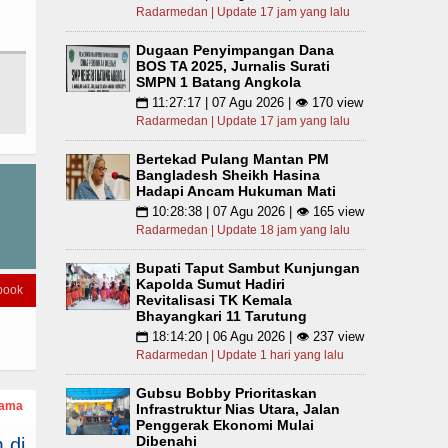
Radarmedan | Update 17 jam yang lalu
Dugaan Penyimpangan Dana
BOS TA 2025, Jurnalis Surati
SMPN 1 Batang Angkola
11:27:17 | 07 Agu 2026 | 👁 170 view
📅
Radarmedan | Update 17 jam yang lalu
Bertekad Pulang Mantan PM
Bangladesh Sheikh Hasina
Hadapi Ancam Hukuman Mati
10:28:38 | 07 Agu 2026 | 👁 165 view
📅
Radarmedan | Update 18 jam yang lalu
Bupati Taput Sambut Kunjungan
Kapolda Sumut Hadiri
book
Revitalisasi TK Kemala
Bhayangkari 11 Tarutung
18:14:20 | 06 Agu 2026 | 👁 237 view
📅
Radarmedan | Update 1 hari yang lalu
Gubsu Bobby Prioritaskan
tama
Infrastruktur Nias Utara, Jalan
Penggerak Ekonomi Mulai
Dibenahi
 di