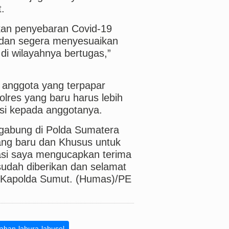
.
kan penyebaran Covid-19
 dan segera menyesuaikan
di wilayahnya bertugas,”
anggota yang terpapar
lres yang baru harus lebih
si kepada anggotanya.
gabung di Polda Sumatera
ang baru dan Khusus untuk
asi saya mengucapkan terima
 sudah diberikan dan selamat
s Kapolda Sumut. (Humas)/PE
ahan-labura-labusel