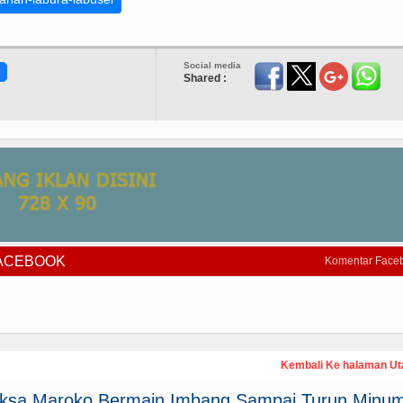
Social media
Shared :
FACEBOOK
Komentar Face
Kembali Ke halaman U
paksa Maroko Bermain Imbang Sampai Turun Minum