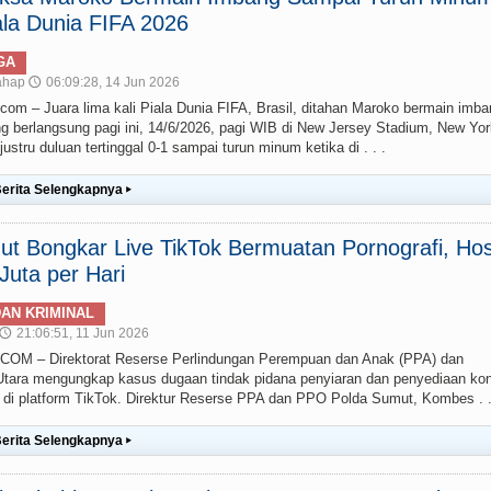
la Dunia FIFA 2026
GA
ahap
06:09:28, 14 Jun 2026
🕔
– Juara lima kali Piala Dunia FIFA, Brasil, ditahan Maroko bermain imba
g berlangsung pagi ini, 14/6/2026, pagi WIB di New Jersey Stadium, New Yor
stru duluan tertinggal 0-1 sampai turun minum ketika di . . .
erita Selengkapnya
▸
t Bongkar Live TikTok Bermuatan Pornografi, Hos
uta per Hari
AN KRIMINAL
21:06:51, 11 Jun 2026
🕔
 – Direktorat Reserse Perlindungan Perempuan dan Anak (PPA) dan
ara mengungkap kasus dugaan tindak pidana penyiaran dan penyediaan ko
g) di platform TikTok. Direktur Reserse PPA dan PPO Polda Sumut, Kombes . .
erita Selengkapnya
▸