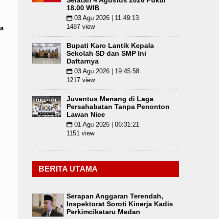
Selatan 4 Agustus 2026 Pukul
18.00 WIB
03 Agu 2026 | 11:49:13
📅
1487 view
a
Bupati Karo Lantik Kepala
Sekolah SD dan SMP Ini
Daftarnya
03 Agu 2026 | 19:45:58
📅
1217 view
Juventus Menang di Laga
Persahabatan Tanpa Penonton
Lawan Nice
01 Agu 2026 | 06:31:21
📅
1151 view
BERITA UTAMA
Serapan Anggaran Terendah,
Inspektorat Soroti Kinerja Kadis
Perkimcikataru Medan