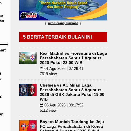
m
Bayern Munich Menang Tipis Atas Aston Villa Lag
ar
an
Ayo Perangi Narkoba
⇑
⇑
5 BERITA TERBAIK BULAN INI
art
Real Madrid vs Fiorentina di Laga
Persahabatan Sabtu 1 Agustus
2026 Pukul 23.00 WIB
01 Agu 2026 | 07:29:41
📅
i
7619 view
p
Chelsea vs AC Milan Laga
Persahabatan Sabtu 8 Agustus
2026 di GBK Jakarta Pukul 19.00
2
WIB
05 Agu 2026 | 08:17:52
📅
6112 view
an
Bayern Munich Tandang ke Jeju
FC Laga Persahabatan di Korea