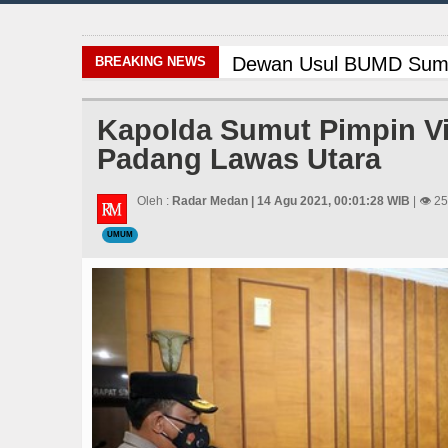
Dewan Usul BUMD Sumut 
BREAKING NEWS
Bertekad Pulang Manta
Kapolda Sumut Pimpin Vir
Padang Lawas Utara
Gubernur Bobby Nasutio
Masyarakat Desak APH Bo
Oleh :
Radar Medan | 14 Agu 2021, 00:01:28 WIB
| 👁 2
UMUM
Risiko Tertular HIV/AI
Serapan Anggaran Teren
Bayern Munich Menang T
Dugaan Penyimpangan D
PSG vs Manchester Unit