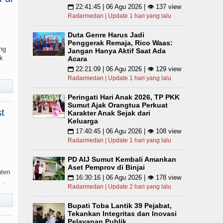
22:41:45 | 06 Agu 2026 | 👁 137 view
📅
Radarmedan | Update 1 hari yang lalu
Duta Genre Harus Jadi
Penggerak Remaja, Rico Waas:
ng
Jangan Hanya Aktif Saat Ada
k
Acara
22:21:09 | 06 Agu 2026 | 👁 129 view
📅
Radarmedan | Update 1 hari yang lalu
Peringati Hari Anak 2026, TP PKK
Sumut Ajak Orangtua Perkuat
t
Karakter Anak Sejak dari
Keluarga
17:40:45 | 06 Agu 2026 | 👁 108 view
📅
Radarmedan | Update 1 hari yang lalu
PD AIJ Sumut Kembali Amankan
Aset Pemprov di Binjai
nten
16:30:16 | 06 Agu 2026 | 👁 178 view
📅
 .
Radarmedan | Update 2 hari yang lalu
Bupati Toba Lantik 39 Pejabat,
Tekankan Integritas dan Inovasi
Pelayanan Publik