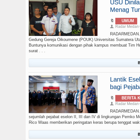
USU Dinil
Menag Tur
🔖
UMUM
Radar Medan
👤
RADARMEDAN.CO
Gedung Gereja Oikoumene (POUK) Universitas Sumatera Uta
Buntunya komunikasi dengan pihak kampus membuat Tim Huk
surat . . .
B
Lantik Ese
bagi Pejab
🔖
BERITA 
Radar Medan
👤
RADARMEDAN.COM
sejumlah pejabat eselon II, III dan IV di lingkungan Pemko M
Rico Waas memberikan peringatan keras berupa tenggat waktu 
B