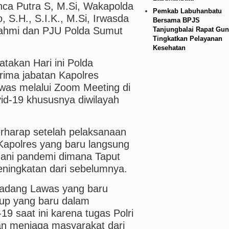
anca Putra S, M.Si, Wakapolda
Pemkab Labuhanbatu
, S.H., S.I.K., M.Si, Irwasda
Bersama BPJS
Fahmi dan PJU Polda Sumut
Tanjungbalai Rapat Gun
Tingkatkan Pelayanan
Kesehatan
akan Hari ini Polda
rima jabatan Kapolres
was melalui Zoom Meeting di
vid-19 khususnya diwilayah
erharap setelah pelaksanaan
 Kapolres yang baru langsung
ani pandemi dimana Taput
eningkatan dari sebelumnya.
Padang Lawas yang baru
dup yang baru dalam
 saat ini karena tugas Polri
an menjaga masyarakat dari