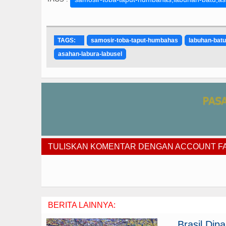
TAGS:
samosir-toba-taput-humbahas
labuhan-batu
asahan-labura-labusel
TULISKAN KOMENTAR DENGAN ACCOUNT 
BERITA LAINNYA:
Brasil Di