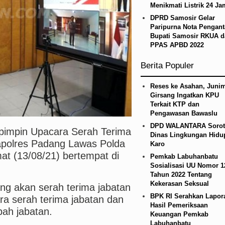
Menikmati Listrik 24 Ja
mbakan Massal di Sebuah Sekolah di Thailand
DPRD Samosir Gelar
Paripurna Nota Pengant
Bupati Samosir RKUA d
PPAS APBD 2022
Berita Populer
Reses ke Asahan, Junim
Girsang Ingatkan KPU
Terkait KTP dan
Pengawasan Bawaslu
DPD WALANTARA Sorot
mpin Upacara Serah Terima
Dinas Lingkungan Hidu
apolres Padang Lawas Polda
Karo
t (13/08/21) bertempat di
Pemkab Labuhanbatu
Sosialisasi UU Nomor 1
Tahun 2022 Tentang
Kekerasan Seksual
yang akan serah terima jabatan
BPK RI Serahkan Lapor
a serah terima jabatan dan
Hasil Pemeriksaan
pah jabatan.
Keuangan Pemkab
Labuhanbatu