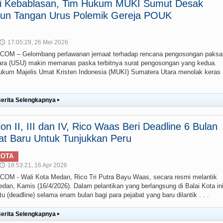
ai Kebablasan, Tim Hukum MUKI Sumut Desak
un Tangan Urus Polemik Gereja POUK
17:05:29, 26 Mei 2026
🕔
M – Gelombang perlawanan jemaat terhadap rencana pengosongan paksa
ra (USU) makin memanas paska terbitnya surat pengosongan yang kedua.
um Majelis Umat Kristen Indonesia (MUKI) Sumatera Utara menolak keras
erita Selengkapnya
▸
lon II, III dan IV, Rico Waas Beri Deadline 6 Bulan
at Baru Untuk Tunjukkan Peru
KOTA
18:53:21, 16 Apr 2026
🕔
 - Wali Kota Medan, Rico Tri Putra Bayu Waas, secara resmi melantik
edan, Kamis (16/4/2026). Dalam pelantikan yang berlangsung di Balai Kota ini
(deadline) selama enam bulan bagi para pejabat yang baru dilantik . . .
erita Selengkapnya
▸