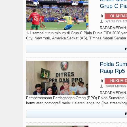
Grup C Pia
🔖
OLAHRA
Syaiful W Har
👤
RADARMEDAN.com 
1-1 sampai turun minum di Grup C Piala Dunia FIFA 2026 yan
City, New York, Amerika Serikat (AS). Timnas Negeri Samba ju
B
Polda Sumu
Raup Rp5 J
🔖
HUKUM D
Radar Medan
👤
RADARMEDAN.COM
Pemberantasan Perdagangan Orang (PPO) Polda Sumatera Ut
bermuatan pornografi melalui siaran langsung (live streamin
B