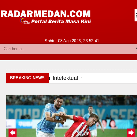
Siantar-Simalungun
Kabupaten Karo
Pakpak Bharat
Sabtu, 08 Agu 2026,
23:52:43
Kabupaten Simalungun
Metropolitan
TNI POLRI
Dewan Usul BUMD Sumut Kelola Ru
BREAKING NEWS
Hukum dan Kriminal
Dugaan Penyimpangan Dana BOS 
Politik
Risiko Tertular HIV/AIDS Melal
Hiburan
Bertekad Pulang Mantan PM Ban
Olahraga
Manchester City vs Atletico Mad