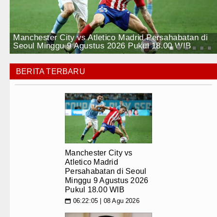
Teknologi
Serapan Anggaran Terendah, Insp
Internasional
Gubernur Bobby Nasution Siapka
l
n
Manchester City vs Atletico Madrid Persahabatan di
Wisata
Seoul Minggu 9 Agustus 2026 Pukul 18.00 WIB
Tujuh Tewas dalam Penembakan M
TIPS dan TRIK
Bayern Munich Menang Tipis Atas
BERITA TERBARU
+ Lainnya
Masyarakat Desak APH Bongkar Pe
Video
Dewan Usul BUMD Sumut Kelola Ru
Kesehatan
Dugaan Penyimpangan Dana BOS 
Kuliner
Risiko Tertular HIV/AIDS Melal
Manchester City vs
Atletico Madrid
Siraman Rohani
Bertekad Pulang Mantan PM Ban
Persahabatan di Seoul
Minggu 9 Agustus 2026
Pukul 18.00 WIB
Manchester City vs Atletico Mad
06:22:05 | 08 Agu 2026
📅
Serapan Anggaran Terendah, Insp