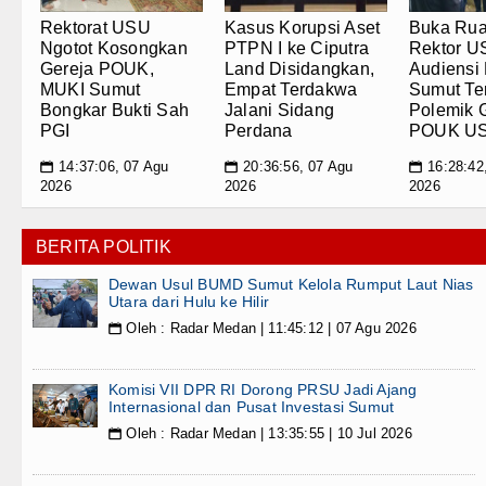
g,
Rektorat USU
Kasus Korupsi Aset
Buka Rua
ma
Ngotot Kosongkan
PTPN I ke Ciputra
Rektor U
Gereja POUK,
Land Disidangkan,
Audiensi
MUKI Sumut
Empat Terdakwa
Sumut Ter
Bongkar Bukti Sah
Jalani Sidang
Polemik 
PGI
Perdana
POUK U
14:37:06, 07 Agu
20:36:56, 07 Agu
16:28:42
📅
📅
📅
2026
2026
2026
BERITA POLITIK
Dewan Usul BUMD Sumut Kelola Rumput Laut Nias
Utara dari Hulu ke Hilir
Oleh : Radar Medan | 11:45:12 | 07 Agu 2026
📅
Komisi VII DPR RI Dorong PRSU Jadi Ajang
Internasional dan Pusat Investasi Sumut
Oleh : Radar Medan | 13:35:55 | 10 Jul 2026
📅