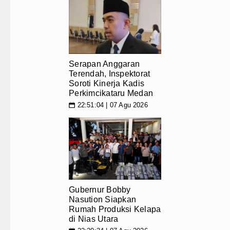
Gubernur Bobby Nasution Siapka
Tujuh Tewas dalam Penembakan M
Bayern Munich Menang Tipis Atas
Serapan Anggaran
Terendah, Inspektorat
Masyarakat Desak APH Bongkar Pe
Soroti Kinerja Kadis
Perkimcikataru Medan
Dewan Usul BUMD Sumut Kelola Ru
22:51:04 | 07 Agu 2026
📅
Dugaan Penyimpangan Dana BOS 
Risiko Tertular HIV/AIDS Melal
Bertekad Pulang Mantan PM Ban
Manchester City vs Atletico Mad
Gubernur Bobby
Nasution Siapkan
Rumah Produksi Kelapa
Serapan Anggaran Terendah, Insp
di Nias Utara