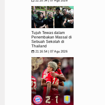
Gubernur Bobby Nasution Siapka
22:20:34 | 07 Agu 2026
📅
Tujuh Tewas dalam Penembakan M
Bayern Munich Menang Tipis Atas
Masyarakat Desak APH Bongkar Pe
Tujuh Tewas dalam
Penembakan Massal di
Sebuah Sekolah di
Thailand
21:16:54 | 07 Agu 2026
📅