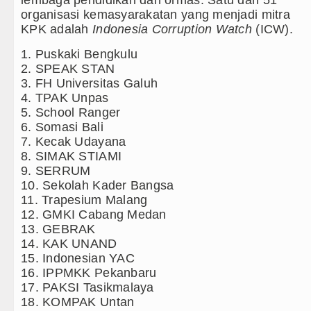
organisasi kemasyarakatan yang menjadi mitra
Nan Tujuh Menggetarkan Gedung Kesenian Jakarta
KPK adalah
Indonesia Corruption Watch
(ICW).
ungan Ringkus 3 Tersangka Pungli di Jalan Masuk Pe
1. Puskaki Bengkulu
2. SPEAK STAN
s vs Palermo Laga Persahabatan di Perth Selasa 11 A
3. FH Universitas Galuh
4. TPAK Unpas
 Juara Emirates Cup Menang Adu Penalti Lawan Borus
5. School Ranger
6. Somasi Bali
l Ditekuk Monaco pada Laga Persahabatan di Anfield
7. Kecak Udayana
8. SIMAK STIAMI
ter City Bangkit untuk Tumbangkan Atletico Madrid La
9. SERRUM
10. Sekolah Kader Bangsa
asution Siapkan Beasiswa Perkuat SDM Kesehatan Ke
11. Trapesium Malang
12. GMKI Cabang Medan
enutupan Gereja Lapor Polisi, Jemaat POUK Chapel U
13. GEBRAK
14. KAK UNAND
esah Warga, 22 Motor Berknalpot Brong Diamankan Pol
15. Indonesian YAC
16. IPPMKK Pekanbaru
alan ke Pemandian Air Panas Doulu Diblokir Warga
17. PAKSI Tasikmalaya
18. KOMPAK Untan