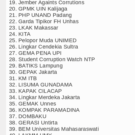
Nan Tujuh Menggetarkan Gedung Kesenian Jakarta
19. Jember Againts Corrutions
20. GPMK UIN Kalijaga
ungan Ringkus 3 Tersangka Pungli di Jalan Masuk Pe
21. PHP UNAND Padang
22. Garda Tipikor FH Unhas
s vs Palermo Laga Persahabatan di Perth Selasa 11 A
23. LKAK Makassar
24. KITA
 Juara Emirates Cup Menang Adu Penalti Lawan Borus
25. Pelopor Muda UNIMED
26. Lingkar Cendekia Sultra
27. GEMA PENA UPI
28. Student Corruption Watch NTP
29. BATIKS Lampung
30. GEPAK Jakarta
31. KM ITB
32. LISUMA GUNADAMA
33. KAPAK CILACAP
34. Lingkar Merdeka Jakarta
35. GEMAK Unnes
36. KOMPAK PARAMADINA
37. DOMBAKU
38. GERASI Untirta
39. BEM Universitas Mahasaraswati