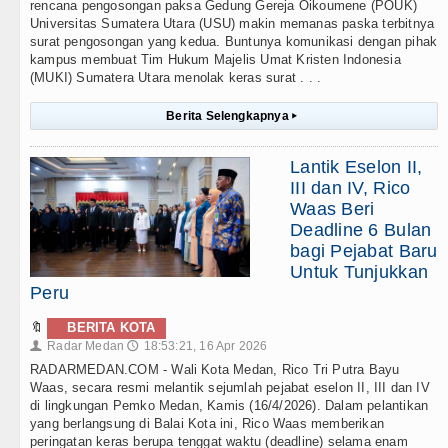
rencana pengosongan paksa Gedung Gereja Oikoumene (POUK)
Universitas Sumatera Utara (USU) makin memanas paska terbitnya
surat pengosongan yang kedua. Buntunya komunikasi dengan pihak
kampus membuat Tim Hukum Majelis Umat Kristen Indonesia
(MUKI) Sumatera Utara menolak keras surat . . .
Berita Selengkapnya
▸
Lantik Eselon II,
III dan IV, Rico
Waas Beri
Deadline 6 Bulan
bagi Pejabat Baru
Untuk Tunjukkan
Peru
🔖
BERITA KOTA
Radar Medan
18:53:21, 16 Apr 2026
👤
🕔
RADARMEDAN.COM - Wali Kota Medan, Rico Tri Putra Bayu
Waas, secara resmi melantik sejumlah pejabat eselon II, III dan IV
di lingkungan Pemko Medan, Kamis (16/4/2026). Dalam pelantikan
yang berlangsung di Balai Kota ini, Rico Waas memberikan
peringatan keras berupa tenggat waktu (deadline) selama enam