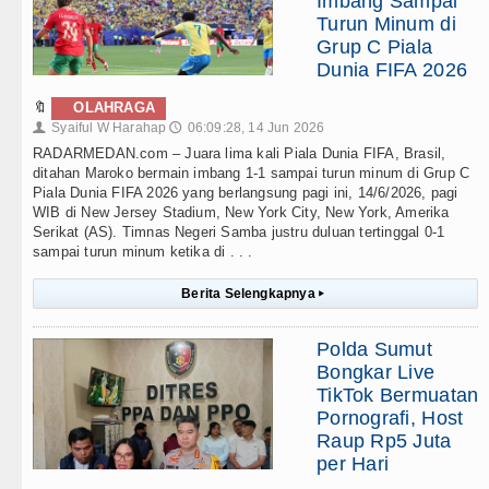
Imbang Sampai
Turun Minum di
Grup C Piala
Dunia FIFA 2026
🔖
OLAHRAGA
Syaiful W Harahap
06:09:28, 14 Jun 2026
👤
🕔
RADARMEDAN.com – Juara lima kali Piala Dunia FIFA, Brasil,
ditahan Maroko bermain imbang 1-1 sampai turun minum di Grup C
Piala Dunia FIFA 2026 yang berlangsung pagi ini, 14/6/2026, pagi
WIB di New Jersey Stadium, New York City, New York, Amerika
Serikat (AS). Timnas Negeri Samba justru duluan tertinggal 0-1
sampai turun minum ketika di . . .
Berita Selengkapnya
▸
Polda Sumut
Bongkar Live
TikTok Bermuatan
Pornografi, Host
Raup Rp5 Juta
per Hari