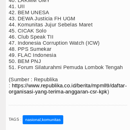
40. LAKMM UMY
41. UII
42. BEM UNESA
43. DEWA Justicia FH UGM
44. Komunitas Jujur Sebelas Maret
45. CICAK Solo
46. Club Speak TII
47. Indonesia Corruption Watch (ICW)
48. PPS Sumekar
49. FLAC Indonesia
50. BEM PNJ
51. Forum Silaturahmi Pemuda Lombok Tengah
(Sumber : Republika
:
https://www.republika.co.id/berita/mpmll9/daftar-
organisasi-yang-terima-anggaran-csr-kpk
)
TAGS :
nasional,komunitas