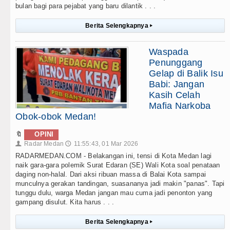
bulan bagi para pejabat yang baru dilantik . . .
Berita Selengkapnya
▸
Waspada
Penunggang
Gelap di Balik Isu
Babi: Jangan
Kasih Celah
Mafia Narkoba
Obok-obok Medan!
🔖
OPINI
Radar Medan
11:55:43, 01 Mar 2026
👤
🕔
RADARMEDAN.COM - Belakangan ini, tensi di Kota Medan lagi
naik gara-gara polemik Surat Edaran (SE) Wali Kota soal penataan
daging non-halal. Dari aksi ribuan massa di Balai Kota sampai
munculnya gerakan tandingan, suasananya jadi makin "panas". Tapi
tunggu dulu, warga Medan jangan mau cuma jadi penonton yang
gampang disulut. Kita harus . . .
Berita Selengkapnya
▸