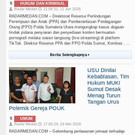
🔖
HUKUM DAN KRIMINAL
Radar Medan
21:06:51, 11 Jun 2026
👤
🕔
RADARMEDAN.COM – Direktorat Reserse Perlindungan
Perempuan dan Anak (PPA) dan Pemberantasan Perdagangan
Orang (PPO) Polda Sumatera Utara mengungkap kasus dugaan
tindak pidana penyiaran dan penyediaan konten bermuatan
pornografi melalui siaran langsung (live streaming) di platform
TikTok. Direktur Reserse PPA dan PPO Polda Sumut, Kombes . . .
Berita Selengkapnya
▸
USU Dinilai
Kebablasan, Tim
Hukum MUKI
Sumut Desak
Menag Turun
Tangan Urus
Polemik Gereja POUK
🔖
UMUM
Radar Medan
17:05:29, 26 Mei 2026
👤
🕔
RADARMEDAN.COM – Gelombang perlawanan jemaat terhadap