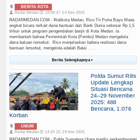
🔖
BERITA KOTA
Radar Medan
18:09:37, 03 Des 2025
👤
🕔
RADARMEDAN.COM - Walikota Medan, Rico Tri Putra Bayu Waas
angkat bicara terkait dana bantuan dari Bank Dunia sebesar Rp 1,5
triliun untuk program pengendalian banjir di Kota Medan. Ia
membantah bahwa Pemerintah Kota (Pemko) Medan mengelola
dana batuan tersebut. Rico menjelaskan bahwa realisasi dana
bantuan tersebut, mengelola adalah Balai . . .
Berita Selengkapnya
▸
Polda Sumut Rilis
Update Lengkap
Situasi Bencana
24–29 November
2025: 488
Bencana, 1.076
Korban
🔖
UMUM
Radar Medan
14:25:22, 29 Nov 2025
👤
🕔
RADARMEDAN.COM - Polda Sumatera Utara merilis perkembangan