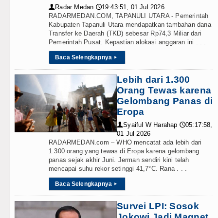
Radar Medan
19:43:51, 01 Jul 2026
👤
🕔
RADARMEDAN.COM, TAPANULI UTARA - Pemerintah
Kabupaten Tapanuli Utara mendapatkan tambahan dana
Transfer ke Daerah (TKD) sebesar Rp74,3 Miliar dari
Pemerintah Pusat. Kepastian alokasi anggaran ini . . .
Baca Selengkapnya
▸
Lebih dari 1.300
Orang Tewas karena
Gelombang Panas di
Eropa
Syaiful W Harahap
05:17:58,
👤
🕔
01 Jul 2026
RADARMEDAN.com – WHO mencatat ada lebih dari
1.300 orang yang tewas di Eropa karena gelombang
panas sejak akhir Juni. Jerman sendiri kini telah
mencapai suhu rekor setinggi 41,7°C. Rana . . .
Baca Selengkapnya
▸
Survei LPI: Sosok
Jokowi Jadi Magnet