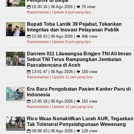
Pemprov di Binjai
16:30:16 | 06 Agu 2026 | 👁 76 view
📅
Radarmedan | Update 8 jam yang lalu
Bupati Toba Lantik 39 Pejabat, Tekankan
Integritas dan Inovasi Pelayanan Publik
15:58:43 | 06 Agu 2026 | 👁 496 view
📅
Radarmedan | Update 8 jam yang lalu
Danrem 011 Lilawangsa Brigjen TNI Ali Imran
Sebut TNI Terus Rampungkan Jembatan
Pascabencana di Aceh
13:01:47 | 06 Agu 2026 | 👁 150 view
📅
Radarmedan | Update 11 jam yang lalu
Era Baru Pengobatan Pasien Kanker Paru di
Indonesia
12:45:19 | 06 Agu 2026 | 👁 152 view
📅
Radarmedan | Update 12 jam yang lalu
Rico Waas Nonaktifkan Lurah AUR, Tegaskan
Tak Toleransi Penyalahgunaan Wewenang
08:08:43 | 06 Agu 2026 | 👁 128 view
📅