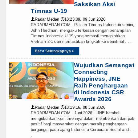
Saksikan Aksi
Timnas U-19
Radar Medan
18:23:09, 09 Jun 2026
👤
🕔
RADARMEDAN.COM - Pelatih Timnas Indonesia senior,
John Herdman, mengaku terkesan dengan penampilan
Timnas Indonesia U-19 yang berhasil mengalahkan
Vietnam 2-1 dan memastikan langkah ke semifinal . . .
Baca Selengkapnya
▸
Wujudkan Semangat
Connecting
Happiness, JNE
Raih Penghargaan
di Indonesia CSR
Awards 2026
Radar Medan
18:19:16, 08 Jun 2026
👤
🕔
RADARMEDAN.COM - Juni 2026 – JNE kembali
mengukuhkan komitmennya dalam memberikan dampak
positif bagi masyarakat dengan meraih penghargaan
bergengsi pada ajang Indonesia Corporate Social and . .
.