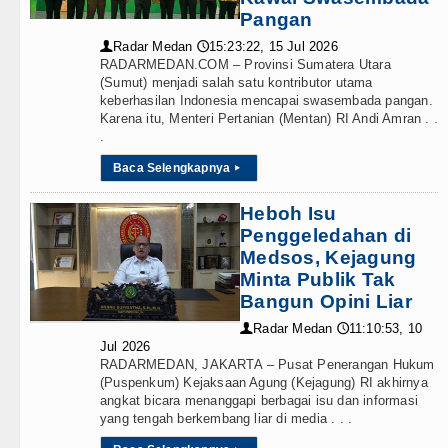
Pangan
Radar Medan
15:23:22, 15 Jul 2026
👤
🕔
RADARMEDAN.COM – Provinsi Sumatera Utara
(Sumut) menjadi salah satu kontributor utama
keberhasilan Indonesia mencapai swasembada pangan.
Karena itu, Menteri Pertanian (Mentan) RI Andi Amran . .
.
Baca Selengkapnya
▸
Heboh Isu
Penggeledahan di
Medsos, Kejagung
Minta Publik Tak
Bangun Opini Liar
Radar Medan
11:10:53, 10
👤
🕔
Jul 2026
RADARMEDAN, JAKARTA – Pusat Penerangan Hukum
(Puspenkum) Kejaksaan Agung (Kejagung) RI akhirnya
angkat bicara menanggapi berbagai isu dan informasi
yang tengah berkembang liar di media . . .