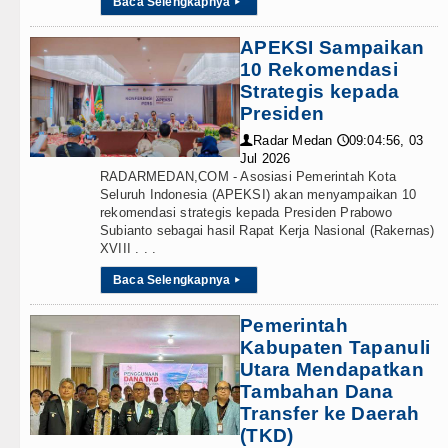
Baca Selengkapnya
▸
APEKSI Sampaikan
10 Rekomendasi
Strategis kepada
Presiden
Radar Medan
09:04:56, 03
👤
🕔
Jul 2026
RADARMEDAN,COM - Asosiasi Pemerintah Kota
Seluruh Indonesia (APEKSI) akan menyampaikan 10
rekomendasi strategis kepada Presiden Prabowo
Subianto sebagai hasil Rapat Kerja Nasional (Rakernas)
XVIII . . .
Baca Selengkapnya
▸
Pemerintah
Kabupaten Tapanuli
Utara Mendapatkan
Tambahan Dana
Transfer ke Daerah
(TKD)