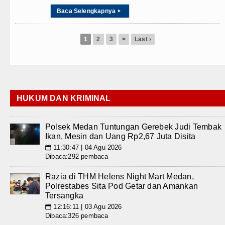
Baca Selengkapnya
▸
1
2
3
>
Last ›
HUKUM DAN KRIMINAL
Polsek Medan Tuntungan Gerebek Judi Tembak
Ikan, Mesin dan Uang Rp2,67 Juta Disita
11:30:47 | 04 Agu 2026
📅
Dibaca:292 pembaca
Razia di THM Helens Night Mart Medan,
Polrestabes Sita Pod Getar dan Amankan
Tersangka
12:16:11 | 03 Agu 2026
📅
Dibaca:326 pembaca