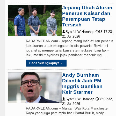
Jepang Ubah Aturan
alah Kaprah dan Ngawur
Penerus Kaisar dan
blin 5 Agustus 2026
Perempuan Tetap
Tersisih
 di Hong Kong
Syaiful W Harahap
13:17:23,
👤
🕔
21 Jul 2026
lisasi TK Kemala Bhayangkari 11 Tarutung
RADARMEDAN.com - Jepang mengubah aturan penerus
kekaisaran untuk mengatasi krisis pewaris. Revisi ini
juga tetap mempertahankan sistem suksesi bagi laki-
laki, meski mayoritas jajak pendapat mendukung . . .
si Pelayanan Publik
Baca Selengkapnya
▸
Alam Pikiran
Andy Burnham
Dilantik Jadi PM
rus Rampungkan Jembatan Pascabencana di
Inggris Gantikan
Keir Starmer
Syaiful W Harahap
08:02:32,
👤
🕔
21 Jul 2026
RADARMEDAN.com – Mantan Wali Kota Manchester
 Penyalahgunaan Wewenang
Raya yang juga pemimpin baru Partai Buruh, Andy