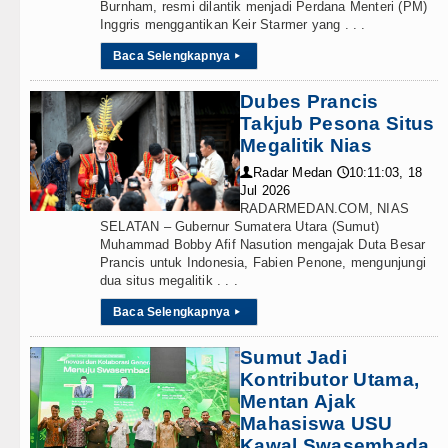
Burnham, resmi dilantik menjadi Perdana Menteri (PM)
alah Kaprah dan Ngawur
Inggris menggantikan Keir Starmer yang . . .
Baca Selengkapnya
▸
blin 5 Agustus 2026
Dubes Prancis
 di Hong Kong
Takjub Pesona Situs
Megalitik Nias
lisasi TK Kemala Bhayangkari 11 Tarutung
Radar Medan
10:11:03, 18
👤
🕔
Jul 2026
RADARMEDAN.COM, NIAS
SELATAN – Gubernur Sumatera Utara (Sumut)
Muhammad Bobby Afif Nasution mengajak Duta Besar
Prancis untuk Indonesia, Fabien Penone, mengunjungi
dua situs megalitik . . .
Baca Selengkapnya
▸
Sumut Jadi
Kontributor Utama,
Mentan Ajak
Mahasiswa USU
Kawal Swasembada