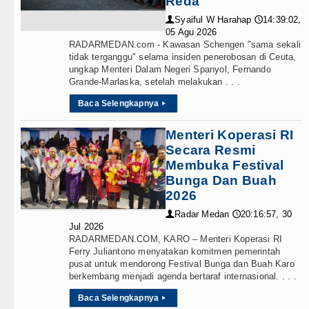
Reda
Teknologi
Syaiful W Harahap
14:39:02,
👤
🕔
alah Kaprah dan Ngawur
Internasional
05 Agu 2026
RADARMEDAN.com - Kawasan Schengen "sama sekali
blin 5 Agustus 2026
tidak terganggu" selama insiden penerobosan di Ceuta,
Wisata
ungkap Menteri Dalam Negeri Spanyol, Fernando
Grande-Marlaska, setelah melakukan . . .
 di Hong Kong
TIPS dan TRIK
Baca Selengkapnya
▸
lisasi TK Kemala Bhayangkari 11 Tarutung
+ Lainnya
Menteri Koperasi RI
Secara Resmi
Video
Membuka Festival
si Pelayanan Publik
Bunga Dan Buah
Kesehatan
2026
Alam Pikiran
Kuliner
Radar Medan
20:16:57, 30
👤
🕔
Jul 2026
rus Rampungkan Jembatan Pascabencana di
Siraman Rohani
RADARMEDAN.COM, KARO – Menteri Koperasi RI
Ferry Juliantono menyatakan komitmen pemerintah
pusat untuk mendorong Festival Bunga dan Buah Karo
berkembang menjadi agenda bertaraf internasional. . . .
Baca Selengkapnya
▸
 Penyalahgunaan Wewenang