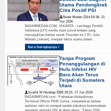
Utama Pendongkrak
Citra Positif PSI
Radar Medan
14:58:38, 21
👤
🕔
Jun 2026
RADARMEDAN.COM, JAKARTA – Lembaga Pemilih
Indonesia (LPI) merilis hasil survei terbaru yang
menunjukkan bahwa sosok Presiden ke-7 RI, Joko
Widodo (Jokowi), menjadi faktor utama dalam . . .
Baca Selengkapnya
▸
Tanpa Program
Penanggulangan di
Hulu Infeksi HIV
Baru Akan Terus
Terjadi di Sumatera
Utara
Syaiful W Harahap
09:28:23, 17 Jun 2026
👤
🕔
RADARMEDAN.com - Prahadian Abdurahman,
Technical Officer PKBI Sumut, menjelaskan bahwa
audiensi rutin ini menjadi wadah advokasi ketersediaan
anggaran program HIV di dinas-dinas. “Tahun 2026 . . .