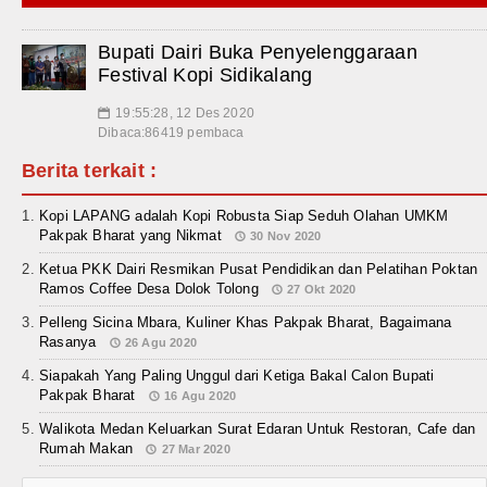
Bupati Dairi Buka Penyelenggaraan
Festival Kopi Sidikalang
19:55:28, 12 Des 2020
📅
Dibaca:86419 pembaca
Berita terkait :
Kopi LAPANG adalah Kopi Robusta Siap Seduh Olahan UMKM
Pakpak Bharat yang Nikmat
30 Nov 2020
Ketua PKK Dairi Resmikan Pusat Pendidikan dan Pelatihan Poktan
Ramos Coffee Desa Dolok Tolong
27 Okt 2020
Pelleng Sicina Mbara, Kuliner Khas Pakpak Bharat, Bagaimana
Rasanya
26 Agu 2020
Siapakah Yang Paling Unggul dari Ketiga Bakal Calon Bupati
Pakpak Bharat
16 Agu 2020
Walikota Medan Keluarkan Surat Edaran Untuk Restoran, Cafe dan
Rumah Makan
27 Mar 2020