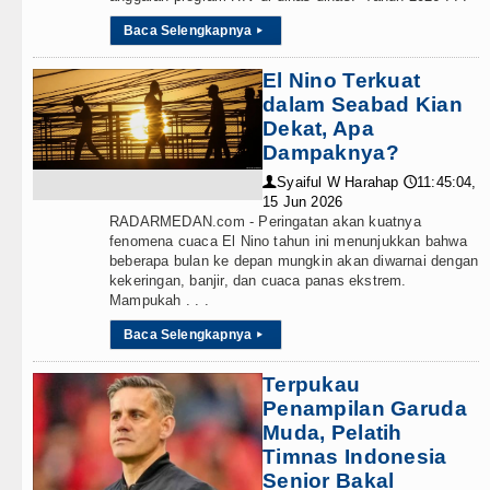
Baca Selengkapnya
▸
El Nino Terkuat
dalam Seabad Kian
Dekat, Apa
Dampaknya?
Syaiful W Harahap
11:45:04,
👤
🕔
15 Jun 2026
RADARMEDAN.com - Peringatan akan kuatnya
fenomena cuaca El Nino tahun ini menunjukkan bahwa
beberapa bulan ke depan mungkin akan diwarnai dengan
kekeringan, banjir, dan cuaca panas ekstrem.
Mampukah . . .
Baca Selengkapnya
▸
Terpukau
Penampilan Garuda
Muda, Pelatih
Timnas Indonesia
Senior Bakal