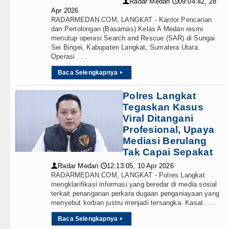
Radar Medan
09:04:42, 28
👤
🕔
Apr 2026
RADARMEDAN.COM, LANGKAT - Kantor Pencarian
dan Pertolongan (Basarnas) Kelas A Medan resmi
menutup operasi Search and Rescue (SAR) di Sungai
Sei Bingei, Kabupaten Langkat, Sumatera Utara.
Operasi . . .
Baca Selengkapnya
▸
Polres Langkat
Tegaskan Kasus
Viral Ditangani
Profesional, Upaya
Mediasi Berulang
Tak Capai Sepakat
Radar Medan
12:13:05, 10 Apr 2026
👤
🕔
RADARMEDAN.COM, LANGKAT - Polres Langkat
mengklarifikasi informasi yang beredar di media sosial
terkait penanganan perkara dugaan penganiayaan yang
menyebut korban justru menjadi tersangka. Kasat . . .
Baca Selengkapnya
▸