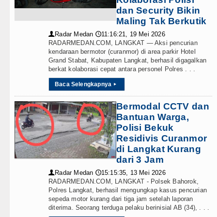
 Nias Percepat Usulan BKP 2027
dan Security Bikin
Maling Tak Berkutik
 Peningkatan Pelayanan Primer
Radar Medan
11:16:21, 19 Mei 2026
👤
🕔
 Tebing Tinggi
RADARMEDAN.COM, LANGKAT — Aksi pencurian
kendaraan bermotor (curanmor) di area parkir Hotel
Grand Stabat, Kabupaten Langkat, berhasil digagalkan
Agustus 2026 Pukul 20.30 WIB
berkat kolaborasi cepat antara personel Polres . . .
Baca Selengkapnya
▸
Bermodal CCTV dan
Bantuan Warga,
Polisi Bekuk
Residivis Curanmor
di Langkat Kurang
dari 3 Jam
Radar Medan
15:15:35, 13 Mei 2026
👤
🕔
RADARMEDAN.COM, LANGKAT - Polsek Bahorok,
Polres Langkat, berhasil mengungkap kasus pencurian
sepeda motor kurang dari tiga jam setelah laporan
diterima. Seorang terduga pelaku berinisial AB (34), . . .