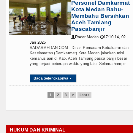
Personel Damkarmat
Kota Medan Bahu-
Membahu Bersihkan
Aceh Tamiang
Pascabanjir
Radar Medan
17:10:14, 02
👤
🕔
Jan 2026
RADARMEDAN.COM - Dinas Pemadam Kebakaran dan
Keselamatan (Damkarmat) Kota Medan jalankan misi
kemanusiaan di Kab. Aceh Tamiang pasca banjir besar
yang terjadi beberapa waktu yang lalu. Selama hampir .
. .
Baca Selengkapnya
▸
1
2
3
>
Last ›
HUKUM DAN KRIMINAL