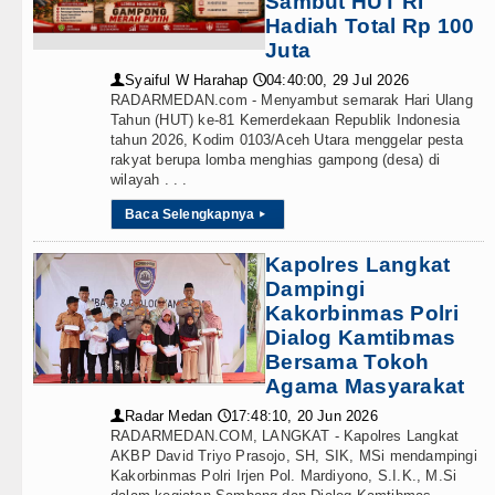
Sambut HUT RI
Teknologi
rtawan, Ajang Silahturahmi
Hadiah Total Rp 100
Juta
Internasional
 Nias Percepat Usulan BKP 2027
Syaiful W Harahap
04:40:00, 29 Jul 2026
👤
🕔
Wisata
RADARMEDAN.com - Menyambut semarak Hari Ulang
 Peningkatan Pelayanan Primer
Tahun (HUT) ke-81 Kemerdekaan Republik Indonesia
tahun 2026, Kodim 0103/Aceh Utara menggelar pesta
TIPS dan TRIK
 Tebing Tinggi
rakyat berupa lomba menghias gampong (desa) di
wilayah . . .
+ Lainnya
Agustus 2026 Pukul 20.30 WIB
Baca Selengkapnya
▸
Video
nggu 9 Agustus 2026 Pukul 18.00 WIB
Kapolres Langkat
Dampingi
Kesehatan
 Perkimcikataru Medan
Kakorbinmas Polri
Kuliner
Dialog Kamtibmas
Nias Utara
Bersama Tokoh
Siraman Rohani
Agama Masyarakat
 Lengkapnya
Radar Medan
17:48:10, 20 Jun 2026
👤
🕔
Publik yang Cepat dan Humanis
RADARMEDAN.COM, LANGKAT - Kapolres Langkat
AKBP David Triyo Prasojo, SH, SIK, MSi mendampingi
Kakorbinmas Polri Irjen Pol. Mardiyono, S.I.K., M.Si
rtawan, Ajang Silahturahmi