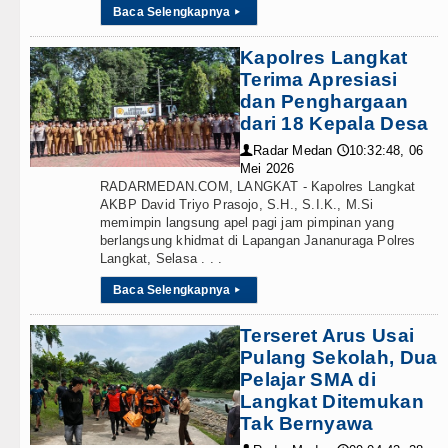
Baca Selengkapnya
▸
Kapolres Langkat
Terima Apresiasi
dan Penghargaan
dari 18 Kepala Desa
Radar Medan
10:32:48, 06
👤
🕔
Mei 2026
RADARMEDAN.COM, LANGKAT - Kapolres Langkat
AKBP David Triyo Prasojo, S.H., S.I.K., M.Si
memimpin langsung apel pagi jam pimpinan yang
berlangsung khidmat di Lapangan Jananuraga Polres
Langkat, Selasa . . .
Baca Selengkapnya
▸
Terseret Arus Usai
Pulang Sekolah, Dua
Pelajar SMA di
Langkat Ditemukan
Tak Bernyawa