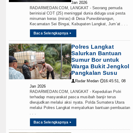
Jan 2026
RADARMEDAN.COM, LANGKAT - Seorang pemuda
berinisial COT (25) meninggal dunia diduga usai pesta
minuman keras (miras) di Desa Purwobinangun,
Kecamatan Sei Bingai, Kabupaten Langkat, Jum’at . . .
Baca Selengkapnya
▸
Polres Langkat
Salurkan Bantuan
Sumur Bor untuk
Warga Bukit Jengkol
Pangkalan Susu
Radar Medan
16:45:51, 08
👤
🕔
Jan 2026
RADARMEDAN.COM, LANGKAT - Kepedulian Polri
terhadap masyarakat pasca musibah banjir terus
diwujudkan melalui aksi nyata. Polda Sumatera Utara
melalui Polres Langkat menyalurkan bantuan pembuatan
. . .
Baca Selengkapnya
▸