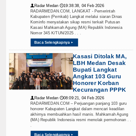
Radar Medan
19:38:38, 04 Feb 2026
👤
🕔
RADARMEDAN.COM, LANGKAT - Pemerintah
Kabupaten (Pemkab) Langkat melalui siaran Dinas
Kominfo menyatakan sikap resmi terkait Putusan
Kasasi Mahkamah Agung (MA) Republik Indonesia
Nomor 345 K/TUN/2025 . . .
Baca Selengkapnya
▸
Kasasi Ditolak MA,
LBH Medan Desak
Bupati Langkat
Angkat 103 Guru
Honorer Korban
Kecurangan PPPK
Radar Medan
08:09:21, 04 Feb 2026
👤
🕔
RADARMEDAN.COM – Perjuangan panjang 103 guru
honorer Kabupaten Langkat dalam mencari keadilan
akhirnya membuahkan hasil manis. Mahkamah Agung
(MA) Republik Indonesia resmi menolak permohonan . .
.
Baca Selengkapnya
▸