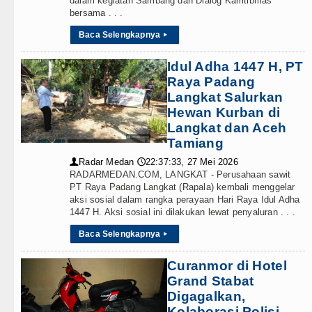
dalam kegiatan Sambang dan Dialog Kamtibmas
bersama . . .
 Nias Percepat Usulan BKP 2027
Baca Selengkapnya
▸
 Peningkatan Pelayanan Primer
Idul Adha 1447 H, PT
 Tebing Tinggi
Raya Padang
Langkat Salurkan
Agustus 2026 Pukul 20.30 WIB
Hewan Kurban di
Langkat dan Aceh
nggu 9 Agustus 2026 Pukul 18.00 WIB
Tamiang
Radar Medan
22:37:33, 27 Mei 2026
👤
🕔
 Perkimcikataru Medan
RADARMEDAN.COM, LANGKAT - Perusahaan sawit
PT Raya Padang Langkat (Rapala) kembali menggelar
Nias Utara
aksi sosial dalam rangka perayaan Hari Raya Idul Adha
1447 H. Aksi sosial ini dilakukan lewat penyaluran . . .
 Lengkapnya
Baca Selengkapnya
▸
Publik yang Cepat dan Humanis
Curanmor di Hotel
Grand Stabat
rtawan, Ajang Silahturahmi
Digagalkan,
Kolaborasi Polisi