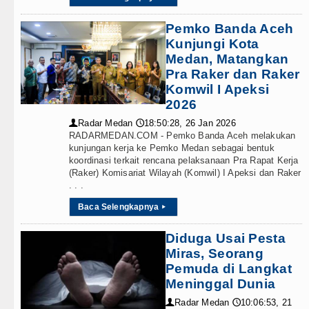
Pemko Banda Aceh
Kunjungi Kota
Medan, Matangkan
Pra Raker dan Raker
Komwil I Apeksi
2026
Radar Medan
18:50:28, 26 Jan 2026
👤
🕔
RADARMEDAN.COM - Pemko Banda Aceh melakukan
kunjungan kerja ke Pemko Medan sebagai bentuk
koordinasi terkait rencana pelaksanaan Pra Rapat Kerja
(Raker) Komisariat Wilayah (Komwil) I Apeksi dan Raker
. . .
Baca Selengkapnya
▸
Diduga Usai Pesta
Miras, Seorang
Pemuda di Langkat
Meninggal Dunia
Radar Medan
10:06:53, 21
👤
🕔