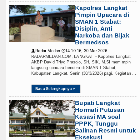
Kapolres Langkat
Pimpin Upacara di
SMAN 1 Stabat:
Disiplin, Anti
Narkoba dan Bijak
Bermedsos
Radar Medan
14:10:16, 30 Mar 2026
👤
🕔
RADARMEDAN.COM, LANGKAT – Kapolres Langkat
AKBP David Triyo Prasojo, SH, SIK, M.Si memimpin
langsung upacara bendera di SMAN 1 Stabat,
Kabupaten Langkat, Senin (30/3/2026) pagi. Kegiatan . .
.
Baca Selengkapnya
▸
Bupati Langkat
Hormati Putusan
Kasasi MA soal
PPPK, Tunggu
Salinan Resmi untuk
Eksekusi