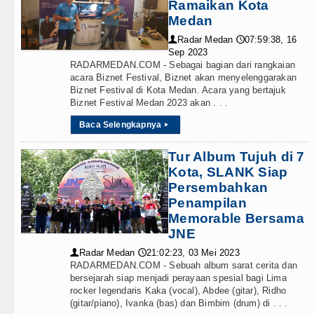
Ramaikan Kota
Medan
Radar Medan
07:59:38, 16
👤
🕔
Sep 2023
RADARMEDAN.COM - Sebagai bagian dari rangkaian
acara Biznet Festival, Biznet akan menyelenggarakan
Biznet Festival di Kota Medan. Acara yang bertajuk
Biznet Festival Medan 2023 akan . . .
Baca Selengkapnya
▸
Tur Album Tujuh di 7
Kota, SLANK Siap
Persembahkan
Penampilan
Memorable Bersama
JNE
Radar Medan
21:02:23, 03 Mei 2023
👤
🕔
RADARMEDAN.COM - Sebuah album sarat cerita dan
bersejarah siap menjadi perayaan spesial bagi Lima
rocker legendaris Kaka (vocal), Abdee (gitar), Ridho
(gitar/piano), Ivanka (bas) dan Bimbim (drum) di . . .