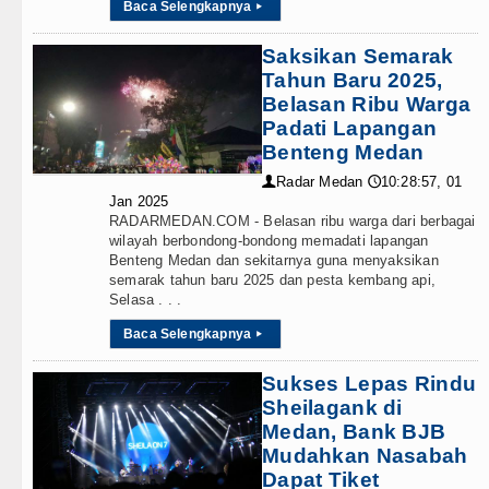
Baca Selengkapnya
▸
abatan Kapolsek, Ini Daftar Lengkapnya
Saksikan Semarak
jabat, Tekankan Pelayanan Publik yang Cepat dan Hu
Tahun Baru 2025,
Belasan Ribu Warga
ar Turnamen Catur Antar Wartawan, Ajang Silahturah
Padati Lapangan
Benteng Medan
Kepala Daerah se-Kepulauan Nias Percepat Usulan B
Radar Medan
10:28:57, 01
👤
🕔
Jan 2025
Dirasakan Masyarakat Lewat Peningkatan Pelayanan 
RADARMEDAN.COM - Belasan ribu warga dari berbagai
wilayah berbondong-bondong memadati lapangan
h Ringkus Pelaku Curanmor di Tebing Tinggi
Benteng Medan dan sekitarnya guna menyaksikan
semarak tahun baru 2025 dan pesta kembang api,
Selasa . . .
abatan di Anfield Minggu 9 Agustus 2026 Pukul 20.30
Baca Selengkapnya
▸
id Persahabatan di Seoul Minggu 9 Agustus 2026 Puku
Sukses Lepas Rindu
ktorat Soroti Kinerja Kadis Perkimcikataru Medan
Sheilagank di
Medan, Bank BJB
 Rumah Produksi Kelapa di Nias Utara
Mudahkan Nasabah
Dapat Tiket