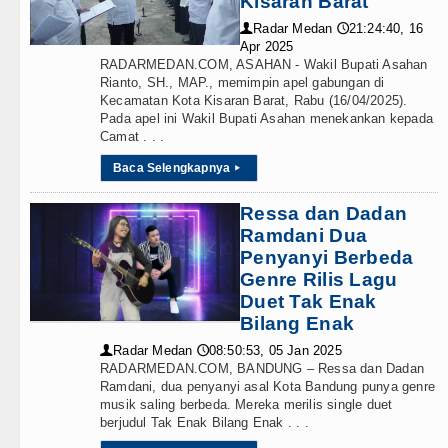
Kisaran Barat
Teknologi
 Rumah Produksi Kelapa di Nias Utara
Radar Medan
21:24:40, 16
👤
🕔
Internasional
Apr 2025
abatan Kapolsek, Ini Daftar Lengkapnya
RADARMEDAN.COM, ASAHAN - Wakil Bupati Asahan
Rianto, SH., MAP., memimpin apel gabungan di
Wisata
jabat, Tekankan Pelayanan Publik yang Cepat dan Hu
Kecamatan Kota Kisaran Barat, Rabu (16/04/2025).
Pada apel ini Wakil Bupati Asahan menekankan kepada
TIPS dan TRIK
Camat . . .
ar Turnamen Catur Antar Wartawan, Ajang Silahturah
Baca Selengkapnya
▸
+ Lainnya
Kepala Daerah se-Kepulauan Nias Percepat Usulan B
Ressa dan Dadan
Video
Dirasakan Masyarakat Lewat Peningkatan Pelayanan 
Ramdani Dua
Penyanyi Berbeda
Kesehatan
h Ringkus Pelaku Curanmor di Tebing Tinggi
Genre Rilis Lagu
Duet Tak Enak
Kuliner
abatan di Anfield Minggu 9 Agustus 2026 Pukul 20.30
Bilang Enak
Siraman Rohani
id Persahabatan di Seoul Minggu 9 Agustus 2026 Puku
Radar Medan
08:50:53, 05 Jan 2025
👤
🕔
RADARMEDAN.COM, BANDUNG – Ressa dan Dadan
Ramdani, dua penyanyi asal Kota Bandung punya genre
ktorat Soroti Kinerja Kadis Perkimcikataru Medan
musik saling berbeda. Mereka merilis single duet
berjudul Tak Enak Bilang Enak . . .
 Rumah Produksi Kelapa di Nias Utara