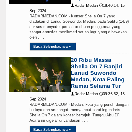
abatan Kapolsek, Ini Daftar Lengkapnya
Radar Medan
18:40:14, 15
👤
🕔
Sep 2024
jabat, Tekankan Pelayanan Publik yang Cepat dan Hu
RADARMEDAN.COM - Konser Sheila On 7 yang
diadakan di Lanud Soewondo, Medan, pada Sabtu (14/9)
ar Turnamen Catur Antar Wartawan, Ajang Silahturah
sukses menyedot perhatian ribuan penggemar yang
sangat antusias menikmati setiap lagu yang dibawakan
Kepala Daerah se-Kepulauan Nias Percepat Usulan B
oleh . . .
Baca Selengkapnya
▸
20 Ribu Massa
Sheila On 7 Banjiri
Lanud Suwondo
Medan, Kota Paling
Ramai Selama Tur
Radar Medan
09:36:52, 15
👤
🕔
Sep 2024
RADARMEDAN.COM - Medan, kota yang penuh dengan
budaya dan semangat, menyambut band legendaris
Sheila On 7 dalam konser bertajuk ‘Tunggu Aku Di’.
Acara ini digelar di Landasan . . .
Baca Selengkapnya
▸