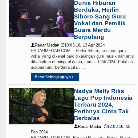
Dunia Hiburan
Berduka, Herlin
Siboro Sang Guru
Vokal dan Pemilik
Suara Merdu
Berpulang
Radar Medan
10:03:10, 13 Apr 2024
👤
🕔
RADARMEDAN.COM - Herlin Siboro, seorang guru
vokal yang dikenal baik dikalangan guru musik dan artis
dikabarkan meninggal dunia, Jumat 12/4/2024. Puluhan
ucapan turut berduka cita . . .
Baca Selengkapnya
▸
Nadya Melty Rilis
Lagu Pop Indonesia
Terbaru 2024,
Perihnya Cinta Tak
Berbalas
Radar Medan
12:03:16, 15
👤
🕔
Feb 2024
RADARMEDAN.COM, Padang Panjang - Nadya Melty