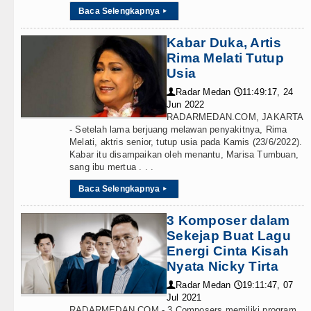
Baca Selengkapnya
▸
Kabar Duka, Artis
Rima Melati Tutup
Usia
Radar Medan
11:49:17, 24
👤
🕔
Jun 2022
RADARMEDAN.COM, JAKARTA
- Setelah lama berjuang melawan penyakitnya, Rima
Melati, aktris senior, tutup usia pada Kamis (23/6/2022).
Kabar itu disampaikan oleh menantu, Marisa Tumbuan,
sang ibu mertua . . .
Baca Selengkapnya
▸
3 Komposer dalam
Sekejap Buat Lagu
Energi Cinta Kisah
Nyata Nicky Tirta
Radar Medan
19:11:47, 07
👤
🕔
Jul 2021
RADARMEDAN.COM - 3 Composers memiliki program