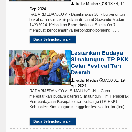
Radar Medan
18:13:44, 14
👤
🕔
Sep 2024
RADARMEDAN.COM - Diperkirakan 20 Ribu penonton
bakal ramaikan akhir pekan di Lanud Suwondo Medan,
14/9/2024. Kehadiran Band Nasional Sheila On 7
membuat penggemarnya berbondong-bondong, . . .
Baca Selengkapnya
▸
Lestarikan Budaya
Simalungun, TP PKK
Gelar Festival Tari
Daerah
Radar Medan
07:38:31, 19
👤
🕔
Apr 2024
RADARMEDAN.COM, SIMALUNGUN - Guna
melestarikan budaya daerah Simalungun Tim Penggerak
Pemberdayaan Kesejahteraan Keluarga (TP PKK)
Kabupaten Simalungun menggelar festival tor-tor (tari) .
. .
Baca Selengkapnya
▸