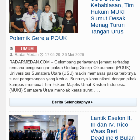
Kebablasan, Tim
Hukum MUKI
Sumut Desak
Menag Turun
Tangan Urus
Polemik Gereja POUK
🔖
UMUM
Radar Medan
17:05:29, 26 Mei 2026
👤
🕔
RADARMEDAN.COM – Gelombang perlawanan jemaat terhadap
rencana pengosongan paksa Gedung Gereja Oikoumene (POUK)
Universitas Sumatera Utara (USU) makin memanas paska terbitnya
surat pengosongan yang kedua. Buntunya komunikasi dengan pihak
kampus membuat Tim Hukum Majelis Umat Kristen Indonesia
(MUKI) Sumatera Utara menolak keras surat . . .
Berita Selengkapnya
▸
Lantik Eselon II,
III dan IV, Rico
Waas Beri
Deadline 6 Bulan