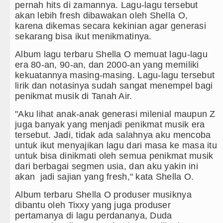
pernah hits di zamannya. Lagu-lagu tersebut
ebut LSL Pengidap HIV/AIDS di Jawa Barat Sebagai 
akan lebih fresh dibawakan oleh Shella O,
karena dikemas secara kekinian agar generasi
rsenal Dibungkam Real Betis pada Laga Persahabatan 
sekarang bisa ikut menikmatinya.
helsea Tumbang Ditekuk Juventus pada Laga Persaha
Album lagu terbaru Shella O memuat lagu-lagu
era 80-an, 90-an, dan 2000-an yang memiliki
upati Taput Sambut Kunjungan Kapolda Sumut Hadiri R
kekuatannya masing-masing. Lagu-lagu tersebut
lirik dan notasinya sudah sangat menempel bagi
D AIJ Sumut Kembali Amankan Aset Pemprov di Binjai
penikmat musik di Tanah Air.
"Aku lihat anak-anak generasi milenial maupun Z
juga banyak yang menjadi penikmat musik era
tersebut. Jadi, tidak ada salahnya aku mencoba
untuk ikut menyajikan lagu dari masa ke masa itu
untuk bisa dinikmati oleh semua penikmat musik
dari berbagai segmen usia, dan aku yakin ini
akan jadi sajian yang fresh," kata Shella O.
Album terbaru Shella O produser musiknya
dibantu oleh Tixxy yang juga produser
pertamanya di lagu perdananya, Duda