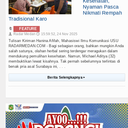
Kesehatan,
Nyaman Pasca
Nikmati Rempah
Tradisional Karo
🔖
FEATURE
Radar Medan
15:59:52, 24 Nov 2025
👤
🕔
Tulisan Kiriman Hanina Afifah, Mahasiswi Ilmu Komunikasi USU
RADARMEDAN.COM - Bagi sebagian orang, bahkan mungkin Anda
salah satunya, olahan herbal sering terdengar meragukan dalam
mendukung pemulihan kesehatan. Namun, Michael Aditya (32)
membuktikan lewat kisahnya. Tak pernah sebelumnya terlintas di
benak pria asal Surabaya ini, . . .
Berita Selengkapnya
▸