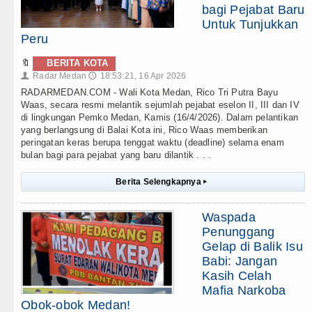
bagi Pejabat Baru
Untuk Tunjukkan
Peru
🔖
BERITA KOTA
Radar Medan
18:53:21, 16 Apr 2026
👤
🕔
RADARMEDAN.COM - Wali Kota Medan, Rico Tri Putra Bayu
Waas, secara resmi melantik sejumlah pejabat eselon II, III dan IV
di lingkungan Pemko Medan, Kamis (16/4/2026). Dalam pelantikan
yang berlangsung di Balai Kota ini, Rico Waas memberikan
peringatan keras berupa tenggat waktu (deadline) selama enam
bulan bagi para pejabat yang baru dilantik . . .
Berita Selengkapnya
▸
Waspada
Penunggang
Gelap di Balik Isu
Babi: Jangan
Kasih Celah
Mafia Narkoba
Obok-obok Medan!