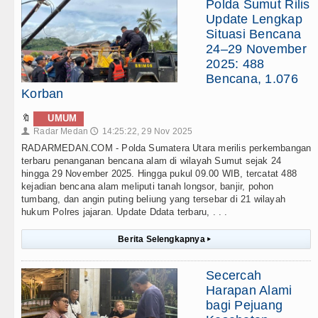
Polda Sumut Rilis
Update Lengkap
Situasi Bencana
24–29 November
2025: 488
Bencana, 1.076
Korban
🔖
UMUM
Radar Medan
14:25:22, 29 Nov 2025
👤
🕔
RADARMEDAN.COM - Polda Sumatera Utara merilis perkembangan
terbaru penanganan bencana alam di wilayah Sumut sejak 24
hingga 29 November 2025. Hingga pukul 09.00 WIB, tercatat 488
kejadian bencana alam meliputi tanah longsor, banjir, pohon
tumbang, dan angin puting beliung yang tersebar di 21 wilayah
hukum Polres jajaran. Update Ddata terbaru, . . .
Berita Selengkapnya
▸
Secercah
Harapan Alami
bagi Pejuang