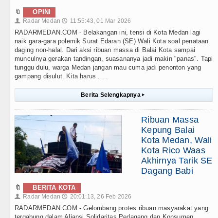
🔖
OPINI
Radar Medan
11:55:43, 01 Mar 2026
👤
🕔
RADARMEDAN.COM - Belakangan ini, tensi di Kota Medan lagi
naik gara-gara polemik Surat Edaran (SE) Wali Kota soal penataan
daging non-halal. Dari aksi ribuan massa di Balai Kota sampai
munculnya gerakan tandingan, suasananya jadi makin "panas". Tapi
tunggu dulu, warga Medan jangan mau cuma jadi penonton yang
gampang disulut. Kita harus . . .
Berita Selengkapnya
▸
Ribuan Massa
Kepung Balai
Kota Medan, Wali
Kota Rico Waas
Akhirnya Tarik SE
Dagang Babi
🔖
BERITA KOTA
Radar Medan
20:01:13, 26 Feb 2026
👤
🕔
RADARMEDAN.COM - Gelombang protes ribuan masyarakat yang
tergabung dalam Aliansi Solidaritas Pedagang dan Konsumen