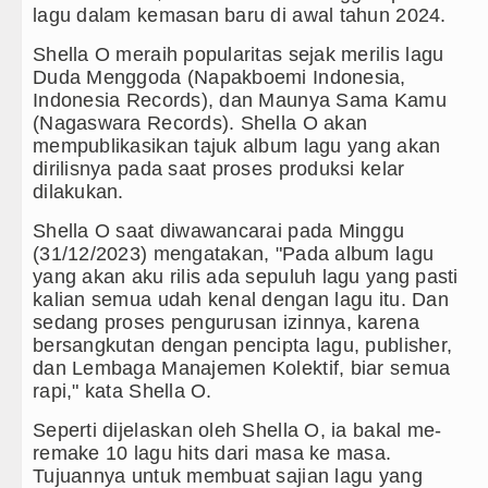
lagu dalam kemasan baru di awal tahun 2024.
ebut LSL Pengidap HIV/AIDS di Jawa Barat Sebagai 
Shella O meraih popularitas sejak merilis lagu
Duda Menggoda (Napakboemi Indonesia,
rsenal Dibungkam Real Betis pada Laga Persahabatan 
Indonesia Records), dan Maunya Sama Kamu
(Nagaswara Records). Shella O akan
helsea Tumbang Ditekuk Juventus pada Laga Persaha
mempublikasikan tajuk album lagu yang akan
dirilisnya pada saat proses produksi kelar
upati Taput Sambut Kunjungan Kapolda Sumut Hadiri R
dilakukan.
D AIJ Sumut Kembali Amankan Aset Pemprov di Binjai
Shella O saat diwawancarai pada Minggu
(31/12/2023) mengatakan, "Pada album lagu
upati Toba Lantik 39 Pejabat, Tekankan Integritas dan 
yang akan aku rilis ada sepuluh lagu yang pasti
kalian semua udah kenal dengan lagu itu. Dan
GB Minus T dan Q Sebagai Orientasi Seksual Hanya Ad
sedang proses pengurusan izinnya, karena
bersangkutan dengan pencipta lagu, publisher,
anrem 011 Lilawangsa Brigjen TNI Ali Imran Sebut T
dan Lembaga Manajemen Kolektif, biar semua
ceh
rapi," kata Shella O.
ra Baru Pengobatan Pasien Kanker Paru di Indonesia
Seperti dijelaskan oleh Shella O, ia bakal me-
remake 10 lagu hits dari masa ke masa.
ico Waas Nonaktifkan Lurah AUR, Tegaskan Tak Tole
Tujuannya untuk membuat sajian lagu yang