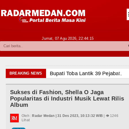
Siantar-Simalungun
Kabupaten Karo
Pakpak Bharat
Jumat, 07 Agu 2026,
22:44:16
Kabupaten Simalungun
Metropolitan
TNI POLRI
upati Toba Lantik 39 Pejabat, Tekankan Integritas dan 
BREAKING NEWS
Hukum dan Kriminal
GB Minus T dan Q Sebagai Orientasi Seksual Hanya Ad
Sukses di Fashion, Shella O Jaga
Politik
anrem 011 Lilawangsa Brigjen TNI Ali Imran Sebut T
Popularitas di Industri Musik Lewat Rilis
ceh
Album
Hiburan
ra Baru Pengobatan Pasien Kanker Paru di Indonesia
Oleh :
Radar Medan | 31 Des 2023, 10:13:32 WIB
| 👁 1246
Olahraga
Lihat
ico Waas Nonaktifkan Lurah AUR, Tegaskan Tak Tole