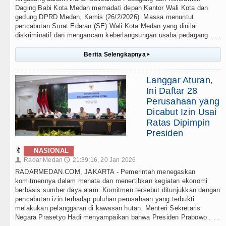
Daging Babi Kota Medan memadati depan Kantor Wali Kota dan
gedung DPRD Medan, Kamis (26/2/2026). Massa menuntut
pencabutan Surat Edaran (SE) Wali Kota Medan yang dinilai
diskriminatif dan mengancam keberlangsungan usaha pedagang . . .
Berita Selengkapnya
▸
Langgar Aturan,
Ini Daftar 28
Perusahaan yang
Dicabut Izin Usai
Ratas Dipimpin
Presiden
🔖
NASIONAL
Radar Medan
21:39:16, 20 Jan 2026
👤
🕔
RADARMEDAN.COM, JAKARTA - Pemerintah menegaskan
komitmennya dalam menata dan menertibkan kegiatan ekonomi
berbasis sumber daya alam. Komitmen tersebut ditunjukkan dengan
pencabutan izin terhadap puluhan perusahaan yang terbukti
melakukan pelanggaran di kawasan hutan. Menteri Sekretaris
Negara Prasetyo Hadi menyampaikan bahwa Presiden Prabowo . . .