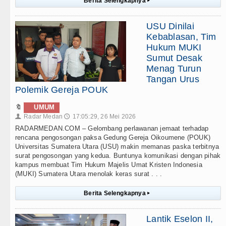
Berita Selengkapnya
▸
USU Dinilai
Kebablasan, Tim
Hukum MUKI
Sumut Desak
Menag Turun
Tangan Urus
Polemik Gereja POUK
🔖
UMUM
Radar Medan
17:05:29, 26 Mei 2026
👤
🕔
RADARMEDAN.COM – Gelombang perlawanan jemaat terhadap
rencana pengosongan paksa Gedung Gereja Oikoumene (POUK)
Universitas Sumatera Utara (USU) makin memanas paska terbitnya
surat pengosongan yang kedua. Buntunya komunikasi dengan pihak
kampus membuat Tim Hukum Majelis Umat Kristen Indonesia
(MUKI) Sumatera Utara menolak keras surat . . .
Berita Selengkapnya
▸
Lantik Eselon II,