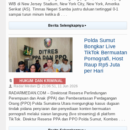
WIB di New Jersey Stadium, New York City, New York, Amerika
Serikat (AS). Timnas Negeri Samba justru duluan tertinggal 0-1
sampai turun minum ketika di . . .
Berita Selengkapnya
▸
Polda Sumut
Bongkar Live
TikTok Bermuatan
Pornografi, Host
Raup Rp5 Juta
per Hari
🔖
HUKUM DAN KRIMINAL
Radar Medan
21:06:51, 11 Jun 2026
👤
🕔
RADARMEDAN.COM – Direktorat Reserse Perlindungan
Perempuan dan Anak (PPA) dan Pemberantasan Perdagangan
Orang (PPO) Polda Sumatera Utara mengungkap kasus dugaan
tindak pidana penyiaran dan penyediaan konten bermuatan
pornografi melalui siaran langsung (live streaming) di platform
TikTok. Direktur Reserse PPA dan PPO Polda Sumut, Kombes . . .