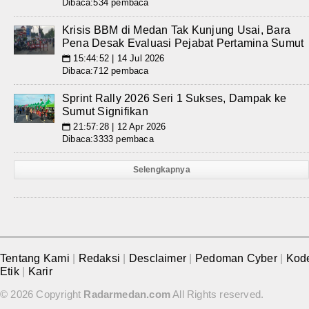
Dibaca:534 pembaca
Krisis BBM di Medan Tak Kunjung Usai, Bara
Pena Desak Evaluasi Pejabat Pertamina Sumut
15:44:52 | 14 Jul 2026
📅
Dibaca:712 pembaca
Sprint Rally 2026 Seri 1 Sukses, Dampak ke
Sumut Signifikan
21:57:28 | 12 Apr 2026
📅
Dibaca:3333 pembaca
Selengkapnya
Tentang Kami
|
Redaksi
|
Desclaimer
|
Pedoman Cyber
|
Kod
Etik
|
Karir
© 2026 Copyright
Radarmedan.com
All Rights reserved.