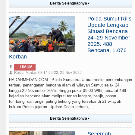
Berita Selengkapnya
▸
Polda Sumut Rilis
Update Lengkap
Situasi Bencana
24–29 November
2025: 488
Bencana, 1.076
Korban
🔖
UMUM
Radar Medan
14:25:22, 29 Nov 2025
👤
🕔
RADARMEDAN.COM - Polda Sumatera Utara merilis perkembangan
terbaru penanganan bencana alam di wilayah Sumut sejak 24
hingga 29 November 2025. Hingga pukul 09.00 WIB, tercatat 488
kejadian bencana alam meliputi tanah longsor, banjir, pohon
tumbang, dan angin puting beliung yang tersebar di 21 wilayah
hukum Polres jajaran. Update Ddata terbaru, . . .
Berita Selengkapnya
▸
Secercah