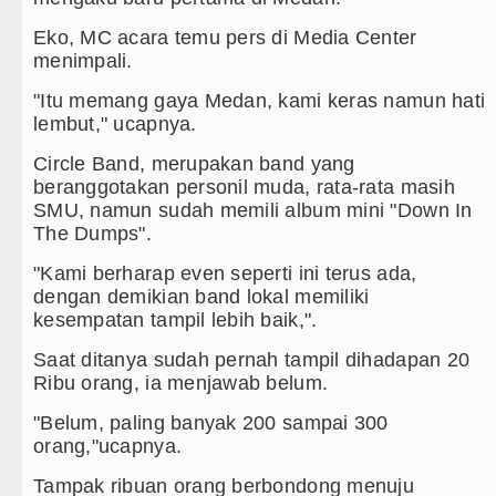
Juventus vs Inter Milan Persahabatan di Op
Eko, MC acara temu pers di Media Center
Real Madrid Tandang ke Ferencvaros Persah
menimpali.
Tujuh Tewas dalam Penembakan Massal di S
"Itu memang gaya Medan, kami keras namun hati
lembut," ucapnya.
Bayern Munich Menang Tipis Atas Aston Vil
Circle Band, merupakan band yang
beranggotakan personil muda, rata-rata masih
SMU, namun sudah memili album mini "Down In
The Dumps".
"Kami berharap even seperti ini terus ada,
dengan demikian band lokal memiliki
kesempatan tampil lebih baik,".
Saat ditanya sudah pernah tampil dihadapan 20
Ribu orang, ia menjawab belum.
"Belum, paling banyak 200 sampai 300
orang,"ucapnya.
Tampak ribuan orang berbondong menuju