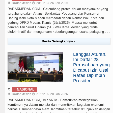
Radar Medan
20:01:13, 26 Feb 2026
👤
🕔
RADARMEDAN.COM - Gelombang protes ribuan masyarakat yang
tergabung dalam Aliansi Solidaritas Pedagang dan Konsumen
Daging Babi Kota Medan memadati depan Kantor Wali Kota dan
gedung DPRD Medan, Kamis (26/2/2026). Massa menuntut
pencabutan Surat Edaran (SE) Wali Kota Medan yang dinilai
diskriminatif dan mengancam keberlangsungan usaha pedagang . . .
Berita Selengkapnya
▸
Langgar Aturan,
Ini Daftar 28
Perusahaan yang
Dicabut Izin Usai
Ratas Dipimpin
Presiden
🔖
NASIONAL
Radar Medan
21:39:16, 20 Jan 2026
👤
🕔
RADARMEDAN.COM, JAKARTA - Pemerintah menegaskan
komitmennya dalam menata dan menertibkan kegiatan ekonomi
berbasis sumber daya alam. Komitmen tersebut ditunjukkan dengan