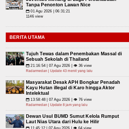
Tanpa Penonton Lawan Nice
01 Agu 2026 | 06:31:21
📅
1146 view
BERITA UTAMA
Tujuh Tewas dalam Penembakan Massal di
Sebuah Sekolah di Thailand
21:16:54 | 07 Agu 2026 | 👁 36 view
📅
Radarmedan | Update 43 menit yang lalu
Masyarakat Desak APH Bongkar Penadah
Kayu Hutan illegal di Karo hingga Aktor
Intelektual
13:58:48 | 07 Agu 2026 | 👁 76 view
📅
Radarmedan | Update 8 jam yang lalu
Dewan Usul BUMD Sumut Kelola Rumput
Laut Nias Utara dari Hulu ke Hilir
11:45:12 | 07 Agu 2026 | 👁 64 view
📅