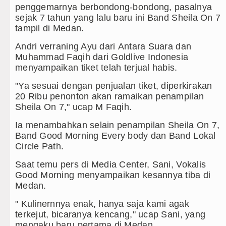
penggemarnya berbondong-bondong, pasalnya
Juventus vs Inter Milan Persahabatan di Op
sejak 7 tahun yang lalu baru ini Band Sheila On 7
tampil di Medan.
Real Madrid Tandang ke Ferencvaros Persah
Andri verraning Ayu dari Antara Suara dan
Muhammad Faqih dari Goldlive Indonesia
Tujuh Tewas dalam Penembakan Massal di S
menyampaikan tiket telah terjual habis.
Bayern Munich Menang Tipis Atas Aston Vil
"Ya sesuai dengan penjualan tiket, diperkirakan
20 Ribu penonton akan ramaikan penampilan
Masyarakat Desak APH Bongkar Penadah Kayu 
Sheila On 7," ucap M Faqih.
Dewan Usul BUMD Sumut Kelola Rumput Laut 
Ia menambahkan selain penampilan Sheila On 7,
Band Good Morning Every body dan Band Lokal
Dugaan Penyimpangan Dana BOS TA 2025, J
Circle Path.
Risiko Tertular HIV/AIDS Melalui Hubunga
Saat temu pers di Media Center, Sani, Vokalis
Good Morning menyampaikan kesannya tiba di
Bertekad Pulang Mantan PM Bangladesh Sh
Medan.
" Kulinernnya enak, hanya saja kami agak
PSG vs Manchester United Laga Persahabat
terkejut, bicaranya kencang," ucap Sani, yang
mengaku baru pertama di Medan.