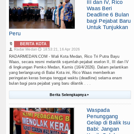
III dan IV, Rico
Waas Beri
Deadline 6 Bulan
bagi Pejabat Baru
Untuk Tunjukkan
Peru
🔖
BERITA KOTA
Radar Medan
18:53:21, 16 Apr 2026
👤
🕔
RADARMEDAN.COM - Wali Kota Medan, Rico Tri Putra Bayu
Waas, secara resmi melantik sejumlah pejabat eselon II, III dan IV
di lingkungan Pemko Medan, Kamis (16/4/2026). Dalam pelantikan
yang berlangsung di Balai Kota ini, Rico Waas memberikan
peringatan keras berupa tenggat waktu (deadline) selama enam
bulan bagi para pejabat yang baru dilantik . . .
Berita Selengkapnya
▸
Waspada
Penunggang
Gelap di Balik Isu
Babi: Jangan