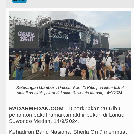
Teknologi
HIBURAN
PSG vs Manchester United Laga Persahabat
Internasional
Juventus vs Inter Milan Persahabatan di Op
Wisata
Real Madrid Tandang ke Ferencvaros Persah
TIPS dan TRIK
Tujuh Tewas dalam Penembakan Massal di S
+ Lainnya
Bayern Munich Menang Tipis Atas Aston Vil
Video
Masyarakat Desak APH Bongkar Penadah Kayu 
Kesehatan
Dewan Usul BUMD Sumut Kelola Rumput Laut 
Keterangan Gambar :
Diperkirakan 20 Ribu penonton bakal
Kuliner
Dugaan Penyimpangan Dana BOS TA 2025, J
ramaikan akhir pekan di Lanud Suwondo Medan, 14/9/2024.
Siraman Rohani
Risiko Tertular HIV/AIDS Melalui Hubunga
RADARMEDAN.COM -
Diperkirakan 20 Ribu
penonton bakal ramaikan akhir pekan di Lanud
Bertekad Pulang Mantan PM Bangladesh Sh
Suwondo Medan, 14/9/2024.
PSG vs Manchester United Laga Persahabat
Kehadiran Band Nasional Sheila On 7 membuat