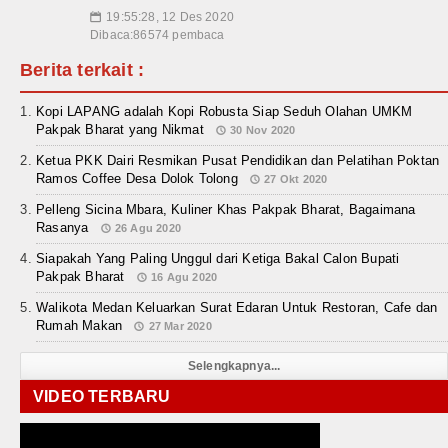
19:55:28, 12 Des 2020
📅
Dibaca:86574 pembaca
Berita terkait :
Kopi LAPANG adalah Kopi Robusta Siap Seduh Olahan UMKM
Pakpak Bharat yang Nikmat
30 Nov 2020
Ketua PKK Dairi Resmikan Pusat Pendidikan dan Pelatihan Poktan
Ramos Coffee Desa Dolok Tolong
27 Okt 2020
Pelleng Sicina Mbara, Kuliner Khas Pakpak Bharat, Bagaimana
Rasanya
26 Agu 2020
Siapakah Yang Paling Unggul dari Ketiga Bakal Calon Bupati
Pakpak Bharat
16 Agu 2020
Walikota Medan Keluarkan Surat Edaran Untuk Restoran, Cafe dan
Rumah Makan
27 Mar 2020
Selengkapnya...
VIDEO TERBARU