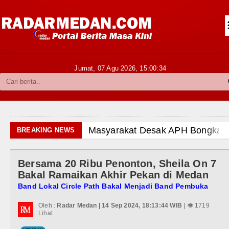
Siantar-Simalungun
Kabupaten Karo
Pakpak Bharat
Jumat, 07 Agu 2026,
15:00:35
Kabupaten Simalungun
Metropolitan
TNI POLRI
Masyarakat Desak APH Bongkar Penadah Kayu 
BREAKING NEWS
Hukum dan Kriminal
Dewan Usul BUMD Sumut Kelola Rumput Laut 
Bersama 20 Ribu Penonton, Sheila On 7
Politik
Dugaan Penyimpangan Dana BOS TA 2025, J
Bakal Ramaikan Akhir Pekan di Medan
Hiburan
Band Lokal Circle Path Bakal Menjadi Band Pembuka
Risiko Tertular HIV/AIDS Melalui Hubunga
Oleh :
Radar Medan | 14 Sep 2024, 18:13:44 WIB
| 👁 1719
Olahraga
Lihat
Bertekad Pulang Mantan PM Bangladesh Sh