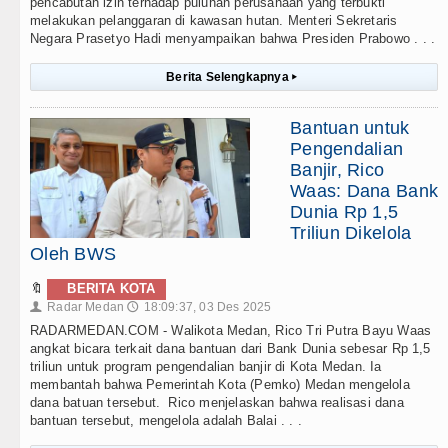
pencabutan izin terhadap puluhan perusahaan yang terbukti
melakukan pelanggaran di kawasan hutan. Menteri Sekretaris
Negara Prasetyo Hadi menyampaikan bahwa Presiden Prabowo . . .
Berita Selengkapnya
▸
Bantuan untuk
Pengendalian
Banjir, Rico
Waas: Dana Bank
Dunia Rp 1,5
Triliun Dikelola
Oleh BWS
🔖
BERITA KOTA
Radar Medan
18:09:37, 03 Des 2025
👤
🕔
RADARMEDAN.COM - Walikota Medan, Rico Tri Putra Bayu Waas
angkat bicara terkait dana bantuan dari Bank Dunia sebesar Rp 1,5
triliun untuk program pengendalian banjir di Kota Medan. Ia
membantah bahwa Pemerintah Kota (Pemko) Medan mengelola
dana batuan tersebut. Rico menjelaskan bahwa realisasi dana
bantuan tersebut, mengelola adalah Balai . . .