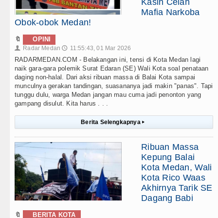
Kasih Celah
Mafia Narkoba
Obok-obok Medan!
🔖
OPINI
Radar Medan
11:55:43, 01 Mar 2026
👤
🕔
RADARMEDAN.COM - Belakangan ini, tensi di Kota Medan lagi
naik gara-gara polemik Surat Edaran (SE) Wali Kota soal penataan
daging non-halal. Dari aksi ribuan massa di Balai Kota sampai
munculnya gerakan tandingan, suasananya jadi makin "panas". Tapi
tunggu dulu, warga Medan jangan mau cuma jadi penonton yang
gampang disulut. Kita harus . . .
Berita Selengkapnya
▸
Ribuan Massa
Kepung Balai
Kota Medan, Wali
Kota Rico Waas
Akhirnya Tarik SE
Dagang Babi
🔖
BERITA KOTA