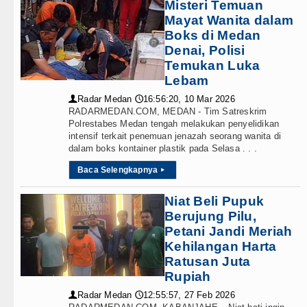
Misteri Temuan
Mayat Wanita dalam
Boks di Medan
Denai, Polisi
Temukan Luka
Lebam
Radar Medan
16:56:20, 10 Mar 2026
👤
🕔
RADARMEDAN.COM, MEDAN - Tim Satreskrim
Polrestabes Medan tengah melakukan penyelidikan
intensif terkait penemuan jenazah seorang wanita di
dalam boks kontainer plastik pada Selasa . . .
Baca Selengkapnya
▸
Niat Beli Pupuk
Berujung Pilu,
Petani Jandi Meriah
Kehilangan Harta
Ratusan Juta
Rupiah
Radar Medan
12:55:57, 27 Feb 2026
👤
🕔