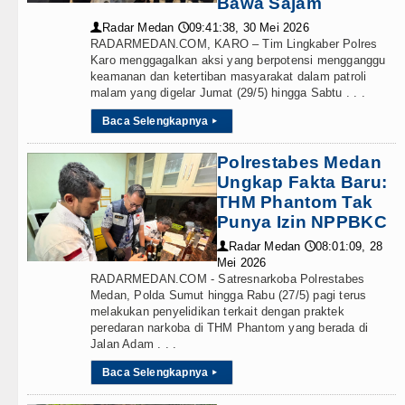
Wabup Deli Serdang Lantik 25 P
Bawa Sajam
Radar Medan
09:41:38, 30 Mei 2026
👤
🕔
Ketua GRIB Jaya Labuhanbatu Ge
RADARMEDAN.COM, KARO – Tim Lingkaber Polres
Karo menggagalkan aksi yang berpotensi mengganggu
keamanan dan ketertiban masyarakat dalam patroli
Gubernur Bobby Nasution Minta 
malam yang digelar Jumat (29/5) hingga Sabtu . . .
Rico Waas : Kemerdekaan Harus 
Baca Selengkapnya
▸
Polrestabes Medan
Ungkap Fakta Baru:
THM Phantom Tak
Punya Izin NPPBKC
Radar Medan
08:01:09, 28
👤
🕔
Mei 2026
RADARMEDAN.COM - Satresnarkoba Polrestabes
Medan, Polda Sumut hingga Rabu (27/5) pagi terus
melakukan penyelidikan terkait dengan praktek
peredaran narkoba di THM Phantom yang berada di
Jalan Adam . . .
Baca Selengkapnya
▸