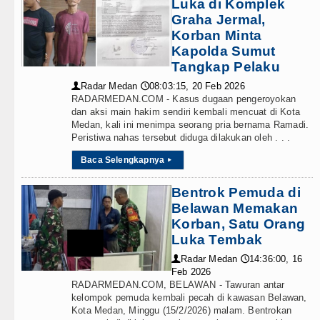
Luka di Komplek
Graha Jermal,
Korban Minta
Kapolda Sumut
Tangkap Pelaku
Radar Medan
08:03:15, 20 Feb 2026
👤
🕔
RADARMEDAN.COM - Kasus dugaan pengeroyokan
dan aksi main hakim sendiri kembali mencuat di Kota
Medan, kali ini menimpa seorang pria bernama Ramadi.
Peristiwa nahas tersebut diduga dilakukan oleh . . .
Baca Selengkapnya
▸
Bentrok Pemuda di
Belawan Memakan
Korban, Satu Orang
Luka Tembak
Radar Medan
14:36:00, 16
👤
🕔
Feb 2026
RADARMEDAN.COM, BELAWAN - Tawuran antar
kelompok pemuda kembali pecah di kawasan Belawan,
Kota Medan, Minggu (15/2/2026) malam. Bentrokan