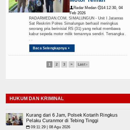
Radar Medan
14:12:30, 04
👤
🕔
Feb 2026
RADARMEDAN.COM, SIMALUNGUN - Unit I Jatanras
Sat Reskrim Polres Simalungun berhasil meringkus
seorang pria berinisial RS (31) yang nekat membawa
kabur sepeda motor milik temannya sendiri. Tersangka .
. .
Baca Selengkapnya
▸
1
2
3
>
Last ›
HUKUM DAN KRIMINAL
Kurang dari 6 Jam, Polsek Kotarih Ringkus
Pelaku Curanmor di Tebing Tinggi
09:11:29 | 08 Agu 2026
📅