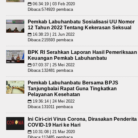
06:34:19 | 03 Feb 2020
📅
Dibaca:574920 pembaca
Pemkab Labuhanbatu Sosialisasi UU Nomor
12 Tahun 2022 Tentang Kekerasan Seksual
16:38:23 | 21 Jun 2022
📅
Dibaca:215593 pembaca
BPK RI Serahkan Laporan Hasil Pemeriksaan
Keuangan Pemkab Labuhanbatu
07:03:37 | 25 Mei 2022
📅
Dibaca:132481 pembaca
Pemkab Labuhanbatu Bersama BPJS
Tanjungbalai Rapat Guna Tingkatkan
Pelayanan Kesehatan
19:36:14 | 24 Mei 2022
📅
Dibaca:131011 pembaca
Ini Ciri-ciri Virus Corona, Dirasakan Penderita
COVID-19 Hari ke Hari
10:31:08 | 21 Mar 2020
📅
Dibaca:112485 pembaca