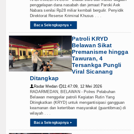
penggelapan dana nasabah dan jemaat Paroki Aek
Nabara senilai Rp28 miliar kembali bergulir. Penyidik
Direktorat Reserse Kriminal Khusus . . .
Baca Selengkapnya
▸
Patroli KRYD
Belawan Sikat
Premanisme hingga
Tawuran, 4
Tersankga Pungli
Viral Sicanang
Ditangkap
Radar Medan
11:47:09, 12 Mei 2026
👤
🕔
RADARMEDAN, BELAWAN - Polres Pelabuhan
Belawan menggelar patroli Kegiatan Rutin Yang
Ditingkatkan (KRYD) untuk mengantisipasi gangguan
keamanan dan ketertiban masyarakat (guantibmas) di
wilayah . . .
Baca Selengkapnya
▸