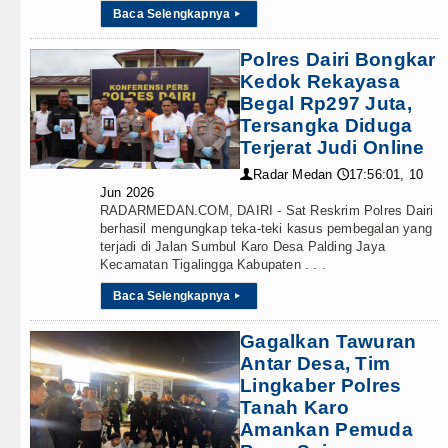
Baca Selengkapnya
▸
Wabup Deli Serdang Lantik 25 P
Polres Dairi Bongkar
Ketua GRIB Jaya Labuhanbatu Ge
Kedok Rekayasa
Begal Rp297 Juta,
Gubernur Bobby Nasution Minta 
Tersangka Diduga
Terjerat Judi Online
Rico Waas : Kemerdekaan Harus 
Radar Medan
17:56:01, 10
👤
🕔
Jun 2026
Kurang dari 6 Jam, Polsek Kotari
RADARMEDAN.COM, DAIRI - Sat Reskrim Polres Dairi
berhasil mengungkap teka-teki kasus pembegalan yang
Liverpool vs Monaco Laga Persah
terjadi di Jalan Sumbul Karo Desa Palding Jaya
Kecamatan Tigalingga Kabupaten . . .
Manchester City vs Atletico Mad
Baca Selengkapnya
▸
Serapan Anggaran Terendah, Insp
Gagalkan Tawuran
Antar Desa, Tim
Gubernur Bobby Nasution Siapka
Lingkaber Polres
Tanah Karo
Kapolda Sumut Rombak Puluhan J
Amankan Pemuda