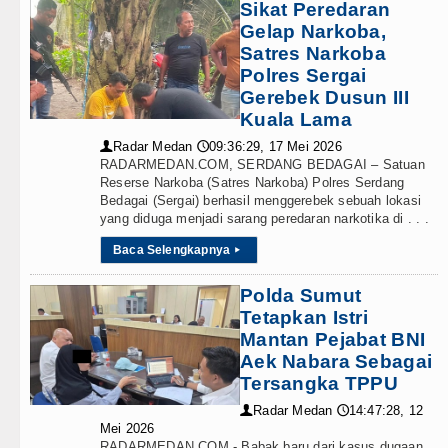
Sikat Peredaran
Gelap Narkoba,
Satres Narkoba
Polres Sergai
Gerebek Dusun III
Kuala Lama
Radar Medan
09:36:29, 17 Mei 2026
👤
🕔
RADARMEDAN.COM, SERDANG BEDAGAI – Satuan
Reserse Narkoba (Satres Narkoba) Polres Serdang
Bedagai (Sergai) berhasil menggerebek sebuah lokasi
yang diduga menjadi sarang peredaran narkotika di . . .
Baca Selengkapnya
▸
Polda Sumut
Tetapkan Istri
Mantan Pejabat BNI
Aek Nabara Sebagai
Tersangka TPPU
Radar Medan
14:47:28, 12
👤
🕔
Mei 2026
RADARMEDAN.COM - Babak baru dari kasus dugaan