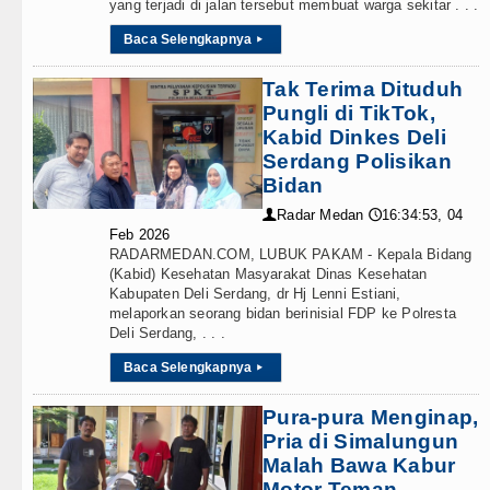
yang terjadi di jalan tersebut membuat warga sekitar . . .
Baca Selengkapnya
▸
Tak Terima Dituduh
Pungli di TikTok,
Kabid Dinkes Deli
Serdang Polisikan
Bidan
Radar Medan
16:34:53, 04
👤
🕔
Feb 2026
RADARMEDAN.COM, LUBUK PAKAM - Kepala Bidang
(Kabid) Kesehatan Masyarakat Dinas Kesehatan
Kabupaten Deli Serdang, dr Hj Lenni Estiani,
melaporkan seorang bidan berinisial FDP ke Polresta
Deli Serdang, . . .
Baca Selengkapnya
▸
Pura-pura Menginap,
Pria di Simalungun
Malah Bawa Kabur
Motor Teman