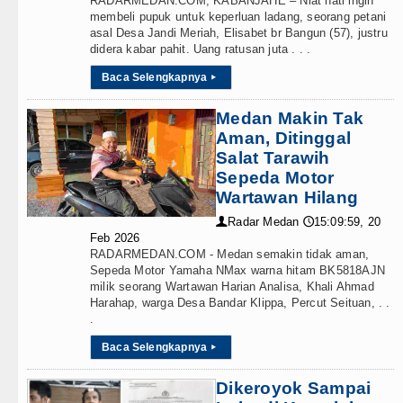
RADARMEDAN.COM, KABANJAHE – Niat hati ingin
membeli pupuk untuk keperluan ladang, seorang petani
asal Desa Jandi Meriah, Elisabet br Bangun (57), justru
didera kabar pahit. Uang ratusan juta . . .
Baca Selengkapnya
▸
Medan Makin Tak
Aman, Ditinggal
Salat Tarawih
Sepeda Motor
Wartawan Hilang
Radar Medan
15:09:59, 20
👤
🕔
Feb 2026
RADARMEDAN.COM - Medan semakin tidak aman,
Sepeda Motor Yamaha NMax warna hitam BK5818AJN
milik seorang Wartawan Harian Analisa, Khali Ahmad
Harahap, warga Desa Bandar Klippa, Percut Seituan, . .
.
Baca Selengkapnya
▸
Dikeroyok Sampai