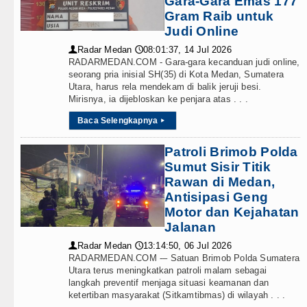
Gara-Gara Emas 177
Teknologi
Kapolda Sumut Rombak Puluhan J
Gram Raib untuk
Judi Online
Internasional
Wabup Deli Serdang Lantik 25 P
Radar Medan
08:01:37, 14 Jul 2026
👤
🕔
Wisata
RADARMEDAN.COM - Gara-gara kecanduan judi online,
Ketua GRIB Jaya Labuhanbatu Ge
seorang pria inisial SH(35) di Kota Medan, Sumatera
Utara, harus rela mendekam di balik jeruji besi.
TIPS dan TRIK
Gubernur Bobby Nasution Minta 
Mirisnya, ia dijebloskan ke penjara atas . . .
+ Lainnya
Baca Selengkapnya
▸
Rico Waas : Kemerdekaan Harus 
Video
Patroli Brimob Polda
Kurang dari 6 Jam, Polsek Kotari
Sumut Sisir Titik
Kesehatan
Rawan di Medan,
Liverpool vs Monaco Laga Persah
Antisipasi Geng
Kuliner
Motor dan Kejahatan
Manchester City vs Atletico Mad
Jalanan
Siraman Rohani
Serapan Anggaran Terendah, Insp
Radar Medan
13:14:50, 06 Jul 2026
👤
🕔
RADARMEDAN.COM -– Satuan Brimob Polda Sumatera
Gubernur Bobby Nasution Siapka
Utara terus meningkatkan patroli malam sebagai
langkah preventif menjaga situasi keamanan dan
ketertiban masyarakat (Sitkamtibmas) di wilayah . . .
Kapolda Sumut Rombak Puluhan J