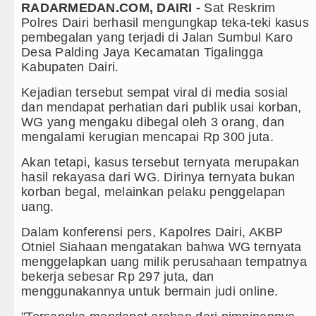
RADARMEDAN.COM, DAIRI -
Sat Reskrim
ayu Hutan illegal di Karo hingga Aktor Intelektual
Polres Dairi berhasil mengungkap teka-teki kasus
pembegalan yang terjadi di Jalan Sumbul Karo
 Narkoba dalam 300 Hari, Puluhan Kilogram Barbut D
Desa Palding Jaya Kecamatan Tigalingga
Kabupaten Dairi.
di Anfield Minggu 9 Agustus 2026 Pukul 20.30 WIB
Kejadian tersebut sempat viral di media sosial
dan mendapat perhatian dari publik usai korban,
sahabatan di Seoul Minggu 9 Agustus 2026 Pukul 18.00
WG yang mengaku dibegal oleh 3 orang, dan
mengalami kerugian mencapai Rp 300 juta.
 Soroti Kinerja Kadis Perkimcikataru Medan
Akan tetapi, kasus tersebut ternyata merupakan
 Produksi Kelapa di Nias Utara
hasil rekayasa dari WG. Dirinya ternyata bukan
korban begal, melainkan pelaku penggelapan
 Tapanuli Utara Gotong Royong Tanam Pohon di Tarutu
uang.
 PEN Jadi 15 Tahun?
Dalam konferensi pers, Kapolres Dairi, AKBP
Otniel Siahaan mengatakan bahwa WG ternyata
di Sebuah Sekolah di Thailand
menggelapkan uang milik perusahaan tempatnya
bekerja sebesar Rp 297 juta, dan
 Villa Laga Persahabatan di Hong Kong
menggunakannya untuk bermain judi online.