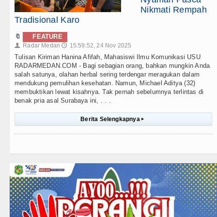
Nikmati Rempah
Tradisional Karo
🔖
FEATURE
Radar Medan
15:59:52, 24 Nov 2025
👤
🕔
Tulisan Kiriman Hanina Afifah, Mahasiswi Ilmu Komunikasi USU
RADARMEDAN.COM - Bagi sebagian orang, bahkan mungkin Anda
salah satunya, olahan herbal sering terdengar meragukan dalam
mendukung pemulihan kesehatan. Namun, Michael Aditya (32)
membuktikan lewat kisahnya. Tak pernah sebelumnya terlintas di
benak pria asal Surabaya ini, . . .
Berita Selengkapnya
▸