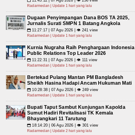
11:45:12 | 07 Agu 2026 | 👁 236 view
📅
Radarmedan | Update 1 hari yang lalu
Dugaan Penyimpangan Dana BOS TA 2025,
Jurnalis Surati SMPN 1 Batang Angkola
11:27:17 | 07 Agu 2026 | 👁 241 view
📅
Radarmedan | Update 1 hari yang lalu
Kurnia Nugraha Raih Penghargaan Indonesia
Public Relations Top Leader 2026
11:22:31 | 07 Agu 2026 | 👁 111 view
📅
Radarmedan | Update 1 hari yang lalu
Bertekad Pulang Mantan PM Bangladesh
Sheikh Hasina Hadapi Ancam Hukuman Mati
10:28:38 | 07 Agu 2026 | 👁 249 view
📅
Radarmedan | Update 1 hari yang lalu
Bupati Taput Sambut Kunjungan Kapolda
Sumut Hadiri Revitalisasi TK Kemala
Bhayangkari 11 Tarutung
18:14:20 | 06 Agu 2026 | 👁 301 view
📅
Radarmedan | Update 2 hari yang lalu