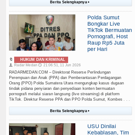
Berita Selengkapnya
▸
Polda Sumut
Bongkar Live
TikTok Bermuatan
Pornografi, Host
Raup Rp5 Juta
per Hari
🔖
HUKUM DAN KRIMINAL
Radar Medan
21:06:51, 11 Jun 2026
👤
🕔
RADARMEDAN.COM – Direktorat Reserse Perlindungan
Perempuan dan Anak (PPA) dan Pemberantasan Perdagangan
Orang (PPO) Polda Sumatera Utara mengungkap kasus dugaan
tindak pidana penyiaran dan penyediaan konten bermuatan
pornografi melalui siaran langsung (live streaming) di platform
TikTok. Direktur Reserse PPA dan PPO Polda Sumut, Kombes . . .
Berita Selengkapnya
▸
USU Dinilai
Kebablasan, Tim