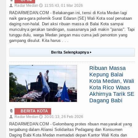
Radar Medan
11:55:43, 01 Mar 2026
👤
🕔
RADARMEDAN.COM - Belakangan ini, tensi di Kota Medan lagi
naik gara-gara polemik Surat Edaran (SE) Wali Kota soal penataan
daging non-halal. Dari aksi ribuan massa di Balai Kota sampai
munculnya gerakan tandingan, suasananya jadi makin "panas". Tapi
tunggu dulu, warga Medan jangan mau cuma jadi penonton yang
gampang disulut. Kita harus . . .
Berita Selengkapnya
▸
Ribuan Massa
Kepung Balai
Kota Medan, Wali
Kota Rico Waas
Akhirnya Tarik SE
Dagang Babi
🔖
BERITA KOTA
Radar Medan
20:01:13, 26 Feb 2026
👤
🕔
RADARMEDAN.COM - Gelombang protes ribuan masyarakat yang
tergabung dalam Aliansi Solidaritas Pedagang dan Konsumen
Daging Babi Kota Medan memadati depan Kantor Wali Kota dan