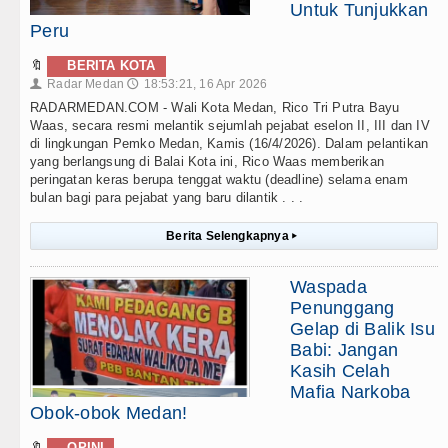
Untuk Tunjukkan
Peru
🔖
BERITA KOTA
Radar Medan
18:53:21, 16 Apr 2026
👤
🕔
RADARMEDAN.COM - Wali Kota Medan, Rico Tri Putra Bayu
Waas, secara resmi melantik sejumlah pejabat eselon II, III dan IV
di lingkungan Pemko Medan, Kamis (16/4/2026). Dalam pelantikan
yang berlangsung di Balai Kota ini, Rico Waas memberikan
peringatan keras berupa tenggat waktu (deadline) selama enam
bulan bagi para pejabat yang baru dilantik . . .
Berita Selengkapnya
▸
Waspada
Penunggang
Gelap di Balik Isu
Babi: Jangan
Kasih Celah
Mafia Narkoba
Obok-obok Medan!
🔖
OPINI