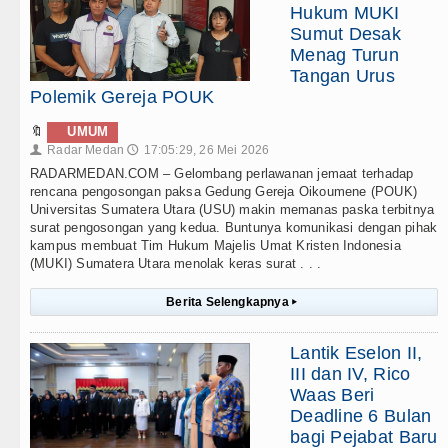
Hukum MUKI
Sumut Desak
Menag Turun
Tangan Urus
Polemik Gereja POUK
🔖
UMUM
Radar Medan
17:05:29, 26 Mei 2026
👤
🕔
RADARMEDAN.COM – Gelombang perlawanan jemaat terhadap
rencana pengosongan paksa Gedung Gereja Oikoumene (POUK)
Universitas Sumatera Utara (USU) makin memanas paska terbitnya
surat pengosongan yang kedua. Buntunya komunikasi dengan pihak
kampus membuat Tim Hukum Majelis Umat Kristen Indonesia
(MUKI) Sumatera Utara menolak keras surat . . .
Berita Selengkapnya
▸
Lantik Eselon II,
III dan IV, Rico
Waas Beri
Deadline 6 Bulan
bagi Pejabat Baru