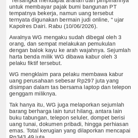
"Tersangka mendapat arahan dari pimpinannya
ayu Hutan illegal di Karo hingga Aktor Intelektual
untuk membayar pajak bumi bangunan PT
tempatnya bekerja, namun uang tersebut
 Narkoba dalam 300 Hari, Puluhan Kilogram Barbut D
ternyata digunakan bermain judi online, " ujar
Kapolres Dairi. Rabu (10/06/2026).
di Anfield Minggu 9 Agustus 2026 Pukul 20.30 WIB
Awalnya WG mengaku sudah dibegal oleh 3
sahabatan di Seoul Minggu 9 Agustus 2026 Pukul 18.00
orang, dan sempat melakukan pemukulan
dengan balok kayu ke arah wajahnya. Sejumlah
harta benda milik WG dibawa kabur oleh 3
pelaku fiktif tersebut.
WG mengklaim para pelaku membawa kabur
uang perusahaan sebesar Rp297 juta yang
disimpan dalam tas bersama laptop dan telepon
genggam miliknya.
Tak hanya itu, WG juga melaporkan sejumlah
barang berharga lain turut hilang, antara lain
buku tabungan, telepon seluler, dompet berisi
uang tunai, dokumen pribadi, hingga perhiasan
emas. Total kerugian yang dilaporkan mencapai
Rp343,49 juta.