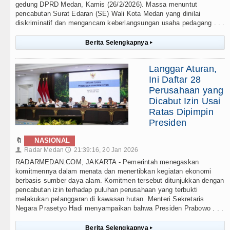
gedung DPRD Medan, Kamis (26/2/2026). Massa menuntut
pencabutan Surat Edaran (SE) Wali Kota Medan yang dinilai
diskriminatif dan mengancam keberlangsungan usaha pedagang . . .
Berita Selengkapnya
▸
Langgar Aturan,
Ini Daftar 28
Perusahaan yang
Dicabut Izin Usai
Ratas Dipimpin
Presiden
🔖
NASIONAL
Radar Medan
21:39:16, 20 Jan 2026
👤
🕔
RADARMEDAN.COM, JAKARTA - Pemerintah menegaskan
komitmennya dalam menata dan menertibkan kegiatan ekonomi
berbasis sumber daya alam. Komitmen tersebut ditunjukkan dengan
pencabutan izin terhadap puluhan perusahaan yang terbukti
melakukan pelanggaran di kawasan hutan. Menteri Sekretaris
Negara Prasetyo Hadi menyampaikan bahwa Presiden Prabowo . . .
Berita Selengkapnya
▸