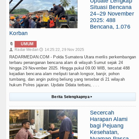
Update Lengkap
Situasi Bencana
24–29 November
2025: 488
Bencana, 1.076
Korban
🔖
UMUM
Radar Medan
14:25:22, 29 Nov 2025
👤
🕔
RADARMEDAN.COM - Polda Sumatera Utara merilis perkembangan
terbaru penanganan bencana alam di wilayah Sumut sejak 24
hingga 29 November 2025. Hingga pukul 09.00 WIB, tercatat 488
kejadian bencana alam meliputi tanah longsor, banjir, pohon
tumbang, dan angin puting beliung yang tersebar di 21 wilayah
hukum Polres jajaran. Update Ddata terbaru, . . .
Berita Selengkapnya
▸
Secercah
Harapan Alami
bagi Pejuang
Kesehatan,
Nyaman Pasca