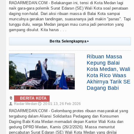
RADARMEDAN.COM - Belakangan ini, tensi di Kota Medan lagi
naik gara-gara polemik Surat Edaran (SE) Wali Kota soal penataan
daging non-halal. Dari aksi ribuan massa di Balai Kota sampai
munculnya gerakan tandingan, suasananya jadi makin "panas". Tapi
tunggu dulu, warga Medan jangan mau cuma jadi penonton yang
gampang disulut. Kita harus . . .
Berita Selengkapnya
▸
Ribuan Massa
Kepung Balai
Kota Medan, Wali
Kota Rico Waas
Akhirnya Tarik SE
Dagang Babi
🔖
BERITA KOTA
Radar Medan
20:01:13, 26 Feb 2026
👤
🕔
RADARMEDAN.COM - Gelombang protes ribuan masyarakat yang
tergabung dalam Aliansi Solidaritas Pedagang dan Konsumen
Daging Babi Kota Medan memadati depan Kantor Wali Kota dan
gedung DPRD Medan, Kamis (26/2/2026). Massa menuntut
pencabutan Surat Edaran (SE) Wali Kota Medan yang dinilai