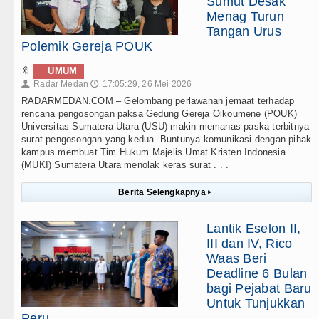
Sumut Desak
Menag Turun
Tangan Urus
Polemik Gereja POUK
🔖
UMUM
Radar Medan
17:05:29, 26 Mei 2026
👤
🕔
RADARMEDAN.COM – Gelombang perlawanan jemaat terhadap
rencana pengosongan paksa Gedung Gereja Oikoumene (POUK)
Universitas Sumatera Utara (USU) makin memanas paska terbitnya
surat pengosongan yang kedua. Buntunya komunikasi dengan pihak
kampus membuat Tim Hukum Majelis Umat Kristen Indonesia
(MUKI) Sumatera Utara menolak keras surat . . .
Berita Selengkapnya
▸
Lantik Eselon II,
III dan IV, Rico
Waas Beri
Deadline 6 Bulan
bagi Pejabat Baru
Untuk Tunjukkan
Peru