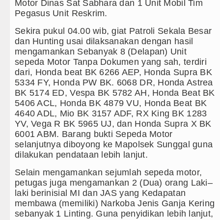
Motor Dinas Sat Sabhara dan 1 Unit Mobil Tim
Arsenal Dibungkam Real Betis pa
Pegasus Unit Reskrim.
Sekira pukul 04.00 wib, giat Patroli Sekala Besar
Chelsea Tumbang Ditekuk Juvent
dan Hunting usai dilaksanakan dengan hasil
mengamankan Sebanyak 8 (Delapan) Unit
Bupati Taput Sambut Kunjungan K
sepeda Motor Tanpa Dokumen yang sah, terdiri
dari, Honda beat BK 6266 AEP, Honda Supra BK
PD AIJ Sumut Kembali Amankan A
5334 FY, Honda PW BK. 6068 DR, Honda Astrea
BK 5174 ED, Vespa BK 5782 AH, Honda Beat BK
Bupati Toba Lantik 39 Pejabat, T
5406 ACL, Honda BK 4879 VU, Honda Beat BK
4640 ADL, Mio BK 3157 ADF, RX King BK 1283
YV, Vega R BK 5965 UJ, dan Honda Supra X BK
6001 ABM. Barang bukti Sepeda Motor
selanjutnya diboyong ke Mapolsek Sunggal guna
dilakukan pendataan lebih lanjut.
Selain mengamankan sejumlah sepeda motor,
petugas juga mengamankan 2 (Dua) orang Laki–
laki berinisial MI dan JAS yang Kedapatan
membawa (memiliki) Narkoba Jenis Ganja Kering
sebanyak 1 Linting. Guna penyidikan lebih lanjut,