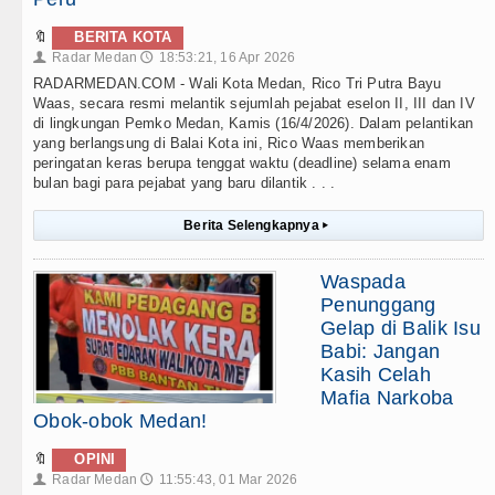
🔖
BERITA KOTA
Radar Medan
18:53:21, 16 Apr 2026
👤
🕔
RADARMEDAN.COM - Wali Kota Medan, Rico Tri Putra Bayu
Waas, secara resmi melantik sejumlah pejabat eselon II, III dan IV
di lingkungan Pemko Medan, Kamis (16/4/2026). Dalam pelantikan
yang berlangsung di Balai Kota ini, Rico Waas memberikan
peringatan keras berupa tenggat waktu (deadline) selama enam
bulan bagi para pejabat yang baru dilantik . . .
Berita Selengkapnya
▸
Waspada
Penunggang
Gelap di Balik Isu
Babi: Jangan
Kasih Celah
Mafia Narkoba
Obok-obok Medan!
🔖
OPINI
Radar Medan
11:55:43, 01 Mar 2026
👤
🕔