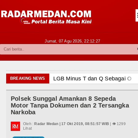
Siantar-Simalungun
Kabupaten Karo
Pakpak Bharat
Jumat, 07 Agu 2026,
22:12:28
Kabupaten Simalungun
Metropolitan
TNI POLRI
LGB Minus T dan Q Sebagai Orien
BREAKING NEWS
Hukum dan Kriminal
Danrem 011 Lilawangsa Brigjen 
Aceh
Polsek Sunggal Amankan 8 Sepeda
Politik
Motor Tanpa Dokumen dan 2 Tersangka
Era Baru Pengobatan Pasien Kank
Narkoba
Hiburan
Rico Waas Nonaktifkan Lurah A
Oleh :
Radar Medan | 17 Okt 2019, 08:51:57 WIB
| 👁 1299
Olahraga
Lihat
Sebut LSL Pengidap HIV/AIDS di