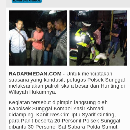
Teknologi
HUKUM DAN KRIMINAL
Arsenal Dibungkam Real Betis pa
Internasional
Chelsea Tumbang Ditekuk Juvent
Wisata
Bupati Taput Sambut Kunjungan K
TIPS dan TRIK
PD AIJ Sumut Kembali Amankan A
+ Lainnya
Bupati Toba Lantik 39 Pejabat, T
Video
LGB Minus T dan Q Sebagai Orien
RADARMEDAN.COM
- Untuk menciptakan
Kesehatan
suasana yang kondusif, petugas Polsek Sunggal
Danrem 011 Lilawangsa Brigjen 
melaksanakan patroli skala besar dan Hunting di
Kuliner
Aceh
Wilayah Hukumnya.
Siraman Rohani
Era Baru Pengobatan Pasien Kank
Kegiatan tersebut dipimpin langsung oleh
Kapolsek Sunggal Kompol Yasir Ahmadi
Rico Waas Nonaktifkan Lurah A
didampingi Kanit Reskrim Iptu Syarif Ginting,
para Panit beserta 20 Personil Polsek Sunggal
Sebut LSL Pengidap HIV/AIDS di
dibantu 30 Personel Sat Sabara Polda Sumut,