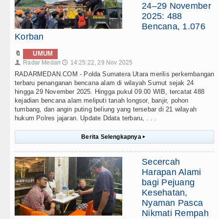
24–29 November
2025: 488
Bencana, 1.076
Korban
🔖
UMUM
Radar Medan
14:25:22, 29 Nov 2025
👤
🕔
RADARMEDAN.COM - Polda Sumatera Utara merilis perkembangan
terbaru penanganan bencana alam di wilayah Sumut sejak 24
hingga 29 November 2025. Hingga pukul 09.00 WIB, tercatat 488
kejadian bencana alam meliputi tanah longsor, banjir, pohon
tumbang, dan angin puting beliung yang tersebar di 21 wilayah
hukum Polres jajaran. Update Ddata terbaru, . . .
Berita Selengkapnya
▸
Secercah
Harapan Alami
bagi Pejuang
Kesehatan,
Nyaman Pasca
Nikmati Rempah