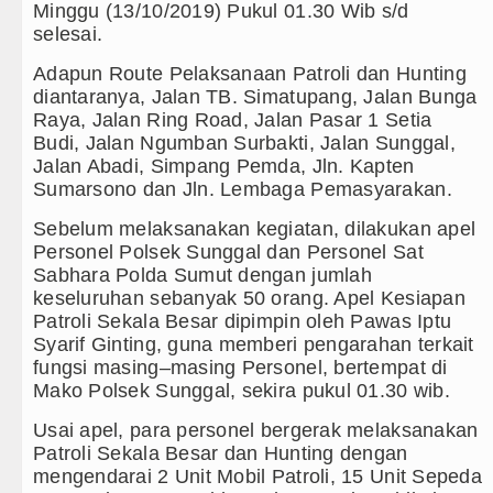
Minggu (13/10/2019) Pukul 01.30 Wib s/d
Arsenal Dibungkam Real Betis pa
selesai.
Adapun Route Pelaksanaan Patroli dan Hunting
Chelsea Tumbang Ditekuk Juvent
diantaranya, Jalan TB. Simatupang, Jalan Bunga
Raya, Jalan Ring Road, Jalan Pasar 1 Setia
Bupati Taput Sambut Kunjungan K
Budi, Jalan Ngumban Surbakti, Jalan Sunggal,
Jalan Abadi, Simpang Pemda, Jln. Kapten
PD AIJ Sumut Kembali Amankan A
Sumarsono dan Jln. Lembaga Pemasyarakan.
Bupati Toba Lantik 39 Pejabat, T
Sebelum melaksanakan kegiatan, dilakukan apel
Personel Polsek Sunggal dan Personel Sat
LGB Minus T dan Q Sebagai Orien
Sabhara Polda Sumut dengan jumlah
keseluruhan sebanyak 50 orang. Apel Kesiapan
Danrem 011 Lilawangsa Brigjen 
Patroli Sekala Besar dipimpin oleh Pawas Iptu
Aceh
Syarif Ginting, guna memberi pengarahan terkait
fungsi masing–masing Personel, bertempat di
Era Baru Pengobatan Pasien Kank
Mako Polsek Sunggal, sekira pukul 01.30 wib.
Rico Waas Nonaktifkan Lurah A
Usai apel, para personel bergerak melaksanakan
Patroli Sekala Besar dan Hunting dengan
Sebut LSL Pengidap HIV/AIDS di
mengendarai 2 Unit Mobil Patroli, 15 Unit Sepeda