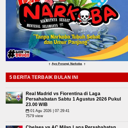
Ayo Perangi Narkoba
⇑
⇑
5 BERITA TERBAIK BULAN INI
Real Madrid vs Fiorentina di Laga
Persahabatan Sabtu 1 Agustus 2026 Pukul
23.00 WIB
01 Agu 2026 | 07:29:41
📅
7579 view
Chelsea vs AC Milan Laga Persahabatan