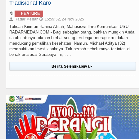
Tradisional Karo
🔖
FEATURE
Radar Medan
15:59:52, 24 Nov 2025
👤
🕔
Tulisan Kiriman Hanina Afifah, Mahasiswi Ilmu Komunikasi USU
RADARMEDAN.COM - Bagi sebagian orang, bahkan mungkin Anda
salah satunya, olahan herbal sering terdengar meragukan dalam
mendukung pemulihan kesehatan. Namun, Michael Aditya (32)
membuktikan lewat kisahnya. Tak pernah sebelumnya terlintas di
benak pria asal Surabaya ini, . . .
Berita Selengkapnya
▸