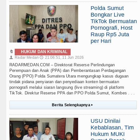
Polda Sumut
Bongkar Live
TikTok Bermuatan
Pornografi, Host
Raup Rp5 Juta
per Hari
🔖
HUKUM DAN KRIMINAL
Radar Medan
21:06:51, 11 Jun 2026
👤
🕔
RADARMEDAN.COM – Direktorat Reserse Perlindungan
Perempuan dan Anak (PPA) dan Pemberantasan Perdagangan
Orang (PPO) Polda Sumatera Utara mengungkap kasus dugaan
tindak pidana penyiaran dan penyediaan konten bermuatan
pornografi melalui siaran langsung (live streaming) di platform
TikTok. Direktur Reserse PPA dan PPO Polda Sumut, Kombes . . .
Berita Selengkapnya
▸
USU Dinilai
Kebablasan, Tim
Hukum MUKI