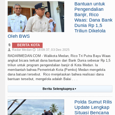
Bantuan untuk
Pengendalian
Banjir, Rico
Waas: Dana Bank
Dunia Rp 1,5
Triliun Dikelola
Oleh BWS
🔖
BERITA KOTA
Radar Medan
18:09:37, 03 Des 2025
👤
🕔
RADARMEDAN.COM - Walikota Medan, Rico Tri Putra Bayu Waas
angkat bicara terkait dana bantuan dari Bank Dunia sebesar Rp 1,5
triliun untuk program pengendalian banjir di Kota Medan. Ia
membantah bahwa Pemerintah Kota (Pemko) Medan mengelola
dana batuan tersebut. Rico menjelaskan bahwa realisasi dana
bantuan tersebut, mengelola adalah Balai . . .
Berita Selengkapnya
▸
Polda Sumut Rilis
Update Lengkap
Situasi Bencana