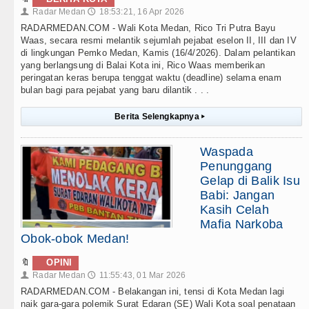
Radar Medan
18:53:21, 16 Apr 2026
👤
🕔
RADARMEDAN.COM - Wali Kota Medan, Rico Tri Putra Bayu
Waas, secara resmi melantik sejumlah pejabat eselon II, III dan IV
di lingkungan Pemko Medan, Kamis (16/4/2026). Dalam pelantikan
yang berlangsung di Balai Kota ini, Rico Waas memberikan
peringatan keras berupa tenggat waktu (deadline) selama enam
bulan bagi para pejabat yang baru dilantik . . .
Berita Selengkapnya
▸
Waspada
Penunggang
Gelap di Balik Isu
Babi: Jangan
Kasih Celah
Mafia Narkoba
Obok-obok Medan!
🔖
OPINI
Radar Medan
11:55:43, 01 Mar 2026
👤
🕔
RADARMEDAN.COM - Belakangan ini, tensi di Kota Medan lagi
naik gara-gara polemik Surat Edaran (SE) Wali Kota soal penataan