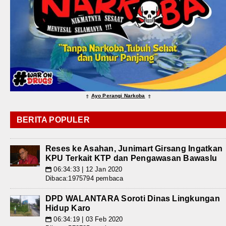
Ayo Perangi Narkoba
⇑
⇑
BERITA POPULER
Reses ke Asahan, Junimart Girsang Ingatkan
KPU Terkait KTP dan Pengawasan Bawaslu
06:34:33 | 12 Jan 2020
📅
Dibaca:1975794 pembaca
DPD WALANTARA Soroti Dinas Lingkungan
Hidup Karo
06:34:19 | 03 Feb 2020
📅