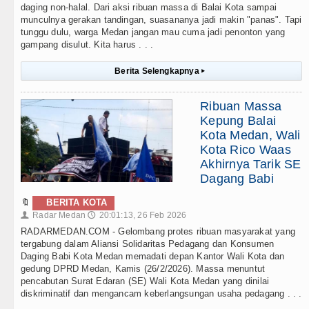
daging non-halal. Dari aksi ribuan massa di Balai Kota sampai
munculnya gerakan tandingan, suasananya jadi makin "panas". Tapi
tunggu dulu, warga Medan jangan mau cuma jadi penonton yang
gampang disulut. Kita harus . . .
Berita Selengkapnya
▸
Ribuan Massa
Kepung Balai
Kota Medan, Wali
Kota Rico Waas
Akhirnya Tarik SE
Dagang Babi
🔖
BERITA KOTA
Radar Medan
20:01:13, 26 Feb 2026
👤
🕔
RADARMEDAN.COM - Gelombang protes ribuan masyarakat yang
tergabung dalam Aliansi Solidaritas Pedagang dan Konsumen
Daging Babi Kota Medan memadati depan Kantor Wali Kota dan
gedung DPRD Medan, Kamis (26/2/2026). Massa menuntut
pencabutan Surat Edaran (SE) Wali Kota Medan yang dinilai
diskriminatif dan mengancam keberlangsungan usaha pedagang . . .