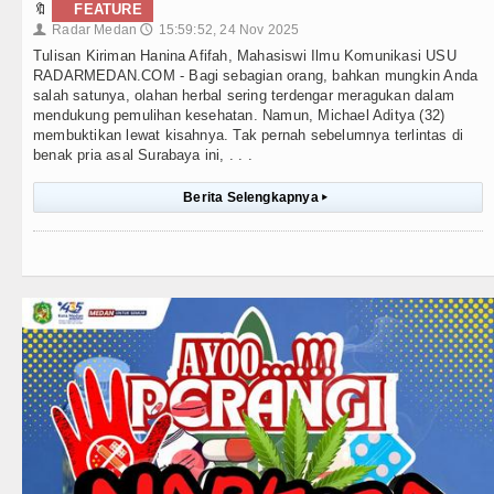
🔖
FEATURE
Radar Medan
15:59:52, 24 Nov 2025
👤
🕔
Tulisan Kiriman Hanina Afifah, Mahasiswi Ilmu Komunikasi USU
RADARMEDAN.COM - Bagi sebagian orang, bahkan mungkin Anda
salah satunya, olahan herbal sering terdengar meragukan dalam
mendukung pemulihan kesehatan. Namun, Michael Aditya (32)
membuktikan lewat kisahnya. Tak pernah sebelumnya terlintas di
benak pria asal Surabaya ini, . . .
Berita Selengkapnya
▸