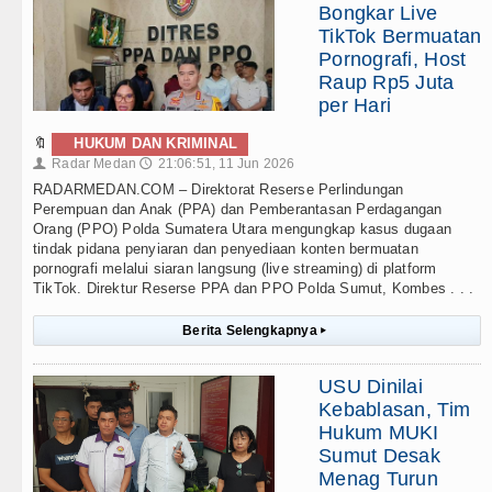
Bongkar Live
TikTok Bermuatan
Pornografi, Host
Raup Rp5 Juta
per Hari
🔖
HUKUM DAN KRIMINAL
Radar Medan
21:06:51, 11 Jun 2026
👤
🕔
RADARMEDAN.COM – Direktorat Reserse Perlindungan
Perempuan dan Anak (PPA) dan Pemberantasan Perdagangan
Orang (PPO) Polda Sumatera Utara mengungkap kasus dugaan
tindak pidana penyiaran dan penyediaan konten bermuatan
pornografi melalui siaran langsung (live streaming) di platform
TikTok. Direktur Reserse PPA dan PPO Polda Sumut, Kombes . . .
Berita Selengkapnya
▸
USU Dinilai
Kebablasan, Tim
Hukum MUKI
Sumut Desak
Menag Turun