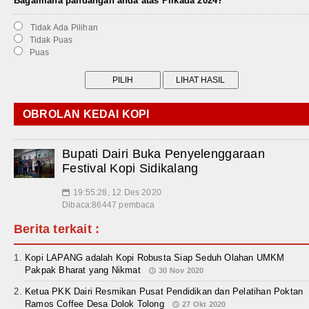
Bagaimana pandangan anda atas Pilkada 2024?
Tidak Ada Pilihan
Tidak Puas
Puas
OBROLAN KEDAI KOPI
Bupati Dairi Buka Penyelenggaraan
Festival Kopi Sidikalang
19:55:28, 12 Des 2020
📅
Dibaca:86447 pembaca
Berita terkait :
Kopi LAPANG adalah Kopi Robusta Siap Seduh Olahan UMKM
Pakpak Bharat yang Nikmat
30 Nov 2020
Ketua PKK Dairi Resmikan Pusat Pendidikan dan Pelatihan Poktan
Ramos Coffee Desa Dolok Tolong
27 Okt 2020