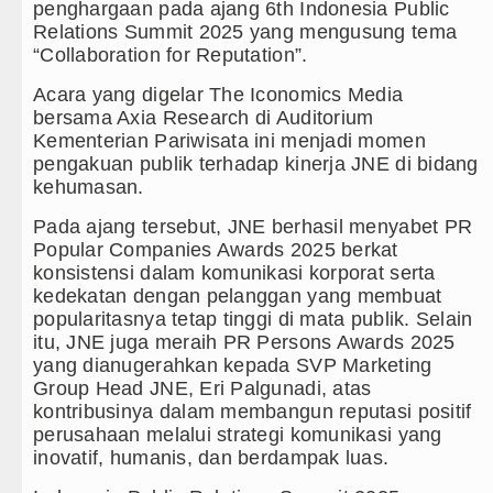
penghargaan pada ajang 6th Indonesia Public
Relations Summit 2025 yang mengusung tema
Sebut LSL Pengidap HIV/AIDS di Jawa Bar
“Collaboration for Reputation”.
Arsenal Dibungkam Real Betis pada Laga Pe
Acara yang digelar The Iconomics Media
bersama Axia Research di Auditorium
Chelsea Tumbang Ditekuk Juventus pada L
Kementerian Pariwisata ini menjadi momen
pengakuan publik terhadap kinerja JNE di bidang
Bupati Taput Sambut Kunjungan Kapolda Sum
kehumasan.
PD AIJ Sumut Kembali Amankan Aset Pempro
Pada ajang tersebut, JNE berhasil menyabet PR
Popular Companies Awards 2025 berkat
Bupati Toba Lantik 39 Pejabat, Tekankan Int
konsistensi dalam komunikasi korporat serta
kedekatan dengan pelanggan yang membuat
LGB Minus T dan Q Sebagai Orientasi Seksu
popularitasnya tetap tinggi di mata publik. Selain
itu, JNE juga meraih PR Persons Awards 2025
Danrem 011 Lilawangsa Brigjen TNI Ali Im
yang dianugerahkan kepada SVP Marketing
Aceh
Group Head JNE, Eri Palgunadi, atas
kontribusinya dalam membangun reputasi positif
Era Baru Pengobatan Pasien Kanker Paru d
perusahaan melalui strategi komunikasi yang
inovatif, humanis, dan berdampak luas.
Rico Waas Nonaktifkan Lurah AUR, Tegask