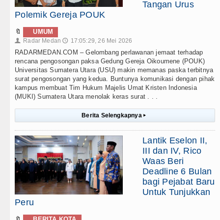
Tangan Urus
Polemik Gereja POUK
🔖
UMUM
Radar Medan
17:05:29, 26 Mei 2026
👤
🕔
RADARMEDAN.COM – Gelombang perlawanan jemaat terhadap
rencana pengosongan paksa Gedung Gereja Oikoumene (POUK)
Universitas Sumatera Utara (USU) makin memanas paska terbitnya
surat pengosongan yang kedua. Buntunya komunikasi dengan pihak
kampus membuat Tim Hukum Majelis Umat Kristen Indonesia
(MUKI) Sumatera Utara menolak keras surat . . .
Berita Selengkapnya
▸
Lantik Eselon II,
III dan IV, Rico
Waas Beri
Deadline 6 Bulan
bagi Pejabat Baru
Untuk Tunjukkan
Peru
🔖
BERITA KOTA