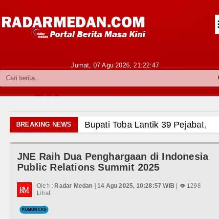
Siantar-Simalungun
Kabupaten Karo
Pakpak Bharat
Jumat, 07 Agu 2026,
21:22:48
Kabupaten Simalungun
Metropolitan
TNI POLRI
Bupati Toba Lantik 39 Pejabat, Tekankan Int
BREAKING NEWS
Hukum dan Kriminal
LGB Minus T dan Q Sebagai Orientasi Seksu
JNE Raih Dua Penghargaan di Indonesia
Politik
Danrem 011 Lilawangsa Brigjen TNI Ali Im
Public Relations Summit 2025
Aceh
Hiburan
Oleh :
Radar Medan | 14 Agu 2025, 10:28:57 WIB
| 👁 1298
Lihat
Era Baru Pengobatan Pasien Kanker Paru d
Olahraga
KOMUNITAS
Rico Waas Nonaktifkan Lurah AUR, Tegask