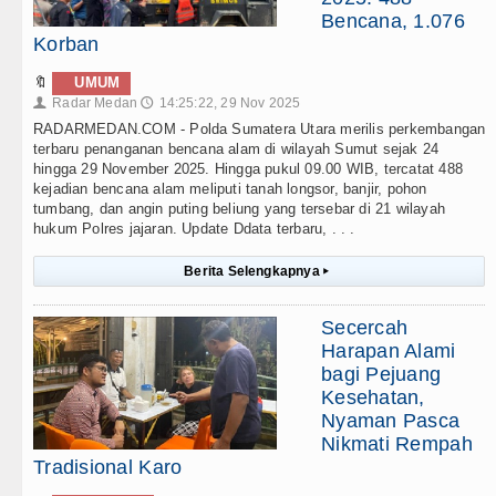
Bencana, 1.076
Korban
🔖
UMUM
Radar Medan
14:25:22, 29 Nov 2025
👤
🕔
RADARMEDAN.COM - Polda Sumatera Utara merilis perkembangan
terbaru penanganan bencana alam di wilayah Sumut sejak 24
hingga 29 November 2025. Hingga pukul 09.00 WIB, tercatat 488
kejadian bencana alam meliputi tanah longsor, banjir, pohon
tumbang, dan angin puting beliung yang tersebar di 21 wilayah
hukum Polres jajaran. Update Ddata terbaru, . . .
Berita Selengkapnya
▸
Secercah
Harapan Alami
bagi Pejuang
Kesehatan,
Nyaman Pasca
Nikmati Rempah
Tradisional Karo