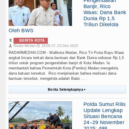
Pengendalian
Banjir, Rico
Waas: Dana Bank
Dunia Rp 1,5
Triliun Dikelola
Oleh BWS
🔖
BERITA KOTA
Radar Medan
18:09:37, 03 Des 2025
👤
🕔
RADARMEDAN.COM - Walikota Medan, Rico Tri Putra Bayu Waas
angkat bicara terkait dana bantuan dari Bank Dunia sebesar Rp 1,5
triliun untuk program pengendalian banjir di Kota Medan. Ia
membantah bahwa Pemerintah Kota (Pemko) Medan mengelola
dana batuan tersebut. Rico menjelaskan bahwa realisasi dana
bantuan tersebut, mengelola adalah Balai . . .
Berita Selengkapnya
▸
Polda Sumut Rilis
Update Lengkap
Situasi Bencana
24–29 November
2025: 488