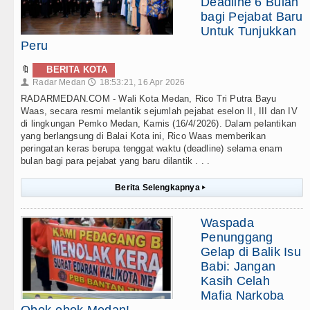
Deadline 6 Bulan
bagi Pejabat Baru
Untuk Tunjukkan
Peru
🔖
BERITA KOTA
Radar Medan
18:53:21, 16 Apr 2026
👤
🕔
RADARMEDAN.COM - Wali Kota Medan, Rico Tri Putra Bayu
Waas, secara resmi melantik sejumlah pejabat eselon II, III dan IV
di lingkungan Pemko Medan, Kamis (16/4/2026). Dalam pelantikan
yang berlangsung di Balai Kota ini, Rico Waas memberikan
peringatan keras berupa tenggat waktu (deadline) selama enam
bulan bagi para pejabat yang baru dilantik . . .
Berita Selengkapnya
▸
Waspada
Penunggang
Gelap di Balik Isu
Babi: Jangan
Kasih Celah
Mafia Narkoba