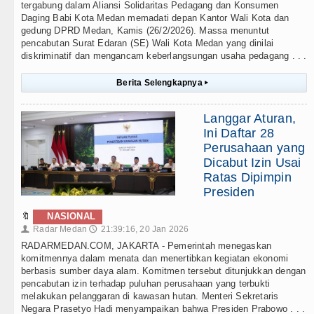
tergabung dalam Aliansi Solidaritas Pedagang dan Konsumen
Daging Babi Kota Medan memadati depan Kantor Wali Kota dan
gedung DPRD Medan, Kamis (26/2/2026). Massa menuntut
pencabutan Surat Edaran (SE) Wali Kota Medan yang dinilai
diskriminatif dan mengancam keberlangsungan usaha pedagang . . .
Berita Selengkapnya
▸
Langgar Aturan,
Ini Daftar 28
Perusahaan yang
Dicabut Izin Usai
Ratas Dipimpin
Presiden
🔖
NASIONAL
Radar Medan
21:39:16, 20 Jan 2026
👤
🕔
RADARMEDAN.COM, JAKARTA - Pemerintah menegaskan
komitmennya dalam menata dan menertibkan kegiatan ekonomi
berbasis sumber daya alam. Komitmen tersebut ditunjukkan dengan
pencabutan izin terhadap puluhan perusahaan yang terbukti
melakukan pelanggaran di kawasan hutan. Menteri Sekretaris
Negara Prasetyo Hadi menyampaikan bahwa Presiden Prabowo . . .