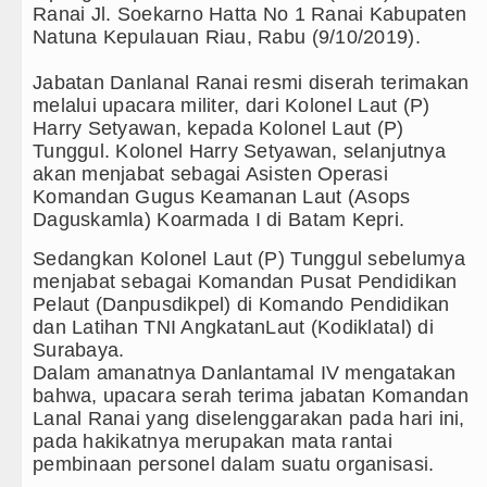
Ranai Jl. Soekarno Hatta No 1 Ranai Kabupaten
Sebut LSL Pengidap HIV/AIDS di Jawa
Natuna Kepulauan Riau, Rabu (9/10/2019).
Arsenal Dibungkam Real Betis pada La
Jabatan Danlanal Ranai resmi diserah terimakan
melalui upacara militer, dari Kolonel Laut (P)
Chelsea Tumbang Ditekuk Juventus p
Harry Setyawan, kepada Kolonel Laut (P)
Tunggul. Kolonel Harry Setyawan, selanjutnya
Bupati Taput Sambut Kunjungan Kapold
akan menjabat sebagai Asisten Operasi
Komandan Gugus Keamanan Laut (Asops
PD AIJ Sumut Kembali Amankan Aset P
Daguskamla) Koarmada I di Batam Kepri.
Sedangkan Kolonel Laut (P) Tunggul sebelumya
Bupati Toba Lantik 39 Pejabat, Tekanka
menjabat sebagai Komandan Pusat Pendidikan
Pelaut (Danpusdikpel) di Komando Pendidikan
LGB Minus T dan Q Sebagai Orientasi 
dan Latihan TNI AngkatanLaut (Kodiklatal) di
Surabaya.
Danrem 011 Lilawangsa Brigjen TNI A
Dalam amanatnya Danlantamal IV mengatakan
Aceh
bahwa, upacara serah terima jabatan Komandan
Lanal Ranai yang diselenggarakan pada hari ini,
Era Baru Pengobatan Pasien Kanker Pa
pada hakikatnya merupakan mata rantai
pembinaan personel dalam suatu organisasi.
Rico Waas Nonaktifkan Lurah AUR, T