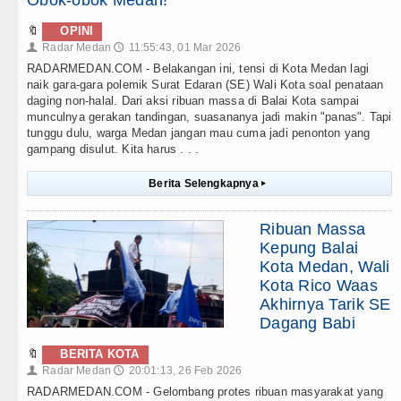
Obok-obok Medan!
🔖
OPINI
Radar Medan
11:55:43, 01 Mar 2026
👤
🕔
RADARMEDAN.COM - Belakangan ini, tensi di Kota Medan lagi
naik gara-gara polemik Surat Edaran (SE) Wali Kota soal penataan
daging non-halal. Dari aksi ribuan massa di Balai Kota sampai
munculnya gerakan tandingan, suasananya jadi makin "panas". Tapi
tunggu dulu, warga Medan jangan mau cuma jadi penonton yang
gampang disulut. Kita harus . . .
Berita Selengkapnya
▸
Ribuan Massa
Kepung Balai
Kota Medan, Wali
Kota Rico Waas
Akhirnya Tarik SE
Dagang Babi
🔖
BERITA KOTA
Radar Medan
20:01:13, 26 Feb 2026
👤
🕔
RADARMEDAN.COM - Gelombang protes ribuan masyarakat yang