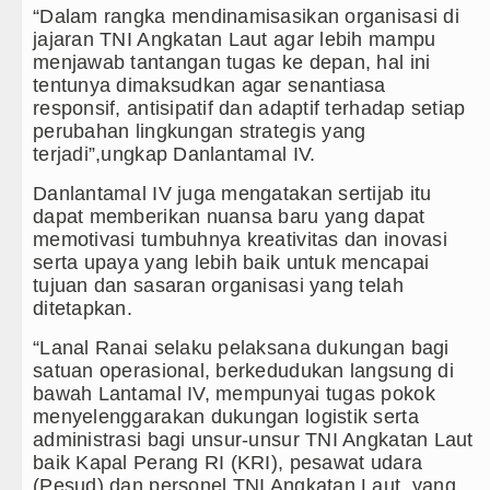
“Dalam rangka mendinamisasikan organisasi di
Sebut LSL Pengidap HIV/AIDS di Jawa
jajaran TNI Angkatan Laut agar lebih mampu
menjawab tantangan tugas ke depan, hal ini
Arsenal Dibungkam Real Betis pada La
tentunya dimaksudkan agar senantiasa
responsif, antisipatif dan adaptif terhadap setiap
Chelsea Tumbang Ditekuk Juventus p
perubahan lingkungan strategis yang
terjadi”,ungkap Danlantamal IV.
Bupati Taput Sambut Kunjungan Kapold
Danlantamal IV juga mengatakan sertijab itu
PD AIJ Sumut Kembali Amankan Aset P
dapat memberikan nuansa baru yang dapat
memotivasi tumbuhnya kreativitas dan inovasi
serta upaya yang lebih baik untuk mencapai
tujuan dan sasaran organisasi yang telah
ditetapkan.
“Lanal Ranai selaku pelaksana dukungan bagi
satuan operasional, berkedudukan langsung di
bawah Lantamal IV, mempunyai tugas pokok
menyelenggarakan dukungan logistik serta
administrasi bagi unsur-unsur TNI Angkatan Laut
baik Kapal Perang RI (KRI), pesawat udara
(Pesud) dan personel TNI Angkatan Laut, yang