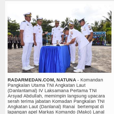
Teknologi
Sebut LSL Pengidap HIV/AIDS di Jawa
Internasional
Arsenal Dibungkam Real Betis pada La
Wisata
Chelsea Tumbang Ditekuk Juventus p
TIPS dan TRIK
Bupati Taput Sambut Kunjungan Kapold
+ Lainnya
PD AIJ Sumut Kembali Amankan Aset P
Video
Bupati Toba Lantik 39 Pejabat, Tekanka
Kesehatan
LGB Minus T dan Q Sebagai Orientasi 
Kuliner
RADARMEDAN.COM, NATUNA
- Komandan
Danrem 011 Lilawangsa Brigjen TNI A
Pangkalan Utama TNI Angkatan Laut
Siraman Rohani
Aceh
(Danlantamal) IV Laksamana Pertama TNI
Arsyad Abdullah, memimpin langsung upacara
Era Baru Pengobatan Pasien Kanker Pa
serah terima jabatan Komadan Pangkalan TNI
Angkatan Laut (Danlanal) Ranai bertempat di
Rico Waas Nonaktifkan Lurah AUR, T
lapangan apel Markas Komando (Mako) Lanal