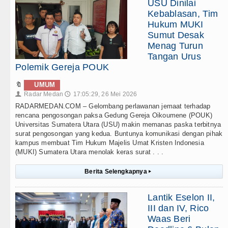
USU Dinilai
Kebablasan, Tim
Hukum MUKI
Sumut Desak
Menag Turun
Tangan Urus
Polemik Gereja POUK
🔖
UMUM
Radar Medan
17:05:29, 26 Mei 2026
👤
🕔
RADARMEDAN.COM – Gelombang perlawanan jemaat terhadap
rencana pengosongan paksa Gedung Gereja Oikoumene (POUK)
Universitas Sumatera Utara (USU) makin memanas paska terbitnya
surat pengosongan yang kedua. Buntunya komunikasi dengan pihak
kampus membuat Tim Hukum Majelis Umat Kristen Indonesia
(MUKI) Sumatera Utara menolak keras surat . . .
Berita Selengkapnya
▸
Lantik Eselon II,
III dan IV, Rico
Waas Beri