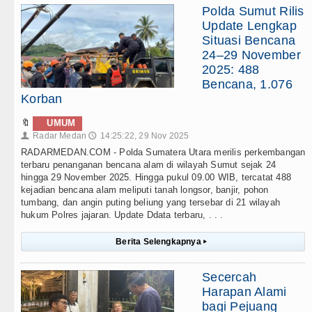
Polda Sumut Rilis
Update Lengkap
Situasi Bencana
24–29 November
2025: 488
Bencana, 1.076
Korban
🔖
UMUM
Radar Medan
14:25:22, 29 Nov 2025
👤
🕔
RADARMEDAN.COM - Polda Sumatera Utara merilis perkembangan
terbaru penanganan bencana alam di wilayah Sumut sejak 24
hingga 29 November 2025. Hingga pukul 09.00 WIB, tercatat 488
kejadian bencana alam meliputi tanah longsor, banjir, pohon
tumbang, dan angin puting beliung yang tersebar di 21 wilayah
hukum Polres jajaran. Update Ddata terbaru, . . .
Berita Selengkapnya
▸
Secercah
Harapan Alami
bagi Pejuang