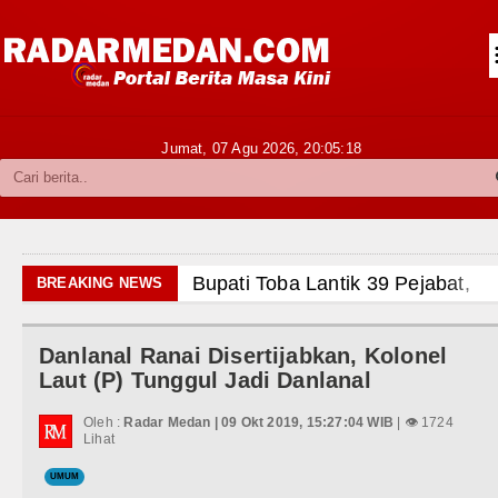
Siantar-Simalungun
Kabupaten Karo
Pakpak Bharat
Jumat, 07 Agu 2026,
20:05:19
Kabupaten Simalungun
Metropolitan
TNI POLRI
Bupati Toba Lantik 39 Pejabat, Tekanka
BREAKING NEWS
Hukum dan Kriminal
LGB Minus T dan Q Sebagai Orientasi 
Danlanal Ranai Disertijabkan, Kolonel
Politik
Danrem 011 Lilawangsa Brigjen TNI A
Laut (P) Tunggul Jadi Danlanal
Aceh
Hiburan
Oleh :
Radar Medan | 09 Okt 2019, 15:27:04 WIB
| 👁 1724
Lihat
Era Baru Pengobatan Pasien Kanker Pa
Olahraga
UMUM
Rico Waas Nonaktifkan Lurah AUR, T