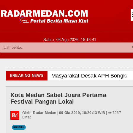
Siantar-Simalungun
Kabupaten Karo
Pakpak Bharat
Sabtu, 08 Agu 2026,
18:18:43
Kabupaten Simalungun
Metropolitan
TNI POLRI
Masyarakat Desak APH Bongkar Penada
BREAKING NEWS
Hukum dan Kriminal
Dewan Usul BUMD Sumut Kelola Rumpu
Kota Medan Sabet Juara Pertama
Politik
Dugaan Penyimpangan Dana BOS TA 2
Festival Pangan Lokal
Hiburan
Risiko Tertular HIV/AIDS Melalui H
Oleh :
Radar Medan | 09 Okt 2019, 18:20:13 WIB
| 👁 7267
Lihat
Olahraga
Bertekad Pulang Mantan PM Bangla
KULINER