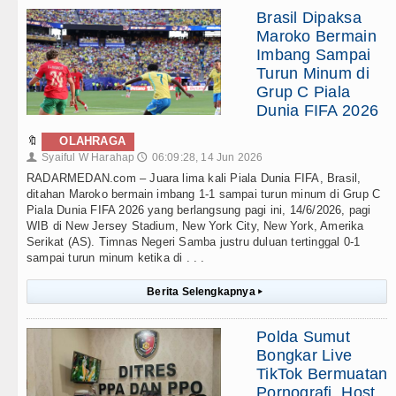
Brasil Dipaksa
Maroko Bermain
Imbang Sampai
Turun Minum di
Grup C Piala
Dunia FIFA 2026
🔖
OLAHRAGA
Syaiful W Harahap
06:09:28, 14 Jun 2026
👤
🕔
RADARMEDAN.com – Juara lima kali Piala Dunia FIFA, Brasil,
ditahan Maroko bermain imbang 1-1 sampai turun minum di Grup C
Piala Dunia FIFA 2026 yang berlangsung pagi ini, 14/6/2026, pagi
WIB di New Jersey Stadium, New York City, New York, Amerika
Serikat (AS). Timnas Negeri Samba justru duluan tertinggal 0-1
sampai turun minum ketika di . . .
Berita Selengkapnya
▸
Polda Sumut
Bongkar Live
TikTok Bermuatan
Pornografi, Host