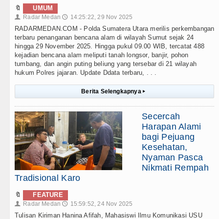
🔖
UMUM
Radar Medan
14:25:22, 29 Nov 2025
👤
🕔
RADARMEDAN.COM - Polda Sumatera Utara merilis perkembangan
terbaru penanganan bencana alam di wilayah Sumut sejak 24
hingga 29 November 2025. Hingga pukul 09.00 WIB, tercatat 488
kejadian bencana alam meliputi tanah longsor, banjir, pohon
tumbang, dan angin puting beliung yang tersebar di 21 wilayah
hukum Polres jajaran. Update Ddata terbaru, . . .
Berita Selengkapnya
▸
Secercah
Harapan Alami
bagi Pejuang
Kesehatan,
Nyaman Pasca
Nikmati Rempah
Tradisional Karo
🔖
FEATURE
Radar Medan
15:59:52, 24 Nov 2025
👤
🕔
Tulisan Kiriman Hanina Afifah, Mahasiswi Ilmu Komunikasi USU