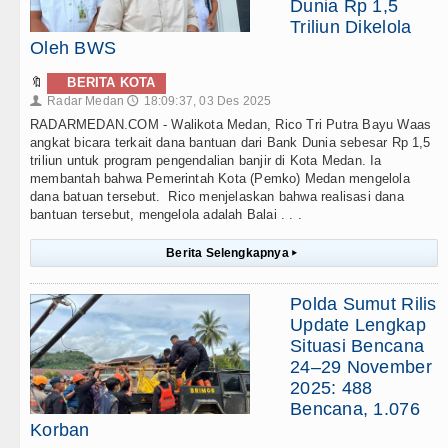
Dunia Rp 1,5
Triliun Dikelola
Oleh BWS
🔖
BERITA KOTA
Radar Medan
18:09:37, 03 Des 2025
👤
🕔
RADARMEDAN.COM - Walikota Medan, Rico Tri Putra Bayu Waas
angkat bicara terkait dana bantuan dari Bank Dunia sebesar Rp 1,5
triliun untuk program pengendalian banjir di Kota Medan. Ia
membantah bahwa Pemerintah Kota (Pemko) Medan mengelola
dana batuan tersebut. Rico menjelaskan bahwa realisasi dana
bantuan tersebut, mengelola adalah Balai . . .
Berita Selengkapnya
▸
Polda Sumut Rilis
Update Lengkap
Situasi Bencana
24–29 November
2025: 488
Bencana, 1.076
Korban