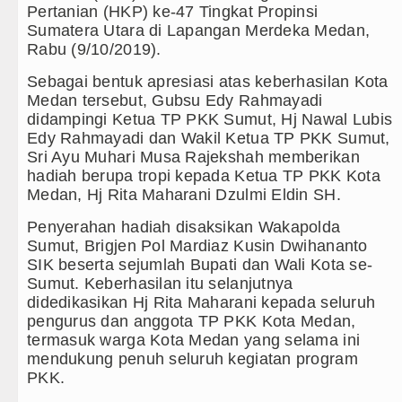
Pertanian (HKP) ke-47 Tingkat Propinsi
Juventus vs Inter Milan Persahabata
Sumatera Utara di Lapangan Merdeka Medan,
Rabu (9/10/2019).
Real Madrid Tandang ke Ferencvaros
Sebagai bentuk apresiasi atas keberhasilan Kota
Medan tersebut, Gubsu Edy Rahmayadi
Tujuh Tewas dalam Penembakan Mass
didampingi Ketua TP PKK Sumut, Hj Nawal Lubis
Edy Rahmayadi dan Wakil Ketua TP PKK Sumut,
Bayern Munich Menang Tipis Atas As
Sri Ayu Muhari Musa Rajekshah memberikan
hadiah berupa tropi kepada Ketua TP PKK Kota
Masyarakat Desak APH Bongkar Penada
Medan, Hj Rita Maharani Dzulmi Eldin SH.
Dewan Usul BUMD Sumut Kelola Rumpu
Penyerahan hadiah disaksikan Wakapolda
Sumut, Brigjen Pol Mardiaz Kusin Dwihananto
Dugaan Penyimpangan Dana BOS TA 2
SIK beserta sejumlah Bupati dan Wali Kota se-
Sumut. Keberhasilan itu selanjutnya
Risiko Tertular HIV/AIDS Melalui H
didedikasikan Hj Rita Maharani kepada seluruh
pengurus dan anggota TP PKK Kota Medan,
Bertekad Pulang Mantan PM Bangla
termasuk warga Kota Medan yang selama ini
mendukung penuh seluruh kegiatan program
PSG vs Manchester United Laga Pers
PKK.