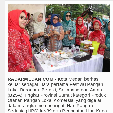
Teknologi
PSG vs Manchester United Laga Pers
Internasional
Juventus vs Inter Milan Persahabata
Wisata
Real Madrid Tandang ke Ferencvaros
TIPS dan TRIK
Tujuh Tewas dalam Penembakan Mass
+ Lainnya
Bayern Munich Menang Tipis Atas As
Video
Masyarakat Desak APH Bongkar Penada
Kesehatan
Dewan Usul BUMD Sumut Kelola Rumpu
Kuliner
Dugaan Penyimpangan Dana BOS TA 2
RADARMEDAN.COM
- Kota Medan berhasil
keluar sebagai juara pertama Festival Pangan
Siraman Rohani
Risiko Tertular HIV/AIDS Melalui H
Lokal Beragam, Bergizi, Seimbang dan Aman
(B2SA) Tingkat Provinsi Sumut kategori Produk
Bertekad Pulang Mantan PM Bangla
Olahan Pangan Lokal Komersial yang digelar
dalam rangka memperingati Hari Pangan
PSG vs Manchester United Laga Pers
Sedunia (HPS) ke-39 dan Peringatan Hari Krida