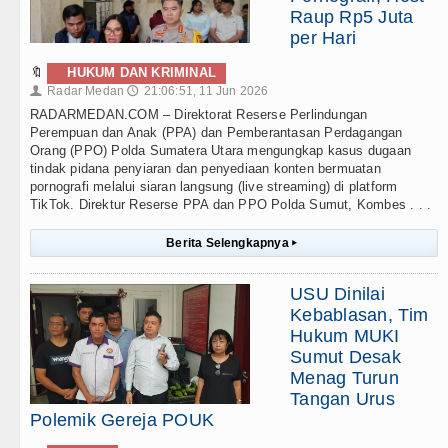
Raup Rp5 Juta
per Hari
🔖
HUKUM DAN KRIMINAL
Radar Medan
21:06:51, 11 Jun 2026
👤
🕔
RADARMEDAN.COM – Direktorat Reserse Perlindungan
Perempuan dan Anak (PPA) dan Pemberantasan Perdagangan
Orang (PPO) Polda Sumatera Utara mengungkap kasus dugaan
tindak pidana penyiaran dan penyediaan konten bermuatan
pornografi melalui siaran langsung (live streaming) di platform
TikTok. Direktur Reserse PPA dan PPO Polda Sumut, Kombes . . .
Berita Selengkapnya
▸
USU Dinilai
Kebablasan, Tim
Hukum MUKI
Sumut Desak
Menag Turun
Tangan Urus
Polemik Gereja POUK