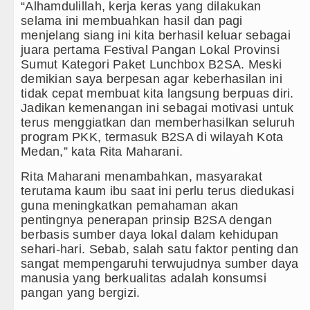
Juventus vs Inter Milan Persahabata
“Alhamdulillah, kerja keras yang dilakukan
selama ini membuahkan hasil dan pagi
Real Madrid Tandang ke Ferencvaros
menjelang siang ini kita berhasil keluar sebagai
juara pertama Festival Pangan Lokal Provinsi
Tujuh Tewas dalam Penembakan Mass
Sumut Kategori Paket Lunchbox B2SA. Meski
demikian saya berpesan agar keberhasilan ini
Bayern Munich Menang Tipis Atas As
tidak cepat membuat kita langsung berpuas diri.
Jadikan kemenangan ini sebagai motivasi untuk
terus menggiatkan dan memberhasilkan seluruh
program PKK, termasuk B2SA di wilayah Kota
Medan,” kata Rita Maharani.
Rita Maharani menambahkan, masyarakat
terutama kaum ibu saat ini perlu terus diedukasi
guna meningkatkan pemahaman akan
pentingnya penerapan prinsip B2SA dengan
berbasis sumber daya lokal dalam kehidupan
sehari-hari. Sebab, salah satu faktor penting dan
sangat mempengaruhi terwujudnya sumber daya
manusia yang berkualitas adalah konsumsi
pangan yang bergizi.