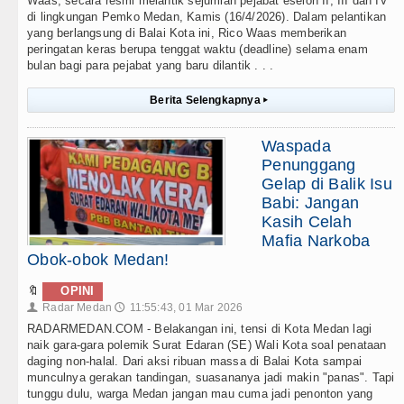
Waas, secara resmi melantik sejumlah pejabat eselon II, III dan IV
di lingkungan Pemko Medan, Kamis (16/4/2026). Dalam pelantikan
yang berlangsung di Balai Kota ini, Rico Waas memberikan
peringatan keras berupa tenggat waktu (deadline) selama enam
bulan bagi para pejabat yang baru dilantik . . .
Berita Selengkapnya
▸
Waspada
Penunggang
Gelap di Balik Isu
Babi: Jangan
Kasih Celah
Mafia Narkoba
Obok-obok Medan!
🔖
OPINI
Radar Medan
11:55:43, 01 Mar 2026
👤
🕔
RADARMEDAN.COM - Belakangan ini, tensi di Kota Medan lagi
naik gara-gara polemik Surat Edaran (SE) Wali Kota soal penataan
daging non-halal. Dari aksi ribuan massa di Balai Kota sampai
munculnya gerakan tandingan, suasananya jadi makin "panas". Tapi
tunggu dulu, warga Medan jangan mau cuma jadi penonton yang