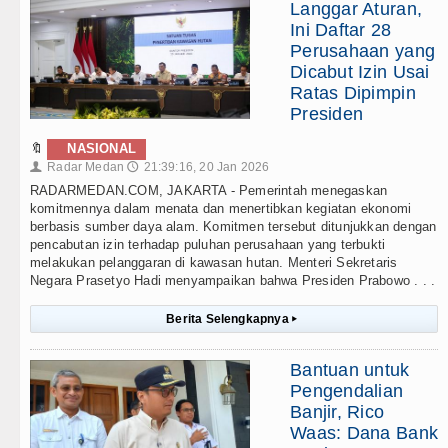
Langgar Aturan,
Ini Daftar 28
Perusahaan yang
Dicabut Izin Usai
Ratas Dipimpin
Presiden
🔖
NASIONAL
Radar Medan
21:39:16, 20 Jan 2026
👤
🕔
RADARMEDAN.COM, JAKARTA - Pemerintah menegaskan
komitmennya dalam menata dan menertibkan kegiatan ekonomi
berbasis sumber daya alam. Komitmen tersebut ditunjukkan dengan
pencabutan izin terhadap puluhan perusahaan yang terbukti
melakukan pelanggaran di kawasan hutan. Menteri Sekretaris
Negara Prasetyo Hadi menyampaikan bahwa Presiden Prabowo . . .
Berita Selengkapnya
▸
Bantuan untuk
Pengendalian
Banjir, Rico
Waas: Dana Bank