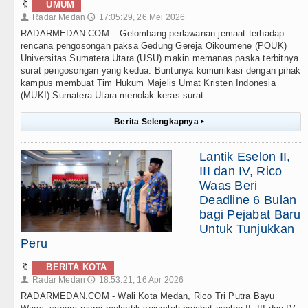
🔖
UMUM
Radar Medan
17:05:29, 26 Mei 2026
👤
🕔
RADARMEDAN.COM – Gelombang perlawanan jemaat terhadap
rencana pengosongan paksa Gedung Gereja Oikoumene (POUK)
Universitas Sumatera Utara (USU) makin memanas paska terbitnya
surat pengosongan yang kedua. Buntunya komunikasi dengan pihak
kampus membuat Tim Hukum Majelis Umat Kristen Indonesia
(MUKI) Sumatera Utara menolak keras surat . . .
Berita Selengkapnya
▸
Lantik Eselon II,
III dan IV, Rico
Waas Beri
Deadline 6 Bulan
bagi Pejabat Baru
Untuk Tunjukkan
Peru
🔖
BERITA KOTA
Radar Medan
18:53:21, 16 Apr 2026
👤
🕔
RADARMEDAN.COM - Wali Kota Medan, Rico Tri Putra Bayu