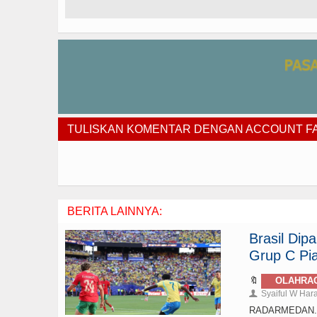
TULISKAN KOMENTAR DENGAN ACCOUNT 
BERITA LAINNYA:
Brasil Di
Grup C Pia
🔖
OLAHRA
Syaiful W Har
👤
RADARMEDAN.com 