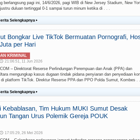
g berlangsung pagi ini, 14/6/2026, pagi WIB di New Jersey Stadium, New Yor
stru duluan tertinggal 0-1 sampai turun minum ketika di . . .
erita Selengkapnya
▸
t Bongkar Live TikTok Bermuatan Pornografi, Hos
uta per Hari
AN KRIMINAL
21:06:51, 11 Jun 2026
🕔
 – Direktorat Reserse Perlindungan Perempuan dan Anak (PPA) dan
ara mengungkap kasus dugaan tindak pidana penyiaran dan penyediaan ko
g) di platform TikTok. Direktur Reserse PPA dan PPO Polda Sumut, Kombes . .
erita Selengkapnya
▸
ai Kebablasan, Tim Hukum MUKI Sumut Desak
un Tangan Urus Polemik Gereja POUK
17:05:29, 26 Mei 2026
🕔