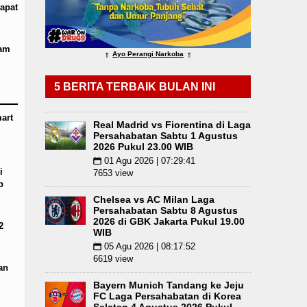
apat
tus 2026 Pukul 18.00 WIB
Serapan Anggaran Tere
nam Pohon di Tarutung
iam
Ayo Perangi Narkoba
⇑
⇑
5 BERITA TERBAIK BULAN INI
art
Real Madrid vs Fiorentina di Laga
Persahabatan Sabtu 1 Agustus
2026 Pukul 23.00 WIB
01 Agu 2026 | 07:29:41
📅
i
7653 view
p
Chelsea vs AC Milan Laga
Persahabatan Sabtu 8 Agustus
2026 di GBK Jakarta Pukul 19.00
2
WIB
05 Agu 2026 | 08:17:52
📅
6619 view
an
Bayern Munich Tandang ke Jeju
FC Laga Persahabatan di Korea