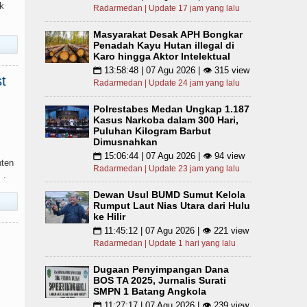
k
Radarmedan | Update 17 jam yang lalu
Masyarakat Desak APH Bongkar
Penadah Kayu Hutan illegal di
Karo hingga Aktor Intelektual
13:58:48 | 07 Agu 2026 | 👁 315 view
📅
t
Radarmedan | Update 24 jam yang lalu
Polrestabes Medan Ungkap 1.187
Kasus Narkoba dalam 300 Hari,
Puluhan Kilogram Barbut
Dimusnahkan
15:06:44 | 07 Agu 2026 | 👁 94 view
📅
nten
Radarmedan | Update 23 jam yang lalu
 .
Dewan Usul BUMD Sumut Kelola
Rumput Laut Nias Utara dari Hulu
ke Hilir
11:45:12 | 07 Agu 2026 | 👁 221 view
📅
Radarmedan | Update 1 hari yang lalu
Dugaan Penyimpangan Dana
BOS TA 2025, Jurnalis Surati
SMPN 1 Batang Angkola
11:27:17 | 07 Agu 2026 | 👁 239 view
📅