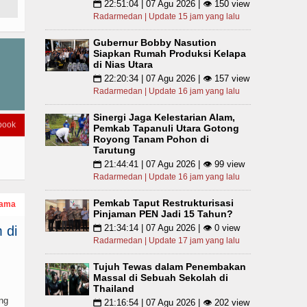
22:51:04 | 07 Agu 2026 | 👁 150 view
📅
Radarmedan | Update 15 jam yang lalu
Gubernur Bobby Nasution
Siapkan Rumah Produksi Kelapa
di Nias Utara
22:20:34 | 07 Agu 2026 | 👁 157 view
📅
Radarmedan | Update 16 jam yang lalu
Sinergi Jaga Kelestarian Alam,
book
Pemkab Tapanuli Utara Gotong
Royong Tanam Pohon di
Tarutung
21:44:41 | 07 Agu 2026 | 👁 99 view
📅
Radarmedan | Update 16 jam yang lalu
Pemkab Taput Restrukturisasi
tama
Pinjaman PEN Jadi 15 Tahun?
21:34:14 | 07 Agu 2026 | 👁 0 view
 di
📅
Radarmedan | Update 17 jam yang lalu
Tujuh Tewas dalam Penembakan
Massal di Sebuah Sekolah di
Thailand
ng
21:16:54 | 07 Agu 2026 | 👁 202 view
📅