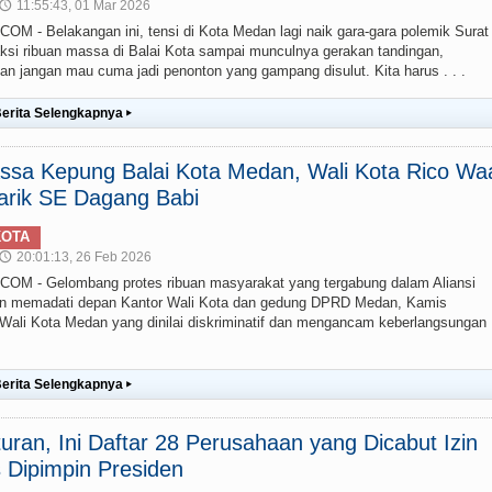
11:55:43, 01 Mar 2026
🕔
- Belakangan ini, tensi di Kota Medan lagi naik gara-gara polemik Surat
aksi ribuan massa di Balai Kota sampai munculnya gerakan tandingan,
an jangan mau cuma jadi penonton yang gampang disulut. Kita harus . . .
erita Selengkapnya
▸
ssa Kepung Balai Kota Medan, Wali Kota Rico Wa
arik SE Dagang Babi
KOTA
20:01:13, 26 Feb 2026
🕔
 - Gelombang protes ribuan masyarakat yang tergabung dalam Aliansi
an memadati depan Kantor Wali Kota dan gedung DPRD Medan, Kamis
Wali Kota Medan yang dinilai diskriminatif dan mengancam keberlangsungan
erita Selengkapnya
▸
uran, Ini Daftar 28 Perusahaan yang Dicabut Izin
 Dipimpin Presiden