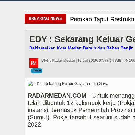
Pemkab Taput Restruktu
BREAKING NEWS
Masyarakat Desak APH Bo
EDY : Sekarang Keluar G
Manchester City vs Atl
Deklarasikan Kota Medan Bersih dan Bebas Banjir
Sinergi Jaga Kelestari
Oleh :
Radar Medan | 15 Jul 2019, 07:57:14 WIB
| 👁 166
TOKOH
Bayern Munich Menang T
Liverpool vs Monaco La
RADARMEDAN.COM
- Untuk menanggul
Gubernur Bobby Nasutio
telah dibentuk 12 kelompok kerja (Pokja)
instansi, termasuk Pemerintah Provins
Tujuh Tewas dalam Pene
(Sumut). Pokja tersebut saat ini sudah 
2022.
Polrestabes Medan Ung