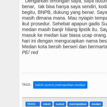
" Dengarkan omongan saya, saya butuh 
benar, tak bisa hanya saya sendiri, koda
begitu, BNPB, dukung yang benar. Saya k
masih dimana mana. Mau nyiapin tempa
ikut prosedur. Sehebat apapun gadis Su
medan masih banjir hilang lipstik itu. S
masuk ke medan luar biasa ucap orang
hari ini dengan mengucapkan nama besa
Medan kota bersih berseri dan bermarta
PE/ red
TAGS :
tokoh,sumut,metropolitan,medan
TAGS:
tokoh
sumut
metropolitan
medan