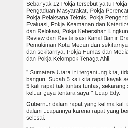
Sebanyak 12 Pokja tersebut yaitu Pokja
Manchester City vs Atl
Pengaduan Masyarakat, Pokja Perenca
Pokja Pelaksana Teknis, Pokja Pengenda
Sinergi Jaga Kelestari
Evaluasi, Pokja Keamanan dan Keterti
dan Relokasi, Pokja Kebersihan Lingku
Review dan Revitalisasi Kanal Banjir D
Pemukiman Kota Medan dan sekitarnya, 
dan sekitarnya, Pokja Humas dan Media 
dan Pokja Kelompok Tenaga Ahli.
" Sumatera Utara ini tergantung kita, ti
bangun. Sudah 5 kali kita rapat kayak se
5 kali rapat tak tuntas tuntas, sekarang
keluar gaya tentara saya," Ucap Edy.
Gubernur dalam rapat yang kelima kali te
dalam ucapannya karena rapat yang ber
selesai.