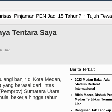
risasi Pinjaman PEN Jadi 15 Tahun?
Tujuh Tewa
ngkar Penadah Kayu Hutan illegal di Karo hingga
aya Tentara Saya
etico Madrid Persahabatan di Seoul Minggu 9 Agus
an Alam, Pemkab Tapanuli Utara Gotong Royong Ta
6 Lihat
ipis Atas Aston Villa Laga Persahabatan di Hong
Berita Terkait
ga Persahabatan di Anfield Minggu 9 Agustus 202
angi banjir di Kota Medan,
2023 Medan Bakal Ada
n Siapkan Rumah Produksi Kelapa di Nias Utara
Stadiun Bertaraf
 yang berasal dari lintas
Internasional
i (Pemprov) Sumatera Utara
mbakan Massal di Sebuah Sekolah di Thailand
Bikin Macet, Dishub P
mulai bekerja hingga tahun
Medan Tertibkan Termin
Liar
kap 1.187 Kasus Narkoba dalam 300 Hari, Puluha
Bangunan Tak Lengkap