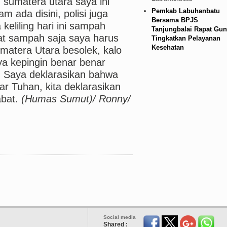
sumatera utara saya ini
Pemkab Labuhanbatu
m ada disini, polisi juga
Bersama BPJS
eliling hari ini sampah
Tanjungbalai Rapat Gun
t sampah saja saya harus
Tingkatkan Pelayanan
Kesehatan
matera Utara besolek, kalo
aya kepingin benar benar
. Saya deklarasikan bahwa
r Tuhan, kita deklarasikan
bat.
(Humas Sumut)/ Ronny/
Social media
Shared :