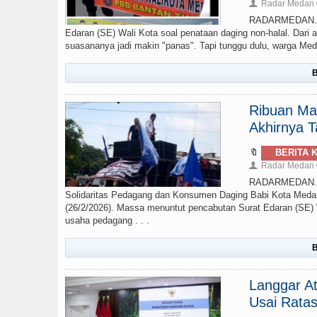
Radar Medan
👤
RADARMEDAN.COM 
Edaran (SE) Wali Kota soal penataan daging non-halal. Dari 
suasananya jadi makin "panas". Tapi tunggu dulu, warga Med
B
Ribuan Ma
Akhirnya T
🔖
BERITA 
Radar Medan
👤
RADARMEDAN.COM
Solidaritas Pedagang dan Konsumen Daging Babi Kota Med
(26/2/2026). Massa menuntut pencabutan Surat Edaran (SE) 
usaha pedagang . . .
B
Langgar At
Usai Ratas