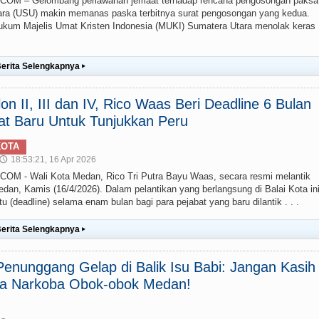
M – Gelombang perlawanan jemaat terhadap rencana pengosongan paksa
ra (USU) makin memanas paska terbitnya surat pengosongan yang kedua.
um Majelis Umat Kristen Indonesia (MUKI) Sumatera Utara menolak keras
erita Selengkapnya
▸
lon II, III dan IV, Rico Waas Beri Deadline 6 Bulan
at Baru Untuk Tunjukkan Peru
KOTA
18:53:21, 16 Apr 2026
🕔
 - Wali Kota Medan, Rico Tri Putra Bayu Waas, secara resmi melantik
edan, Kamis (16/4/2026). Dalam pelantikan yang berlangsung di Balai Kota ini
(deadline) selama enam bulan bagi para pejabat yang baru dilantik . . .
erita Selengkapnya
▸
enunggang Gelap di Balik Isu Babi: Jangan Kasih
ia Narkoba Obok-obok Medan!