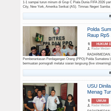
1-1 sampai turun minum di Grup C Piala Dunia FIFA 2026 yan
City, New York, Amerika Serikat (AS). Timnas Negeri Samba ju
B
Polda Sumu
Raup Rp5 J
🔖
HUKUM D
Radar Medan
👤
RADARMEDAN.COM
Pemberantasan Perdagangan Orang (PPO) Polda Sumatera Ut
bermuatan pornografi melalui siaran langsung (live streamin
B
USU Dinil
Menag Tur
🔖
UMUM
Radar Medan
👤