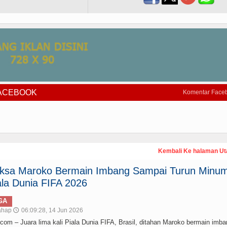
FACEBOOK
Komentar Face
Kembali Ke halaman U
paksa Maroko Bermain Imbang Sampai Turun Minum
la Dunia FIFA 2026
GA
ahap
06:09:28, 14 Jun 2026
🕔
– Juara lima kali Piala Dunia FIFA, Brasil, ditahan Maroko bermain imba