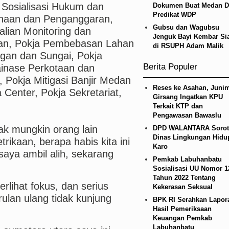
 Sosialisasi Hukum dan
Dokumen Buat Medan D
etico Madrid Persahabatan di Seoul Minggu 9 Agus
Predikat WDP
naan dan Penganggaran,
Gubsu dan Wagubsu
lian Monitoring dan
an Alam, Pemkab Tapanuli Utara Gotong Royong Ta
Jenguk Bayi Kembar S
ban, Pokja Pembebasan Lahan
di RSUPH Adam Malik
ngan dan Sungai, Pokja
Berita Populer
rainase Perkotaan dan
Pokja Mitigasi Banjir Medan
Reses ke Asahan, Junim
Center, Pokja Sekretariat,
Girsang Ingatkan KPU
Terkait KTP dan
Pengawasan Bawaslu
dak mungkin orang lain
DPD WALANTARA Sorot
Dinas Lingkungan Hidu
trikaan, berapa habis kita ini
Karo
 saya ambil alih, sekarang
Pemkab Labuhanbatu
Sosialisasi UU Nomor 1
Tahun 2022 Tentang
rlihat fokus, dan serius
Kekerasan Seksual
ulan ulang tidak kunjung
BPK RI Serahkan Lapor
Hasil Pemeriksaan
Keuangan Pemkab
Labuhanbatu