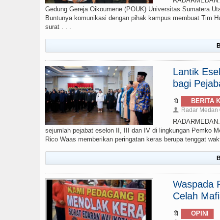
RADARMEDAN.CO
Gedung Gereja Oikoumene (POUK) Universitas Sumatera Uta
Buntunya komunikasi dengan pihak kampus membuat Tim Huk
surat . . .
B
Lantik Ese
bagi Pejab
🔖
BERITA 
Radar Medan
👤
RADARMEDAN.COM
sejumlah pejabat eselon II, III dan IV di lingkungan Pemko M
Rico Waas memberikan peringatan keras berupa tenggat waktu 
B
Waspada P
Celah Maf
🔖
OPINI