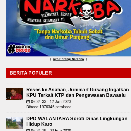
Ayo Perangi Narkoba
⇑
⇑
BERITA POPULER
Reses ke Asahan, Junimart Girsang Ingatkan
KPU Terkait KTP dan Pengawasan Bawaslu
06:34:33 | 12 Jan 2020
📅
Dibaca:1976345 pembaca
DPD WALANTARA Soroti Dinas Lingkungan
Hidup Karo
06:34:19 | 03 Feb 2020
📅