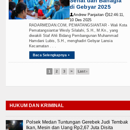
Sehat dan Bahagia
di Gebyar 2025
Andrew Panjaitan
12:46:11,
👤
🕔
10 Des 2025
RADARMEDAN.COM, PEMATANGSIANTAR - Wali Kota
Pematangsiantar Wesly Silalahi, S.H., M.Kn., yang
diwakili Staf Ahli Bidang Pembangunan Muhammad
Hamdani Lubis, S.H., menghadiri Gebyar Lansia
Kecamatan . . .
Baca Selengkapnya
▸
1
2
3
>
Last ›
HUKUM DAN KRIMINAL
Polsek Medan Tuntungan Gerebek Judi Tembak
Ikan, Mesin dan Uang Rp2,67 Juta Disita