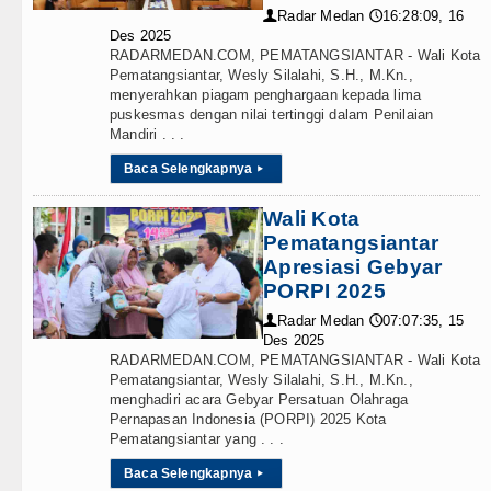
Radar Medan
16:28:09, 16
👤
🕔
Des 2025
RADARMEDAN.COM, PEMATANGSIANTAR - Wali Kota
Pematangsiantar, Wesly Silalahi, S.H., M.Kn.,
menyerahkan piagam penghargaan kepada lima
puskesmas dengan nilai tertinggi dalam Penilaian
Mandiri . . .
Baca Selengkapnya
▸
Wali Kota
Pematangsiantar
Apresiasi Gebyar
PORPI 2025
Radar Medan
07:07:35, 15
👤
🕔
Des 2025
RADARMEDAN.COM, PEMATANGSIANTAR - Wali Kota
Pematangsiantar, Wesly Silalahi, S.H., M.Kn.,
menghadiri acara Gebyar Persatuan Olahraga
Pernapasan Indonesia (PORPI) 2025 Kota
Pematangsiantar yang . . .
Baca Selengkapnya
▸