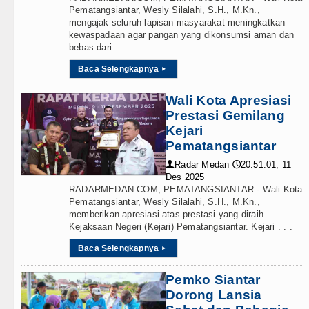
Pematangsiantar, Wesly Silalahi, S.H., M.Kn.,
mengajak seluruh lapisan masyarakat meningkatkan
kewaspadaan agar pangan yang dikonsumsi aman dan
bebas dari . . .
Baca Selengkapnya
▸
Wali Kota Apresiasi
Prestasi Gemilang
Kejari
Pematangsiantar
Radar Medan
20:51:01, 11
👤
🕔
Des 2025
RADARMEDAN.COM, PEMATANGSIANTAR - Wali Kota
Pematangsiantar, Wesly Silalahi, S.H., M.Kn.,
memberikan apresiasi atas prestasi yang diraih
Kejaksaan Negeri (Kejari) Pematangsiantar. Kejari . . .
Baca Selengkapnya
▸
Pemko Siantar
Dorong Lansia