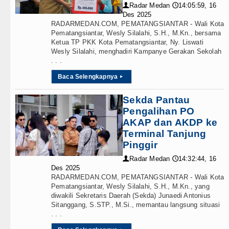
an Dana BOS TA 2025, Jurnalis Surati SMPN 1 Bata
Radar Medan
14:05:59, 16
👤
🕔
Des 2025
IV/AIDS Melalui Hubungan Seksual Bukan Karena Peny
RADARMEDAN.COM, PEMATANGSIANTAR - Wali Kota
Pematangsiantar, Wesly Silalahi, S.H., M.Kn., bersama
Ketua TP PKK Kota Pematangsiantar, Ny. Liswati
o Laga Persahabatan di Anfield Minggu 9 Agustus 202
Wesly Silalahi, menghadiri Kampanye Gerakan Sekolah
. . .
 Atletico Madrid Persahabatan di Seoul Minggu 9 Agu
Baca Selengkapnya
▸
Sekda Pantau
Pengalihan PO
AKAP dan AKDP ke
Terminal Tanjung
Pinggir
Radar Medan
14:32:44, 16
👤
🕔
Des 2025
RADARMEDAN.COM, PEMATANGSIANTAR - Wali Kota
Pematangsiantar, Wesly Silalahi, S.H., M.Kn., yang
diwakili Sekretaris Daerah (Sekda) Junaedi Antonius
Sitanggang, S.STP., M.Si., memantau langsung situasi
. . .