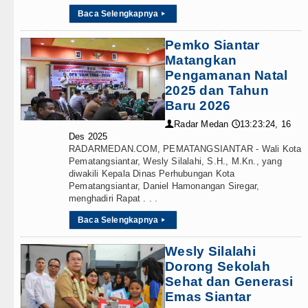
Baca Selengkapnya
▸
an Dana BOS TA 2025, Jurnalis Surati SMPN 1 Bata
Pemko Siantar
IV/AIDS Melalui Hubungan Seksual Bukan Karena Peny
Matangkan
Pengamanan Natal
o Laga Persahabatan di Anfield Minggu 9 Agustus 202
2025 dan Tahun
Baru 2026
 Atletico Madrid Persahabatan di Seoul Minggu 9 Agu
Radar Medan
13:23:24, 16
👤
🕔
erendah, Inspektorat Soroti Kinerja Kadis Perkimcika
Des 2025
RADARMEDAN.COM, PEMATANGSIANTAR - Wali Kota
Pematangsiantar, Wesly Silalahi, S.H., M.Kn., yang
sution Siapkan Rumah Produksi Kelapa di Nias Utara
diwakili Kepala Dinas Perhubungan Kota
Pematangsiantar, Daniel Hamonangan Siregar,
 Penembakan Massal di Sebuah Sekolah di Thailand
menghadiri Rapat . . .
Baca Selengkapnya
▸
ang Tipis Atas Aston Villa Laga Persahabatan di Hon
Wesly Silalahi
PH Bongkar Penadah Kayu Hutan illegal di Karo hingga
Dorong Sekolah
umut Kelola Rumput Laut Nias Utara dari Hulu ke Hil
Sehat dan Generasi
Emas Siantar