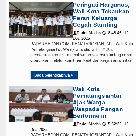
Peringati Harganas,
Wali Kota Tekankan
Peran Keluarga
Cegah Stunting
Radar Medan
18:48:46, 12
👤
🕔
Des 2025
RADARMEDAN.COM, PEMATANGSIANTAR - Wali Kota
Pematangsiantar, Wesly Silalahi, S.H., M.Kn.,
menyatakan optimisme bahwa prevalensi stunting dapat
diturunkan melalui komitmen kuat dan kerja sama lintas
. . .
Baca Selengkapnya
▸
Wali Kota
Pematangsiantar
Ajak Warga
Waspada Pangan
Berformalin
Radar Medan
15:52:32, 12
👤
🕔
Des 2025
RADARMEDAN.COM, PEMATANGSIANTAR - Wali Kota