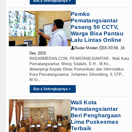
Baca Selengkapnya
▸
Pemko
Pematangsiantar
Pasang 50 CCTV,
Warga Bisa Pantau
Lalu Lintas Online
Radar Medan
15:30:58, 16
👤
🕔
Des 2025
RADARMEDAN.COM, PEMATANGSIANTAR - Wali Kota
Pematangsiantar, Wesly Silalahi, S.H., M.Kn.,
didampingi Kepala Dinas Komunikasi dan Informatika
Kota Pematangsiantar, Johannes Sihombing, S.STP.,
M.Si., . . .
Baca Selengkapnya
▸
Wali Kota
Pematangsiantar
Beri Penghargaan
Lima Puskesmas
Terbaik