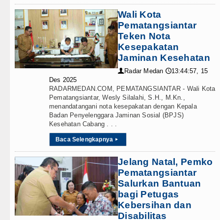
Wali Kota
Pematangsiantar
Teken Nota
Kesepakatan
Jaminan Kesehatan
Radar Medan
13:44:57, 15
👤
🕔
Des 2025
RADARMEDAN.COM, PEMATANGSIANTAR - Wali Kota
Pematangsiantar, Wesly Silalahi, S.H., M.Kn.,
menandatangani nota kesepakatan dengan Kepala
Badan Penyelenggara Jaminan Sosial (BPJS)
Kesehatan Cabang . . .
Baca Selengkapnya
▸
Jelang Natal, Pemko
Pematangsiantar
Salurkan Bantuan
bagi Petugas
Kebersihan dan
Disabilitas