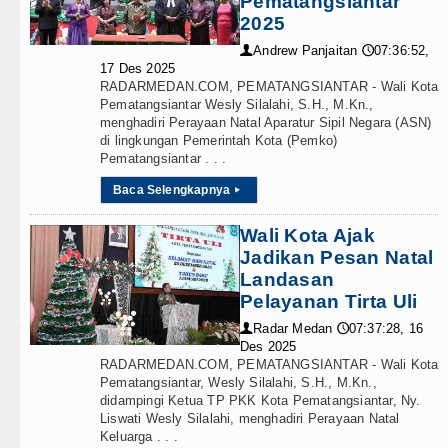
Pematangsiantar
Teknologi
umut Kelola Rumput Laut Nias Utara dari Hulu ke Hil
2025
Internasional
Andrew Panjaitan
07:36:52,
👤
🕔
an Dana BOS TA 2025, Jurnalis Surati SMPN 1 Bata
17 Des 2025
RADARMEDAN.COM, PEMATANGSIANTAR - Wali Kota
Wisata
IV/AIDS Melalui Hubungan Seksual Bukan Karena Peny
Pematangsiantar Wesly Silalahi, S.H., M.Kn.,
menghadiri Perayaan Natal Aparatur Sipil Negara (ASN)
TIPS dan TRIK
o Laga Persahabatan di Anfield Minggu 9 Agustus 202
di lingkungan Pemerintah Kota (Pemko)
Pematangsiantar . . .
+ Lainnya
 Atletico Madrid Persahabatan di Seoul Minggu 9 Agu
Baca Selengkapnya
▸
Video
erendah, Inspektorat Soroti Kinerja Kadis Perkimcika
Wali Kota Ajak
Jadikan Pesan Natal
Kesehatan
sution Siapkan Rumah Produksi Kelapa di Nias Utara
Landasan
Pelayanan Tirta Uli
Kuliner
 Penembakan Massal di Sebuah Sekolah di Thailand
Radar Medan
07:37:28, 16
👤
🕔
Siraman Rohani
Des 2025
ang Tipis Atas Aston Villa Laga Persahabatan di Hon
RADARMEDAN.COM, PEMATANGSIANTAR - Wali Kota
Pematangsiantar, Wesly Silalahi, S.H., M.Kn.,
PH Bongkar Penadah Kayu Hutan illegal di Karo hingga
didampingi Ketua TP PKK Kota Pematangsiantar, Ny.
Liswati Wesly Silalahi, menghadiri Perayaan Natal
umut Kelola Rumput Laut Nias Utara dari Hulu ke Hil
Keluarga . . .