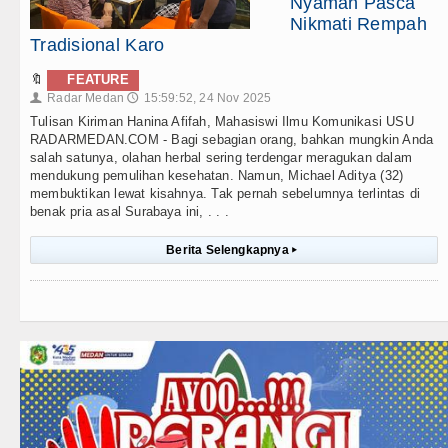
Nyaman Pasca
Nikmati Rempah
Tradisional Karo
🔖
FEATURE
Radar Medan
15:59:52, 24 Nov 2025
👤
🕔
Tulisan Kiriman Hanina Afifah, Mahasiswi Ilmu Komunikasi USU
RADARMEDAN.COM - Bagi sebagian orang, bahkan mungkin Anda
salah satunya, olahan herbal sering terdengar meragukan dalam
mendukung pemulihan kesehatan. Namun, Michael Aditya (32)
membuktikan lewat kisahnya. Tak pernah sebelumnya terlintas di
benak pria asal Surabaya ini, . . .
Berita Selengkapnya
▸