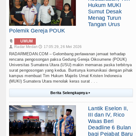
Hukum MUKI
Sumut Desak
Menag Turun
Tangan Urus
Polemik Gereja POUK
🔖
UMUM
Radar Medan
17:05:29, 26 Mei 2026
👤
🕔
RADARMEDAN.COM – Gelombang perlawanan jemaat terhadap
rencana pengosongan paksa Gedung Gereja Oikoumene (POUK)
Universitas Sumatera Utara (USU) makin memanas paska terbitnya
surat pengosongan yang kedua. Buntunya komunikasi dengan pihak
kampus membuat Tim Hukum Majelis Umat Kristen Indonesia
(MUKI) Sumatera Utara menolak keras surat . . .
Berita Selengkapnya
▸
Lantik Eselon II,
III dan IV, Rico
Waas Beri
Deadline 6 Bulan
bagi Pejabat Baru