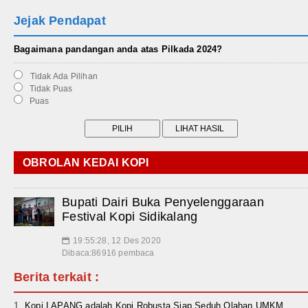
Jejak Pendapat
Bagaimana pandangan anda atas Pilkada 2024?
Tidak Ada Pilihan
Tidak Puas
Puas
OBROLAN KEDAI KOPI
Bupati Dairi Buka Penyelenggaraan
Festival Kopi Sidikalang
19:55:28, 12 Des 2020
📅
Dibaca:86916 pembaca
Berita terkait :
Kopi LAPANG adalah Kopi Robusta Siap Seduh Olahan UMKM