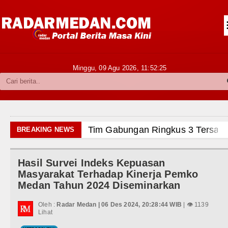
Siantar-Simalungun
Kabupaten Karo
Pakpak Bharat
Minggu, 09 Agu 2026,
11:52:26
Kabupaten Simalungun
Metropolitan
TNI POLRI
Tim Gabungan Ringkus 3 Tersangka Pungli
BREAKING NEWS
Hukum dan Kriminal
Emma Raducanu Absen di Grand Slam Ten
Hasil Survei Indeks Kepuasan
Politik
Juventus Dikalahkan Inter Milan di Laga P
Masyarakat Terhadap Kinerja Pemko
Medan Tahun 2024 Diseminarkan
Hiburan
PSG Ditahan Manchester United Main Imb
Oleh :
Radar Medan | 06 Des 2024, 20:28:44 WIB
| 👁 1139
Olahraga
Lihat
Chelsea Gilas AC Milan di Laga Persahaba