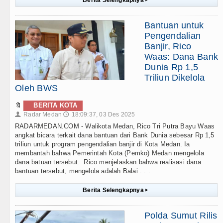
Berita Selengkapnya
▸
Bantuan untuk
Pengendalian
Banjir, Rico
Waas: Dana Bank
Dunia Rp 1,5
Triliun Dikelola
Oleh BWS
🔖
BERITA KOTA
Radar Medan
18:09:37, 03 Des 2025
👤
🕔
RADARMEDAN.COM - Walikota Medan, Rico Tri Putra Bayu Waas
angkat bicara terkait dana bantuan dari Bank Dunia sebesar Rp 1,5
triliun untuk program pengendalian banjir di Kota Medan. Ia
membantah bahwa Pemerintah Kota (Pemko) Medan mengelola
dana batuan tersebut. Rico menjelaskan bahwa realisasi dana
bantuan tersebut, mengelola adalah Balai . . .
Berita Selengkapnya
▸
Polda Sumut Rilis