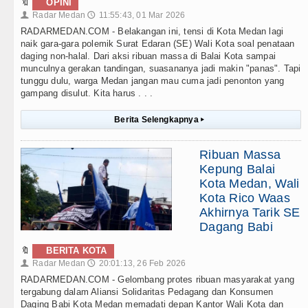
🔖
OPINI
Radar Medan
11:55:43, 01 Mar 2026
👤
🕔
RADARMEDAN.COM - Belakangan ini, tensi di Kota Medan lagi
naik gara-gara polemik Surat Edaran (SE) Wali Kota soal penataan
daging non-halal. Dari aksi ribuan massa di Balai Kota sampai
munculnya gerakan tandingan, suasananya jadi makin "panas". Tapi
tunggu dulu, warga Medan jangan mau cuma jadi penonton yang
gampang disulut. Kita harus . . .
Berita Selengkapnya
▸
Ribuan Massa
Kepung Balai
Kota Medan, Wali
Kota Rico Waas
Akhirnya Tarik SE
Dagang Babi
🔖
BERITA KOTA
Radar Medan
20:01:13, 26 Feb 2026
👤
🕔
RADARMEDAN.COM - Gelombang protes ribuan masyarakat yang
tergabung dalam Aliansi Solidaritas Pedagang dan Konsumen
Daging Babi Kota Medan memadati depan Kantor Wali Kota dan