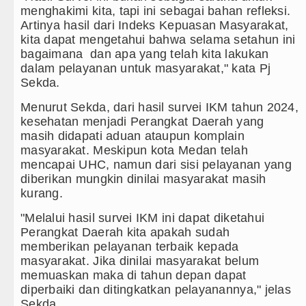
Gubernur Bobby Nasution Minta Kepala D
menghakimi kita, tapi ini sebagai bahan refleksi.
Artinya hasil dari Indeks Kepuasan Masyarakat,
Rico Waas : Kemerdekaan Harus Dirasaka
kita dapat mengetahui bahwa selama setahun ini
bagaimana dan apa yang telah kita lakukan
Akses Jalan ke Pemandian Air Panas Doul
dalam pelayanan untuk masyarakat," kata Pj
Sekda.
Dayang Nan Tujuh Menggetarkan Gedung 
Menurut Sekda, dari hasil survei IKM tahun 2024,
kesehatan menjadi Perangkat Daerah yang
masih didapati aduan ataupun komplain
masyarakat. Meskipun kota Medan telah
mencapai UHC, namun dari sisi pelayanan yang
diberikan mungkin dinilai masyarakat masih
kurang.
"Melalui hasil survei IKM ini dapat diketahui
Perangkat Daerah kita apakah sudah
memberikan pelayanan terbaik kepada
masyarakat. Jika dinilai masyarakat belum
memuaskan maka di tahun depan dapat
diperbaiki dan ditingkatkan pelayanannya," jelas
Sekda.