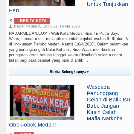
Untuk Tunjukkan
Peru
🔖
BERITA KOTA
Radar Medan
18:53:21, 16 Apr 2026
👤
🕔
RADARMEDAN.COM - Wali Kota Medan, Rico Tri Putra Bayu
Waas, secara resmi melantik sejumlah pejabat eselon II, III dan IV
di lingkungan Pemko Medan, Kamis (16/4/2026). Dalam pelantikan
yang berlangsung di Balai Kota ini, Rico Waas memberikan
peringatan keras berupa tenggat waktu (deadline) selama enam
bulan bagi para pejabat yang baru dilantik . . .
Berita Selengkapnya
▸
Waspada
Penunggang
Gelap di Balik Isu
Babi: Jangan
Kasih Celah
Mafia Narkoba
Obok-obok Medan!