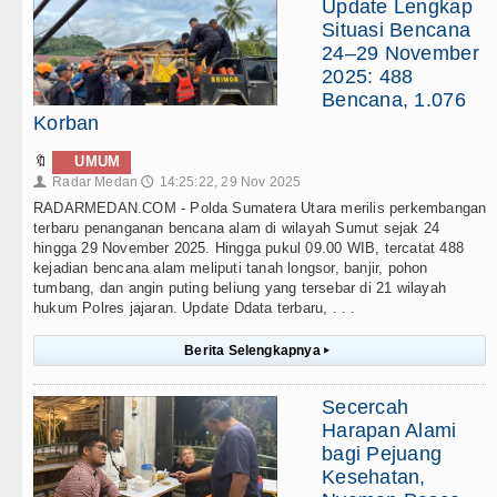
Update Lengkap
Situasi Bencana
24–29 November
2025: 488
Bencana, 1.076
Korban
🔖
UMUM
Radar Medan
14:25:22, 29 Nov 2025
👤
🕔
RADARMEDAN.COM - Polda Sumatera Utara merilis perkembangan
terbaru penanganan bencana alam di wilayah Sumut sejak 24
hingga 29 November 2025. Hingga pukul 09.00 WIB, tercatat 488
kejadian bencana alam meliputi tanah longsor, banjir, pohon
tumbang, dan angin puting beliung yang tersebar di 21 wilayah
hukum Polres jajaran. Update Ddata terbaru, . . .
Berita Selengkapnya
▸
Secercah
Harapan Alami
bagi Pejuang
Kesehatan,