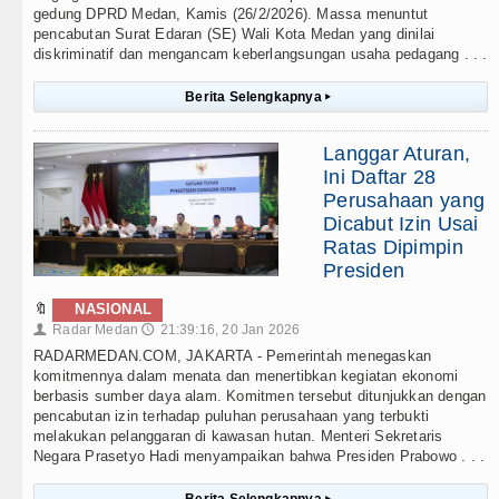
gedung DPRD Medan, Kamis (26/2/2026). Massa menuntut
pencabutan Surat Edaran (SE) Wali Kota Medan yang dinilai
diskriminatif dan mengancam keberlangsungan usaha pedagang . . .
Berita Selengkapnya
▸
Langgar Aturan,
Ini Daftar 28
Perusahaan yang
Dicabut Izin Usai
Ratas Dipimpin
Presiden
🔖
NASIONAL
Radar Medan
21:39:16, 20 Jan 2026
👤
🕔
RADARMEDAN.COM, JAKARTA - Pemerintah menegaskan
komitmennya dalam menata dan menertibkan kegiatan ekonomi
berbasis sumber daya alam. Komitmen tersebut ditunjukkan dengan
pencabutan izin terhadap puluhan perusahaan yang terbukti
melakukan pelanggaran di kawasan hutan. Menteri Sekretaris
Negara Prasetyo Hadi menyampaikan bahwa Presiden Prabowo . . .