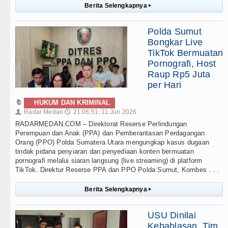
Berita Selengkapnya
▸
Polda Sumut
Bongkar Live
TikTok Bermuatan
Pornografi, Host
Raup Rp5 Juta
per Hari
🔖
HUKUM DAN KRIMINAL
Radar Medan
21:06:51, 11 Jun 2026
👤
🕔
RADARMEDAN.COM – Direktorat Reserse Perlindungan
Perempuan dan Anak (PPA) dan Pemberantasan Perdagangan
Orang (PPO) Polda Sumatera Utara mengungkap kasus dugaan
tindak pidana penyiaran dan penyediaan konten bermuatan
pornografi melalui siaran langsung (live streaming) di platform
TikTok. Direktur Reserse PPA dan PPO Polda Sumut, Kombes . . .
Berita Selengkapnya
▸
USU Dinilai
Kebablasan, Tim