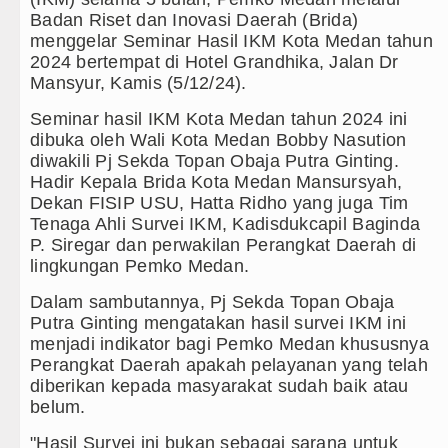
Badan Riset dan Inovasi Daerah (Brida)
Gubernur Bobby Nasution Minta Kepala D
menggelar Seminar Hasil IKM Kota Medan tahun
2024 bertempat di Hotel Grandhika, Jalan Dr
Rico Waas : Kemerdekaan Harus Dirasaka
Mansyur, Kamis (5/12/24).
Akses Jalan ke Pemandian Air Panas Doul
Seminar hasil IKM Kota Medan tahun 2024 ini
dibuka oleh Wali Kota Medan Bobby Nasution
Dayang Nan Tujuh Menggetarkan Gedung 
diwakili Pj Sekda Topan Obaja Putra Ginting.
Hadir Kepala Brida Kota Medan Mansursyah,
Tim Gabungan Ringkus 3 Tersangka Pungli
Dekan FISIP USU, Hatta Ridho yang juga Tim
Tenaga Ahli Survei IKM, Kadisdukcapil Baginda
Emma Raducanu Absen di Grand Slam Ten
P. Siregar dan perwakilan Perangkat Daerah di
lingkungan Pemko Medan.
Juventus Dikalahkan Inter Milan di Laga P
Dalam sambutannya, Pj Sekda Topan Obaja
Putra Ginting mengatakan hasil survei IKM ini
PSG Ditahan Manchester United Main Imb
menjadi indikator bagi Pemko Medan khususnya
Perangkat Daerah apakah pelayanan yang telah
Chelsea Gilas AC Milan di Laga Persahaba
diberikan kepada masyarakat sudah baik atau
belum.
Ketua GRIB Jaya Labuhanbatu Gelar Turna
"Hasil Survei ini bukan sebagai sarana untuk