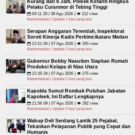
Kurang dari 6 Jam, Polsek Kotarih Ringkus
Pelaku Curanmor di Tebing Tinggi
09:11:29 | 08 Agu 2026 | 👁 212 view
📅
Radarmedan | Update 1 hari yang lalu
Serapan Anggaran Terendah, Inspektorat
Soroti Kinerja Kadis Perkimcikataru Medan
22:51:04 | 07 Agu 2026 | 👁 283 view
📅
Radarmedan | Update 2 hari yang lalu
Gubernur Bobby Nasution Siapkan Rumah
Produksi Kelapa di Nias Utara
22:20:34 | 07 Agu 2026 | 👁 275 view
📅
Radarmedan | Update 2 hari yang lalu
Kapolda Sumut Rombak Puluhan Jabatan
Kapolsek, Ini Daftar Lengkapnya
21:56:09 | 07 Agu 2026 | 👁 282 view
📅
Radarmedan | Update 2 hari yang lalu
Wabup Deli Serdang Lantik 25 Pejabat,
Tekankan Pelayanan Publik yang Cepat dan
Humanis