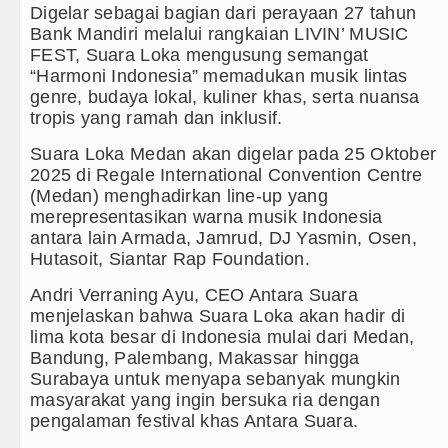
Digelar sebagai bagian dari perayaan 27 tahun
Gubernur Bobby Nasution Minta 
Bank Mandiri melalui rangkaian LIVIN’ MUSIC
FEST, Suara Loka mengusung semangat
Rico Waas : Kemerdekaan Harus 
“Harmoni Indonesia” memadukan musik lintas
genre, budaya lokal, kuliner khas, serta nuansa
Akses Jalan ke Pemandian Air Pa
tropis yang ramah dan inklusif.
Suara Loka Medan akan digelar pada 25 Oktober
Dayang Nan Tujuh Menggetarkan
2025 di Regale International Convention Centre
(Medan) menghadirkan line-up yang
Tim Gabungan Ringkus 3 Tersang
merepresentasikan warna musik Indonesia
antara lain Armada, Jamrud, DJ Yasmin, Osen,
Emma Raducanu Absen di Grand 
Hutasoit, Siantar Rap Foundation.
Juventus Dikalahkan Inter Milan 
Andri Verraning Ayu, CEO Antara Suara
menjelaskan bahwa Suara Loka akan hadir di
PSG Ditahan Manchester United 
lima kota besar di Indonesia mulai dari Medan,
Bandung, Palembang, Makassar hingga
Chelsea Gilas AC Milan di Laga 
Surabaya untuk menyapa sebanyak mungkin
masyarakat yang ingin bersuka ria dengan
Ketua GRIB Jaya Labuhanbatu Ge
pengalaman festival khas Antara Suara.