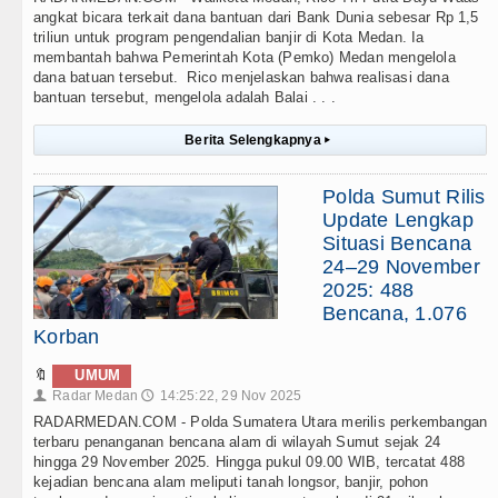
angkat bicara terkait dana bantuan dari Bank Dunia sebesar Rp 1,5
triliun untuk program pengendalian banjir di Kota Medan. Ia
membantah bahwa Pemerintah Kota (Pemko) Medan mengelola
dana batuan tersebut. Rico menjelaskan bahwa realisasi dana
bantuan tersebut, mengelola adalah Balai . . .
Berita Selengkapnya
▸
Polda Sumut Rilis
Update Lengkap
Situasi Bencana
24–29 November
2025: 488
Bencana, 1.076
Korban
🔖
UMUM
Radar Medan
14:25:22, 29 Nov 2025
👤
🕔
RADARMEDAN.COM - Polda Sumatera Utara merilis perkembangan
terbaru penanganan bencana alam di wilayah Sumut sejak 24
hingga 29 November 2025. Hingga pukul 09.00 WIB, tercatat 488
kejadian bencana alam meliputi tanah longsor, banjir, pohon