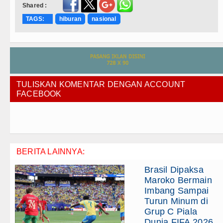
Shared :
TAGS:
hiburan
nasional
TULISKAN KOMENTAR DENGAN ACCOUNT
FACEBOOK
BERITA LAINNYA:
Brasil Dipaksa
Maroko Bermain
Imbang Sampai
Turun Minum di
Grup C Piala
Dunia FIFA 2026