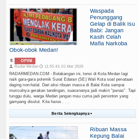
Waspada
Penunggang
Gelap di Balik Isu
Babi: Jangan
Kasih Celah
Mafia Narkoba
Obok-obok Medan!
🔖
OPINI
Radar Medan
11:55:43, 01 Mar 2026
👤
🕔
RADARMEDAN.COM - Belakangan ini, tensi di Kota Medan lagi
naik gara-gara polemik Surat Edaran (SE) Wali Kota soal penataan
daging non-halal. Dari aksi ribuan massa di Balai Kota sampai
munculnya gerakan tandingan, suasananya jadi makin "panas". Tapi
tunggu dulu, warga Medan jangan mau cuma jadi penonton yang
gampang disulut. Kita harus . . .
Berita Selengkapnya
▸
Ribuan Massa
Kepung Balai