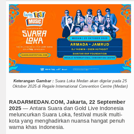
Teknologi
Ketua GRIB Jaya Labuhanbatu Ge
Internasional
Gubernur Bobby Nasution Minta 
Wisata
Rico Waas : Kemerdekaan Harus 
TIPS dan TRIK
Akses Jalan ke Pemandian Air Pa
+ Lainnya
Dayang Nan Tujuh Menggetarkan
Video
Tim Gabungan Ringkus 3 Tersang
Kesehatan
Emma Raducanu Absen di Grand 
Keterangan Gambar :
Suara Loka Medan akan digelar pada 25
Oktober 2025 di Regale International Convention Centre (Medan)
Kuliner
Juventus Dikalahkan Inter Milan 
RADARMEDAN.COM, Jakarta, 22 September
Siraman Rohani
PSG Ditahan Manchester United 
2025
— Antara Suara dan Gold Live Indonesia
meluncurkan Suara Loka, festival musik multi-
Chelsea Gilas AC Milan di Laga 
kota yang menghadirkan nuansa hangat penuh
warna khas Indonesia.
Ketua GRIB Jaya Labuhanbatu Ge