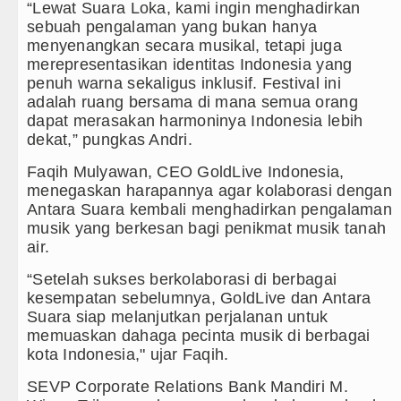
Gubernur Bobby Nasution Minta 
“Lewat Suara Loka, kami ingin menghadirkan
sebuah pengalaman yang bukan hanya
Rico Waas : Kemerdekaan Harus 
menyenangkan secara musikal, tetapi juga
merepresentasikan identitas Indonesia yang
Akses Jalan ke Pemandian Air Pa
penuh warna sekaligus inklusif. Festival ini
adalah ruang bersama di mana semua orang
Dayang Nan Tujuh Menggetarkan
dapat merasakan harmoninya Indonesia lebih
dekat,” pungkas Andri.
Faqih Mulyawan, CEO GoldLive Indonesia,
menegaskan harapannya agar kolaborasi dengan
Antara Suara kembali menghadirkan pengalaman
musik yang berkesan bagi penikmat musik tanah
air.
“Setelah sukses berkolaborasi di berbagai
kesempatan sebelumnya, GoldLive dan Antara
Suara siap melanjutkan perjalanan untuk
memuaskan dahaga pecinta musik di berbagai
kota Indonesia," ujar Faqih.
SEVP Corporate Relations Bank Mandiri M.