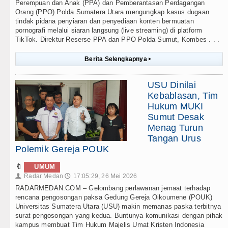
Perempuan dan Anak (PPA) dan Pemberantasan Perdagangan
Orang (PPO) Polda Sumatera Utara mengungkap kasus dugaan
tindak pidana penyiaran dan penyediaan konten bermuatan
pornografi melalui siaran langsung (live streaming) di platform
TikTok. Direktur Reserse PPA dan PPO Polda Sumut, Kombes . . .
Berita Selengkapnya
▸
USU Dinilai
Kebablasan, Tim
Hukum MUKI
Sumut Desak
Menag Turun
Tangan Urus
Polemik Gereja POUK
🔖
UMUM
Radar Medan
17:05:29, 26 Mei 2026
👤
🕔
RADARMEDAN.COM – Gelombang perlawanan jemaat terhadap
rencana pengosongan paksa Gedung Gereja Oikoumene (POUK)
Universitas Sumatera Utara (USU) makin memanas paska terbitnya
surat pengosongan yang kedua. Buntunya komunikasi dengan pihak
kampus membuat Tim Hukum Majelis Umat Kristen Indonesia