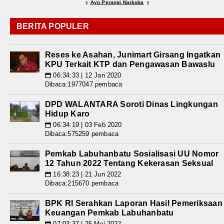
Ayo Perangi Narkoba
⇑
⇑
BERITA POPULER
Reses ke Asahan, Junimart Girsang Ingatkan
KPU Terkait KTP dan Pengawasan Bawaslu
06:34:33 | 12 Jan 2020
📅
Dibaca:1977047 pembaca
DPD WALANTARA Soroti Dinas Lingkungan
Hidup Karo
06:34:19 | 03 Feb 2020
📅
Dibaca:575259 pembaca
Pemkab Labuhanbatu Sosialisasi UU Nomor
12 Tahun 2022 Tentang Kekerasan Seksual
16:38:23 | 21 Jun 2022
📅
Dibaca:215670 pembaca
BPK RI Serahkan Laporan Hasil Pemeriksaan
Keuangan Pemkab Labuhanbatu
07:03:37 | 25 Mei 2022
📅