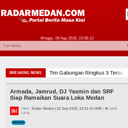
Siantar-Simalungun
Kabupaten Karo
Pakpak Bharat
Minggu, 09 Agu 2026,
10:58:14
Kabupaten Simalungun
Metropolitan
TNI POLRI
Tim Gabungan Ringkus 3 Tersang
BREAKING NEWS
Hukum dan Kriminal
Emma Raducanu Absen di Grand 
Armada, Jamrud, DJ Yasmin dan SRF
Politik
Juventus Dikalahkan Inter Milan 
Siap Ramaikan Suara Loka Medan
Hiburan
PSG Ditahan Manchester United 
Oleh :
Radar Medan | 22 Sep 2025, 12:51:01 WIB
| 👁 1048
Lihat
Olahraga
Chelsea Gilas AC Milan di Laga 
HIBURAN