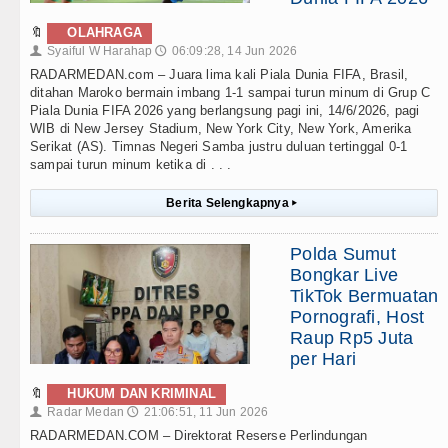
🔖
OLAHRAGA
Syaiful W Harahap
06:09:28, 14 Jun 2026
👤
🕔
RADARMEDAN.com – Juara lima kali Piala Dunia FIFA, Brasil,
ditahan Maroko bermain imbang 1-1 sampai turun minum di Grup C
Piala Dunia FIFA 2026 yang berlangsung pagi ini, 14/6/2026, pagi
WIB di New Jersey Stadium, New York City, New York, Amerika
Serikat (AS). Timnas Negeri Samba justru duluan tertinggal 0-1
sampai turun minum ketika di . . .
Berita Selengkapnya
▸
Polda Sumut
Bongkar Live
TikTok Bermuatan
Pornografi, Host
Raup Rp5 Juta
per Hari
🔖
HUKUM DAN KRIMINAL
Radar Medan
21:06:51, 11 Jun 2026
👤
🕔
RADARMEDAN.COM – Direktorat Reserse Perlindungan