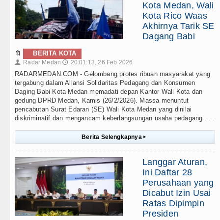
Kota Medan, Wali
Kota Rico Waas
Akhirnya Tarik SE
Dagang Babi
🔖
BERITA KOTA
Radar Medan
20:01:13, 26 Feb 2026
👤
🕔
RADARMEDAN.COM - Gelombang protes ribuan masyarakat yang
tergabung dalam Aliansi Solidaritas Pedagang dan Konsumen
Daging Babi Kota Medan memadati depan Kantor Wali Kota dan
gedung DPRD Medan, Kamis (26/2/2026). Massa menuntut
pencabutan Surat Edaran (SE) Wali Kota Medan yang dinilai
diskriminatif dan mengancam keberlangsungan usaha pedagang . . .
Berita Selengkapnya
▸
Langgar Aturan,
Ini Daftar 28
Perusahaan yang
Dicabut Izin Usai
Ratas Dipimpin
Presiden