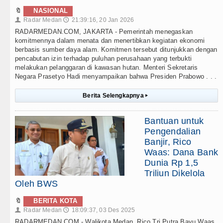
🔖
NASIONAL
Radar Medan
21:39:16, 20 Jan 2026
👤
🕔
RADARMEDAN.COM, JAKARTA - Pemerintah menegaskan
komitmennya dalam menata dan menertibkan kegiatan ekonomi
berbasis sumber daya alam. Komitmen tersebut ditunjukkan dengan
pencabutan izin terhadap puluhan perusahaan yang terbukti
melakukan pelanggaran di kawasan hutan. Menteri Sekretaris
Negara Prasetyo Hadi menyampaikan bahwa Presiden Prabowo . . .
Berita Selengkapnya
▸
Bantuan untuk
Pengendalian
Banjir, Rico
Waas: Dana Bank
Dunia Rp 1,5
Triliun Dikelola
Oleh BWS
🔖
BERITA KOTA
Radar Medan
18:09:37, 03 Des 2025
👤
🕔
RADARMEDAN.COM - Walikota Medan, Rico Tri Putra Bayu Waas