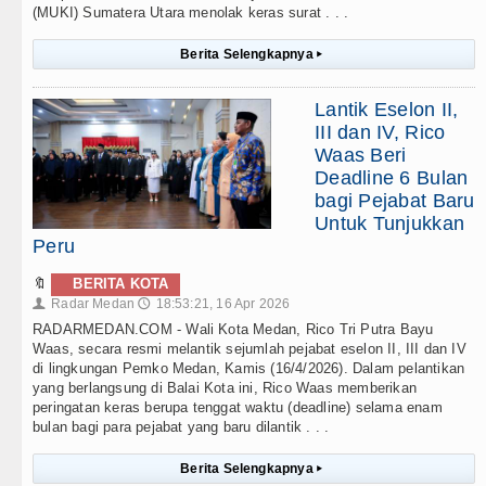
(MUKI) Sumatera Utara menolak keras surat . . .
Berita Selengkapnya
▸
Lantik Eselon II,
III dan IV, Rico
Waas Beri
Deadline 6 Bulan
bagi Pejabat Baru
Untuk Tunjukkan
Peru
🔖
BERITA KOTA
Radar Medan
18:53:21, 16 Apr 2026
👤
🕔
RADARMEDAN.COM - Wali Kota Medan, Rico Tri Putra Bayu
Waas, secara resmi melantik sejumlah pejabat eselon II, III dan IV
di lingkungan Pemko Medan, Kamis (16/4/2026). Dalam pelantikan
yang berlangsung di Balai Kota ini, Rico Waas memberikan
peringatan keras berupa tenggat waktu (deadline) selama enam
bulan bagi para pejabat yang baru dilantik . . .
Berita Selengkapnya
▸