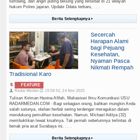
tumbang, dan angin puting beliung yang tersebar di 21 wilayah
hukum Polres jajaran. Update Ddata terbaru, . . .
Berita Selengkapnya
▸
Secercah
Harapan Alami
bagi Pejuang
Kesehatan,
Nyaman Pasca
Nikmati Rempah
Tradisional Karo
🔖
FEATURE
Radar Medan
15:59:52, 24 Nov 2025
👤
🕔
Tulisan Kiriman Hanina Afifah, Mahasiswi Ilmu Komunikasi USU
RADARMEDAN.COM - Bagi sebagian orang, bahkan mungkin Anda
salah satunya, olahan herbal sering terdengar meragukan dalam
mendukung pemulihan kesehatan. Namun, Michael Aditya (32)
membuktikan lewat kisahnya. Tak pernah sebelumnya terlintas di
benak pria asal Surabaya ini, . . .
Berita Selengkapnya
▸