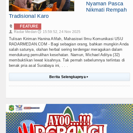
Nyaman Pasca
Nikmati Rempah
Tradisional Karo
🔖
FEATURE
Radar Medan
15:59:52, 24 Nov 2025
👤
🕔
Tulisan Kiriman Hanina Afifah, Mahasiswi Ilmu Komunikasi USU
RADARMEDAN.COM - Bagi sebagian orang, bahkan mungkin Anda
salah satunya, olahan herbal sering terdengar meragukan dalam
mendukung pemulihan kesehatan. Namun, Michael Aditya (32)
membuktikan lewat kisahnya. Tak pernah sebelumnya terlintas di
benak pria asal Surabaya ini, . . .
Berita Selengkapnya
▸