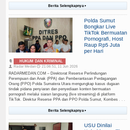
Berita Selengkapnya
▸
Polda Sumut
Bongkar Live
TikTok Bermuatan
Pornografi, Host
Raup Rp5 Juta
per Hari
🔖
HUKUM DAN KRIMINAL
Radar Medan
21:06:51, 11 Jun 2026
👤
🕔
RADARMEDAN.COM – Direktorat Reserse Perlindungan
Perempuan dan Anak (PPA) dan Pemberantasan Perdagangan
Orang (PPO) Polda Sumatera Utara mengungkap kasus dugaan
tindak pidana penyiaran dan penyediaan konten bermuatan
pornografi melalui siaran langsung (live streaming) di platform
TikTok. Direktur Reserse PPA dan PPO Polda Sumut, Kombes . . .
Berita Selengkapnya
▸
USU Dinilai