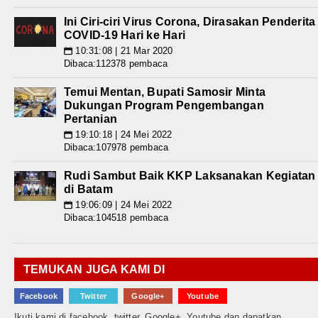
Ini Ciri-ciri Virus Corona, Dirasakan Penderita
COVID-19 Hari ke Hari
10:31:08 | 21 Mar 2020
📅
Dibaca:112378 pembaca
Temui Mentan, Bupati Samosir Minta
Dukungan Program Pengembangan
Pertanian
19:10:18 | 24 Mei 2022
📅
Dibaca:107978 pembaca
Rudi Sambut Baik KKP Laksanakan Kegiatan
di Batam
19:06:09 | 24 Mei 2022
📅
Dibaca:104518 pembaca
TEMUKAN JUGA KAMI DI
Facebook
Twitter
Google+
Youtube
Ikuti kami di facebook, twitter, Google+, Youtube dan dapatkan