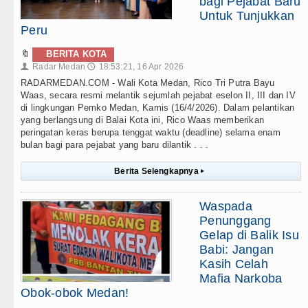
bagi Pejabat Baru
Untuk Tunjukkan
Peru
🔖
BERITA KOTA
Radar Medan
18:53:21, 16 Apr 2026
👤
🕔
RADARMEDAN.COM - Wali Kota Medan, Rico Tri Putra Bayu
Waas, secara resmi melantik sejumlah pejabat eselon II, III dan IV
di lingkungan Pemko Medan, Kamis (16/4/2026). Dalam pelantikan
yang berlangsung di Balai Kota ini, Rico Waas memberikan
peringatan keras berupa tenggat waktu (deadline) selama enam
bulan bagi para pejabat yang baru dilantik . . .
Berita Selengkapnya
▸
Waspada
Penunggang
Gelap di Balik Isu
Babi: Jangan
Kasih Celah
Mafia Narkoba
Obok-obok Medan!