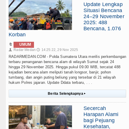
Update Lengkap
Situasi Bencana
24–29 November
2025: 488
Bencana, 1.076
Korban
🔖
UMUM
Radar Medan
14:25:22, 29 Nov 2025
👤
🕔
RADARMEDAN.COM - Polda Sumatera Utara merilis perkembangan
terbaru penanganan bencana alam di wilayah Sumut sejak 24
hingga 29 November 2025. Hingga pukul 09.00 WIB, tercatat 488
kejadian bencana alam meliputi tanah longsor, banjir, pohon
tumbang, dan angin puting beliung yang tersebar di 21 wilayah
hukum Polres jajaran. Update Ddata terbaru, . . .
Berita Selengkapnya
▸
Secercah
Harapan Alami
bagi Pejuang
Kesehatan,