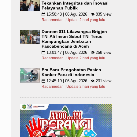
Tekankan Integritas dan Inovasi
Pelayanan Publik
15:58:43 | 06 Agu 2026 | 👁 835 view
📅
Radarmedan | Update 2 hari yang lalu
Danrem 011 Lilawangsa Brigjen
TNI Ali Imran Sebut TNI Terus
Rampungkan Jembatan
Pascabencana di Aceh
13:01:47 | 06 Agu 2026 | 👁 258 view
📅
Radarmedan | Update 2 hari yang lalu
Era Baru Pengobatan Pasien
Kanker Paru di Indonesia
12:45:19 | 06 Agu 2026 | 👁 231 view
📅
Radarmedan | Update 2 hari yang lalu