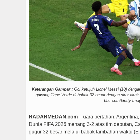
PSG vs Manchester Unit
Keterangan Gambar :
Gol ketujuh Lionel Messi (10) dengan 
gawang Cape Verde di babak 32 besar dengan skor akhir 3
bbc.com/Getty Ima
RADARMEDAN.com
– uara bertahan, Argentina, s
Dunia FIFA 2026 menang 3-2 atas tim debutan, Ca
gugur 32 besar melalui babak tambahan waktu (ET-