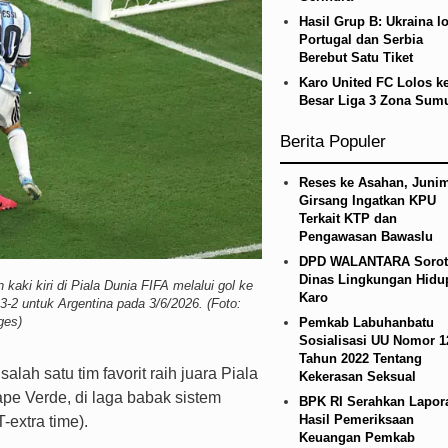
ed Laga Persahabatan di Swedia 8 Agustus 2026
Hasil Grup B: Ukraina lo
Portugal dan Serbia
Berebut Satu Tiket
Karo United FC Lolos k
Besar Liga 3 Zona Sum
Berita Populer
Reses ke Asahan, Junim
Girsang Ingatkan KPU
Terkait KTP dan
Pengawasan Bawaslu
DPD WALANTARA Sorot
Dinas Lingkungan Hidu
kaki kiri di Piala Dunia FIFA melalui gol ke
Karo
-2 untuk Argentina pada 3/6/2026. (Foto:
ges)
Pemkab Labuhanbatu
Sosialisasi UU Nomor 1
Tahun 2022 Tentang
alah satu tim favorit raih juara Piala
Kekerasan Seksual
pe Verde, di laga babak sistem
BPK RI Serahkan Lapor
Hasil Pemeriksaan
extra time).
Keuangan Pemkab