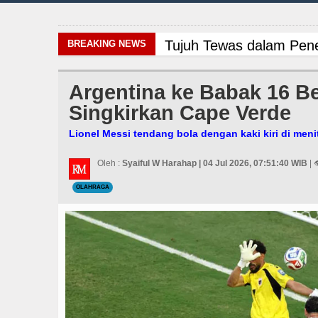
Tujuh Tewas dalam Pene
BREAKING NEWS
Dewan Usul BUMD Sumut 
Argentina ke Babak 16 Be
Singkirkan Cape Verde
Bertekad Pulang Manta
Lionel Messi tendang bola dengan kaki kiri di meni
Gubernur Bobby Nasutio
Oleh :
Syaiful W Harahap | 04 Jul 2026, 07:51:40 WIB
| 
Masyarakat Desak APH Bo
OLAHRAGA
Risiko Tertular HIV/AI
Serapan Anggaran Teren
Bayern Munich Menang T
Dugaan Penyimpangan D