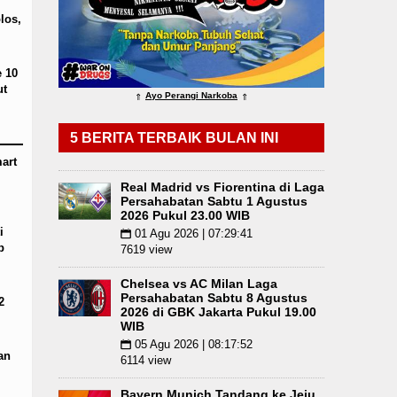
 Pukul 22.00 WIB
Serapan Anggaran Terendah, In
los,
e 10
ut
Ayo Perangi Narkoba
⇑
⇑
5 BERITA TERBAIK BULAN INI
art
Real Madrid vs Fiorentina di Laga
Persahabatan Sabtu 1 Agustus
2026 Pukul 23.00 WIB
i
01 Agu 2026 | 07:29:41
📅
p
7619 view
Chelsea vs AC Milan Laga
Persahabatan Sabtu 8 Agustus
2
2026 di GBK Jakarta Pukul 19.00
WIB
05 Agu 2026 | 08:17:52
📅
an
6114 view
Bayern Munich Tandang ke Jeju