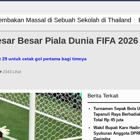
mbakan Massal di Sebuah Sekolah di Thailand
Kelola Rumput Laut Nias Utara dari Hulu ke Hili
sar Besar Piala Dunia FIFA 2026
n PM Bangladesh Sheikh Hasina Hadapi Ancam H
t 29 untuk cetak gol pertama bagi timnya
n Siapkan Rumah Produksi Kelapa di Nias Utara
👁 2343 Lihat
ngkar Penadah Kayu Hutan illegal di Karo hingga
DS Melalui Hubungan Seksual Bukan Karena Penyi
Berita Terkait
dah, Inspektorat Soroti Kinerja Kadis Perkimcika
Turnamen Sepak Bola U
Tapanuli Raya Berhadia
ipis Atas Aston Villa Laga Persahabatan di Hong
Total Rp 45 juta
Wakil Bupati Karo Hadir
ana BOS TA 2025, Jurnalis Surati SMPN 1 Batan
Syukuran Anggota DPR
Gerindra