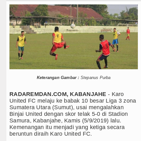
Teknologi
PSG vs Manchester United Laga Persahabatan di S
Internasional
Juventus vs Inter Milan Persahabatan di Optus St
Wisata
Real Madrid Tandang ke Ferencvaros Persahabatan
TIPS dan TRIK
Tujuh Tewas dalam Penembakan Massal di Sebuah 
+ Lainnya
Bayern Munich Menang Tipis Atas Aston Villa Laga
Video
Masyarakat Desak APH Bongkar Penadah Kayu Hutan 
Keterangan Gambar :
Stepanus Purba
Kesehatan
Dewan Usul BUMD Sumut Kelola Rumput Laut Nias Ut
RADAREMDAN.COM, KABANJAHE
- Karo
Kuliner
Dugaan Penyimpangan Dana BOS TA 2025, Jurnali
United FC melaju ke babak 10 besar Liga 3 zona
Sumatera Utara (Sumut), usai mengalahkan
Siraman Rohani
Risiko Tertular HIV/AIDS Melalui Hubungan Seksu
Binjai United dengan skor telak 5-0 di Stadion
Samura, Kabanjahe, Kamis (5/9/2019) lalu.
Bertekad Pulang Mantan PM Bangladesh Sheikh H
Kemenangan itu menjadi yang ketiga secara
beruntun diraih Karo United FC.
PSG vs Manchester United Laga Persahabatan di S