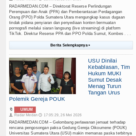
RADARMEDAN.COM – Direktorat Reserse Perlindungan
Perempuan dan Anak (PPA) dan Pemberantasan Perdagangan
Orang (PPO) Polda Sumatera Utara mengungkap kasus dugaan
tindak pidana penyiaran dan penyediaan konten bermuatan
pornografi melalui siaran langsung (live streaming) di platform
TikTok. Direktur Reserse PPA dan PPO Polda Sumut, Kombes . . .
Berita Selengkapnya
▸
USU Dinilai
Kebablasan, Tim
Hukum MUKI
Sumut Desak
Menag Turun
Tangan Urus
Polemik Gereja POUK
🔖
UMUM
Radar Medan
17:05:29, 26 Mei 2026
👤
🕔
RADARMEDAN.COM – Gelombang perlawanan jemaat terhadap
rencana pengosongan paksa Gedung Gereja Oikoumene (POUK)
Universitas Sumatera Utara (USU) makin memanas paska terbitnya