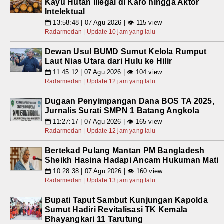
Kayu Hutan illegal di Karo hingga Aktor
Intelektual
13:58:48 | 07 Agu 2026 | 👁 115 view
📅
Radarmedan | Update 10 jam yang lalu
Dewan Usul BUMD Sumut Kelola Rumput
Laut Nias Utara dari Hulu ke Hilir
11:45:12 | 07 Agu 2026 | 👁 104 view
📅
Radarmedan | Update 12 jam yang lalu
Dugaan Penyimpangan Dana BOS TA 2025,
Jurnalis Surati SMPN 1 Batang Angkola
11:27:17 | 07 Agu 2026 | 👁 165 view
📅
Radarmedan | Update 12 jam yang lalu
Bertekad Pulang Mantan PM Bangladesh
Sheikh Hasina Hadapi Ancam Hukuman Mati
10:28:38 | 07 Agu 2026 | 👁 160 view
📅
Radarmedan | Update 13 jam yang lalu
Bupati Taput Sambut Kunjungan Kapolda
Sumut Hadiri Revitalisasi TK Kemala
Bhayangkari 11 Tarutung