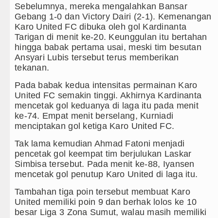
Sebelumnya, mereka mengalahkan Bansar
Juventus vs Inter Milan Persahabatan di Optus St
Gebang 1-0 dan Victory Dairi (2-1). Kemenangan
Karo United FC dibuka oleh gol Kardinanta
Real Madrid Tandang ke Ferencvaros Persahabatan
Tarigan di menit ke-20. Keunggulan itu bertahan
hingga babak pertama usai, meski tim besutan
Tujuh Tewas dalam Penembakan Massal di Sebuah 
Ansyari Lubis tersebut terus memberikan
tekanan.
Bayern Munich Menang Tipis Atas Aston Villa Laga
Pada babak kedua intensitas permainan Karo
United FC semakin tinggi. Akhirnya Kardinanta
Masyarakat Desak APH Bongkar Penadah Kayu Hutan 
mencetak gol keduanya di laga itu pada menit
ke-74. Empat menit berselang, Kurniadi
Dewan Usul BUMD Sumut Kelola Rumput Laut Nias Ut
menciptakan gol ketiga Karo United FC.
Dugaan Penyimpangan Dana BOS TA 2025, Jurnali
Tak lama kemudian Ahmad Fatoni menjadi
pencetak gol keempat tim berjulukan Laskar
Risiko Tertular HIV/AIDS Melalui Hubungan Seksu
Simbisa tersebut. Pada menit ke-88, Iyansen
mencetak gol penutup Karo United di laga itu.
Bertekad Pulang Mantan PM Bangladesh Sheikh H
Tambahan tiga poin tersebut membuat Karo
PSG vs Manchester United Laga Persahabatan di S
United memiliki poin 9 dan berhak lolos ke 10
besar Liga 3 Zona Sumut, walau masih memiliki