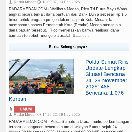
Radar Medan
18:09:37, 03 Des 2025
👤
🕔
RADARMEDAN.COM - Walikota Medan, Rico Tri Putra Bayu Waas
angkat bicara terkait dana bantuan dari Bank Dunia sebesar Rp 1,5
triliun untuk program pengendalian banjir di Kota Medan. Ia
membantah bahwa Pemerintah Kota (Pemko) Medan mengelola
dana batuan tersebut. Rico menjelaskan bahwa realisasi dana
bantuan tersebut, mengelola adalah Balai . . .
Berita Selengkapnya
▸
Polda Sumut Rilis
Update Lengkap
Situasi Bencana
24–29 November
2025: 488
Bencana, 1.076
Korban
🔖
UMUM
Radar Medan
14:25:22, 29 Nov 2025
👤
🕔
RADARMEDAN.COM - Polda Sumatera Utara merilis perkembangan
terbaru penanganan bencana alam di wilayah Sumut sejak 24