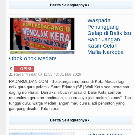
Berita Selengkapnya
▸
Waspada
Penunggang
Gelap di Balik Isu
Babi: Jangan
Kasih Celah
Mafia Narkoba
Obok-obok Medan!
🔖
OPINI
Radar Medan
11:55:43, 01 Mar 2026
👤
🕔
RADARMEDAN.COM - Belakangan ini, tensi di Kota Medan lagi
naik gara-gara polemik Surat Edaran (SE) Wali Kota soal penataan
daging non-halal. Dari aksi ribuan massa di Balai Kota sampai
munculnya gerakan tandingan, suasananya jadi makin "panas". Tapi
tunggu dulu, warga Medan jangan mau cuma jadi penonton yang
gampang disulut. Kita harus . . .
Berita Selengkapnya
▸