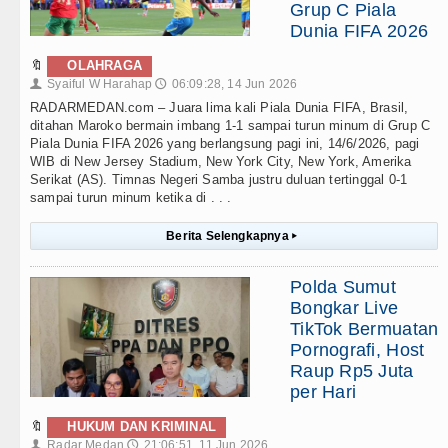
Grup C Piala
Dunia FIFA 2026
🔖
OLAHRAGA
Syaiful W Harahap
06:09:28, 14 Jun 2026
👤
🕔
RADARMEDAN.com – Juara lima kali Piala Dunia FIFA, Brasil,
ditahan Maroko bermain imbang 1-1 sampai turun minum di Grup C
Piala Dunia FIFA 2026 yang berlangsung pagi ini, 14/6/2026, pagi
WIB di New Jersey Stadium, New York City, New York, Amerika
Serikat (AS). Timnas Negeri Samba justru duluan tertinggal 0-1
sampai turun minum ketika di . . .
Berita Selengkapnya
▸
Polda Sumut
Bongkar Live
TikTok Bermuatan
Pornografi, Host
Raup Rp5 Juta
per Hari
🔖
HUKUM DAN KRIMINAL
Radar Medan
21:06:51, 11 Jun 2026
👤
🕔