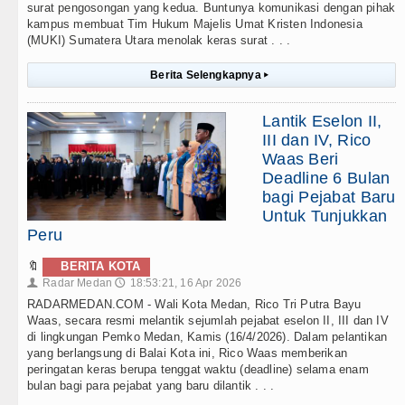
surat pengosongan yang kedua. Buntunya komunikasi dengan pihak
kampus membuat Tim Hukum Majelis Umat Kristen Indonesia
(MUKI) Sumatera Utara menolak keras surat . . .
Berita Selengkapnya
▸
Lantik Eselon II,
III dan IV, Rico
Waas Beri
Deadline 6 Bulan
bagi Pejabat Baru
Untuk Tunjukkan
Peru
🔖
BERITA KOTA
Radar Medan
18:53:21, 16 Apr 2026
👤
🕔
RADARMEDAN.COM - Wali Kota Medan, Rico Tri Putra Bayu
Waas, secara resmi melantik sejumlah pejabat eselon II, III dan IV
di lingkungan Pemko Medan, Kamis (16/4/2026). Dalam pelantikan
yang berlangsung di Balai Kota ini, Rico Waas memberikan
peringatan keras berupa tenggat waktu (deadline) selama enam
bulan bagi para pejabat yang baru dilantik . . .