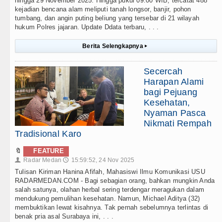
hingga 29 November 2025. Hingga pukul 09.00 WIB, tercatat 488
kejadian bencana alam meliputi tanah longsor, banjir, pohon
tumbang, dan angin puting beliung yang tersebar di 21 wilayah
hukum Polres jajaran. Update Ddata terbaru, . . .
Berita Selengkapnya
▸
Secercah
Harapan Alami
bagi Pejuang
Kesehatan,
Nyaman Pasca
Nikmati Rempah
Tradisional Karo
🔖
FEATURE
Radar Medan
15:59:52, 24 Nov 2025
👤
🕔
Tulisan Kiriman Hanina Afifah, Mahasiswi Ilmu Komunikasi USU
RADARMEDAN.COM - Bagi sebagian orang, bahkan mungkin Anda
salah satunya, olahan herbal sering terdengar meragukan dalam
mendukung pemulihan kesehatan. Namun, Michael Aditya (32)
membuktikan lewat kisahnya. Tak pernah sebelumnya terlintas di
benak pria asal Surabaya ini, . . .