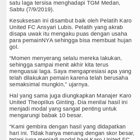
Juventus vs Inter Milan Persahabatan di Optus St
satu laga tersisa menghadapi TGM Medan,
Sabtu (7/9/2019).
Real Madrid Tandang ke Ferencvaros Persahabatan
Kesuksesan ini disambut baik oleh Pelatih Karo
United FC Ansyari Lubis. Pelatih yang akrab
Tujuh Tewas dalam Penembakan Massal di Sebuah 
disapa uwak itu mengaku puas dengan usaha
para pemainNYA sehingga bisa membuat hujan
Bayern Munich Menang Tipis Atas Aston Villa Laga
gol.
“Momen menyerang selalu mereka lakukan,
sehingga sampai menit akhir kita terus
menguasai laga. Saya mengapresiasi apa yang
telah dilakukan pemain karena telah berusaha
semaksimal mungkin,” ujarnya.
Hal yang sama juga diungkapkan Manajer Karo
United Theopilius Ginting. Dia menilai hasil ini
menjadi modal yang sangat penting untuk
mengarungi babak 10 besar.
“Kami gembira dengan hasil yang didapatkan
hari ini. Tidak hanya menang dengan skor besar,
tetapi juga menjadi modal bagi Karo United FC