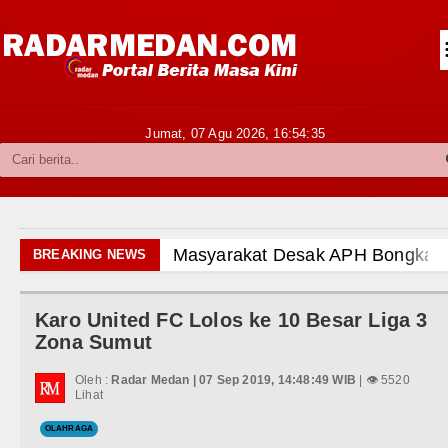
Siantar-Simalungun
Kabupaten Karo
Pakpak Bharat
Jumat, 07 Agu 2026,
16:54:36
Kabupaten Simalungun
Metropolitan
TNI POLRI
Masyarakat Desak APH Bongkar Penadah Kayu Hutan 
BREAKING NEWS
Hukum dan Kriminal
Dewan Usul BUMD Sumut Kelola Rumput Laut Nias Ut
Karo United FC Lolos ke 10 Besar Liga 3
Politik
Dugaan Penyimpangan Dana BOS TA 2025, Jurnali
Zona Sumut
Hiburan
Risiko Tertular HIV/AIDS Melalui Hubungan Seksu
Oleh :
Radar Medan | 07 Sep 2019, 14:48:49 WIB
| 👁 5520
Lihat
Olahraga
Bertekad Pulang Mantan PM Bangladesh Sheikh H
OLAHRAGA