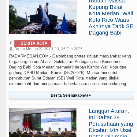
Ribuan Massa
Kepung Balai
Kota Medan, Wali
Kota Rico Waas
Akhirnya Tarik SE
Dagang Babi
🔖
BERITA KOTA
Radar Medan
20:01:13, 26 Feb 2026
👤
🕔
RADARMEDAN.COM - Gelombang protes ribuan masyarakat yang
tergabung dalam Aliansi Solidaritas Pedagang dan Konsumen
Daging Babi Kota Medan memadati depan Kantor Wali Kota dan
gedung DPRD Medan, Kamis (26/2/2026). Massa menuntut
pencabutan Surat Edaran (SE) Wali Kota Medan yang dinilai
diskriminatif dan mengancam keberlangsungan usaha pedagang . . .
Berita Selengkapnya
▸
Langgar Aturan,
Ini Daftar 28
Perusahaan yang
Dicabut Izin Usai
Ratas Dipimpin