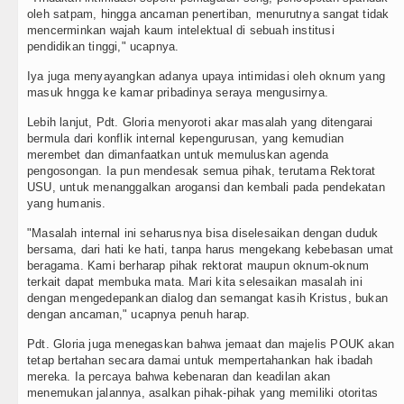
oleh satpam, hingga ancaman penertiban, menurutnya sangat tidak
mencerminkan wajah kaum intelektual di sebuah institusi
pendidikan tinggi," ucapnya.
Iya juga menyayangkan adanya upaya intimidasi oleh oknum yang
masuk hngga ke kamar pribadinya seraya mengusirnya.
Lebih lanjut, Pdt. Gloria menyoroti akar masalah yang ditengarai
bermula dari konflik internal kepengurusan, yang kemudian
merembet dan dimanfaatkan untuk memuluskan agenda
pengosongan. Ia pun mendesak semua pihak, terutama Rektorat
USU, untuk menanggalkan arogansi dan kembali pada pendekatan
yang humanis.
"Masalah internal ini seharusnya bisa diselesaikan dengan duduk
bersama, dari hati ke hati, tanpa harus mengekang kebebasan umat
beragama. Kami berharap pihak rektorat maupun oknum-oknum
terkait dapat membuka mata. Mari kita selesaikan masalah ini
dengan mengedepankan dialog dan semangat kasih Kristus, bukan
dengan ancaman," ucapnya penuh harap.
Pdt. Gloria juga menegaskan bahwa jemaat dan majelis POUK akan
tetap bertahan secara damai untuk mempertahankan hak ibadah
mereka. Ia percaya bahwa kebenaran dan keadilan akan
menemukan jalannya, asalkan pihak-pihak yang memiliki otoritas