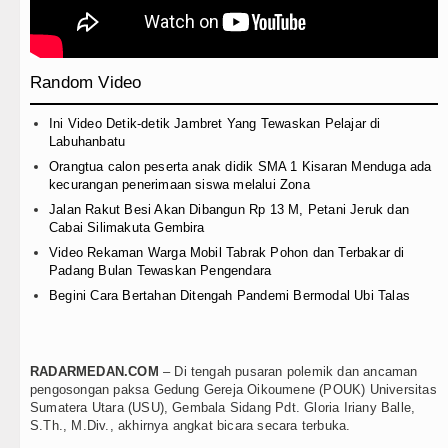
 Dortmund
Random Video
Persahabatan di Seoul
Ini Video Detik-detik Jambret Yang Tewaskan Pelajar di
Labuhanbatu
lauan Nias
Orangtua calon peserta anak didik SMA 1 Kisaran Menduga ada
kecurangan penerimaan siswa melalui Zona
 Bakal Aksi Damai di Mapolda Sumut
Jalan Rakut Besi Akan Dibangun Rp 13 M, Petani Jeruk dan
Cabai Silimakuta Gembira
 Balige
Video Rekaman Warga Mobil Tabrak Pohon dan Terbakar di
Padang Bulan Tewaskan Pengendara
Begini Cara Bertahan Ditengah Pandemi Bermodal Ubi Talas
dian Air Panas Doulu
RADARMEDAN.COM
– Di tengah pusaran polemik dan ancaman
pengosongan paksa Gedung Gereja Oikoumene (POUK) Universitas
tus 2026 Pukul 17.00 WIB
Sumatera Utara (USU), Gembala Sidang Pdt. Gloria Iriany Balle,
S.Th., M.Div., akhirnya angkat bicara secara terbuka.