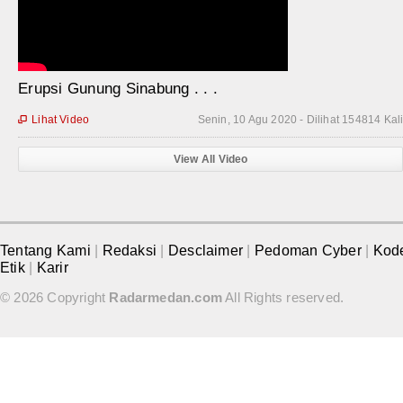
Erupsi Gunung Sinabung . . .
Lihat Video
Senin, 10 Agu 2020 - Dilihat 154814 Kal

View All Video
Tentang Kami
|
Redaksi
|
Desclaimer
|
Pedoman Cyber
|
Kod
Etik
|
Karir
© 2026 Copyright
Radarmedan.com
All Rights reserved.