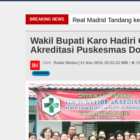
Real Madrid Tandang ke
BREAKING NEWS
Gubsu Bobby Prioritaska
Wakil Bupati Karo Hadiri
Akreditasi Puskesmas Do
Dugaan Penyimpangan D
PSG vs Manchester Unit
Oleh :
Radar Medan | 21 Nov 2019, 20:22:22 WIB
| 👁 2
KESEHATAN
Real Madrid Tandang ke
Gubsu Bobby Prioritaska
Dugaan Penyimpangan D
PSG vs Manchester Unit
Real Madrid Tandang ke