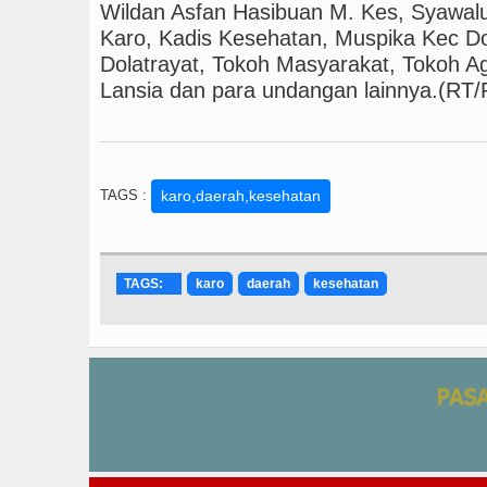
Wildan Asfan Hasibuan M. Kes, Syawa
Karo, Kadis Kesehatan, Muspika Kec Do
Dolatrayat, Tokoh Masyarakat, Tokoh 
Lansia dan para undangan lainnya.(RT
TAGS :
karo,daerah,kesehatan
TAGS:
karo
daerah
kesehatan