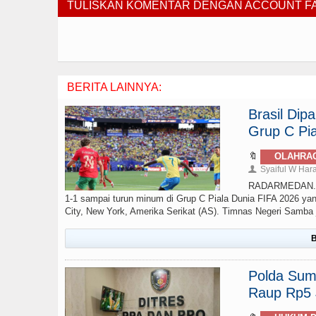
TULISKAN KOMENTAR DENGAN ACCOUNT 
BERITA LAINNYA:
Brasil Di
Grup C Pia
🔖
OLAHRA
Syaiful W Har
👤
RADARMEDAN.com 
1-1 sampai turun minum di Grup C Piala Dunia FIFA 2026 yan
City, New York, Amerika Serikat (AS). Timnas Negeri Samba ju
B
Polda Sumu
Raup Rp5 J