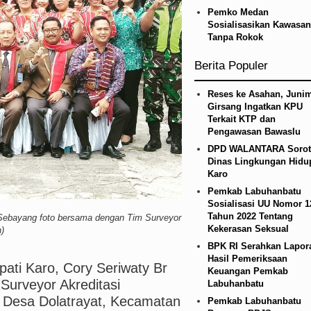
n Infrastruktur Nias Utara, Jalan Penggerak Ekon
Pemko Medan
Sosialisasikan Kawasan
Tanpa Rokok
ana BOS TA 2025, Jurnalis Surati SMPN 1 Batan
Berita Populer
ed Laga Persahabatan di Swedia 8 Agustus 2026
Reses ke Asahan, Junim
Girsang Ingatkan KPU
Terkait KTP dan
Pengawasan Bawaslu
DPD WALANTARA Sorot
Dinas Lingkungan Hidu
Karo
Pemkab Labuhanbatu
Sosialisasi UU Nomor 1
Tahun 2022 Tentang
 Sebayang foto bersama dengan Tim Surveyor
Kekerasan Seksual
n)
BPK RI Serahkan Lapor
Hasil Pemeriksaan
pati Karo, Cory Seriwaty Br
Keuangan Pemkab
urveyor Akreditasi
Labuhanbatu
 Desa Dolatrayat, Kecamatan
Pemkab Labuhanbatu