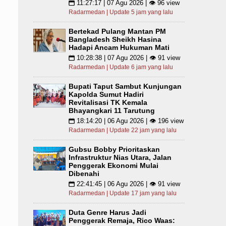
11:27:17 | 07 Agu 2026 | 👁 96 view
📅
Radarmedan | Update 5 jam yang lalu
Bertekad Pulang Mantan PM
Bangladesh Sheikh Hasina
Hadapi Ancam Hukuman Mati
10:28:38 | 07 Agu 2026 | 👁 91 view
📅
Radarmedan | Update 6 jam yang lalu
Bupati Taput Sambut Kunjungan
Kapolda Sumut Hadiri
Revitalisasi TK Kemala
Bhayangkari 11 Tarutung
18:14:20 | 06 Agu 2026 | 👁 196 view
📅
Radarmedan | Update 22 jam yang lalu
Gubsu Bobby Prioritaskan
Infrastruktur Nias Utara, Jalan
Penggerak Ekonomi Mulai
Dibenahi
22:41:45 | 06 Agu 2026 | 👁 91 view
📅
Radarmedan | Update 17 jam yang lalu
Duta Genre Harus Jadi
Penggerak Remaja, Rico Waas: