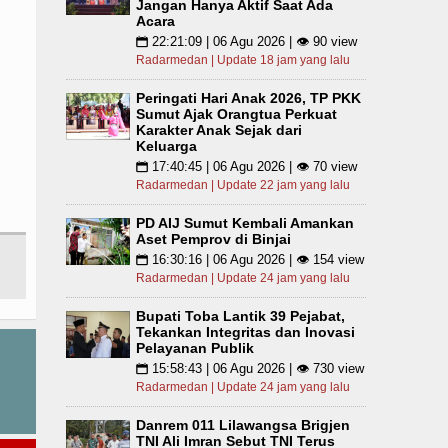
Jangan Hanya Aktif Saat Ada
Acara
22:21:09 | 06 Agu 2026 | 👁 90 view
📅
Radarmedan | Update 18 jam yang lalu
Peringati Hari Anak 2026, TP PKK
Sumut Ajak Orangtua Perkuat
Karakter Anak Sejak dari
Keluarga
17:40:45 | 06 Agu 2026 | 👁 70 view
📅
Radarmedan | Update 22 jam yang lalu
PD AIJ Sumut Kembali Amankan
Aset Pemprov di Binjai
16:30:16 | 06 Agu 2026 | 👁 154 view
📅
Radarmedan | Update 24 jam yang lalu
Bupati Toba Lantik 39 Pejabat,
Tekankan Integritas dan Inovasi
Pelayanan Publik
15:58:43 | 06 Agu 2026 | 👁 730 view
📅
Radarmedan | Update 24 jam yang lalu
Danrem 011 Lilawangsa Brigjen
TNI Ali Imran Sebut TNI Terus