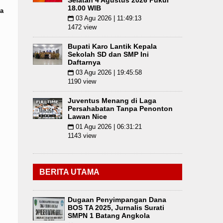
Selatan 4 Agustus 2026 Pukul
18.00 WIB
a
03 Agu 2026 | 11:49:13
📅
1472 view
Bupati Karo Lantik Kepala
Sekolah SD dan SMP Ini
Daftarnya
03 Agu 2026 | 19:45:58
📅
1190 view
Juventus Menang di Laga
Persahabatan Tanpa Penonton
Lawan Nice
01 Agu 2026 | 06:31:21
📅
1143 view
BERITA UTAMA
Dugaan Penyimpangan Dana
BOS TA 2025, Jurnalis Surati
SMPN 1 Batang Angkola