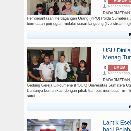
🔖
HUKUM D
Radar Medan
👤
RADARMEDAN.COM
Pemberantasan Perdagangan Orang (PPO) Polda Sumatera Ut
bermuatan pornografi melalui siaran langsung (live streamin
B
USU Dinil
Menag Tur
🔖
UMUM
Radar Medan
👤
RADARMEDAN.CO
Gedung Gereja Oikoumene (POUK) Universitas Sumatera Uta
Buntunya komunikasi dengan pihak kampus membuat Tim Huk
surat . . .
B
Lantik Ese
bagi Pejab