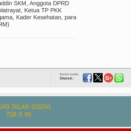
luddin SKM, Anggota DPRD
latrayat, Ketua TP PKK
Agama, Kader Kesehatan, para
/RM)
Social media
Shared :