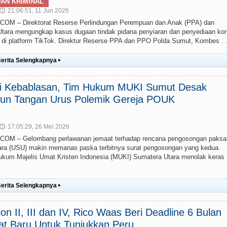
AN KRIMINAL
21:06:51, 11 Jun 2026
🕔
 – Direktorat Reserse Perlindungan Perempuan dan Anak (PPA) dan
ara mengungkap kasus dugaan tindak pidana penyiaran dan penyediaan ko
g) di platform TikTok. Direktur Reserse PPA dan PPO Polda Sumut, Kombes . .
erita Selengkapnya
▸
ai Kebablasan, Tim Hukum MUKI Sumut Desak
un Tangan Urus Polemik Gereja POUK
17:05:29, 26 Mei 2026
🕔
M – Gelombang perlawanan jemaat terhadap rencana pengosongan paksa
ra (USU) makin memanas paska terbitnya surat pengosongan yang kedua.
um Majelis Umat Kristen Indonesia (MUKI) Sumatera Utara menolak keras
erita Selengkapnya
▸
lon II, III dan IV, Rico Waas Beri Deadline 6 Bulan
at Baru Untuk Tunjukkan Peru