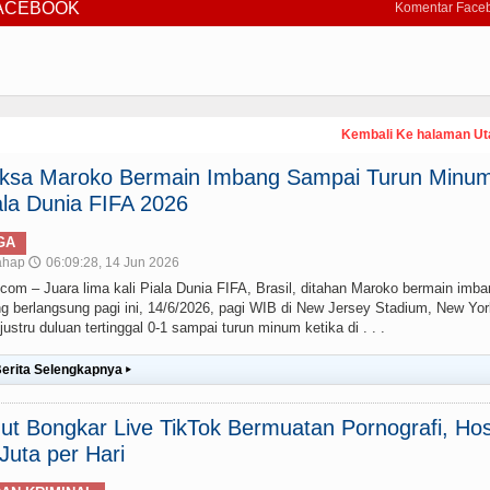
FACEBOOK
Komentar Face
Kembali Ke halaman U
paksa Maroko Bermain Imbang Sampai Turun Minum
la Dunia FIFA 2026
GA
ahap
06:09:28, 14 Jun 2026
🕔
– Juara lima kali Piala Dunia FIFA, Brasil, ditahan Maroko bermain imba
g berlangsung pagi ini, 14/6/2026, pagi WIB di New Jersey Stadium, New Yor
stru duluan tertinggal 0-1 sampai turun minum ketika di . . .
erita Selengkapnya
▸
t Bongkar Live TikTok Bermuatan Pornografi, Hos
uta per Hari