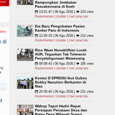
book
Rampungkan Jembatan
Pascabencana di Aceh
13:01:47 | 06 Agu 2026 | 👁 224 view
📅
Radarmedan | Update 1 hari yang lalu
Era Baru Pengobatan Pasien
Kanker Paru di Indonesia
tama
12:45:19 | 06 Agu 2026 | 👁 212 view
📅
Radarmedan | Update 1 hari yang lalu
 di
Rico Waas Nonaktifkan Lurah
AUR, Tegaskan Tak Toleransi
Penyalahgunaan Wewenang
08:08:43 | 06 Agu 2026 | 👁 185 view
📅
ng
Radarmedan | Update 1 hari yang lalu
k
Komisi D DPRDSU Ikut Gubsu
Bobby Nasution Berkantor di
Nias
20:30:44 | 05 Agu 2026 | 👁 221 view
📅
Radarmedan | Update 2 hari yang lalu
t
Wabup Taput Hadiri Rapat
Persiapan Penataan Desa dan
Batas Desa Wilayah Sumut