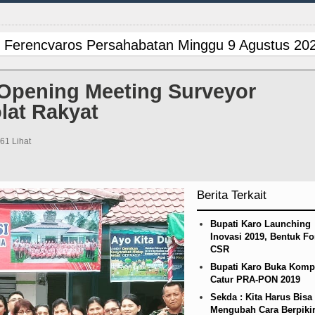
 Ferencvaros Persahabatan Minggu 9 Agustus 202
n Infrastruktur Nias Utara, Jalan Penggerak Ekon
 Opening Meeting Surveyor
lat Rakyat
ana BOS TA 2025, Jurnalis Surati SMPN 1 Batan
ed Laga Persahabatan di Swedia 8 Agustus 2026
961 Lihat
 Ferencvaros Persahabatan Minggu 9 Agustus 202
Berita Terkait
n Infrastruktur Nias Utara, Jalan Penggerak Ekon
Bupati Karo Launching
ana BOS TA 2025, Jurnalis Surati SMPN 1 Batan
Inovasi 2019, Bentuk F
CSR
ed Laga Persahabatan di Swedia 8 Agustus 2026
Bupati Karo Buka Kompe
Catur PRA-PON 2019
 Ferencvaros Persahabatan Minggu 9 Agustus 202
Sekda : Kita Harus Bisa
Mengubah Cara Berpiki