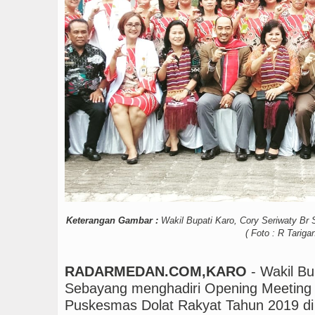
Gubsu Bobby Prioritaska
Dugaan Penyimpangan D
PSG vs Manchester Unit
Keterangan Gambar :
Wakil Bupati Karo, Cory Seriwaty Br
( Foto : R Tariga
RADARMEDAN.COM,KARO
- Wakil Bu
Sebayang menghadiri Opening Meeting S
Puskesmas Dolat Rakyat Tahun 2019 di