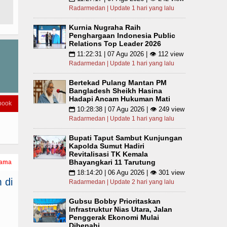
Radarmedan | Update 1 hari yang lalu
Kurnia Nugraha Raih
Penghargaan Indonesia Public
Relations Top Leader 2026
11:22:31 | 07 Agu 2026 | 👁 112 view
📅
Radarmedan | Update 1 hari yang lalu
Bertekad Pulang Mantan PM
Bangladesh Sheikh Hasina
Hadapi Ancam Hukuman Mati
book
10:28:38 | 07 Agu 2026 | 👁 249 view
📅
Radarmedan | Update 1 hari yang lalu
Bupati Taput Sambut Kunjungan
Kapolda Sumut Hadiri
Revitalisasi TK Kemala
Bhayangkari 11 Tarutung
tama
18:14:20 | 06 Agu 2026 | 👁 301 view
📅
 di
Radarmedan | Update 2 hari yang lalu
Gubsu Bobby Prioritaskan
Infrastruktur Nias Utara, Jalan
Penggerak Ekonomi Mulai
Dibenahi