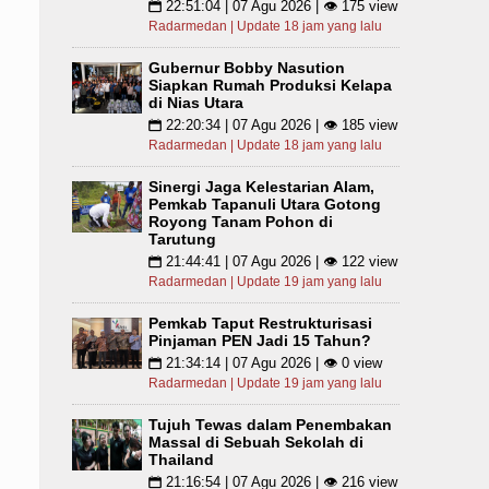
22:51:04 | 07 Agu 2026 | 👁 175 view
📅
Radarmedan | Update 18 jam yang lalu
Gubernur Bobby Nasution
Siapkan Rumah Produksi Kelapa
di Nias Utara
22:20:34 | 07 Agu 2026 | 👁 185 view
📅
Radarmedan | Update 18 jam yang lalu
Sinergi Jaga Kelestarian Alam,
Pemkab Tapanuli Utara Gotong
Royong Tanam Pohon di
Tarutung
21:44:41 | 07 Agu 2026 | 👁 122 view
📅
Radarmedan | Update 19 jam yang lalu
Pemkab Taput Restrukturisasi
Pinjaman PEN Jadi 15 Tahun?
21:34:14 | 07 Agu 2026 | 👁 0 view
📅
Radarmedan | Update 19 jam yang lalu
Tujuh Tewas dalam Penembakan
Massal di Sebuah Sekolah di
Thailand
21:16:54 | 07 Agu 2026 | 👁 216 view
📅