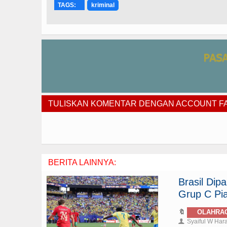
TAGS:
kriminal
TULISKAN KOMENTAR DENGAN ACCOUNT 
BERITA LAINNYA:
Brasil Di
Grup C Pia
🔖
OLAHRA
Syaiful W Har
👤