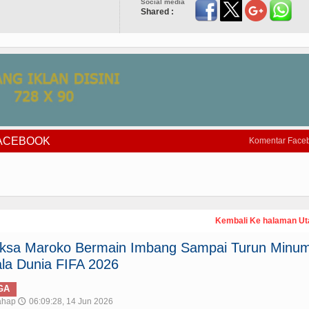
Social media
Shared :
FACEBOOK
Komentar Face
Kembali Ke halaman U
paksa Maroko Bermain Imbang Sampai Turun Minum
la Dunia FIFA 2026
GA
ahap
06:09:28, 14 Jun 2026
🕔