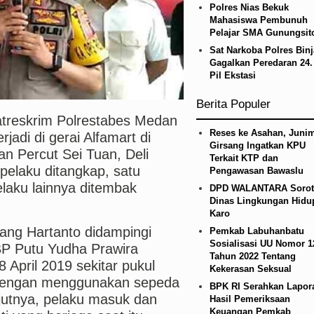
Polres Nias Bekuk
kap 1.187 Kasus Narkoba dalam 300 Hari, Puluha
Mahasiswa Pembunuh
Pelajar SMA Gunungsito
etico Madrid Persahabatan di Seoul Minggu 9 Agus
Sat Narkoba Polres Binj
Gagalkan Peredaran 24.
Pil Ekstasi
Berita Populer
treskrim Polrestabes Medan
Reses ke Asahan, Junim
di di gerai Alfamart di
Girsang Ingatkan KPU
n Percut Sei Tuan, Deli
Terkait KTP dan
pelaku ditangkap, satu
Pengawasan Bawaslu
laku lainnya ditembak
DPD WALANTARA Sorot
Dinas Lingkungan Hidu
Karo
ng Hartanto didampingi
Pemkab Labuhanbatu
Sosialisasi UU Nomor 1
P Putu Yudha Prawira
Tahun 2022 Tentang
8 April 2019 sekitar pukul
Kekerasan Seksual
 dengan menggunakan sepeda
BPK RI Serahkan Lapor
jutnya, pelaku masuk dan
Hasil Pemeriksaan
Keuangan Pemkab