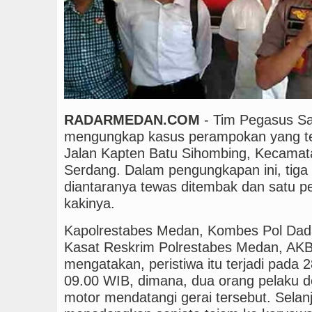
Polrestabes Medan Ung
Manchester City vs Atl
RADARMEDAN.COM
- Tim Pegasus Sa
mengungkap kasus perampokan yang terja
Jalan Kapten Batu Sihombing, Kecamata
Serdang. Dalam pengungkapan ini, tiga 
diantaranya tewas ditembak dan satu pe
kakinya.
Kapolrestabes Medan, Kombes Pol Dada
Kasat Reskrim Polrestabes Medan, AKB
mengatakan, peristiwa itu terjadi pada 2
09.00 WIB, dimana, dua orang pelaku
motor mendatangi gerai tersebut. Selan