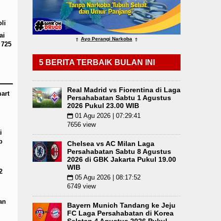
n Kilogram Barbut Dimusnahkan
Liverpool vs Mo
li
tus 2026 Pukul 18.00 WIB
ai
Ayo Perangi Narkoba
⇑
⇑
 725
5 BERITA TERBAIK BULAN INI
Real Madrid vs Fiorentina di Laga
art
Persahabatan Sabtu 1 Agustus
2026 Pukul 23.00 WIB
01 Agu 2026 | 07:29:41
📅
7656 view
i
p
Chelsea vs AC Milan Laga
Persahabatan Sabtu 8 Agustus
2026 di GBK Jakarta Pukul 19.00
WIB
2
05 Agu 2026 | 08:17:52
📅
6749 view
an
Bayern Munich Tandang ke Jeju
FC Laga Persahabatan di Korea