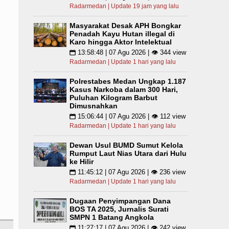
Radarmedan | Update 19 jam yang lalu
Masyarakat Desak APH Bongkar
Penadah Kayu Hutan illegal di
Karo hingga Aktor Intelektual
13:58:48 | 07 Agu 2026 | 👁 344 view
📅
Radarmedan | Update 1 hari yang lalu
Polrestabes Medan Ungkap 1.187
Kasus Narkoba dalam 300 Hari,
Puluhan Kilogram Barbut
Dimusnahkan
15:06:44 | 07 Agu 2026 | 👁 112 view
📅
Radarmedan | Update 1 hari yang lalu
Dewan Usul BUMD Sumut Kelola
Rumput Laut Nias Utara dari Hulu
ke Hilir
11:45:12 | 07 Agu 2026 | 👁 236 view
📅
Radarmedan | Update 1 hari yang lalu
Dugaan Penyimpangan Dana
BOS TA 2025, Jurnalis Surati
SMPN 1 Batang Angkola
11:27:17 | 07 Agu 2026 | 👁 242 view
📅