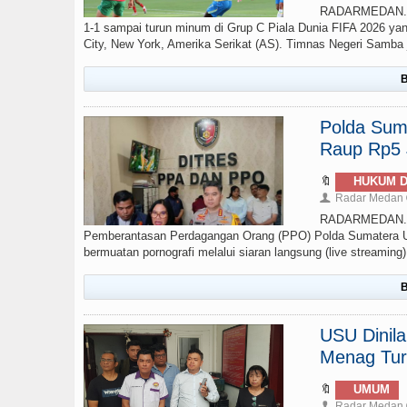
RADARMEDAN.com 
1-1 sampai turun minum di Grup C Piala Dunia FIFA 2026 yan
City, New York, Amerika Serikat (AS). Timnas Negeri Samba ju
B
Polda Sumu
Raup Rp5 J
🔖
HUKUM D
Radar Medan
👤
RADARMEDAN.COM
Pemberantasan Perdagangan Orang (PPO) Polda Sumatera Ut
bermuatan pornografi melalui siaran langsung (live streamin
B
USU Dinil
Menag Tur
🔖
UMUM
Radar Medan
👤