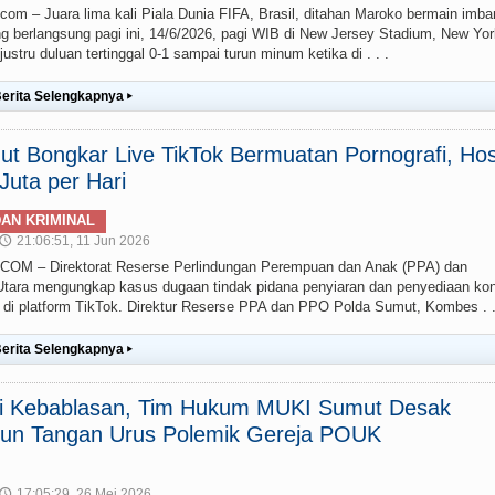
– Juara lima kali Piala Dunia FIFA, Brasil, ditahan Maroko bermain imba
g berlangsung pagi ini, 14/6/2026, pagi WIB di New Jersey Stadium, New Yor
stru duluan tertinggal 0-1 sampai turun minum ketika di . . .
erita Selengkapnya
▸
t Bongkar Live TikTok Bermuatan Pornografi, Hos
uta per Hari
AN KRIMINAL
21:06:51, 11 Jun 2026
🕔
 – Direktorat Reserse Perlindungan Perempuan dan Anak (PPA) dan
ara mengungkap kasus dugaan tindak pidana penyiaran dan penyediaan ko
g) di platform TikTok. Direktur Reserse PPA dan PPO Polda Sumut, Kombes . .
erita Selengkapnya
▸
ai Kebablasan, Tim Hukum MUKI Sumut Desak
un Tangan Urus Polemik Gereja POUK
17:05:29, 26 Mei 2026
🕔