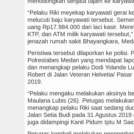
menodongkan senjata tajam ke karyawati
“Pelaku Riki meyekap karyawati gerai k
melucuti baju karyawati tersebut. Sem
uang Rp17.984.000 dari laci kasir. Mer
KTP, dan ATM milik karyawati tersebut,
jenazah rumah sakit Bhayangkara, Meda
Peristiwa tersebut dilaporkan ke polisi.
Polrestabes Medan yang mendapat lapo
dan menangkap pelaku Dodi Yolanda Lub
Robert di Jalan Veteran Helvetia/ Pasa
2019.
“Pelaku mengaku melakukan aksinya b
Maulana Lubis (26). Petugas melakuk
menangkap pelaku Riki saat sedang dud
Jalan Setia Budi pada 31 Agustus 2019 
juga didampingi Kanit Pidum Iptu M Sai
Petugas kembali melakukan pengemban