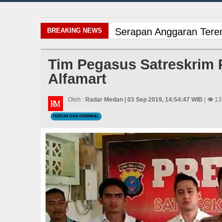
Serapan Anggaran Teren
BREAKING NEWS
Pemkab Taput Restruktu
Tim Pegasus Satreskrim
Alfamart
Masyarakat Desak APH Bo
Manchester City vs Atl
Oleh :
Radar Medan | 03 Sep 2019, 14:54:47 WIB
| 👁 13
HUKUM DAN KRIMINAL
Sinergi Jaga Kelestari
Bayern Munich Menang T
Liverpool vs Monaco La
Gubernur Bobby Nasutio
Tujuh Tewas dalam Pene