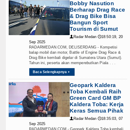
Bobby Nasution
Berharap Drag Race
& Drag Bike Bisa
Bangun Sport
Tourism di Sumut
Radar Medan
18:50:19, 20
👤
🕔
Sep 2025
RADARMEDAN.COM, DELISERDANG - Kompetisi
balap mobil dan motor, Battle of Engine Drag Race &
Drag Bike kembali digelar di Sumatera Utara (Sumut).
Tahun ini, peserta akan memperebutkan Piala . . .
Baca Selengkapnya
▸
Geopark Kaldera
Toba Kembali Raih
Green Card GM BP
Kaldera Toba: Kerja
Keras Semua Pihak
Radar Medan
18:35:03, 07
👤
🕔
Sep 2025
RADARMEDAN.COM - Geopark Kaldera Toba kembali