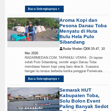
.
Baca Selengkapnya
▸
Aroma Kopi dan
Pesona Danau Toba
Menyatu di Huta
Bulu Hela Pulo
Sibandang
Radar Medan
08:35:47, 10
👤
🕔
Mei 2026
RADARMEDAN.COM, TAPANULI UTARA - Di tepian
indah Pulo Sibandang, semilir angin Danau Toba
membawa harum kopi yang baru diracik. Suasana
hangat itu terasa berbeda ketika penggiat Pariwisata . . .
Baca Selengkapnya
▸
Semarak HUT
Kabupaten Toba,
Solu Bolon Event
Paling Banyak Sedot