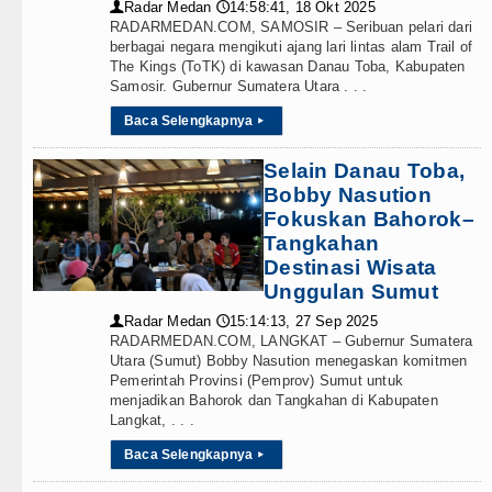
Radar Medan
14:58:41, 18 Okt 2025
👤
🕔
RADARMEDAN.COM, SAMOSIR – Seribuan pelari dari
berbagai negara mengikuti ajang lari lintas alam Trail of
The Kings (ToTK) di kawasan Danau Toba, Kabupaten
Samosir. Gubernur Sumatera Utara . . .
Baca Selengkapnya
▸
Selain Danau Toba,
Bobby Nasution
Fokuskan Bahorok–
Tangkahan
Destinasi Wisata
Unggulan Sumut
Radar Medan
15:14:13, 27 Sep 2025
👤
🕔
RADARMEDAN.COM, LANGKAT – Gubernur Sumatera
Utara (Sumut) Bobby Nasution menegaskan komitmen
Pemerintah Provinsi (Pemprov) Sumut untuk
menjadikan Bahorok dan Tangkahan di Kabupaten
Langkat, . . .
Baca Selengkapnya
▸