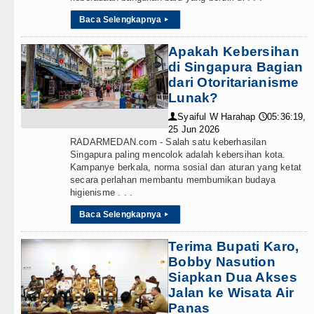
Baca Selengkapnya
Akses Jalan ke Pemandian Air Pa
▸
Dayang Nan Tujuh Menggetarkan
Apakah Kebersihan
di Singapura Bagian
Tim Gabungan Ringkus 3 Tersang
dari Otoritarianisme
Lunak?
Emma Raducanu Absen di Grand 
Syaiful W Harahap
05:36:19,
👤
🕔
25 Jun 2026
Juventus Dikalahkan Inter Milan 
RADARMEDAN.com - Salah satu keberhasilan
Singapura paling mencolok adalah kebersihan kota.
Kampanye berkala, norma sosial dan aturan yang ketat
PSG Ditahan Manchester United 
secara perlahan membantu membumikan budaya
higienisme . . .
Chelsea Gilas AC Milan di Laga 
Baca Selengkapnya
▸
Ketua GRIB Jaya Labuhanbatu Ge
Terima Bupati Karo,
Gubernur Bobby Nasution Minta 
Bobby Nasution
Siapkan Dua Akses
Rico Waas : Kemerdekaan Harus 
Jalan ke Wisata Air
Panas