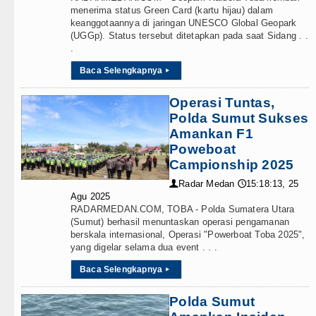
menerima status Green Card (kartu hijau) dalam
keanggotaannya di jaringan UNESCO Global Geopark
(UGGp). Status tersebut ditetapkan pada saat Sidang . .
.
Baca Selengkapnya
▸
Operasi Tuntas,
Polda Sumut Sukses
Amankan F1
Poweboat
Campionship 2025
Radar Medan
15:18:13, 25
👤
🕔
Agu 2025
RADARMEDAN.COM, TOBA - Polda Sumatera Utara
(Sumut) berhasil menuntaskan operasi pengamanan
berskala internasional, Operasi "Powerboat Toba 2025",
yang digelar selama dua event . . .
Baca Selengkapnya
▸
Polda Sumut