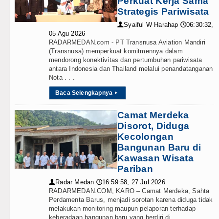
Perkuat Kerja Sama
Teknologi
Rico Waas : Kemerdekaan Harus 
Strategis Pariwisata
Internasional
Syaiful W Harahap
06:30:32,
👤
🕔
Akses Jalan ke Pemandian Air Pa
05 Agu 2026
RADARMEDAN.com - PT Transnusa Aviation Mandiri
Wisata
Dayang Nan Tujuh Menggetarkan
(Transnusa) memperkuat komitmennya dalam
mendorong konektivitas dan pertumbuhan pariwisata
TIPS dan TRIK
antara Indonesia dan Thailand melalui penandatanganan
Tim Gabungan Ringkus 3 Tersang
Nota . . .
+ Lainnya
Emma Raducanu Absen di Grand 
Baca Selengkapnya
▸
Video
Juventus Dikalahkan Inter Milan 
Camat Merdeka
Disorot, Diduga
Kesehatan
PSG Ditahan Manchester United 
Kecolongan
Bangunan Baru di
Kuliner
Chelsea Gilas AC Milan di Laga 
Kawasan Wisata
Pariban
Siraman Rohani
Ketua GRIB Jaya Labuhanbatu Ge
Radar Medan
16:59:58, 27 Jul 2026
👤
🕔
RADARMEDAN.COM, KARO – Camat Merdeka, Sahta
Gubernur Bobby Nasution Minta 
Perdamenta Barus, menjadi sorotan karena diduga tidak
melakukan monitoring maupun pelaporan terhadap
Rico Waas : Kemerdekaan Harus 
keberadaan bangunan baru yang berdiri di . . .