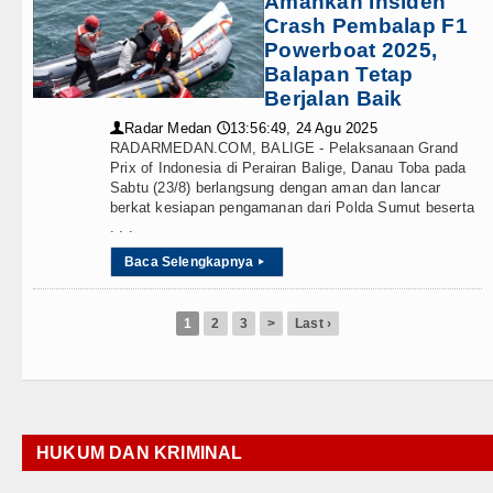
Amankan Insiden
Crash Pembalap F1
Powerboat 2025,
Balapan Tetap
Berjalan Baik
Radar Medan
13:56:49, 24 Agu 2025
👤
🕔
RADARMEDAN.COM, BALIGE - Pelaksanaan Grand
Prix of Indonesia di Perairan Balige, Danau Toba pada
Sabtu (23/8) berlangsung dengan aman dan lancar
berkat kesiapan pengamanan dari Polda Sumut beserta
. . .
Baca Selengkapnya
▸
1
2
3
>
Last ›
HUKUM DAN KRIMINAL