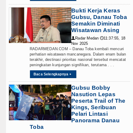
Bukti Kerja Keras
Gubsu, Danau Toba
Semakin Diminati
Wisatawan Asing
Radar Medan
11:37:55, 18
👤
🕔
Nov 2025
RADARMEDAN.COM – Danau Toba kembali mencuri
perhatian wisatawan mancanegara. Dalam enam bulan
terakhir, destinasi prioritas nasional tersebut mencatat
peningkatan kunjungan signifikan, terutama . . .
Baca Selengkapnya
▸
Gubsu Bobby
Nasution Lepas
Peserta Trail of The
Kings, Seribuan
Pelari Lintasi
Panorama Danau
Toba