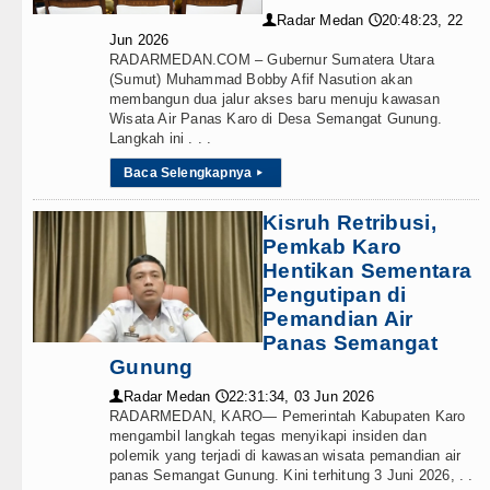
Akses Jalan ke Pemandian Air Pa
Radar Medan
20:48:23, 22
👤
🕔
Jun 2026
Dayang Nan Tujuh Menggetarkan
RADARMEDAN.COM – Gubernur Sumatera Utara
(Sumut) Muhammad Bobby Afif Nasution akan
Tim Gabungan Ringkus 3 Tersang
membangun dua jalur akses baru menuju kawasan
Wisata Air Panas Karo di Desa Semangat Gunung.
Langkah ini . . .
Emma Raducanu Absen di Grand 
Baca Selengkapnya
▸
Kisruh Retribusi,
Pemkab Karo
Hentikan Sementara
Pengutipan di
Pemandian Air
Panas Semangat
Gunung
Radar Medan
22:31:34, 03 Jun 2026
👤
🕔
RADARMEDAN, KARO— Pemerintah Kabupaten Karo
mengambil langkah tegas menyikapi insiden dan
polemik yang terjadi di kawasan wisata pemandian air
panas Semangat Gunung. Kini terhitung 3 Juni 2026, . .