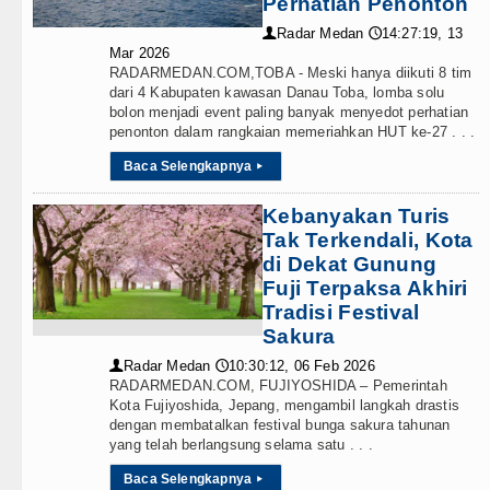
Perhatian Penonton
Radar Medan
14:27:19, 13
👤
🕔
Mar 2026
RADARMEDAN.COM,TOBA - Meski hanya diikuti 8 tim
dari 4 Kabupaten kawasan Danau Toba, lomba solu
bolon menjadi event paling banyak menyedot perhatian
penonton dalam rangkaian memeriahkan HUT ke-27 . . .
Baca Selengkapnya
▸
Kebanyakan Turis
Tak Terkendali, Kota
di Dekat Gunung
Fuji Terpaksa Akhiri
Tradisi Festival
Sakura
Radar Medan
10:30:12, 06 Feb 2026
👤
🕔
RADARMEDAN.COM, FUJIYOSHIDA – Pemerintah
Kota Fujiyoshida, Jepang, mengambil langkah drastis
dengan membatalkan festival bunga sakura tahunan
yang telah berlangsung selama satu . . .
Baca Selengkapnya
▸