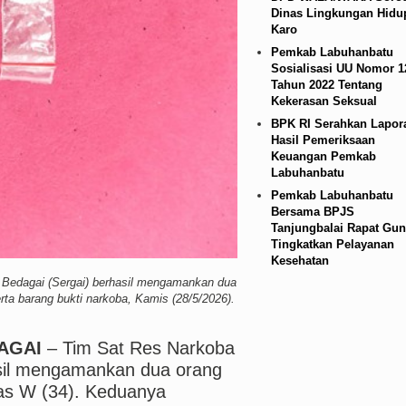
Dinas Lingkungan Hidu
ipis Atas Aston Villa Laga Persahabatan di Hong
Karo
Pemkab Labuhanbatu
ana BOS TA 2025, Jurnalis Surati SMPN 1 Batan
Sosialisasi UU Nomor 1
Tahun 2022 Tentang
Kekerasan Seksual
BPK RI Serahkan Lapor
Hasil Pemeriksaan
Keuangan Pemkab
Labuhanbatu
Pemkab Labuhanbatu
Bersama BPJS
Tanjungbalai Rapat Gun
Tingkatkan Pelayanan
Kesehatan
Bedagai (Sergai) berhasil mengamankan dua
erta barang bukti narkoba, Kamis (28/5/2026).
AGAI
– Tim Sat Res Narkoba
asil mengamankan dua orang
lias W (34). Keduanya