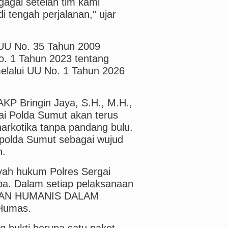
agal setelah tim kami
 tengah perjalanan," ujar
UU No. 35 Tahun 2009
o. 1 Tahun 2023 tentang
lalui UU No. 1 Tahun 2026
AKP Bringin Jaya, S.H., M.H.,
ai Polda Sumut akan terus
rkotika tanpa pandang bulu.
apolda Sumut sebagai wujud
h.
yah hukum Polres Sergai
ba. Dalam setiap pelaksanaan
 DAN HUMANIS DALAM
 Humas.
g bukti berupa satu paket