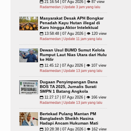
21:16:54 | 07 Agu 2026 | 👁 87 view
📅
Radarmedan | Update 3 jam yang lalu
Masyarakat Desak APH Bongkar
Penadah Kayu Hutan illegal di
Karo hingga Aktor Intelektual
13:58:48 | 07 Agu 2026 | 👁 120 view
📅
Radarmedan | Update 11 jam yang lalu
Dewan Usul BUMD Sumut Kelola
Rumput Laut Nias Utara dari Hulu
ke Hilir
11:45:12 | 07 Agu 2026 | 👁 107 view
📅
Radarmedan | Update 13 jam yang lalu
Dugaan Penyimpangan Dana
BOS TA 2025, Jurnalis Surati
SMPN 1 Batang Angkola
11:27:17 | 07 Agu 2026 | 👁 166 view
📅
Radarmedan | Update 13 jam yang lalu
Bertekad Pulang Mantan PM
Bangladesh Sheikh Hasina
Hadapi Ancam Hukuman Mati
10:28:38 | 07 Agu 2026 | 👁 162 view
📅