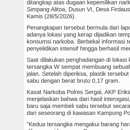
ditangkap atas dugaan kepemilikan narko
Simpang Alitoa, Dusun VI, Desa Firda
Kamis (28/5/2026).
Penangkapan tersebut bermula dari lapo
adanya lokasi yang kerap dijadikan temp
konsumsi narkoba. Berbekal informasi t
penyelidikan intensif hingga berhasil me
Saat dilakukan penghadangan di lokasi 
tersangka W sempat membuang sebuah p
jalan. Setelah diperiksa, plastik tersebut
sabu dengan berat bruto 0,17 gram.
Kasat Narkoba Polres Sergai, AKP Eriks
menjelaskan bahwa dari hasil interogas
baru saja membeli sabu tersebut seca
dari seseorang di kawasan Kampung Po
"Kedua tersangka mengakui barang hara