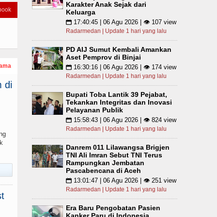
Karakter Anak Sejak dari
book
Keluarga
17:40:45 | 06 Agu 2026 | 👁 107 view
📅
Radarmedan | Update 1 hari yang lalu
PD AIJ Sumut Kembali Amankan
Aset Pemprov di Binjai
tama
16:30:16 | 06 Agu 2026 | 👁 174 view
📅
Radarmedan | Update 1 hari yang lalu
 di
Bupati Toba Lantik 39 Pejabat,
Tekankan Integritas dan Inovasi
Pelayanan Publik
15:58:43 | 06 Agu 2026 | 👁 824 view
📅
Radarmedan | Update 1 hari yang lalu
ng
k
Danrem 011 Lilawangsa Brigjen
TNI Ali Imran Sebut TNI Terus
Rampungkan Jembatan
Pascabencana di Aceh
13:01:47 | 06 Agu 2026 | 👁 251 view
📅
Radarmedan | Update 1 hari yang lalu
t
Era Baru Pengobatan Pasien
Kanker Paru di Indonesia