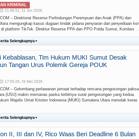
AN KRIMINAL
21:06:51, 11 Jun 2026
🕔
 – Direktorat Reserse Perlindungan Perempuan dan Anak (PPA) dan
ara mengungkap kasus dugaan tindak pidana penyiaran dan penyediaan ko
g) di platform TikTok. Direktur Reserse PPA dan PPO Polda Sumut, Kombes . .
erita Selengkapnya
▸
ai Kebablasan, Tim Hukum MUKI Sumut Desak
un Tangan Urus Polemik Gereja POUK
17:05:29, 26 Mei 2026
🕔
M – Gelombang perlawanan jemaat terhadap rencana pengosongan paksa
ra (USU) makin memanas paska terbitnya surat pengosongan yang kedua.
um Majelis Umat Kristen Indonesia (MUKI) Sumatera Utara menolak keras
erita Selengkapnya
▸
lon II, III dan IV, Rico Waas Beri Deadline 6 Bulan