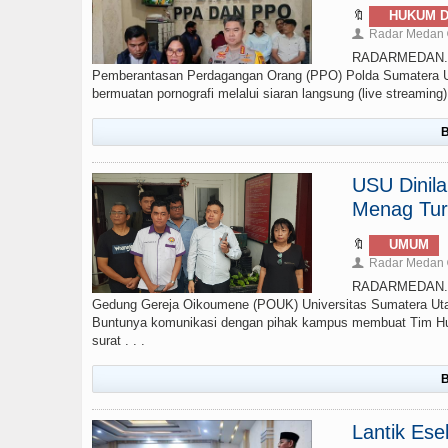
🔖
HUKUM D
Radar Medan
👤
RADARMEDAN.COM
Pemberantasan Perdagangan Orang (PPO) Polda Sumatera Ut
bermuatan pornografi melalui siaran langsung (live streamin
B
USU Dinil
Menag Tur
🔖
UMUM
Radar Medan
👤
RADARMEDAN.CO
Gedung Gereja Oikoumene (POUK) Universitas Sumatera Uta
Buntunya komunikasi dengan pihak kampus membuat Tim Huk
surat . . .
B
Lantik Ese