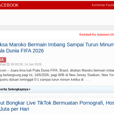
FACEBOOK
Komentar Face
Kembali Ke halaman U
paksa Maroko Bermain Imbang Sampai Turun Minum
la Dunia FIFA 2026
GA
ahap
06:09:28, 14 Jun 2026
🕔
– Juara lima kali Piala Dunia FIFA, Brasil, ditahan Maroko bermain imba
g berlangsung pagi ini, 14/6/2026, pagi WIB di New Jersey Stadium, New Yor
stru duluan tertinggal 0-1 sampai turun minum ketika di . . .
erita Selengkapnya
▸
t Bongkar Live TikTok Bermuatan Pornografi, Hos
uta per Hari