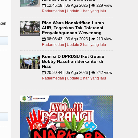
12:45:19 | 06 Agu 2026 | 👁 229 view
📅
Radarmedan | Update 1 hari yang lalu
Rico Waas Nonaktifkan Lurah
nten
AUR, Tegaskan Tak Toleransi
 .
Penyalahgunaan Wewenang
08:08:43 | 06 Agu 2026 | 👁 210 view
📅
Radarmedan | Update 2 hari yang lalu
Komisi D DPRDSU Ikut Gubsu
Bobby Nasution Berkantor di
Nias
20:30:44 | 05 Agu 2026 | 👁 242 view
📅
Radarmedan | Update 2 hari yang lalu