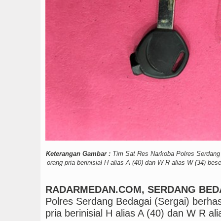
Bayern Munich Menang T
Dugaan Penyimpangan D
Keterangan Gambar :
Tim Sat Res Narkoba Polres Serdang 
orang pria berinisial H alias A (40) dan W R alias W (34) bes
RADARMEDAN.COM, SERDANG BED
Polres Serdang Bedagai (Sergai) berh
pria berinisial H alias A (40) dan W R a