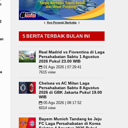
p
 Kong
Masyarakat Desak APH Bongkar Penadah Kay
g Angkola
2
Ayo Perangi Narkoba
⇑
⇑
5 BERITA TERBAIK BULAN INI
an
Real Madrid vs Fiorentina di Laga
Persahabatan Sabtu 1 Agustus
2026 Pukul 23.00 WIB
01 Agu 2026 | 07:29:41
📅
a
7615 view
Chelsea vs AC Milan Laga
Persahabatan Sabtu 8 Agustus
2026 di GBK Jakarta Pukul 19.00
WIB
05 Agu 2026 | 08:17:52
📅
6014 view
Bayern Munich Tandang ke Jeju
FC Laga Persahabatan di Korea