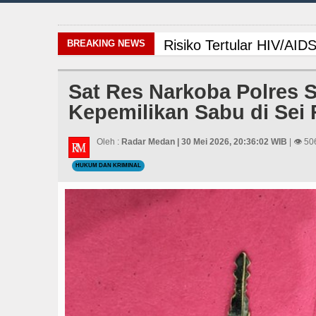
Risiko Tertular HIV/AI
BREAKING NEWS
Juventus vs Inter Mila
Sat Res Narkoba Polres S
Kepemilikan Sabu di Se
Bayern Munich Menang T
Dugaan Penyimpangan D
Oleh :
Radar Medan | 30 Mei 2026, 20:36:02 WIB
| 👁 50
HUKUM DAN KRIMINAL
PSG vs Manchester Unit
Real Madrid Tandang ke
Masyarakat Desak APH Bo
Risiko Tertular HIV/AI
Juventus vs Inter Mila