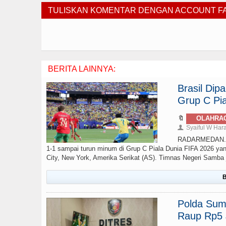
TULISKAN KOMENTAR DENGAN ACCOUNT 
BERITA LAINNYA:
Brasil Di
Grup C Pia
🔖
OLAHRA
Syaiful W Har
👤
RADARMEDAN.com 
1-1 sampai turun minum di Grup C Piala Dunia FIFA 2026 yan
City, New York, Amerika Serikat (AS). Timnas Negeri Samba ju
B
Polda Sumu
Raup Rp5 J