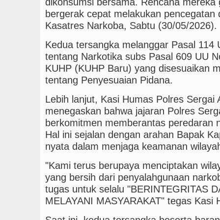
dikonsumsi bersama. Rencana mereka g
bergerak cepat melakukan pencegatan di
Kasatres Narkoba, Sabtu (30/05/2026).
Kedua tersangka melanggar Pasal 114 
tentang Narkotika subs Pasal 609 UU N
KUHP (KUHP Baru) yang disesuaikan me
tentang Penyesuaian Pidana.
Lebih lanjut, Kasi Humas Polres Sergai 
menegaskan bahwa jajaran Polres Serg
berkomitmen memberantas peredaran na
Hal ini sejalan dengan arahan Bapak K
nyata dalam menjaga keamanan wilaya
"Kami terus berupaya menciptakan wila
yang bersih dari penyalahgunaan narko
tugas untuk selalu "BERINTEGRITAS
MELAYANI MASYARAKAT" tegas Kasi
Saat ini, kedua tersangka beserta baran