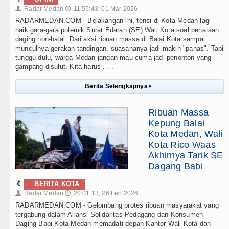
Radar Medan
11:55:43, 01 Mar 2026
👤
🕔
RADARMEDAN.COM - Belakangan ini, tensi di Kota Medan lagi
naik gara-gara polemik Surat Edaran (SE) Wali Kota soal penataan
daging non-halal. Dari aksi ribuan massa di Balai Kota sampai
munculnya gerakan tandingan, suasananya jadi makin "panas". Tapi
tunggu dulu, warga Medan jangan mau cuma jadi penonton yang
gampang disulut. Kita harus . . .
Berita Selengkapnya
▸
Ribuan Massa
Kepung Balai
Kota Medan, Wali
Kota Rico Waas
Akhirnya Tarik SE
Dagang Babi
🔖
BERITA KOTA
Radar Medan
20:01:13, 26 Feb 2026
👤
🕔
RADARMEDAN.COM - Gelombang protes ribuan masyarakat yang
tergabung dalam Aliansi Solidaritas Pedagang dan Konsumen
Daging Babi Kota Medan memadati depan Kantor Wali Kota dan