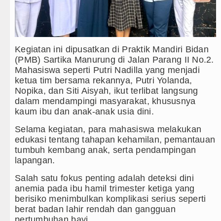
Serapan Anggaran Terendah, Inspektorat Sorot
Gubernur Bobby Nasution Siapkan Rumah Prod
PSG Ditahan Manchester United Main Imbang 
Kegiatan ini dipusatkan di Praktik Mandiri Bidan
(PMB) Sartika Manurung di Jalan Parang II No.2.
Chelsea Gilas AC Milan di Laga Persahabatan
Mahasiswa seperti Putri Nadilla yang menjadi
ketua tim bersama rekannya, Putri Yolanda,
Nopika, dan Siti Aisyah, ikut terlibat langsung
dalam mendampingi masyarakat, khususnya
kaum ibu dan anak-anak usia dini.
Selama kegiatan, para mahasiswa melakukan
edukasi tentang tahapan kehamilan, pemantauan
tumbuh kembang anak, serta pendampingan
lapangan.
Salah satu fokus penting adalah deteksi dini
anemia pada ibu hamil trimester ketiga yang
berisiko menimbulkan komplikasi serius seperti
berat badan lahir rendah dan gangguan
pertumbuhan bayi.