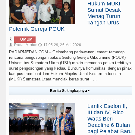
Hukum MUKI
Sumut Desak
Menag Turun
Tangan Urus
Polemik Gereja POUK
🔖
UMUM
Radar Medan
17:05:29, 26 Mei 2026
👤
🕔
RADARMEDAN.COM – Gelombang perlawanan jemaat terhadap
rencana pengosongan paksa Gedung Gereja Oikoumene (POUK)
Universitas Sumatera Utara (USU) makin memanas paska terbitnya
surat pengosongan yang kedua. Buntunya komunikasi dengan pihak
kampus membuat Tim Hukum Majelis Umat Kristen Indonesia
(MUKI) Sumatera Utara menolak keras surat . . .
Berita Selengkapnya
▸
Lantik Eselon II,
III dan IV, Rico
Waas Beri
Deadline 6 Bulan
bagi Pejabat Baru