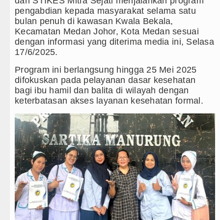
dari STIKES Mitra Sejati menjalankan program
pengabdian kepada masyarakat selama satu
Serapan Anggaran Terendah, Inspektorat Sorot
bulan penuh di kawasan Kwala Bekala,
Kecamatan Medan Johor, Kota Medan sesuai
Gubernur Bobby Nasution Siapkan Rumah Prod
dengan informasi yang diterima media ini, Selasa
17/6/2025.
PSG Ditahan Manchester United Main Imbang 
Program ini berlangsung hingga 25 Mei 2025
Chelsea Gilas AC Milan di Laga Persahabatan
difokuskan pada pelayanan dasar kesehatan
bagi ibu hamil dan balita di wilayah dengan
Ketua GRIB Jaya Labuhanbatu Gelar Turnamen 
keterbatasan akses layanan kesehatan formal.
Gubernur Bobby Nasution Minta Kepala Daera
Rico Waas : Kemerdekaan Harus Dirasakan Ma
Kurang dari 6 Jam, Polsek Kotarih Ringkus Pe
Liverpool vs Monaco Laga Persahabatan di An
Manchester City vs Atletico Madrid Persahaba