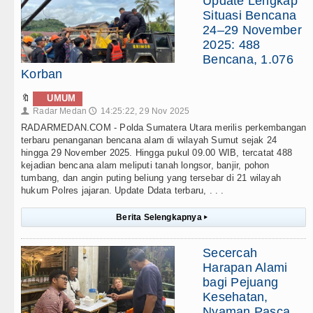
Update Lengkap
Situasi Bencana
24–29 November
2025: 488
Bencana, 1.076
Korban
🔖
UMUM
Radar Medan
14:25:22, 29 Nov 2025
👤
🕔
RADARMEDAN.COM - Polda Sumatera Utara merilis perkembangan
terbaru penanganan bencana alam di wilayah Sumut sejak 24
hingga 29 November 2025. Hingga pukul 09.00 WIB, tercatat 488
kejadian bencana alam meliputi tanah longsor, banjir, pohon
tumbang, dan angin puting beliung yang tersebar di 21 wilayah
hukum Polres jajaran. Update Ddata terbaru, . . .
Berita Selengkapnya
▸
Secercah
Harapan Alami
bagi Pejuang
Kesehatan,
Nyaman Pasca