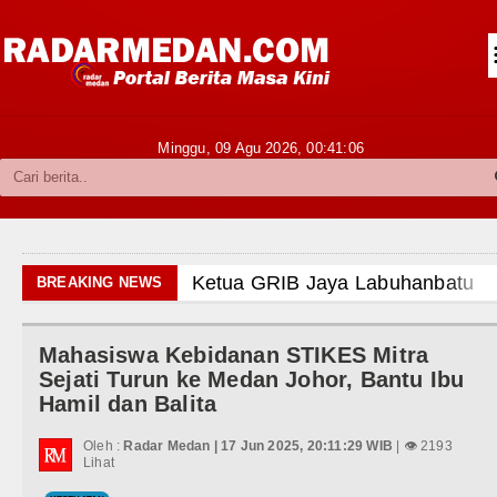
Siantar-Simalungun
Kabupaten Karo
Pakpak Bharat
Minggu, 09 Agu 2026,
00:41:07
Kabupaten Simalungun
Metropolitan
TNI POLRI
Ketua GRIB Jaya Labuhanbatu Gelar Turnamen 
BREAKING NEWS
Hukum dan Kriminal
Gubernur Bobby Nasution Minta Kepala Daera
Mahasiswa Kebidanan STIKES Mitra
Politik
Rico Waas : Kemerdekaan Harus Dirasakan Ma
Sejati Turun ke Medan Johor, Bantu Ibu
Hamil dan Balita
Hiburan
Kurang dari 6 Jam, Polsek Kotarih Ringkus Pe
Oleh :
Radar Medan | 17 Jun 2025, 20:11:29 WIB
| 👁 2193
Olahraga
Lihat
Liverpool vs Monaco Laga Persahabatan di An