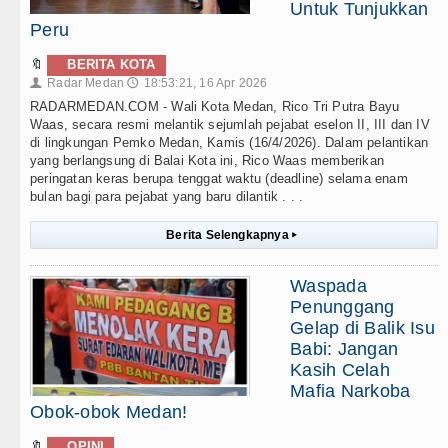
Untuk Tunjukkan
Peru
🔖
BERITA KOTA
Radar Medan
18:53:21, 16 Apr 2026
👤
🕔
RADARMEDAN.COM - Wali Kota Medan, Rico Tri Putra Bayu
Waas, secara resmi melantik sejumlah pejabat eselon II, III dan IV
di lingkungan Pemko Medan, Kamis (16/4/2026). Dalam pelantikan
yang berlangsung di Balai Kota ini, Rico Waas memberikan
peringatan keras berupa tenggat waktu (deadline) selama enam
bulan bagi para pejabat yang baru dilantik . . .
Berita Selengkapnya
▸
Waspada
Penunggang
Gelap di Balik Isu
Babi: Jangan
Kasih Celah
Mafia Narkoba
Obok-obok Medan!
🔖
OPINI