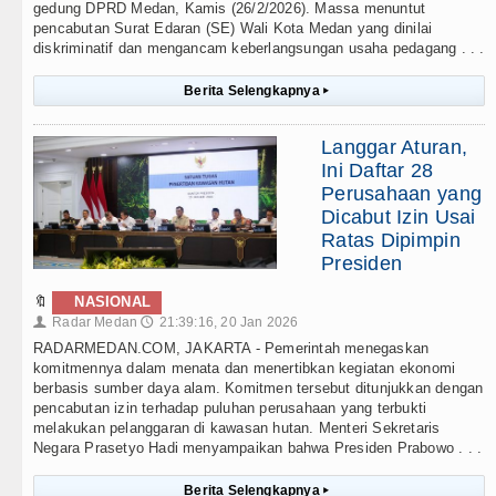
gedung DPRD Medan, Kamis (26/2/2026). Massa menuntut
pencabutan Surat Edaran (SE) Wali Kota Medan yang dinilai
diskriminatif dan mengancam keberlangsungan usaha pedagang . . .
Berita Selengkapnya
▸
Langgar Aturan,
Ini Daftar 28
Perusahaan yang
Dicabut Izin Usai
Ratas Dipimpin
Presiden
🔖
NASIONAL
Radar Medan
21:39:16, 20 Jan 2026
👤
🕔
RADARMEDAN.COM, JAKARTA - Pemerintah menegaskan
komitmennya dalam menata dan menertibkan kegiatan ekonomi
berbasis sumber daya alam. Komitmen tersebut ditunjukkan dengan
pencabutan izin terhadap puluhan perusahaan yang terbukti
melakukan pelanggaran di kawasan hutan. Menteri Sekretaris
Negara Prasetyo Hadi menyampaikan bahwa Presiden Prabowo . . .
Berita Selengkapnya
▸