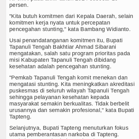
Akses Jalan ke Pemandian Air Panas Doul
persen.
Dayang Nan Tujuh Menggetarkan Gedung 
"Kita butuh komitmen dari Kepala Daerah, selain
komitmen kerja nyata untuk percepatan
Transnusa Resmikan Penerbangan Langs
pencegahan stunting," kata Bambang Widianto.
Juventus vs Palermo Laga Persahabatan d
Usai penandatanganan komitmen itu, Bupati
Tapanuli Tengah Bakhtiar Ahmad Sibarani
mengatakan, salah satu program prioritas pada
misi Kabupaten Tapanuli Tengah dibidang
kesehatan adalah pencegahan stunting.
"Pemkab Tapanuli Tengah komit menekan dan
mengatasi stunting. Kita meningkatkan akreditasi
puskesmas di seluruh wilayah Tapanuli Tengah
sehingga pelayanan kesehatan kepada
masyarakat semakin berkualitas. Tidak berbelit
urusannya dan semakin profesional," kata Bupati
Tapteng.
Selanjutnya, Bupati Tapteng menuturkan fokus
utama pemberantasan narkoba di Tapteng.