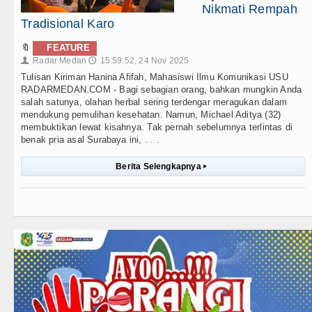
Nikmati Rempah
Tradisional Karo
🔖
FEATURE
Radar Medan
15:59:52, 24 Nov 2025
👤
🕔
Tulisan Kiriman Hanina Afifah, Mahasiswi Ilmu Komunikasi USU
RADARMEDAN.COM - Bagi sebagian orang, bahkan mungkin Anda
salah satunya, olahan herbal sering terdengar meragukan dalam
mendukung pemulihan kesehatan. Namun, Michael Aditya (32)
membuktikan lewat kisahnya. Tak pernah sebelumnya terlintas di
benak pria asal Surabaya ini, . . .
Berita Selengkapnya
▸