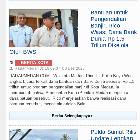
Bantuan untuk
Pengendalian
Banjir, Rico
Waas: Dana Bank
Dunia Rp 1,5
Triliun Dikelola
Oleh BWS
🔖
BERITA KOTA
Radar Medan
18:09:37, 03 Des 2025
👤
🕔
RADARMEDAN.COM - Walikota Medan, Rico Tri Putra Bayu Waas
angkat bicara terkait dana bantuan dari Bank Dunia sebesar Rp 1,5
triliun untuk program pengendalian banjir di Kota Medan. Ia
membantah bahwa Pemerintah Kota (Pemko) Medan mengelola
dana batuan tersebut. Rico menjelaskan bahwa realisasi dana
bantuan tersebut, mengelola adalah Balai . . .
Berita Selengkapnya
▸
Polda Sumut Rilis
Update Lengkap