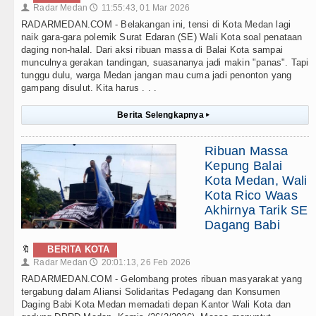
Radar Medan
11:55:43, 01 Mar 2026
👤
🕔
RADARMEDAN.COM - Belakangan ini, tensi di Kota Medan lagi
naik gara-gara polemik Surat Edaran (SE) Wali Kota soal penataan
daging non-halal. Dari aksi ribuan massa di Balai Kota sampai
munculnya gerakan tandingan, suasananya jadi makin "panas". Tapi
tunggu dulu, warga Medan jangan mau cuma jadi penonton yang
gampang disulut. Kita harus . . .
Berita Selengkapnya
▸
Ribuan Massa
Kepung Balai
Kota Medan, Wali
Kota Rico Waas
Akhirnya Tarik SE
Dagang Babi
🔖
BERITA KOTA
Radar Medan
20:01:13, 26 Feb 2026
👤
🕔
RADARMEDAN.COM - Gelombang protes ribuan masyarakat yang
tergabung dalam Aliansi Solidaritas Pedagang dan Konsumen
Daging Babi Kota Medan memadati depan Kantor Wali Kota dan