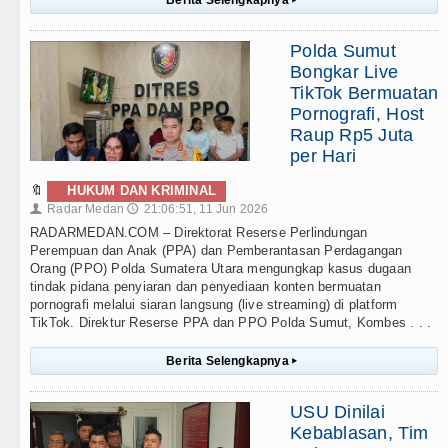
Berita Selengkapnya
▸
Polda Sumut
Bongkar Live
TikTok Bermuatan
Pornografi, Host
Raup Rp5 Juta
per Hari
🔖
HUKUM DAN KRIMINAL
Radar Medan
21:06:51, 11 Jun 2026
👤
🕔
RADARMEDAN.COM – Direktorat Reserse Perlindungan
Perempuan dan Anak (PPA) dan Pemberantasan Perdagangan
Orang (PPO) Polda Sumatera Utara mengungkap kasus dugaan
tindak pidana penyiaran dan penyediaan konten bermuatan
pornografi melalui siaran langsung (live streaming) di platform
TikTok. Direktur Reserse PPA dan PPO Polda Sumut, Kombes . . .
Berita Selengkapnya
▸
USU Dinilai
Kebablasan, Tim