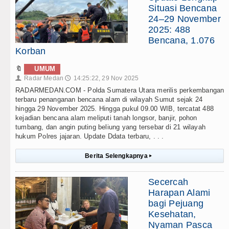
Situasi Bencana
24–29 November
2025: 488
Bencana, 1.076
Korban
🔖
UMUM
Radar Medan
14:25:22, 29 Nov 2025
👤
🕔
RADARMEDAN.COM - Polda Sumatera Utara merilis perkembangan
terbaru penanganan bencana alam di wilayah Sumut sejak 24
hingga 29 November 2025. Hingga pukul 09.00 WIB, tercatat 488
kejadian bencana alam meliputi tanah longsor, banjir, pohon
tumbang, dan angin puting beliung yang tersebar di 21 wilayah
hukum Polres jajaran. Update Ddata terbaru, . . .
Berita Selengkapnya
▸
Secercah
Harapan Alami
bagi Pejuang
Kesehatan,
Nyaman Pasca