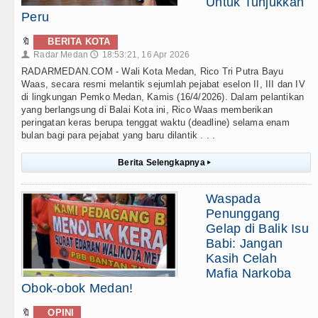
Untuk Tunjukkan
Peru
🔖
BERITA KOTA
Radar Medan
18:53:21, 16 Apr 2026
👤
🕔
RADARMEDAN.COM - Wali Kota Medan, Rico Tri Putra Bayu
Waas, secara resmi melantik sejumlah pejabat eselon II, III dan IV
di lingkungan Pemko Medan, Kamis (16/4/2026). Dalam pelantikan
yang berlangsung di Balai Kota ini, Rico Waas memberikan
peringatan keras berupa tenggat waktu (deadline) selama enam
bulan bagi para pejabat yang baru dilantik . . .
Berita Selengkapnya
▸
Waspada
Penunggang
Gelap di Balik Isu
Babi: Jangan
Kasih Celah
Mafia Narkoba
Obok-obok Medan!
🔖
OPINI