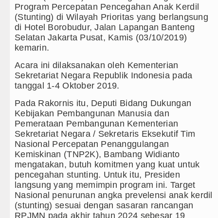
Program Percepatan Pencegahan Anak Kerdil
Akses Jalan ke Pemandian Air Panas Doul
(Stunting) di Wilayah Prioritas yang berlangsung
di Hotel Borobudur, Jalan Lapangan Banteng
Dayang Nan Tujuh Menggetarkan Gedung 
Selatan Jakarta Pusat, Kamis (03/10/2019)
kemarin.
Transnusa Resmikan Penerbangan Langs
Acara ini dilaksanakan oleh Kementerian
Sekretariat Negara Republik Indonesia pada
Juventus vs Palermo Laga Persahabatan d
tanggal 1-4 Oktober 2019.
Arsenal Juara Emirates Cup Menang Adu 
Pada Rakornis itu, Deputi Bidang Dukungan
Kebijakan Pembangunan Manusia dan
Liverpool Ditekuk Monaco pada Laga Pers
Pemerataan Pembangunan Kementerian
Sekretariat Negara / Sekretaris Eksekutif Tim
Manchester City Bangkit untuk Tumbangka
Nasional Percepatan Penanggulangan
Kemiskinan (TNP2K), Bambang Widianto
Bobby Nasution Siapkan Beasiswa Perku
mengatakan, butuh komitmen yang kuat untuk
pencegahan stunting. Untuk itu, Presiden
Kasus Penutupan Gereja Lapor Polisi, J
langsung yang memimpin program ini. Target
Nasional penurunan angka prevelensi anak kerdil
Bikin Resah Warga, 22 Motor Berknalpot 
(stunting) sesuai dengan sasaran rancangan
RPJMN pada akhir tahun 2024 sebesar 19