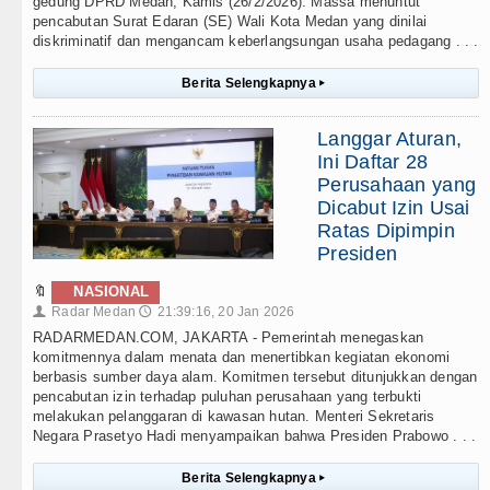
gedung DPRD Medan, Kamis (26/2/2026). Massa menuntut
pencabutan Surat Edaran (SE) Wali Kota Medan yang dinilai
diskriminatif dan mengancam keberlangsungan usaha pedagang . . .
Berita Selengkapnya
▸
Langgar Aturan,
Ini Daftar 28
Perusahaan yang
Dicabut Izin Usai
Ratas Dipimpin
Presiden
🔖
NASIONAL
Radar Medan
21:39:16, 20 Jan 2026
👤
🕔
RADARMEDAN.COM, JAKARTA - Pemerintah menegaskan
komitmennya dalam menata dan menertibkan kegiatan ekonomi
berbasis sumber daya alam. Komitmen tersebut ditunjukkan dengan
pencabutan izin terhadap puluhan perusahaan yang terbukti
melakukan pelanggaran di kawasan hutan. Menteri Sekretaris
Negara Prasetyo Hadi menyampaikan bahwa Presiden Prabowo . . .
Berita Selengkapnya
▸