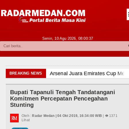
Siantar-Simalungun
Kabupaten Karo
Pakpak Bharat
Senin, 10 Agu 2026,
08:00:38
Kabupaten Simalungun
Metropolitan
TNI POLRI
Arsenal Juara Emirates Cup Menang Adu 
BREAKING NEWS
Hukum dan Kriminal
Liverpool Ditekuk Monaco pada Laga Pers
Bupati Tapanuli Tengah Tandatangani
Politik
Manchester City Bangkit untuk Tumbangka
Komitmen Percepatan Pencegahan
Stunting
Hiburan
Bobby Nasution Siapkan Beasiswa Perku
Oleh :
Radar Medan | 04 Okt 2019, 16:34:00 WIB
| 👁 1371
Olahraga
Lihat
Kasus Penutupan Gereja Lapor Polisi, J