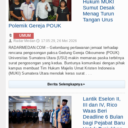
Hukum MUKI
Sumut Desak
Menag Turun
Tangan Urus
Polemik Gereja POUK
🔖
UMUM
Radar Medan
17:05:29, 26 Mei 2026
👤
🕔
RADARMEDAN.COM – Gelombang perlawanan jemaat terhadap
rencana pengosongan paksa Gedung Gereja Oikoumene (POUK)
Universitas Sumatera Utara (USU) makin memanas paska terbitnya
surat pengosongan yang kedua. Buntunya komunikasi dengan pihak
kampus membuat Tim Hukum Majelis Umat Kristen Indonesia
(MUKI) Sumatera Utara menolak keras surat . . .
Berita Selengkapnya
▸
Lantik Eselon II,
III dan IV, Rico
Waas Beri
Deadline 6 Bulan
bagi Pejabat Baru