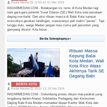
Radar Medan
11:55:43, 01 Mar 2026
👤
🕔
RADARMEDAN.COM - Belakangan ini, tensi di Kota Medan lagi
naik gara-gara polemik Surat Edaran (SE) Wali Kota soal penataan
daging non-halal. Dari aksi ribuan massa di Balai Kota sampai
munculnya gerakan tandingan, suasananya jadi makin "panas". Tapi
tunggu dulu, warga Medan jangan mau cuma jadi penonton yang
gampang disulut. Kita harus . . .
Berita Selengkapnya
▸
Ribuan Massa
Kepung Balai
Kota Medan, Wali
Kota Rico Waas
Akhirnya Tarik SE
Dagang Babi
🔖
BERITA KOTA
Radar Medan
20:01:13, 26 Feb 2026
👤
🕔
RADARMEDAN.COM - Gelombang protes ribuan masyarakat yang
tergabung dalam Aliansi Solidaritas Pedagang dan Konsumen
Daging Babi Kota Medan memadati depan Kantor Wali Kota dan