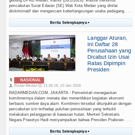
gedung DPRD Medan, Kamis (26/2/2026). Massa menuntut
pencabutan Surat Edaran (SE) Wali Kota Medan yang dinilai
diskriminatif dan mengancam keberlangsungan usaha pedagang . . .
Berita Selengkapnya
▸
Langgar Aturan,
Ini Daftar 28
Perusahaan yang
Dicabut Izin Usai
Ratas Dipimpin
Presiden
🔖
NASIONAL
Radar Medan
21:39:16, 20 Jan 2026
👤
🕔
RADARMEDAN.COM, JAKARTA - Pemerintah menegaskan
komitmennya dalam menata dan menertibkan kegiatan ekonomi
berbasis sumber daya alam. Komitmen tersebut ditunjukkan dengan
pencabutan izin terhadap puluhan perusahaan yang terbukti
melakukan pelanggaran di kawasan hutan. Menteri Sekretaris
Negara Prasetyo Hadi menyampaikan bahwa Presiden Prabowo . . .
Berita Selengkapnya
▸