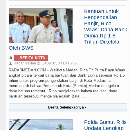
Bantuan untuk
Pengendalian
Banjir, Rico
Waas: Dana Bank
Dunia Rp 1,5
Triliun Dikelola
Oleh BWS
🔖
BERITA KOTA
Radar Medan
18:09:37, 03 Des 2025
👤
🕔
RADARMEDAN.COM - Walikota Medan, Rico Tri Putra Bayu Waas
angkat bicara terkait dana bantuan dari Bank Dunia sebesar Rp 1,5
triliun untuk program pengendalian banjir di Kota Medan. Ia
membantah bahwa Pemerintah Kota (Pemko) Medan mengelola
dana batuan tersebut. Rico menjelaskan bahwa realisasi dana
bantuan tersebut, mengelola adalah Balai . . .
Berita Selengkapnya
▸
Polda Sumut Rilis
Update Lengkap