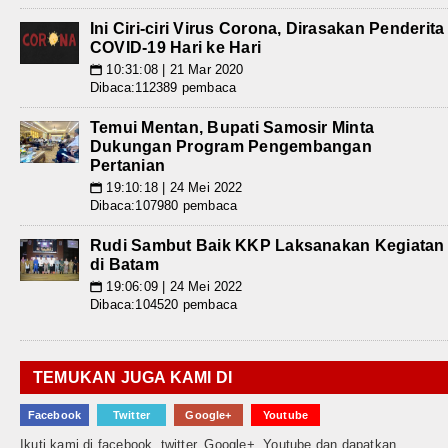
Ini Ciri-ciri Virus Corona, Dirasakan Penderita
COVID-19 Hari ke Hari
10:31:08 | 21 Mar 2020
📅
Dibaca:112389 pembaca
Temui Mentan, Bupati Samosir Minta
Dukungan Program Pengembangan
Pertanian
19:10:18 | 24 Mei 2022
📅
Dibaca:107980 pembaca
Rudi Sambut Baik KKP Laksanakan Kegiatan
di Batam
19:06:09 | 24 Mei 2022
📅
Dibaca:104520 pembaca
TEMUKAN JUGA KAMI DI
Facebook
Twitter
Google+
Youtube
Ikuti kami di facebook, twitter, Google+, Youtube dan dapatkan