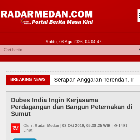
Siantar-Simalungun
Kabupaten Karo
Pakpak Bharat
Sabtu, 08 Agu 2026,
04:04:49
Kabupaten Simalungun
Metropolitan
TNI POLRI
rat Soroti Kinerja Kadis Perkimcikataru Medan
BREAKING NEWS
Hukum dan Kriminal
mah Produksi Kelapa di Nias Utara
Dubes India Ingin Kerjasama
Politik
kab Tapanuli Utara Gotong Royong Tanam Pohon di Tar
Perdagangan dan Bangun Peternakan di
Sumut
Hiburan
man PEN Jadi 15 Tahun?
Oleh :
Radar Medan | 03 Okt 2019, 05:38:25 WIB
| 👁 1491
Olahraga
Lihat
l di Sebuah Sekolah di Thailand