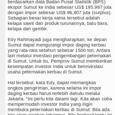
h Kayu Hutan illegal di Karo hingga Aktor Intelektua
berdasarkan data Badan Pusat Statistik (BPS)
ekspor Sumut ke India sebesar US$ 195,987 juta
sus Narkoba dalam 300 Hari, Puluhan Kilogram Barbu
dengan impor sebesar US$ 96,807 juta (surplus).
Sebagian besar kerja sama tersebut adalah
an di Anfield Minggu 9 Agustus 2026 Pukul 20.30 WIB
kelapa sawit dan produk turunannya, batu bara,
kelapa dan gambir.
Persahabatan di Seoul Minggu 9 Agustus 2026 Pukul 18
Edy Rahmayadi juga mengharapkan, ke depan
Sumut dapat mengurangi impor daging kerbau
yang rata-rata setahun sebesar 1500 ton. Antara
lain melalui investasi pengembangan peternakan
di Sumut. Untuk itu, Pemprov Sumut memberikan
kesempatan investor India untuk berinvestasi
usaha peternakan kerbau di Sumut.
Hal tersebut, kata Edy, dapat memangkas
ongkos pengiriman, karena selama ini impor
daging kerbau harus terlebih dahulu melalui
Jakarta. “Ini perlu kita dalami lagi. Kita akan coba
mempermudah investor India yang ingin
membuka peternakan kerbau di Sumut. Bila ada