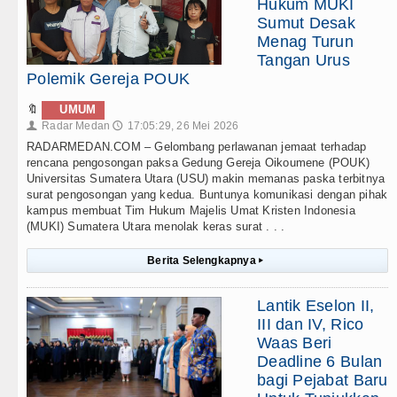
Hukum MUKI
Sumut Desak
Menag Turun
Tangan Urus
Polemik Gereja POUK
🔖
UMUM
Radar Medan
17:05:29, 26 Mei 2026
👤
🕔
RADARMEDAN.COM – Gelombang perlawanan jemaat terhadap
rencana pengosongan paksa Gedung Gereja Oikoumene (POUK)
Universitas Sumatera Utara (USU) makin memanas paska terbitnya
surat pengosongan yang kedua. Buntunya komunikasi dengan pihak
kampus membuat Tim Hukum Majelis Umat Kristen Indonesia
(MUKI) Sumatera Utara menolak keras surat . . .
Berita Selengkapnya
▸
Lantik Eselon II,
III dan IV, Rico
Waas Beri
Deadline 6 Bulan
bagi Pejabat Baru