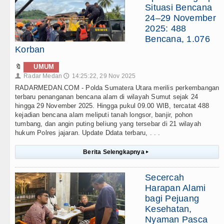
Situasi Bencana
24–29 November
2025: 488
Bencana, 1.076
Korban
🔖
UMUM
Radar Medan
14:25:22, 29 Nov 2025
👤
🕔
RADARMEDAN.COM - Polda Sumatera Utara merilis perkembangan
terbaru penanganan bencana alam di wilayah Sumut sejak 24
hingga 29 November 2025. Hingga pukul 09.00 WIB, tercatat 488
kejadian bencana alam meliputi tanah longsor, banjir, pohon
tumbang, dan angin puting beliung yang tersebar di 21 wilayah
hukum Polres jajaran. Update Ddata terbaru, . . .
Berita Selengkapnya
▸
Secercah
Harapan Alami
bagi Pejuang
Kesehatan,
Nyaman Pasca