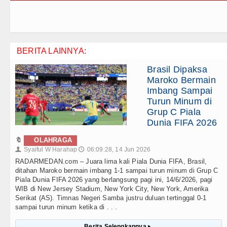
BERITA LAINNYA:
Brasil Dipaksa
Maroko Bermain
Imbang Sampai
Turun Minum di
Grup C Piala
Dunia FIFA 2026
🔖
OLAHRAGA
Syaiful W Harahap
06:09:28, 14 Jun 2026
👤
🕔
RADARMEDAN.com – Juara lima kali Piala Dunia FIFA, Brasil,
ditahan Maroko bermain imbang 1-1 sampai turun minum di Grup C
Piala Dunia FIFA 2026 yang berlangsung pagi ini, 14/6/2026, pagi
WIB di New Jersey Stadium, New York City, New York, Amerika
Serikat (AS). Timnas Negeri Samba justru duluan tertinggal 0-1
sampai turun minum ketika di . . .
Berita Selengkapnya
▸