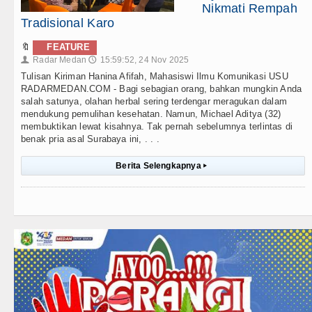
Nikmati Rempah
Tradisional Karo
🔖
FEATURE
Radar Medan
15:59:52, 24 Nov 2025
👤
🕔
Tulisan Kiriman Hanina Afifah, Mahasiswi Ilmu Komunikasi USU
RADARMEDAN.COM - Bagi sebagian orang, bahkan mungkin Anda
salah satunya, olahan herbal sering terdengar meragukan dalam
mendukung pemulihan kesehatan. Namun, Michael Aditya (32)
membuktikan lewat kisahnya. Tak pernah sebelumnya terlintas di
benak pria asal Surabaya ini, . . .
Berita Selengkapnya
▸