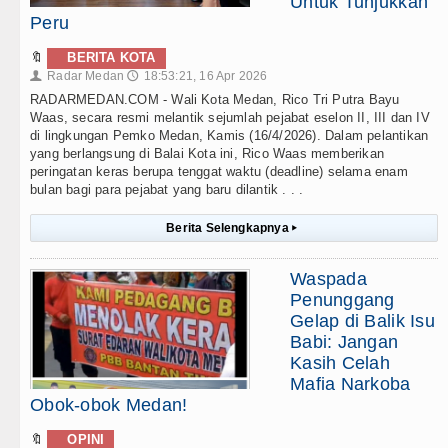
Untuk Tunjukkan
Peru
🔖
BERITA KOTA
Radar Medan
18:53:21, 16 Apr 2026
👤
🕔
RADARMEDAN.COM - Wali Kota Medan, Rico Tri Putra Bayu
Waas, secara resmi melantik sejumlah pejabat eselon II, III dan IV
di lingkungan Pemko Medan, Kamis (16/4/2026). Dalam pelantikan
yang berlangsung di Balai Kota ini, Rico Waas memberikan
peringatan keras berupa tenggat waktu (deadline) selama enam
bulan bagi para pejabat yang baru dilantik . . .
Berita Selengkapnya
▸
Waspada
Penunggang
Gelap di Balik Isu
Babi: Jangan
Kasih Celah
Mafia Narkoba
Obok-obok Medan!
🔖
OPINI