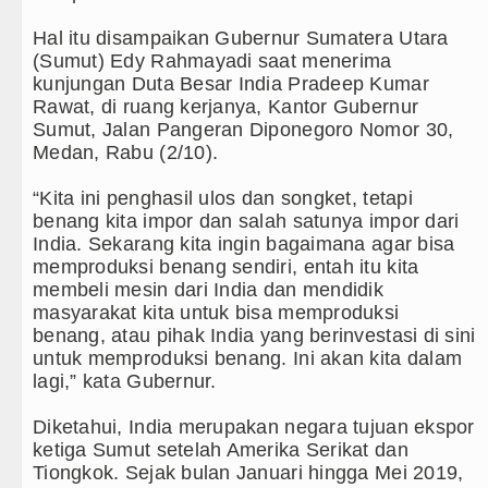
h Kayu Hutan illegal di Karo hingga Aktor Intelektua
Hal itu disampaikan Gubernur Sumatera Utara
(Sumut) Edy Rahmayadi saat menerima
sus Narkoba dalam 300 Hari, Puluhan Kilogram Barbu
kunjungan Duta Besar India Pradeep Kumar
Rawat, di ruang kerjanya, Kantor Gubernur
an di Anfield Minggu 9 Agustus 2026 Pukul 20.30 WIB
Sumut, Jalan Pangeran Diponegoro Nomor 30,
Medan, Rabu (2/10).
Persahabatan di Seoul Minggu 9 Agustus 2026 Pukul 18
“Kita ini penghasil ulos dan songket, tetapi
rat Soroti Kinerja Kadis Perkimcikataru Medan
benang kita impor dan salah satunya impor dari
India. Sekarang kita ingin bagaimana agar bisa
mah Produksi Kelapa di Nias Utara
memproduksi benang sendiri, entah itu kita
membeli mesin dari India dan mendidik
kab Tapanuli Utara Gotong Royong Tanam Pohon di Tar
masyarakat kita untuk bisa memproduksi
benang, atau pihak India yang berinvestasi di sini
man PEN Jadi 15 Tahun?
untuk memproduksi benang. Ini akan kita dalam
lagi,” kata Gubernur.
l di Sebuah Sekolah di Thailand
Diketahui, India merupakan negara tujuan ekspor
on Villa Laga Persahabatan di Hong Kong
ketiga Sumut setelah Amerika Serikat dan
Tiongkok. Sejak bulan Januari hingga Mei 2019,