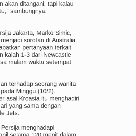
 akan ditangani, tapi kalau
ktu," sambungnya.
sija Jakarta, Marko Simic,
enjadi sorotan di Australia.
apatkan pertanyaan terkait
 kalah 1-3 dari Newcastle
lasa malam waktu setempat
an terhadap seorang wanita
 pada Minggu (10/2).
er asal Kroasia itu menghadiri
 hari yang sama dengan
e Jets.
a Persija menghadapi
ampil selama 120 menit dalam