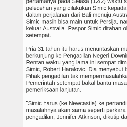
pertamanya pada Selasa (12/2) waktu se
pelecehan yang dilakukan Simic kepada
dalam perjalanan dari Bali menuju Austr
Simic masih bisa main untuk Persija, na
keluar Australia. Paspor Simic ditahan o
setempat.
Pria 31 tahun itu harus menuntaskan m
berkunjung ke Pengadilan Negeri Downin
Rentan waktu yang lama ini sempat di
Simic, Robert Haralovic. Dia menyebut 
Pihak pengadilan tak mempermasalahkan 
Pemerintah setempat bakal bantu masal
pemeriksaan lanjutan.
"Simic harus (ke Newcastle) ke pertand
masalahnya akan sama seperti perkara l
pengadilan, Jennifer Atkinson, dikutip d