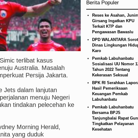
Berita Populer
sien Kanker Paru di Indonesia
Rico Waas Nonak
Reses ke Asahan, Junim
Girsang Ingatkan KPU
Terkait KTP dan
Pengawasan Bawaslu
DPD WALANTARA Sorot
Dinas Lingkungan Hidu
Karo
Pemkab Labuhanbatu
imic terlibat kasus
Sosialisasi UU Nomor 1
enuju Australia. Masalah
Tahun 2022 Tentang
mperkuat Persija Jakarta.
Kekerasan Seksual
BPK RI Serahkan Lapor
Hasil Pemeriksaan
 Jets dalam lanjutan
Keuangan Pemkab
 perjalanan menuju Negeri
Labuhanbatu
ukan tindakan pelecehan ke
Pemkab Labuhanbatu
Bersama BPJS
Tanjungbalai Rapat Gun
Tingkatkan Pelayanan
ydney Morning Herald,
Kesehatan
ita yang duduk