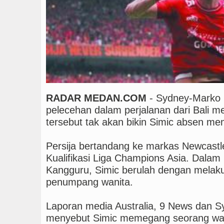
Era Baru Pengobatan Pa
RADAR MEDAN.COM
- Sydney-Marko S
pelecehan dalam perjalanan dari Bali m
tersebut tak akan bikin Simic absen me
Persija bertandang ke markas Newcastle
Kualifikasi Liga Champions Asia. Dalam
Kangguru, Simic berulah dengan melak
penumpang wanita.
Laporan media Australia, 9 News dan S
menyebut Simic memegang seorang wan