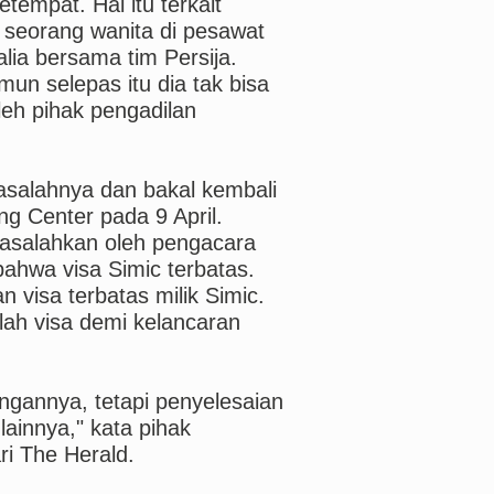
tempat. Hal itu terkait
 seorang wanita di pesawat
alia bersama tim Persija.
mun selepas itu dia tak bisa
leh pihak pengadilan
asalahnya dan bakal kembali
g Center pada 9 April.
masalahkan oleh pengacara
bahwa visa Simic terbatas.
visa terbatas milik Simic.
ah visa demi kelancaran
ingannya, tetapi penyelesaian
ainnya," kata pihak
ari The Herald.