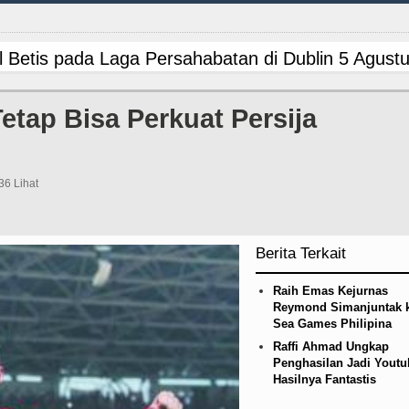
 Betis pada Laga Persahabatan di Dublin 5 Agust
 Villa Laga Persahabatan 7 Agustus 2026 di Hong
etap Bisa Perkuat Persija
Brigjen TNI Ali Imran Sebut TNI Terus Rampung
V/AIDS di Jawa Barat Sebagai Gay Salah Kaprah 
36 Lihat
 Imbang dengan Inter Milan Derby Laga Persahab
Berita Terkait
gai Orientasi Seksual Hanya Ada di Alam Pikiran
Raih Emas Kejurnas
 Lurah AUR, Tegaskan Tak Toleransi Penyalahgu
Reymond Simanjuntak 
Sea Games Philipina
uk Juventus pada Laga Persahabatan di Hong Ko
Raffi Ahmad Ungkap
Penghasilan Jadi Youtu
Hasilnya Fantastis
ubsu Bobby Nasution Berkantor di Nias
LGB Mi