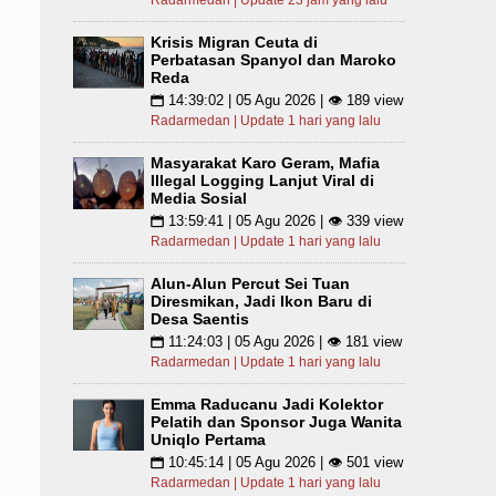
Radarmedan | Update 23 jam yang lalu
Krisis Migran Ceuta di
Perbatasan Spanyol dan Maroko
Reda
14:39:02 | 05 Agu 2026 | 👁 189 view
📅
Radarmedan | Update 1 hari yang lalu
Masyarakat Karo Geram, Mafia
Illegal Logging Lanjut Viral di
Media Sosial
13:59:41 | 05 Agu 2026 | 👁 339 view
📅
Radarmedan | Update 1 hari yang lalu
Alun-Alun Percut Sei Tuan
Diresmikan, Jadi Ikon Baru di
Desa Saentis
11:24:03 | 05 Agu 2026 | 👁 181 view
📅
Radarmedan | Update 1 hari yang lalu
Emma Raducanu Jadi Kolektor
Pelatih dan Sponsor Juga Wanita
Uniqlo Pertama
10:45:14 | 05 Agu 2026 | 👁 501 view
📅
Radarmedan | Update 1 hari yang lalu