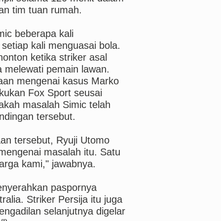
an tim tuan rumah.
ic beberapa kali
etiap kali menguasai bola.
onton ketika striker asal
a melewati pemain lawan.
yaan mengenai kasus Marko
kukan Fox Sport seusai
pakah masalah Simic telah
dingan tersebut.
an tersebut, Ryuji Utomo
mengenai masalah itu. Satu
uarga kami," jawabnya.
menyerahkan paspornya
ia. Striker Persija itu juga
engadilan selanjutnya digelar