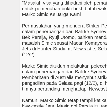
"Masalah visa yang dihadapi oleh pemain
untuk pemenuhan bukti-bukti butuh wa
Marko Simic Keluarga Kami
Permasalahan yang mendera Striker Per
dalam penerbangan dari Bali ke Sydney m
Bek Persija, Ryuji Utomo, bahkan mend
masalah Simic seusai Macan Kemayoran
Jets di Hunter Stadium, Newcastle, Se
(12/2)
Marko Simic dituduh melakukan peleceh
dalam penerbangan dari Bali ke Sydney
Pemberitaan di Australia menyebut strik
pengadilan pada Selasa pagi (12/2), di
timnya bertanding menghadapi Newcastl
Namun, Marko Simic tetap tampil ketik
Newcastle Jets. Mesin gol Persija itu t