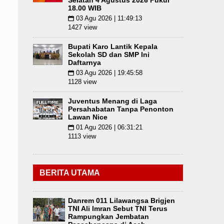
Selatan 4 Agustus 2026 Pukul
18.00 WIB
03 Agu 2026 | 11:49:13
📅
1427 view
Bupati Karo Lantik Kepala
Sekolah SD dan SMP Ini
Daftarnya
03 Agu 2026 | 19:45:58
📅
1128 view
Juventus Menang di Laga
Persahabatan Tanpa Penonton
Lawan Nice
01 Agu 2026 | 06:31:21
📅
1113 view
BERITA UTAMA
Danrem 011 Lilawangsa Brigjen
TNI Ali Imran Sebut TNI Terus
Rampungkan Jembatan