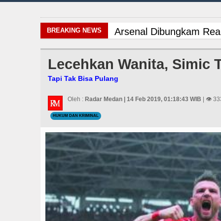
Arsenal Dibungkam Real
BREAKING NEWS
Bayern Munich vs Aston
Lecehkan Wanita, Simic T
Danrem 011 Lilawangsa 
Tapi Tak Bisa Pulang
Sebut LSL Pengidap HI
Oleh :
Radar Medan | 14 Feb 2019, 01:18:43 WIB
| 👁 33
HUKUM DAN KRIMINAL
AC Milan Hanya Bermain
LGB Minus T dan Q Seba
Rico Waas Nonaktifkan
Chelsea Tumbang Ditek
Komisi D DPRDSU Ikut G