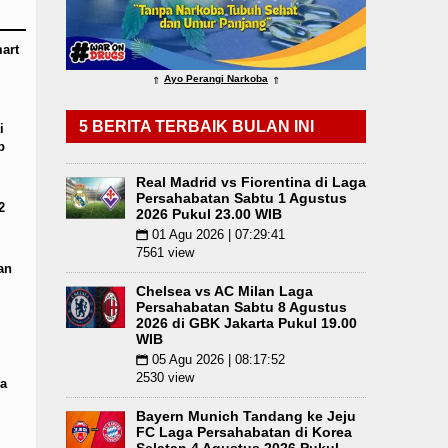
tifkan Lurah AUR, Tegaskan Tak Toleransi Peny
art
Ayo Perangi Narkoba
⇑
⇑
5 BERITA TERBAIK BULAN INI
i
p
Real Madrid vs Fiorentina di Laga
Persahabatan Sabtu 1 Agustus
2
2026 Pukul 23.00 WIB
01 Agu 2026 | 07:29:41
📅
7561 view
an
Chelsea vs AC Milan Laga
Persahabatan Sabtu 8 Agustus
2026 di GBK Jakarta Pukul 19.00
WIB
05 Agu 2026 | 08:17:52
📅
2530 view
a
Bayern Munich Tandang ke Jeju
FC Laga Persahabatan di Korea