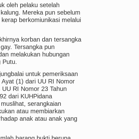
juk oleh pelaku setelah
an kalung. Mereka pun sebelum
erap berkomiunikasi melalui
khirnya korban dan tersangka
gay. Tersangka pun
dan melakukan hubungan
g Putu.
njungbalai untuk pemeriksaan
2 Ayat (1) dari UU RI Nomor
s UU RI Nomor 23 Tahun
292 dari KUHPidana
 muslihat, serangkaian
kukan atau membiarkan
erhadap anak atau anak yang
jumlah barang bukti berupa