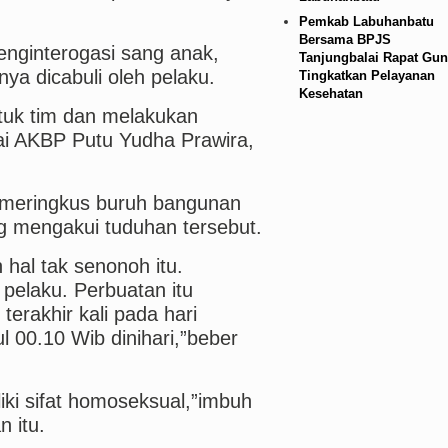
Pemkab Labuhanbatu
Bersama BPJS
enginterogasi sang anak,
Tanjungbalai Rapat Gun
nya dicabuli oleh pelaku.
Tingkatkan Pelayanan
Kesehatan
tuk tim dan melakukan
lai AKBP Putu Yudha Prawira,
t meringkus buruh bangunan
g mengakui tuduhan tersebut.
 hal tak senonoh itu.
 pelaku. Perbuatan itu
erakhir kali pada hari
 00.10 Wib dinihari,”beber
ki sifat homoseksual,”imbuh
 itu.