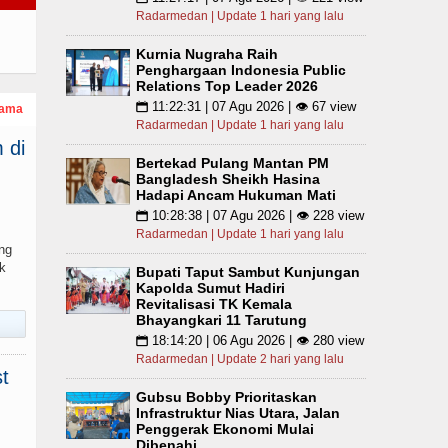
Radarmedan | Update 1 hari yang lalu
Kurnia Nugraha Raih
Penghargaan Indonesia Public
Relations Top Leader 2026
11:22:31 | 07 Agu 2026 | 👁 67 view
📅
tama
Radarmedan | Update 1 hari yang lalu
 di
Bertekad Pulang Mantan PM
Bangladesh Sheikh Hasina
Hadapi Ancam Hukuman Mati
10:28:38 | 07 Agu 2026 | 👁 228 view
📅
Radarmedan | Update 1 hari yang lalu
ng
k
Bupati Taput Sambut Kunjungan
Kapolda Sumut Hadiri
Revitalisasi TK Kemala
Bhayangkari 11 Tarutung
18:14:20 | 06 Agu 2026 | 👁 280 view
📅
Radarmedan | Update 2 hari yang lalu
t
Gubsu Bobby Prioritaskan
Infrastruktur Nias Utara, Jalan
Penggerak Ekonomi Mulai
Dibenahi