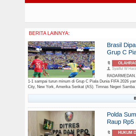
BERITA LAINNYA:
Brasil Di
Grup C Pia
🔖
OLAHRA
Syaiful W Har
👤
RADARMEDAN.com 
1-1 sampai turun minum di Grup C Piala Dunia FIFA 2026 yan
City, New York, Amerika Serikat (AS). Timnas Negeri Samba ju
B
Polda Sumu
Raup Rp5 J
🔖
HUKUM D