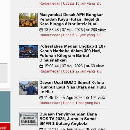
Radarmedan | Update 16 jam yang lalu
Masyarakat Desak APH Bongkar
Penadah Kayu Hutan illegal di
Karo hingga Aktor Intelektual
13:58:48 | 07 Agu 2026 | 👁 280 view
📅
Radarmedan | Update 23 jam yang lalu
Polrestabes Medan Ungkap 1.187
Kasus Narkoba dalam 300 Hari,
Puluhan Kilogram Barbut
Dimusnahkan
15:06:44 | 07 Agu 2026 | 👁 60 view
📅
Radarmedan | Update 22 jam yang lalu
Dewan Usul BUMD Sumut Kelola
Rumput Laut Nias Utara dari Hulu
ke Hilir
11:45:12 | 07 Agu 2026 | 👁 194 view
📅
Radarmedan | Update 1 hari yang lalu
Dugaan Penyimpangan Dana
BOS TA 2025, Jurnalis Surati
SMPN 1 Batang Angkola
book
11:27:17 | 07 Agu 2026 | 👁 221 view
📅