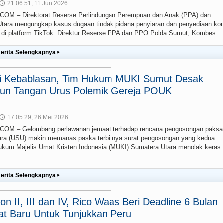
21:06:51, 11 Jun 2026
🕔
 – Direktorat Reserse Perlindungan Perempuan dan Anak (PPA) dan
ara mengungkap kasus dugaan tindak pidana penyiaran dan penyediaan ko
g) di platform TikTok. Direktur Reserse PPA dan PPO Polda Sumut, Kombes . .
erita Selengkapnya
▸
ai Kebablasan, Tim Hukum MUKI Sumut Desak
un Tangan Urus Polemik Gereja POUK
17:05:29, 26 Mei 2026
🕔
M – Gelombang perlawanan jemaat terhadap rencana pengosongan paksa
ra (USU) makin memanas paska terbitnya surat pengosongan yang kedua.
um Majelis Umat Kristen Indonesia (MUKI) Sumatera Utara menolak keras
erita Selengkapnya
▸
lon II, III dan IV, Rico Waas Beri Deadline 6 Bulan
at Baru Untuk Tunjukkan Peru