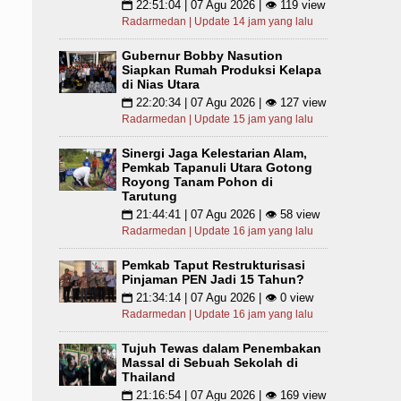
22:51:04 | 07 Agu 2026 | 👁 119 view
📅
Radarmedan | Update 14 jam yang lalu
Gubernur Bobby Nasution
Siapkan Rumah Produksi Kelapa
di Nias Utara
22:20:34 | 07 Agu 2026 | 👁 127 view
📅
Radarmedan | Update 15 jam yang lalu
Sinergi Jaga Kelestarian Alam,
Pemkab Tapanuli Utara Gotong
Royong Tanam Pohon di
Tarutung
21:44:41 | 07 Agu 2026 | 👁 58 view
📅
Radarmedan | Update 16 jam yang lalu
Pemkab Taput Restrukturisasi
Pinjaman PEN Jadi 15 Tahun?
21:34:14 | 07 Agu 2026 | 👁 0 view
📅
Radarmedan | Update 16 jam yang lalu
Tujuh Tewas dalam Penembakan
Massal di Sebuah Sekolah di
Thailand
21:16:54 | 07 Agu 2026 | 👁 169 view
📅