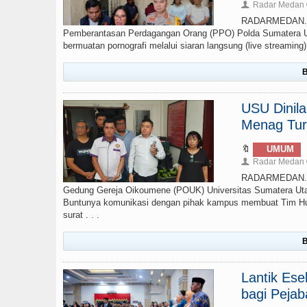
Radar Medan
👤
RADARMEDAN.COM
Pemberantasan Perdagangan Orang (PPO) Polda Sumatera Ut
bermuatan pornografi melalui siaran langsung (live streamin
B
USU Dinil
Menag Tur
🔖
UMUM
Radar Medan
👤
RADARMEDAN.CO
Gedung Gereja Oikoumene (POUK) Universitas Sumatera Uta
Buntunya komunikasi dengan pihak kampus membuat Tim Huk
surat . . .
B
Lantik Ese
bagi Pejab