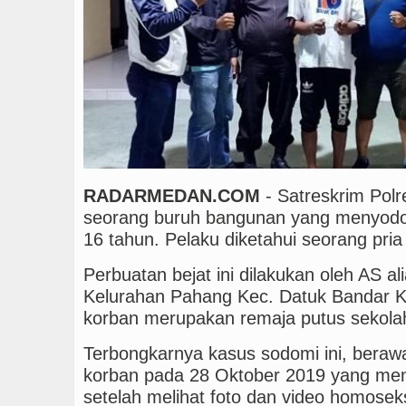
Manchester City vs Atl
Sinergi Jaga Kelestari
RADARMEDAN.COM
- Satreskrim Polr
seorang buruh bangunan yang menyodo
16 tahun. Pelaku diketahui seorang pri
Perbuatan bejat ini dilakukan oleh AS a
Kelurahan Pahang Kec. Datuk Bandar K
korban merupakan remaja putus sekola
Terbongkarnya kasus sodomi ini, berawa
korban pada 28 Oktober 2019 yang meng
setelah melihat foto dan video homose