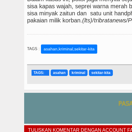
sisa kapas wajah, seprei warna merah b
sisa minyak zaitun dan satu unit handp
pakaian milik korban.
(lts)/tribratanews/
TAGS :
asahan,kriminal,sekitar-kita
TAGS:
asahan
kriminal
sekitar-kita
TULISKAN KOMENTAR DENGAN ACCOUNT 