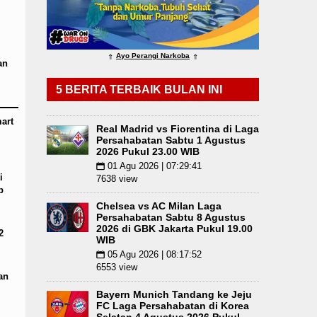
tus 2026 Pukul 18.00 WIB
Serapan Anggaran Tere
nam Pohon di Tarutung
Pemkab Taput Restruktur
Ayo Perangi Narkoba
⇑
⇑
an
5 BERITA TERBAIK BULAN INI
art
Real Madrid vs Fiorentina di Laga
Persahabatan Sabtu 1 Agustus
2026 Pukul 23.00 WIB
01 Agu 2026 | 07:29:41
📅
i
7638 view
p
Chelsea vs AC Milan Laga
Persahabatan Sabtu 8 Agustus
2026 di GBK Jakarta Pukul 19.00
2
WIB
05 Agu 2026 | 08:17:52
📅
6553 view
an
Bayern Munich Tandang ke Jeju
FC Laga Persahabatan di Korea