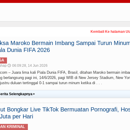
Kembali Ke halaman U
paksa Maroko Bermain Imbang Sampai Turun Minum
la Dunia FIFA 2026
GA
ahap
06:09:28, 14 Jun 2026
🕔
– Juara lima kali Piala Dunia FIFA, Brasil, ditahan Maroko bermain imba
g berlangsung pagi ini, 14/6/2026, pagi WIB di New Jersey Stadium, New Yor
stru duluan tertinggal 0-1 sampai turun minum ketika di . . .
erita Selengkapnya
▸
t Bongkar Live TikTok Bermuatan Pornografi, Hos
uta per Hari
AN KRIMINAL