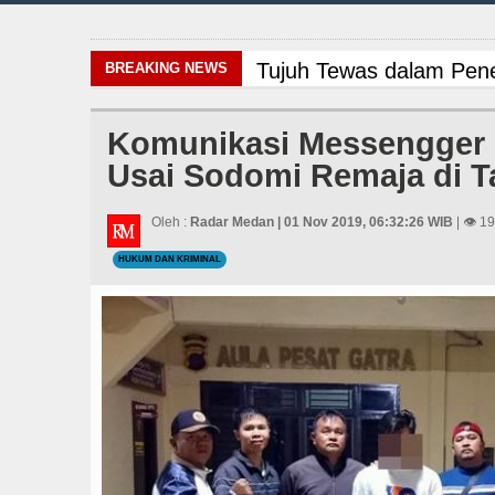
Tujuh Tewas dalam Pene
BREAKING NEWS
Polrestabes Medan Ung
Komunikasi Messengger 
Usai Sodomi Remaja di T
Manchester City vs Atl
Sinergi Jaga Kelestari
Oleh :
Radar Medan | 01 Nov 2019, 06:32:26 WIB
| 👁 1
HUKUM DAN KRIMINAL
Bayern Munich Menang T
Liverpool vs Monaco La
Gubernur Bobby Nasutio
Tujuh Tewas dalam Pene
Polrestabes Medan Ung