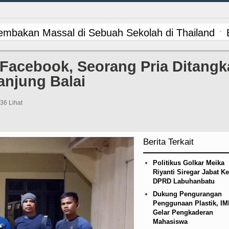
mbakan Massal di Sebuah Sekolah di Thailand
kap 1.187 Kasus Narkoba dalam 300 Hari, Puluha
Facebook, Seorang Pria Ditangk
anjung Balai
etico Madrid Persahabatan di Seoul Minggu 9 Agus
an Alam, Pemkab Tapanuli Utara Gotong Royong Ta
936 Lihat
ipis Atas Aston Villa Laga Persahabatan di Hong
Berita Terkait
ga Persahabatan di Anfield Minggu 9 Agustus 202
Politikus Golkar Meika
n Siapkan Rumah Produksi Kelapa di Nias Utara
Riyanti Siregar Jabat K
DPRD Labuhanbatu
mbakan Massal di Sebuah Sekolah di Thailand
Dukung Pengurangan
Penggunaan Plastik, I
Gelar Pengkaderan
kap 1.187 Kasus Narkoba dalam 300 Hari, Puluha
Mahasiswa