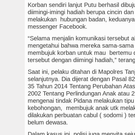
Korban sendiri lanjut Putu berhasil dibu
diimingi-imingi hadiah berupa cincin d
melakukan hubungan badan, keduanya k
messenger Facebook.
“Selama menjalin komunikasi tersebut a
mengetahui bahwa mereka sama-sama 
membujuk korban untuk mau bertemu 
tersebut dengan diimingi hadiah,” teran
Saat ini, pelaku ditahan di Mapolres Ta
selanjutnya. Dia dijerat dengan Pasal 8
35 Tahun 2014 Tentang Perubahan Ata
2002 Tentang Perlindungan Anak atau 
mengenai tindak Pidana melakukan tipu
kebohongan, membujuk anak utk mela
dilakukan perbuatan cabul ( sodomi ) t
belum dewasa.
Dalam kasus ini, polisi juga menyita se