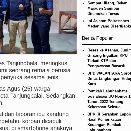
Sempat Hilang, Rekan
etico Madrid Persahabatan di Seoul Minggu 9 Agus
Maraden Sianipar
Ditemukan Tewas
an Alam, Pemkab Tapanuli Utara Gotong Royong Ta
Ini Jajaran Polrestabes
Medan yang Disertijabk
Berita Populer
Reses ke Asahan, Junim
Girsang Ingatkan KPU
Terkait KTP dan
es Tanjungbalai meringkus
Pengawasan Bawaslu
mi seorang remaja berusia
DPD WALANTARA Sorot
a penyuka sesama jenis.
Dinas Lingkungan Hidu
Karo
lias Agus (25) warga
Pemkab Labuhanbatu
ota Tanjungbalai. Sedangkan
Sosialisasi UU Nomor 1
h.
Tahun 2022 Tentang
Kekerasan Seksual
l dari laporan ibu kandung
BPK RI Serahkan Lapor
Hasil Pemeriksaan
etahui korban dicabuli
Keuangan Pemkab
ksual di smartphone anaknya
Labuhanbatu