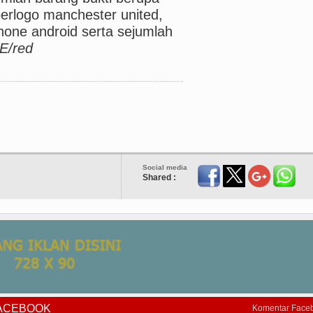
erlogo manchester united,
hone android serta sejumlah
PE/red
Social media
Shared :
FACEBOOK
Komentar Face