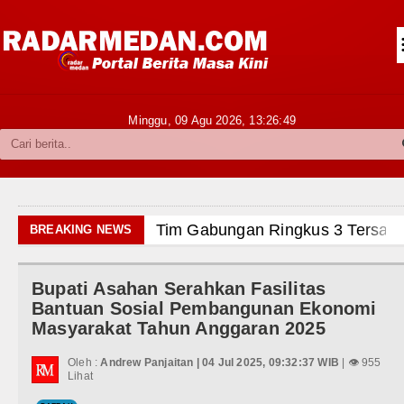
Siantar-Simalungun
Kabupaten Karo
Pakpak Bharat
Minggu, 09 Agu 2026,
13:26:50
Kabupaten Simalungun
Metropolitan
TNI POLRI
Tim Gabungan Ringkus 3 Tersang
BREAKING NEWS
Hukum dan Kriminal
Emma Raducanu Absen di Grand 
Bupati Asahan Serahkan Fasilitas
Politik
Juventus Dikalahkan Inter Milan 
Bantuan Sosial Pembangunan Ekonomi
Masyarakat Tahun Anggaran 2025
Hiburan
PSG Ditahan Manchester United 
Oleh :
Andrew Panjaitan | 04 Jul 2025, 09:32:37 WIB
| 👁 955
Olahraga
Lihat
Chelsea Gilas AC Milan di Laga 