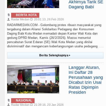
Akhirnya Tarik SE
Dagang Babi
🔖
BERITA KOTA
Radar Medan
20:01:13, 26 Feb 2026
👤
🕔
RADARMEDAN.COM - Gelombang protes ribuan masyarakat yang
tergabung dalam Aliansi Solidaritas Pedagang dan Konsumen
Daging Babi Kota Medan memadati depan Kantor Wali Kota dan
gedung DPRD Medan, Kamis (26/2/2026). Massa menuntut
pencabutan Surat Edaran (SE) Wali Kota Medan yang dinilai
diskriminatif dan mengancam keberlangsungan usaha pedagang . . .
Berita Selengkapnya
▸
Langgar Aturan,
Ini Daftar 28
Perusahaan yang
Dicabut Izin Usai
Ratas Dipimpin
Presiden
🔖
NASIONAL
Radar Medan
21:39:16, 20 Jan 2026
👤
🕔