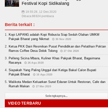
Festival Kopi Sidikalang
19:55:28, 12 Des 2020
📅
Dibaca:86924 pembaca
Berita terkait :
Kopi LAPANG adalah Kopi Robusta Siap Seduh Olahan UMKM
Pakpak Bharat yang Nikmat
30 Nov 2020
Ketua PKK Dairi Resmikan Pusat Pendidikan dan Pelatihan Poktan
Ramos Coffee Desa Dolok Tolong
27 Okt 2020
Pelleng Sicina Mbara, Kuliner Khas Pakpak Bharat, Bagaimana
Rasanya
26 Agu 2020
Siapakah Yang Paling Unggul dari Ketiga Bakal Calon Bupati
Pakpak Bharat
16 Agu 2020
Walikota Medan Keluarkan Surat Edaran Untuk Restoran, Cafe dan
Rumah Makan
27 Mar 2020
Selengkapnya...
VIDEO TERBARU