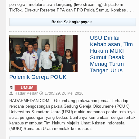
pornografi melalui siaran langsung (live streaming) di platform
TikTok. Direktur Reserse PPA dan PPO Polda Sumut, Kombes . . .
Berita Selengkapnya
▸
USU Dinilai
Kebablasan, Tim
Hukum MUKI
Sumut Desak
Menag Turun
Tangan Urus
Polemik Gereja POUK
🔖
UMUM
Radar Medan
17:05:29, 26 Mei 2026
👤
🕔
RADARMEDAN.COM – Gelombang perlawanan jemaat terhadap
rencana pengosongan paksa Gedung Gereja Oikoumene (POUK)
Universitas Sumatera Utara (USU) makin memanas paska terbitnya
surat pengosongan yang kedua. Buntunya komunikasi dengan pihak
kampus membuat Tim Hukum Majelis Umat Kristen Indonesia
(MUKI) Sumatera Utara menolak keras surat . . .