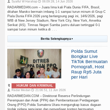
Syaiful W Harahap
06:09:28, 14 Jun 2026
👤
🕔
RADARMEDAN.com – Juara lima kali Piala Dunia FIFA, Brasil,
ditahan Maroko bermain imbang 1-1 sampai turun minum di Grup C
Piala Dunia FIFA 2026 yang berlangsung pagi ini, 14/6/2026, pagi
WIB di New Jersey Stadium, New York City, New York, Amerika
Serikat (AS). Timnas Negeri Samba justru duluan tertinggal 0-1
sampai turun minum ketika di . . .
Berita Selengkapnya
▸
Polda Sumut
Bongkar Live
TikTok Bermuatan
Pornografi, Host
Raup Rp5 Juta
per Hari
🔖
HUKUM DAN KRIMINAL
Radar Medan
21:06:51, 11 Jun 2026
👤
🕔
RADARMEDAN.COM – Direktorat Reserse Perlindungan
Perempuan dan Anak (PPA) dan Pemberantasan Perdagangan
Orang (PPO) Polda Sumatera Utara mengungkap kasus dugaan
tindak pidana penyiaran dan penyediaan konten bermuatan