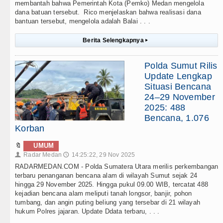
membantah bahwa Pemerintah Kota (Pemko) Medan mengelola
dana batuan tersebut. Rico menjelaskan bahwa realisasi dana
bantuan tersebut, mengelola adalah Balai . . .
Berita Selengkapnya
▸
Polda Sumut Rilis
Update Lengkap
Situasi Bencana
24–29 November
2025: 488
Bencana, 1.076
Korban
🔖
UMUM
Radar Medan
14:25:22, 29 Nov 2025
👤
🕔
RADARMEDAN.COM - Polda Sumatera Utara merilis perkembangan
terbaru penanganan bencana alam di wilayah Sumut sejak 24
hingga 29 November 2025. Hingga pukul 09.00 WIB, tercatat 488
kejadian bencana alam meliputi tanah longsor, banjir, pohon
tumbang, dan angin puting beliung yang tersebar di 21 wilayah
hukum Polres jajaran. Update Ddata terbaru, . . .