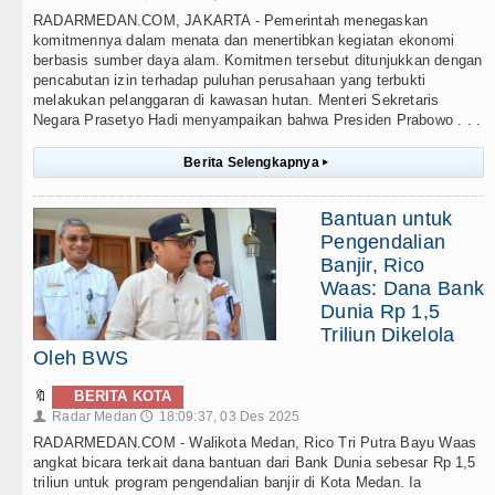
RADARMEDAN.COM, JAKARTA - Pemerintah menegaskan
komitmennya dalam menata dan menertibkan kegiatan ekonomi
berbasis sumber daya alam. Komitmen tersebut ditunjukkan dengan
pencabutan izin terhadap puluhan perusahaan yang terbukti
melakukan pelanggaran di kawasan hutan. Menteri Sekretaris
Negara Prasetyo Hadi menyampaikan bahwa Presiden Prabowo . . .
Berita Selengkapnya
▸
Bantuan untuk
Pengendalian
Banjir, Rico
Waas: Dana Bank
Dunia Rp 1,5
Triliun Dikelola
Oleh BWS
🔖
BERITA KOTA
Radar Medan
18:09:37, 03 Des 2025
👤
🕔
RADARMEDAN.COM - Walikota Medan, Rico Tri Putra Bayu Waas
angkat bicara terkait dana bantuan dari Bank Dunia sebesar Rp 1,5
triliun untuk program pengendalian banjir di Kota Medan. Ia