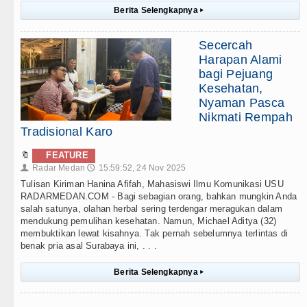
Berita Selengkapnya
▸
Secercah
Harapan Alami
bagi Pejuang
Kesehatan,
Nyaman Pasca
Nikmati Rempah
Tradisional Karo
🔖
FEATURE
Radar Medan
15:59:52, 24 Nov 2025
👤
🕔
Tulisan Kiriman Hanina Afifah, Mahasiswi Ilmu Komunikasi USU
RADARMEDAN.COM - Bagi sebagian orang, bahkan mungkin Anda
salah satunya, olahan herbal sering terdengar meragukan dalam
mendukung pemulihan kesehatan. Namun, Michael Aditya (32)
membuktikan lewat kisahnya. Tak pernah sebelumnya terlintas di
benak pria asal Surabaya ini, . . .
Berita Selengkapnya
▸