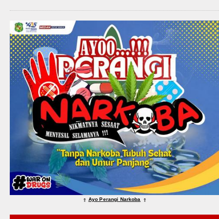
Ayo Perangi Narkoba
⇑
⇑