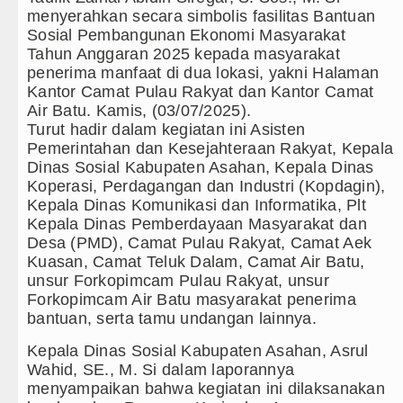
menyerahkan secara simbolis fasilitas Bantuan
Gubernur Bobby Nasution Minta 
Sosial Pembangunan Ekonomi Masyarakat
Tahun Anggaran 2025 kepada masyarakat
Rico Waas : Kemerdekaan Harus 
penerima manfaat di dua lokasi, yakni Halaman
Kantor Camat Pulau Rakyat dan Kantor Camat
Akses Jalan ke Pemandian Air Pa
Air Batu. Kamis, (03/07/2025).
Turut hadir dalam kegiatan ini Asisten
Dayang Nan Tujuh Menggetarkan
Pemerintahan dan Kesejahteraan Rakyat, Kepala
Dinas Sosial Kabupaten Asahan, Kepala Dinas
Tim Gabungan Ringkus 3 Tersang
Koperasi, Perdagangan dan Industri (Kopdagin),
Kepala Dinas Komunikasi dan Informatika, Plt
Emma Raducanu Absen di Grand 
Kepala Dinas Pemberdayaan Masyarakat dan
Desa (PMD), Camat Pulau Rakyat, Camat Aek
Juventus Dikalahkan Inter Milan 
Kuasan, Camat Teluk Dalam, Camat Air Batu,
unsur Forkopimcam Pulau Rakyat, unsur
PSG Ditahan Manchester United 
Forkopimcam Air Batu masyarakat penerima
bantuan, serta tamu undangan lainnya.
Chelsea Gilas AC Milan di Laga 
Kepala Dinas Sosial Kabupaten Asahan, Asrul
Ketua GRIB Jaya Labuhanbatu Ge
Wahid, SE., M. Si dalam laporannya
menyampaikan bahwa kegiatan ini dilaksanakan