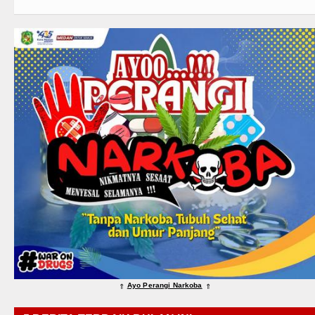
Ayo Perangi Narkoba
⇑
⇑