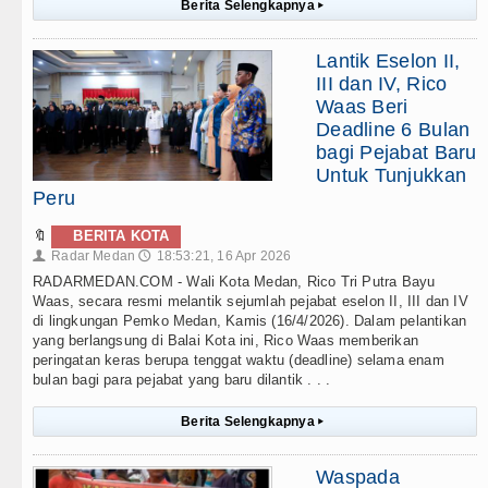
Berita Selengkapnya
▸
Lantik Eselon II,
III dan IV, Rico
Waas Beri
Deadline 6 Bulan
bagi Pejabat Baru
Untuk Tunjukkan
Peru
🔖
BERITA KOTA
Radar Medan
18:53:21, 16 Apr 2026
👤
🕔
RADARMEDAN.COM - Wali Kota Medan, Rico Tri Putra Bayu
Waas, secara resmi melantik sejumlah pejabat eselon II, III dan IV
di lingkungan Pemko Medan, Kamis (16/4/2026). Dalam pelantikan
yang berlangsung di Balai Kota ini, Rico Waas memberikan
peringatan keras berupa tenggat waktu (deadline) selama enam
bulan bagi para pejabat yang baru dilantik . . .
Berita Selengkapnya
▸
Waspada