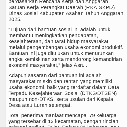
Gubernur Bobby Nasution Minta 
berdasarkan Rencana Kerja dan Anggaran
Satuan Kerja Perangkat Daerah (RKA-SKPD)
Rico Waas : Kemerdekaan Harus 
Dinas Sosial Kabupaten Asahan Tahun Anggaran
2025.
Akses Jalan ke Pemandian Air Pa
“Tujuan dari bantuan sosial ini adalah untuk
membantu meningkatkan pendapatan,
Dayang Nan Tujuh Menggetarkan
kesejahteraan, dan taraf hidup masyarakat
melalui pengembangan usaha ekonomi produktif.
Bantuan ini juga ditujukan untuk menurunkan
angka kemiskinan serta mendorong kemandirian
ekonomi masyarakat,” jelas Asrul.
Adapun sasaran dari bantuan ini adalah
masyarakat miskin dan rentan yang memiliki
usaha ekonomi, baik yang terdaftar dalam Data
Terpadu Kesejahteraan Sosial (DTKS/DTSEN)
maupun non-DTKS, serta usulan dari Kepala
Desa atau Lurah setempat.
Total penerima manfaat mencapai 79 keluarga
yang tersebar di 13 kecamatan, dengan rincian