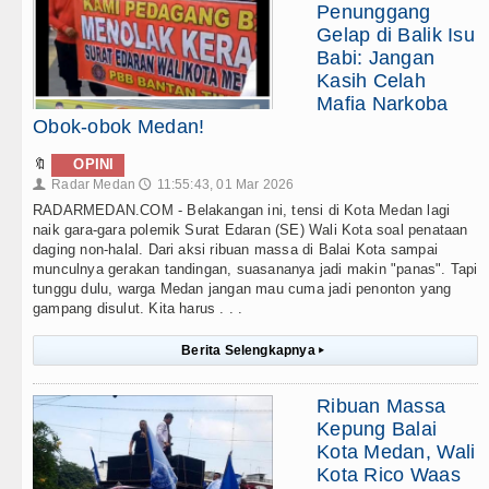
Penunggang
Gelap di Balik Isu
Babi: Jangan
Kasih Celah
Mafia Narkoba
Obok-obok Medan!
🔖
OPINI
Radar Medan
11:55:43, 01 Mar 2026
👤
🕔
RADARMEDAN.COM - Belakangan ini, tensi di Kota Medan lagi
naik gara-gara polemik Surat Edaran (SE) Wali Kota soal penataan
daging non-halal. Dari aksi ribuan massa di Balai Kota sampai
munculnya gerakan tandingan, suasananya jadi makin "panas". Tapi
tunggu dulu, warga Medan jangan mau cuma jadi penonton yang
gampang disulut. Kita harus . . .
Berita Selengkapnya
▸
Ribuan Massa
Kepung Balai
Kota Medan, Wali
Kota Rico Waas