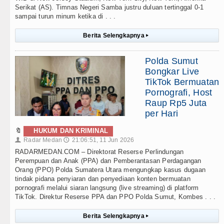
Serikat (AS). Timnas Negeri Samba justru duluan tertinggal 0-1
sampai turun minum ketika di . . .
Berita Selengkapnya
▸
Polda Sumut
Bongkar Live
TikTok Bermuatan
Pornografi, Host
Raup Rp5 Juta
per Hari
🔖
HUKUM DAN KRIMINAL
Radar Medan
21:06:51, 11 Jun 2026
👤
🕔
RADARMEDAN.COM – Direktorat Reserse Perlindungan
Perempuan dan Anak (PPA) dan Pemberantasan Perdagangan
Orang (PPO) Polda Sumatera Utara mengungkap kasus dugaan
tindak pidana penyiaran dan penyediaan konten bermuatan
pornografi melalui siaran langsung (live streaming) di platform
TikTok. Direktur Reserse PPA dan PPO Polda Sumut, Kombes . . .
Berita Selengkapnya
▸