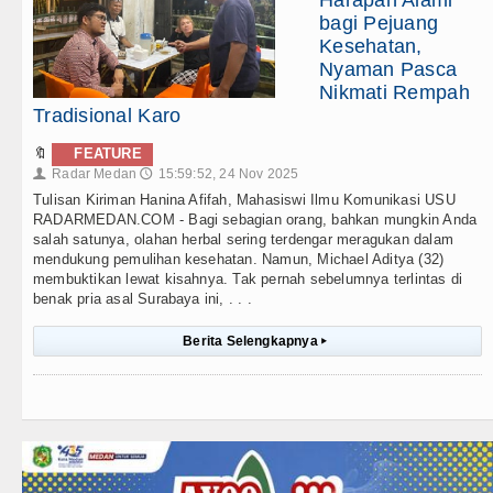
Harapan Alami
bagi Pejuang
Kesehatan,
Nyaman Pasca
Nikmati Rempah
Tradisional Karo
🔖
FEATURE
Radar Medan
15:59:52, 24 Nov 2025
👤
🕔
Tulisan Kiriman Hanina Afifah, Mahasiswi Ilmu Komunikasi USU
RADARMEDAN.COM - Bagi sebagian orang, bahkan mungkin Anda
salah satunya, olahan herbal sering terdengar meragukan dalam
mendukung pemulihan kesehatan. Namun, Michael Aditya (32)
membuktikan lewat kisahnya. Tak pernah sebelumnya terlintas di
benak pria asal Surabaya ini, . . .
Berita Selengkapnya
▸