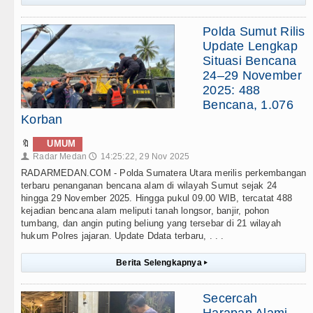
Polda Sumut Rilis
Update Lengkap
Situasi Bencana
24–29 November
2025: 488
Bencana, 1.076
Korban
🔖
UMUM
Radar Medan
14:25:22, 29 Nov 2025
👤
🕔
RADARMEDAN.COM - Polda Sumatera Utara merilis perkembangan
terbaru penanganan bencana alam di wilayah Sumut sejak 24
hingga 29 November 2025. Hingga pukul 09.00 WIB, tercatat 488
kejadian bencana alam meliputi tanah longsor, banjir, pohon
tumbang, dan angin puting beliung yang tersebar di 21 wilayah
hukum Polres jajaran. Update Ddata terbaru, . . .
Berita Selengkapnya
▸
Secercah