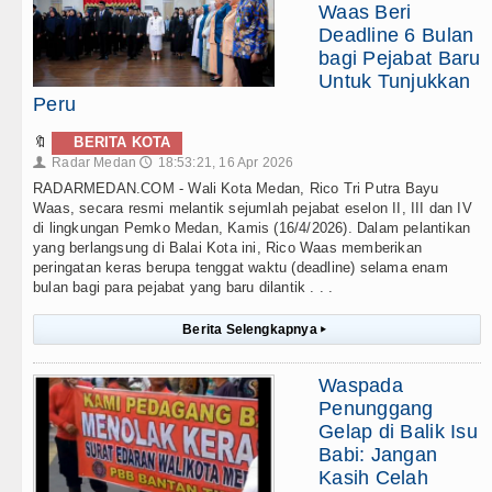
Waas Beri
Deadline 6 Bulan
bagi Pejabat Baru
Untuk Tunjukkan
Peru
🔖
BERITA KOTA
Radar Medan
18:53:21, 16 Apr 2026
👤
🕔
RADARMEDAN.COM - Wali Kota Medan, Rico Tri Putra Bayu
Waas, secara resmi melantik sejumlah pejabat eselon II, III dan IV
di lingkungan Pemko Medan, Kamis (16/4/2026). Dalam pelantikan
yang berlangsung di Balai Kota ini, Rico Waas memberikan
peringatan keras berupa tenggat waktu (deadline) selama enam
bulan bagi para pejabat yang baru dilantik . . .
Berita Selengkapnya
▸
Waspada
Penunggang
Gelap di Balik Isu
Babi: Jangan
Kasih Celah