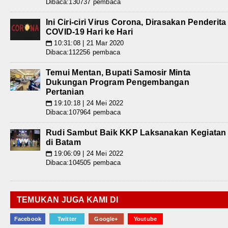
Dibaca:130737 pembaca
Ini Ciri-ciri Virus Corona, Dirasakan Penderita
COVID-19 Hari ke Hari
10:31:08 | 21 Mar 2020
📅
Dibaca:112256 pembaca
Temui Mentan, Bupati Samosir Minta
Dukungan Program Pengembangan
Pertanian
19:10:18 | 24 Mei 2022
📅
Dibaca:107964 pembaca
Rudi Sambut Baik KKP Laksanakan Kegiatan
di Batam
19:06:09 | 24 Mei 2022
📅
Dibaca:104505 pembaca
TEMUKAN JUGA KAMI DI
Facebook
Twitter
Google+
Youtube