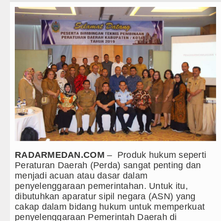
Teknologi
Internasional
batan Pascabencana di
Wisata
TIPS dan TRIK
Mati
+ Lainnya
22.00 WIB
Video
026 Pukul 18.00 WIB
Kesehatan
ngaria Pukul 00.00 WIB
Kuliner
RADARMEDAN.COM
– Produk hukum seperti
ayangkari 11 Tarutung
Peraturan Daerah (Perda) sangat penting dan
Siraman Rohani
menjadi acuan atau dasar dalam
penyelenggaraan pemerintahan. Untuk itu,
dibutuhkan aparatur sipil negara (ASN) yang
cakap dalam bidang hukum untuk memperkuat
penyelenggaraan Pemerintah Daerah di