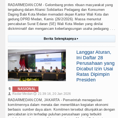
RADARMEDAN.COM - Gelombang protes ribuan masyarakat yang
tergabung dalam Aliansi Solidaritas Pedagang dan Konsumen
Daging Babi Kota Medan memadati depan Kantor Wali Kota dan
gedung DPRD Medan, Kamis (26/2/2026). Massa menuntut
pencabutan Surat Edaran (SE) Wali Kota Medan yang dinilai
diskriminatif dan mengancam keberlangsungan usaha pedagang . . .
Berita Selengkapnya
▸
Langgar Aturan,
Ini Daftar 28
Perusahaan yang
Dicabut Izin Usai
Ratas Dipimpin
Presiden
🔖
NASIONAL
Radar Medan
21:39:16, 20 Jan 2026
👤
🕔
RADARMEDAN.COM, JAKARTA - Pemerintah menegaskan
komitmennya dalam menata dan menertibkan kegiatan ekonomi
berbasis sumber daya alam. Komitmen tersebut ditunjukkan dengan
pencabutan izin terhadap puluhan perusahaan yang terbukti