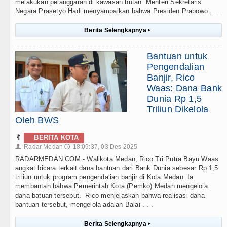
melakukan pelanggaran di kawasan hutan. Menteri Sekretaris
Negara Prasetyo Hadi menyampaikan bahwa Presiden Prabowo . . .
Berita Selengkapnya
▸
Bantuan untuk
Pengendalian
Banjir, Rico
Waas: Dana Bank
Dunia Rp 1,5
Triliun Dikelola
Oleh BWS
🔖
BERITA KOTA
Radar Medan
18:09:37, 03 Des 2025
👤
🕔
RADARMEDAN.COM - Walikota Medan, Rico Tri Putra Bayu Waas
angkat bicara terkait dana bantuan dari Bank Dunia sebesar Rp 1,5
triliun untuk program pengendalian banjir di Kota Medan. Ia
membantah bahwa Pemerintah Kota (Pemko) Medan mengelola
dana batuan tersebut. Rico menjelaskan bahwa realisasi dana
bantuan tersebut, mengelola adalah Balai . . .
Berita Selengkapnya
▸