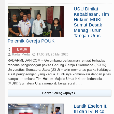
USU Dinilai
Kebablasan, Tim
Hukum MUKI
Sumut Desak
Menag Turun
Tangan Urus
Polemik Gereja POUK
🔖
UMUM
Radar Medan
17:05:29, 26 Mei 2026
👤
🕔
RADARMEDAN.COM – Gelombang perlawanan jemaat terhadap
rencana pengosongan paksa Gedung Gereja Oikoumene (POUK)
Universitas Sumatera Utara (USU) makin memanas paska terbitnya
surat pengosongan yang kedua. Buntunya komunikasi dengan pihak
kampus membuat Tim Hukum Majelis Umat Kristen Indonesia
(MUKI) Sumatera Utara menolak keras surat . . .
Berita Selengkapnya
▸
Lantik Eselon II,
III dan IV, Rico