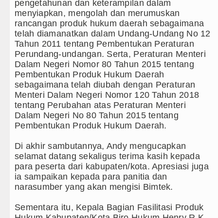
pengetahunan dan keterampilan dalam
menyiapkan, mengolah dan merumuskan
batan Pascabencana di
rancangan produk hukum daerah sebagaimana
telah diamanatkan dalam Undang-Undang No 12
Tahun 2011 tentang Pembentukan Peraturan
Perundang-undangan. Serta, Peraturan Menteri
Dalam Negeri Nomor 80 Tahun 2015 tentang
Mati
Pembentukan Produk Hukum Daerah
sebagaimana telah diubah dengan Peraturan
22.00 WIB
Menteri Dalam Negeri Nomor 120 Tahun 2018
tentang Perubahan atas Peraturan Menteri
Dalam Negeri No 80 Tahun 2015 tentang
Pembentukan Produk Hukum Daerah.
Di akhir sambutannya, Andy mengucapkan
selamat datang sekaligus terima kasih kepada
para peserta dari kabupaten/kota. Apresiasi juga
ia sampaikan kepada para panitia dan
narasumber yang akan mengisi Bimtek.
Sementara itu, Kepala Bagian Fasilitasi Produk
Hukum Kabupaten/Kota Biro Hukum Henry R K