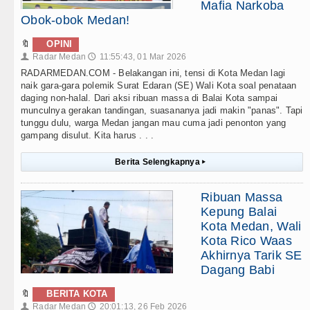
Mafia Narkoba
Obok-obok Medan!
🔖
OPINI
Radar Medan
11:55:43, 01 Mar 2026
👤
🕔
RADARMEDAN.COM - Belakangan ini, tensi di Kota Medan lagi
naik gara-gara polemik Surat Edaran (SE) Wali Kota soal penataan
daging non-halal. Dari aksi ribuan massa di Balai Kota sampai
munculnya gerakan tandingan, suasananya jadi makin "panas". Tapi
tunggu dulu, warga Medan jangan mau cuma jadi penonton yang
gampang disulut. Kita harus . . .
Berita Selengkapnya
▸
Ribuan Massa
Kepung Balai
Kota Medan, Wali
Kota Rico Waas
Akhirnya Tarik SE
Dagang Babi
🔖
BERITA KOTA
Radar Medan
20:01:13, 26 Feb 2026
👤
🕔