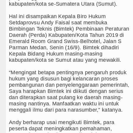
kabupaten/kota se-Sumatera Utara (Sumut).
batan Pascabencana di
Hal ini disampaikan Kepala Biro Hukum
Setdaprovsu Andy Faisal saat membuka
Bimbingan Teknis (Bimtek) Pembinaan Peraturan
Daerah (Perda) Kabupaten/Kota Tahun 2019 di
Emerald Room Grand Swiss-Belhotel, Jalan S
Mati
Parman Medan, Senin (16/9). Bimtek dihadiri
Kepala Bidang Hukum masing-masing
22.00 WIB
kabupaten/kota se Sumut atau yang mewakili.
026 Pukul 18.00 WIB
“Mengingat betapa pentingnya pengaruh produk
hukum yang disusun bagi kelancaran proses
ngaria Pukul 00.00 WIB
pembangunan dan penyelenggaraan pemerintah,
Saya harapkan Bimtek ini diikuti dengan serius
ayangkari 11 Tarutung
dan diterapkan saat pulang ke daerah masing-
masing nantinya. Manfaatkan waktu ini untuk
menggali ilmu dari para narasumber,” katanya.
Andy berharap usai mengikuti Bimtek, para
peserta dapat meningkatkan pemahaman,