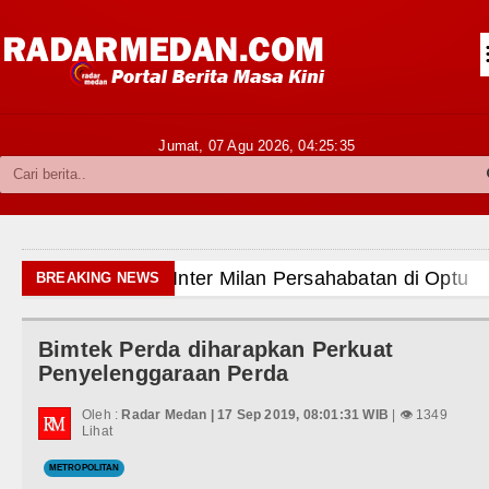
Siantar-Simalungun
Kabupaten Karo
Pakpak Bharat
Jumat, 07 Agu 2026,
04:25:37
Kabupaten Simalungun
Metropolitan
TNI POLRI
026 Pukul 18.00 WIB
BREAKING NEWS
Hukum dan Kriminal
ngaria Pukul 00.00 WIB
Bimtek Perda diharapkan Perkuat
Politik
ayangkari 11 Tarutung
Penyelenggaraan Perda
Hiburan
Oleh :
Radar Medan | 17 Sep 2019, 08:01:31 WIB
| 👁 1349
Lihat
Olahraga
METROPOLITAN