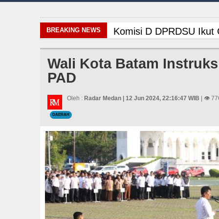
Komisi D DPRDSU Ikut G
BREAKING NEWS
Bappelitbangda Toba Ge
Wali Kota Batam Instruk
PAD
Arsenal Dibungkam Real
Bayern Munich vs Aston
Oleh :
Radar Medan | 12 Jun 2024, 22:16:47 WIB
| 👁 77
DAERAH
Rico Waas Tinjau Rehab
Sebut LSL Pengidap HI
AC Milan Hanya Bermain
Wabup Taput Hadiri Ra
Wali Kota Medan Dikuku