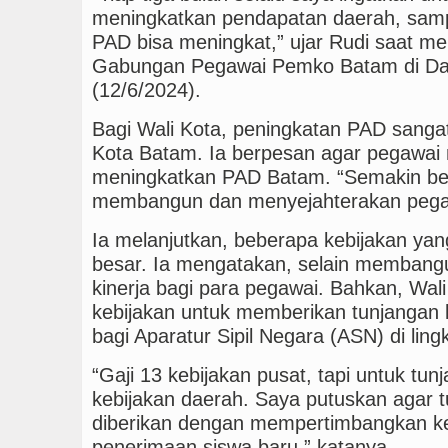
meningkatkan pendapatan daerah, samp
PAD bisa meningkat,” ujar Rudi saat me
Gabungan Pegawai Pemko Batam di Dat
(12/6/2024).
Bagi Wali Kota, peningkatan PAD sang
Kota Batam. Ia berpesan agar pegawai 
meningkatkan PAD Batam. “Semakin be
membangun dan menyejahterakan pegaw
Ia melanjutkan, beberapa kebijakan y
besar. Ia mengatakan, selain membang
kinerja bagi para pegawai. Bahkan, Wa
kebijakan untuk memberikan tunjangan k
bagi Aparatur Sipil Negara (ASN) di li
“Gaji 13 kebijakan pusat, tapi untuk tu
kebijakan daerah. Saya putuskan agar t
diberikan dengan mempertimbangkan k
penerimaan siswa baru,” katanya.