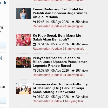
Radarmedan | Update 22 jam yang lalu
 di
Emma Raducanu Jadi Kolektor
Pelatih dan Sponsor Juga Wanita
Uniqlo Pertama
10:45:14 | 05 Agu 2026 | 👁 354 view
📅
Radarmedan | Update 23 jam yang lalu
ng
k
Ke Klub Sepak Bola Mana Mo
Salah Akan Berlabuh?
09:51:56 | 05 Agu 2026 | 👁 202 view
📅
Radarmedan | Update 24 jam yang lalu
t
Pelayat Memadati Jalanan di
Milan untuk Upacara Pemakaman
Legenda Franco Baresi
09:37:50 | 05 Agu 2026 | 👁 197 view
📅
Radarmedan | Update 24 jam yang lalu
Transnusa dan Tourism Authority
nten
of Thailand (TAT) Perkuat Kerja
 .
Sama Strategis Pariwisata
06:30:32 | 05 Agu 2026 | 👁 234 view
📅
Radarmedan | Update 1 hari yang lalu