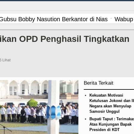
ubsu Bobby Nasution Berkantor di Nias
Wabup 
lar Lomba Inovasi Perangkat Daerah 2026
Wali
sikan OPD Penghasil Tingkatkan
 Betis pada Laga Persahabatan di Dublin 5 Agust
 Villa Laga Persahabatan 7 Agustus 2026 di Hong
6 Lihat
ilitasi 3 RTLH di Medan Tuntungan, 213 Unit Dit
Berita Terkait
V/AIDS di Jawa Barat Sebagai Gay Salah Kaprah 
Kekuatan Motivasi
 Imbang dengan Inter Milan Derby Laga Persahab
Ketulusan Jokowi dan I
Negara akan Menyulap
Samosir Unggul
pat Persiapan Penataan Desa dan Batas Desa Wil
Bupati Taput : Terimaka
Atas Kunjungan Bapak
hkan Jadi Duta Penggerak Ayah Teladan
Sebut 
Presiden di KDT