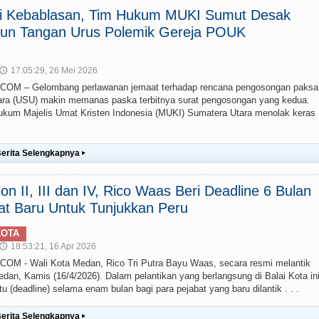
ai Kebablasan, Tim Hukum MUKI Sumut Desak
un Tangan Urus Polemik Gereja POUK
17:05:29, 26 Mei 2026
🕔
M – Gelombang perlawanan jemaat terhadap rencana pengosongan paksa
ra (USU) makin memanas paska terbitnya surat pengosongan yang kedua.
um Majelis Umat Kristen Indonesia (MUKI) Sumatera Utara menolak keras
erita Selengkapnya
▸
lon II, III dan IV, Rico Waas Beri Deadline 6 Bulan
at Baru Untuk Tunjukkan Peru
KOTA
18:53:21, 16 Apr 2026
🕔
 - Wali Kota Medan, Rico Tri Putra Bayu Waas, secara resmi melantik
edan, Kamis (16/4/2026). Dalam pelantikan yang berlangsung di Balai Kota ini
(deadline) selama enam bulan bagi para pejabat yang baru dilantik . . .
erita Selengkapnya
▸