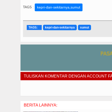
TAGS :
kepri-dan-sekitarnya,sumut
TAGS:
kepri-dan-sekitarnya
sumut
TULISKAN KOMENTAR DENGAN ACCOUNT 
BERITA LAINNYA: