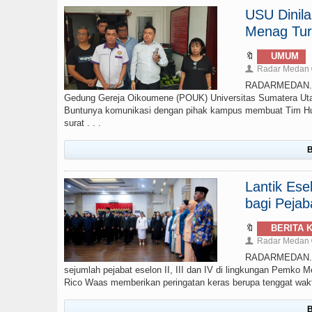
USU Dinil
Menag Tur
🔖
UMUM
Radar Medan
👤
RADARMEDAN.CO
Gedung Gereja Oikoumene (POUK) Universitas Sumatera Uta
Buntunya komunikasi dengan pihak kampus membuat Tim Huk
surat . . .
B
Lantik Ese
bagi Pejab
🔖
BERITA 
Radar Medan
👤
RADARMEDAN.COM
sejumlah pejabat eselon II, III dan IV di lingkungan Pemko M
Rico Waas memberikan peringatan keras berupa tenggat waktu 
B