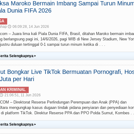
paksa Maroko Bermain Imbang Sampai Turun Minum
la Dunia FIFA 2026
GA
ahap
06:09:28, 14 Jun 2026
🕔
– Juara lima kali Piala Dunia FIFA, Brasil, ditahan Maroko bermain imba
g berlangsung pagi ini, 14/6/2026, pagi WIB di New Jersey Stadium, New Yor
stru duluan tertinggal 0-1 sampai turun minum ketika di . . .
erita Selengkapnya
▸
t Bongkar Live TikTok Bermuatan Pornografi, Hos
uta per Hari
AN KRIMINAL
21:06:51, 11 Jun 2026
🕔
 – Direktorat Reserse Perlindungan Perempuan dan Anak (PPA) dan
ara mengungkap kasus dugaan tindak pidana penyiaran dan penyediaan ko
g) di platform TikTok. Direktur Reserse PPA dan PPO Polda Sumut, Kombes . .
erita Selengkapnya
▸