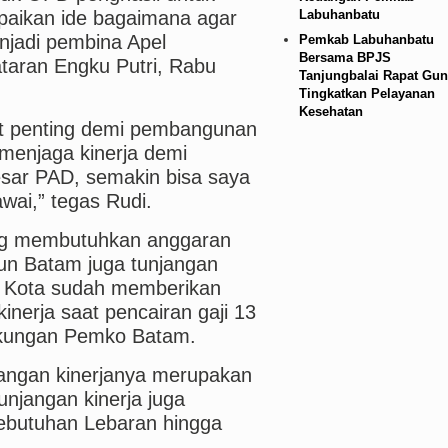
Labuhanbatu
aikan ide bagaimana agar
njadi pembina Apel
Pemkab Labuhanbatu
Bersama BPJS
aran Engku Putri, Rabu
Tanjungbalai Rapat Gun
Tingkatkan Pelayanan
Kesehatan
at penting demi pembangunan
menjaga kinerja demi
sar PAD, semakin bisa saya
ai,” tegas Rudi.
ang membutuhkan anggaran
un Batam juga tunjangan
li Kota sudah memberikan
inerja saat pencairan gaji 13
ngkungan Pemko Batam.
njangan kinerjanya merupakan
unjangan kinerja juga
ebutuhan Lebaran hingga