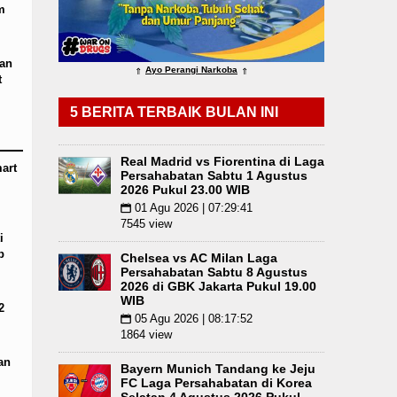
m
ng
AC Milan Hanya Bermain Imbang dengan Inter
kan
Ayo Perangi Narkoba
⇑
⇑
t
5 BERITA TERBAIK BULAN INI
Real Madrid vs Fiorentina di Laga
art
Persahabatan Sabtu 1 Agustus
2026 Pukul 23.00 WIB
01 Agu 2026 | 07:29:41
📅
7545 view
i
p
Chelsea vs AC Milan Laga
Persahabatan Sabtu 8 Agustus
2026 di GBK Jakarta Pukul 19.00
WIB
2
05 Agu 2026 | 08:17:52
📅
1864 view
an
Bayern Munich Tandang ke Jeju
FC Laga Persahabatan di Korea