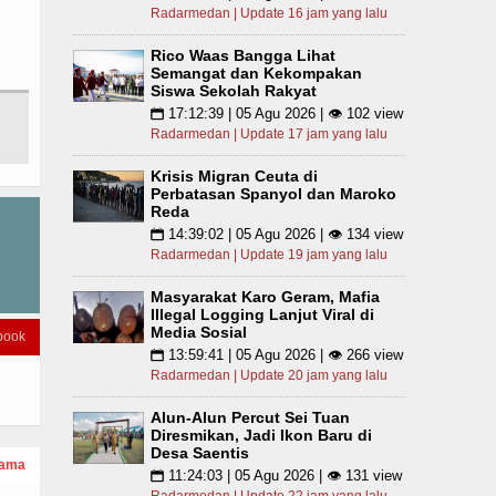
Radarmedan | Update 16 jam yang lalu
Rico Waas Bangga Lihat
Semangat dan Kekompakan
Siswa Sekolah Rakyat
17:12:39 | 05 Agu 2026 | 👁 102 view
📅
Radarmedan | Update 17 jam yang lalu
Krisis Migran Ceuta di
Perbatasan Spanyol dan Maroko
Reda
14:39:02 | 05 Agu 2026 | 👁 134 view
📅
Radarmedan | Update 19 jam yang lalu
Masyarakat Karo Geram, Mafia
Illegal Logging Lanjut Viral di
Media Sosial
book
13:59:41 | 05 Agu 2026 | 👁 266 view
📅
Radarmedan | Update 20 jam yang lalu
Alun-Alun Percut Sei Tuan
Diresmikan, Jadi Ikon Baru di
Desa Saentis
tama
11:24:03 | 05 Agu 2026 | 👁 131 view
📅