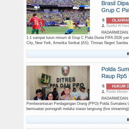
Brasil Di
Grup C Pia
🔖
OLAHRA
Syaiful W Har
👤
RADARMEDAN.com 
1-1 sampai turun minum di Grup C Piala Dunia FIFA 2026 yan
City, New York, Amerika Serikat (AS). Timnas Negeri Samba ju
B
Polda Sumu
Raup Rp5 J
🔖
HUKUM D
Radar Medan
👤
RADARMEDAN.COM
Pemberantasan Perdagangan Orang (PPO) Polda Sumatera Ut
bermuatan pornografi melalui siaran langsung (live streamin
B