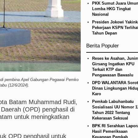
PKK Sumut Juara Umu
uk Juventus pada Laga Persahabatan di Hong Ko
Lomba HKG Tingkat
Nasional
Presiden Jokowi Yakin
Pekerjaan KSPN Terliha
Tahun Depan
Berita Populer
Reses ke Asahan, Junim
Girsang Ingatkan KPU
Terkait KTP dan
Pengawasan Bawaslu
adi pembina Apel Gabungan Pegawai Pemko
DPD WALANTARA Sorot
abu (12/6/2024).
Dinas Lingkungan Hidu
Karo
Kota Batam Muhammad Rudi,
Pemkab Labuhanbatu
Sosialisasi UU Nomor 1
 Daerah (OPD) penghasil di
Tahun 2022 Tentang
atam untuk meningkatkan
Kekerasan Seksual
BPK RI Serahkan Lapor
Hasil Pemeriksaan
ntuk OPD penghasil untuk
Keuangan Pemkab