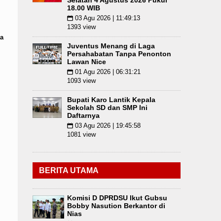
Selatan 4 Agustus 2026 Pukul
18.00 WIB
03 Agu 2026 | 11:49:13
📅
1393 view
a
Juventus Menang di Laga
Persahabatan Tanpa Penonton
Lawan Nice
01 Agu 2026 | 06:31:21
📅
1093 view
Bupati Karo Lantik Kepala
Sekolah SD dan SMP Ini
Daftarnya
03 Agu 2026 | 19:45:58
📅
1081 view
BERITA UTAMA
Komisi D DPRDSU Ikut Gubsu
Bobby Nasution Berkantor di
Nias