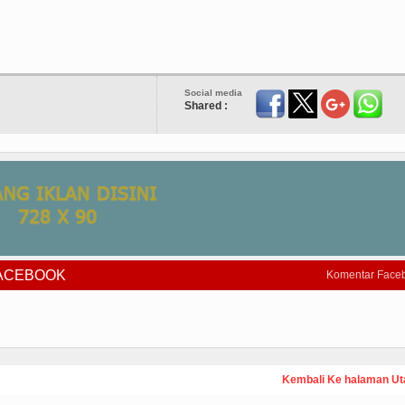
Social media
Shared :
FACEBOOK
Komentar Face
Kembali Ke halaman U