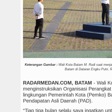
Chelsea Tumbang Ditek
Keterangan Gambar :
Wali Kota Batam M. Rudi saat menj
Batam di Dataran Engku Putri, R
RADARMEDAN.COM, BATAM
- Wali 
menginstruksikan Organisasi Perangkat
lingkungan Pemerintah Kota (Pemko) B
Pendapatan Asli Daerah (PAD).
“Tiap tiga bulan selalu saya ingatkan u