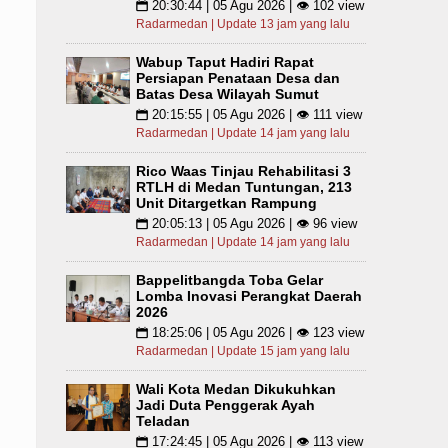
20:30:44 | 05 Agu 2026 | 👁 102 view
📅
Radarmedan | Update 13 jam yang lalu
Wabup Taput Hadiri Rapat
Persiapan Penataan Desa dan
Batas Desa Wilayah Sumut
20:15:55 | 05 Agu 2026 | 👁 111 view
📅
Radarmedan | Update 14 jam yang lalu
Rico Waas Tinjau Rehabilitasi 3
RTLH di Medan Tuntungan, 213
Unit Ditargetkan Rampung
20:05:13 | 05 Agu 2026 | 👁 96 view
📅
Radarmedan | Update 14 jam yang lalu
Bappelitbangda Toba Gelar
Lomba Inovasi Perangkat Daerah
2026
18:25:06 | 05 Agu 2026 | 👁 123 view
📅
Radarmedan | Update 15 jam yang lalu
Wali Kota Medan Dikukuhkan
Jadi Duta Penggerak Ayah
Teladan
17:24:45 | 05 Agu 2026 | 👁 113 view
📅