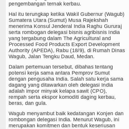
pengembangan ternak kerbau.
Sebut LSL Pengidap HIV/AIDS di Jawa 
Hal itu terungkap ketika Wakil Gubernur (Wagub)
Sumatera Utara (Sumut) Musa Rajekshah
Arsenal Dibungkam Real Betis pada Lag
menerima Konsul Jenderal India Raghu Gururaj
serta rombogan delegasi bisnis agribisnis India
Chelsea Tumbang Ditekuk Juventus pad
yang tergabung dalam The Agricultural and
Processed Food Products Export Development
Bupati Taput Sambut Kunjungan Kapolda
Authority (APEDA), Rabu (18/9), di Rumah Dinas
Wagub, Jalan Tengku Daud, Medan.
PD AIJ Sumut Kembali Amankan Aset Pe
Dalam pertemuan tersebut, dibahas tentang
Bupati Toba Lantik 39 Pejabat, Tekankan
potensi kerja sama antara Pemprov Sumut
dengan pengusaha India. Salah satu kerja sama
LGB Minus T dan Q Sebagai Orientasi S
dagang yang ditawarkan oleh delegasi India
adalah impor minyak kelapa sawit (CPO),
Danrem 011 Lilawangsa Brigjen TNI Al
rempah serta ekspor komoditi daging kerbau,
Aceh
beras, dan gula.
Era Baru Pengobatan Pasien Kanker Par
Wagub menyambut baik kedatangan Konjen dan
rombongan delegasi India. Menurut Wagub, ini
Rico Waas Nonaktifkan Lurah AUR, Te
merupakan komitmen dan bentuk keseriusan