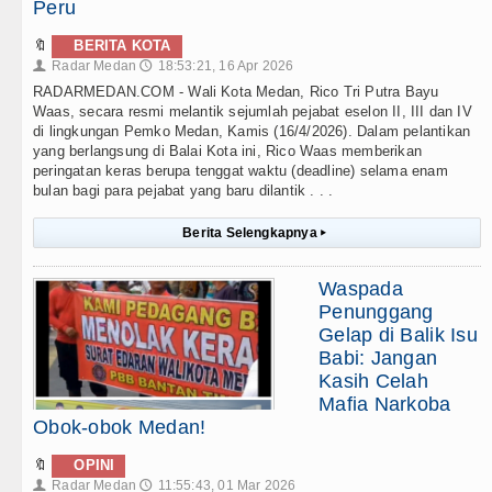
Peru
🔖
BERITA KOTA
Radar Medan
18:53:21, 16 Apr 2026
👤
🕔
RADARMEDAN.COM - Wali Kota Medan, Rico Tri Putra Bayu
Waas, secara resmi melantik sejumlah pejabat eselon II, III dan IV
di lingkungan Pemko Medan, Kamis (16/4/2026). Dalam pelantikan
yang berlangsung di Balai Kota ini, Rico Waas memberikan
peringatan keras berupa tenggat waktu (deadline) selama enam
bulan bagi para pejabat yang baru dilantik . . .
Berita Selengkapnya
▸
Waspada
Penunggang
Gelap di Balik Isu
Babi: Jangan
Kasih Celah
Mafia Narkoba
Obok-obok Medan!
🔖
OPINI
Radar Medan
11:55:43, 01 Mar 2026
👤
🕔