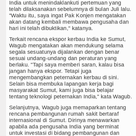
India untuk menindaklankuti pertemuan yang
Sebut LSL Pengidap HIV/AIDS di Jawa 
telah dilaksanakan sebelumnya di bulan Juli lalu.
"Waktu itu, saya ingat Pak Konjen mengatakan
Arsenal Dibungkam Real Betis pada Lag
akan datang kembali membawa pengusaha dan
hari ini telah dibuktikan," katanya.
Chelsea Tumbang Ditekuk Juventus pad
Terkait rencana ekspor kerbau India ke Sumut,
Bupati Taput Sambut Kunjungan Kapolda
Wagub mengatakan akan mendukung selama
segala sesuatunya dijalankan dengan benar
PD AIJ Sumut Kembali Amankan Aset Pe
sesuai undang-undang dan peraturan yang
berlaku. "Tapi saya memberi saran, kalau bisa
jangan hanya ekspor. Tetapi juga
mengembangkan peternakan kerbau di sini.
Selain bisa membuka lapangan kerja bagi
masyarakat Sumut, kami juga bisa belajar
tentang teknologi peternakan India," kata Wagub.
Selanjutnya, Wagub juga memaparkan tentang
rencana pembangunan rumah sakit bertaraf
internasional di Sumut. Dirinya menawarkan
apabila ada pengusaha India yang berminat
untuk investasi di bidang pembangunan dan