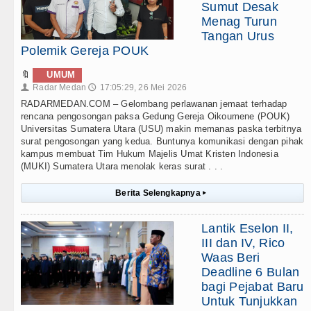
Sumut Desak
Menag Turun
Tangan Urus
Polemik Gereja POUK
🔖
UMUM
Radar Medan
17:05:29, 26 Mei 2026
👤
🕔
RADARMEDAN.COM – Gelombang perlawanan jemaat terhadap
rencana pengosongan paksa Gedung Gereja Oikoumene (POUK)
Universitas Sumatera Utara (USU) makin memanas paska terbitnya
surat pengosongan yang kedua. Buntunya komunikasi dengan pihak
kampus membuat Tim Hukum Majelis Umat Kristen Indonesia
(MUKI) Sumatera Utara menolak keras surat . . .
Berita Selengkapnya
▸
Lantik Eselon II,
III dan IV, Rico
Waas Beri
Deadline 6 Bulan
bagi Pejabat Baru
Untuk Tunjukkan