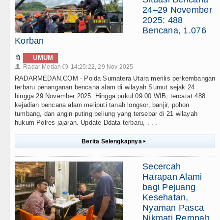
24–29 November
2025: 488
Bencana, 1.076
Korban
🔖
UMUM
Radar Medan
14:25:22, 29 Nov 2025
👤
🕔
RADARMEDAN.COM - Polda Sumatera Utara merilis perkembangan
terbaru penanganan bencana alam di wilayah Sumut sejak 24
hingga 29 November 2025. Hingga pukul 09.00 WIB, tercatat 488
kejadian bencana alam meliputi tanah longsor, banjir, pohon
tumbang, dan angin puting beliung yang tersebar di 21 wilayah
hukum Polres jajaran. Update Ddata terbaru, . . .
Berita Selengkapnya
▸
Secercah
Harapan Alami
bagi Pejuang
Kesehatan,
Nyaman Pasca
Nikmati Rempah