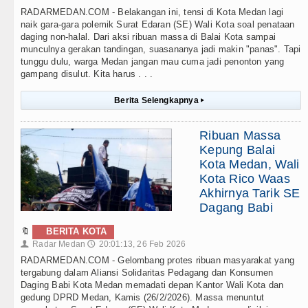
RADARMEDAN.COM - Belakangan ini, tensi di Kota Medan lagi
naik gara-gara polemik Surat Edaran (SE) Wali Kota soal penataan
daging non-halal. Dari aksi ribuan massa di Balai Kota sampai
munculnya gerakan tandingan, suasananya jadi makin "panas". Tapi
tunggu dulu, warga Medan jangan mau cuma jadi penonton yang
gampang disulut. Kita harus . . .
Berita Selengkapnya
▸
Ribuan Massa
Kepung Balai
Kota Medan, Wali
Kota Rico Waas
Akhirnya Tarik SE
Dagang Babi
🔖
BERITA KOTA
Radar Medan
20:01:13, 26 Feb 2026
👤
🕔
RADARMEDAN.COM - Gelombang protes ribuan masyarakat yang
tergabung dalam Aliansi Solidaritas Pedagang dan Konsumen
Daging Babi Kota Medan memadati depan Kantor Wali Kota dan
gedung DPRD Medan, Kamis (26/2/2026). Massa menuntut