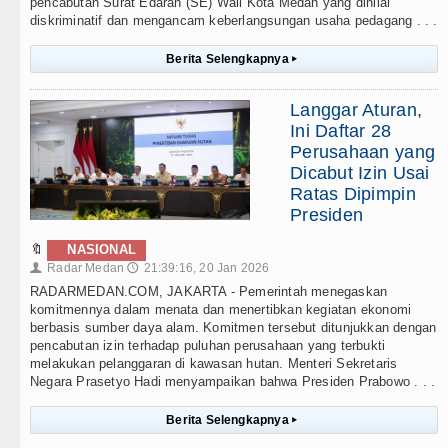
pencabutan Surat Edaran (SE) Wali Kota Medan yang dinilai
diskriminatif dan mengancam keberlangsungan usaha pedagang . . .
Berita Selengkapnya
▸
Langgar Aturan,
Ini Daftar 28
Perusahaan yang
Dicabut Izin Usai
Ratas Dipimpin
Presiden
🔖
NASIONAL
Radar Medan
21:39:16, 20 Jan 2026
👤
🕔
RADARMEDAN.COM, JAKARTA - Pemerintah menegaskan
komitmennya dalam menata dan menertibkan kegiatan ekonomi
berbasis sumber daya alam. Komitmen tersebut ditunjukkan dengan
pencabutan izin terhadap puluhan perusahaan yang terbukti
melakukan pelanggaran di kawasan hutan. Menteri Sekretaris
Negara Prasetyo Hadi menyampaikan bahwa Presiden Prabowo . . .
Berita Selengkapnya
▸