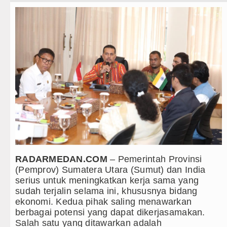
Teknologi
Sebut LSL Pengidap HIV/AIDS di Jawa 
Internasional
Arsenal Dibungkam Real Betis pada Lag
Wisata
Chelsea Tumbang Ditekuk Juventus pad
TIPS dan TRIK
Bupati Taput Sambut Kunjungan Kapolda
+ Lainnya
PD AIJ Sumut Kembali Amankan Aset Pe
Video
Bupati Toba Lantik 39 Pejabat, Tekankan
Kesehatan
LGB Minus T dan Q Sebagai Orientasi S
Kuliner
RADARMEDAN.COM
– Pemerintah Provinsi
Danrem 011 Lilawangsa Brigjen TNI Al
(Pemprov) Sumatera Utara (Sumut) dan India
Siraman Rohani
Aceh
serius untuk meningkatkan kerja sama yang
sudah terjalin selama ini, khususnya bidang
Era Baru Pengobatan Pasien Kanker Par
ekonomi. Kedua pihak saling menawarkan
berbagai potensi yang dapat dikerjasamakan.
Rico Waas Nonaktifkan Lurah AUR, Te
Salah satu yang ditawarkan adalah