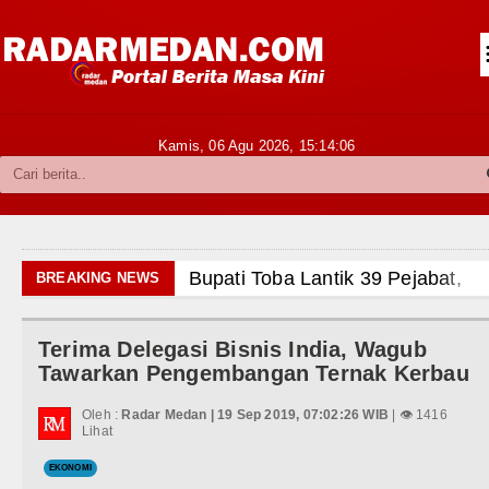
Siantar-Simalungun
Kabupaten Karo
Pakpak Bharat
Kamis, 06 Agu 2026,
15:14:07
Kabupaten Simalungun
Metropolitan
TNI POLRI
Bupati Toba Lantik 39 Pejabat, Tekankan
BREAKING NEWS
Hukum dan Kriminal
LGB Minus T dan Q Sebagai Orientasi S
Terima Delegasi Bisnis India, Wagub
Politik
Danrem 011 Lilawangsa Brigjen TNI Al
Tawarkan Pengembangan Ternak Kerbau
Aceh
Hiburan
Oleh :
Radar Medan | 19 Sep 2019, 07:02:26 WIB
| 👁 1416
Lihat
Era Baru Pengobatan Pasien Kanker Par
Olahraga
EKONOMI
Rico Waas Nonaktifkan Lurah AUR, Te