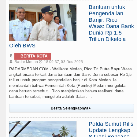
Bantuan untuk
Pengendalian
Banjir, Rico
Waas: Dana Bank
Dunia Rp 1,5
Triliun Dikelola
Oleh BWS
🔖
BERITA KOTA
Radar Medan
18:09:37, 03 Des 2025
👤
🕔
RADARMEDAN.COM - Walikota Medan, Rico Tri Putra Bayu Waas
angkat bicara terkait dana bantuan dari Bank Dunia sebesar Rp 1,5
triliun untuk program pengendalian banjir di Kota Medan. Ia
membantah bahwa Pemerintah Kota (Pemko) Medan mengelola
dana batuan tersebut. Rico menjelaskan bahwa realisasi dana
bantuan tersebut, mengelola adalah Balai . . .
Berita Selengkapnya
▸
Polda Sumut Rilis
Update Lengkap
Situasi Bencana