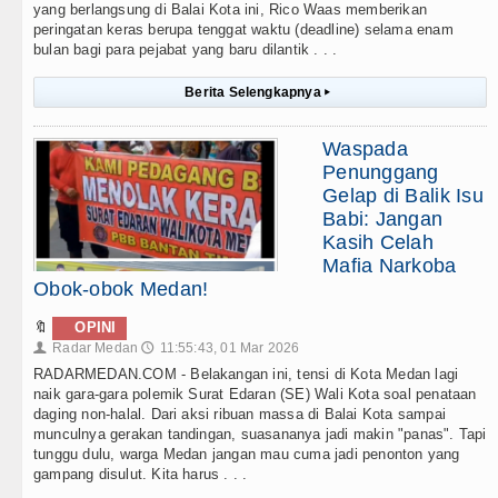
yang berlangsung di Balai Kota ini, Rico Waas memberikan
peringatan keras berupa tenggat waktu (deadline) selama enam
bulan bagi para pejabat yang baru dilantik . . .
Berita Selengkapnya
▸
Waspada
Penunggang
Gelap di Balik Isu
Babi: Jangan
Kasih Celah
Mafia Narkoba
Obok-obok Medan!
🔖
OPINI
Radar Medan
11:55:43, 01 Mar 2026
👤
🕔
RADARMEDAN.COM - Belakangan ini, tensi di Kota Medan lagi
naik gara-gara polemik Surat Edaran (SE) Wali Kota soal penataan
daging non-halal. Dari aksi ribuan massa di Balai Kota sampai
munculnya gerakan tandingan, suasananya jadi makin "panas". Tapi
tunggu dulu, warga Medan jangan mau cuma jadi penonton yang
gampang disulut. Kita harus . . .