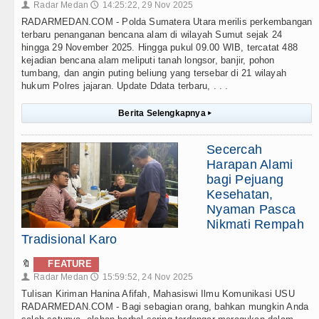
Radar Medan
14:25:22, 29 Nov 2025
👤
🕔
RADARMEDAN.COM - Polda Sumatera Utara merilis perkembangan
terbaru penanganan bencana alam di wilayah Sumut sejak 24
hingga 29 November 2025. Hingga pukul 09.00 WIB, tercatat 488
kejadian bencana alam meliputi tanah longsor, banjir, pohon
tumbang, dan angin puting beliung yang tersebar di 21 wilayah
hukum Polres jajaran. Update Ddata terbaru, . . .
Berita Selengkapnya
▸
Secercah
Harapan Alami
bagi Pejuang
Kesehatan,
Nyaman Pasca
Nikmati Rempah
Tradisional Karo
🔖
FEATURE
Radar Medan
15:59:52, 24 Nov 2025
👤
🕔
Tulisan Kiriman Hanina Afifah, Mahasiswi Ilmu Komunikasi USU
RADARMEDAN.COM - Bagi sebagian orang, bahkan mungkin Anda