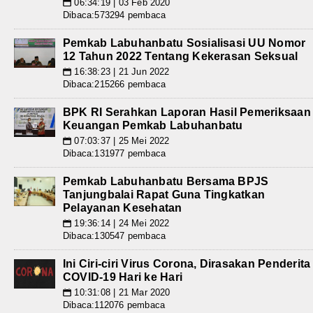
06:34:19 | 03 Feb 2020
📅
Dibaca:573294 pembaca
Pemkab Labuhanbatu Sosialisasi UU Nomor
12 Tahun 2022 Tentang Kekerasan Seksual
16:38:23 | 21 Jun 2022
📅
Dibaca:215266 pembaca
BPK RI Serahkan Laporan Hasil Pemeriksaan
Keuangan Pemkab Labuhanbatu
07:03:37 | 25 Mei 2022
📅
Dibaca:131977 pembaca
Pemkab Labuhanbatu Bersama BPJS
Tanjungbalai Rapat Guna Tingkatkan
Pelayanan Kesehatan
19:36:14 | 24 Mei 2022
📅
Dibaca:130547 pembaca
Ini Ciri-ciri Virus Corona, Dirasakan Penderita
COVID-19 Hari ke Hari
10:31:08 | 21 Mar 2020
📅
Dibaca:112076 pembaca