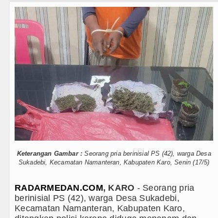
Teknologi
Rico Waas Tinjau Rehabilitasi 3
Internasional
Bappelitbangda Toba Gelar Lomb
Wisata
Wali Kota Medan Dikukuhkan Jad
TIPS dan TRIK
Sebut LSL Pengidap HIV/AIDS di
+ Lainnya
Arsenal Dibungkam Real Betis pa
Video
Chelsea Tumbang Ditekuk Juvent
Kesehatan
AC Milan Hanya Bermain Imbang 
Kuliner
Bayern Munich vs Aston Villa La
Keterangan Gambar :
Seorang pria berinisial PS (42), warga Desa
Sukadebi, Kecamatan Namanteran, Kabupaten Karo, Senin (17/5)
Siraman Rohani
Komisi D DPRDSU Ikut Gubsu Bob
RADARMEDAN.COM
, KARO
- Seorang pria
Wabup Taput Hadiri Rapat Persi
berinisial PS (42), warga Desa Sukadebi,
Kecamatan Namanteran, Kabupaten Karo,
Rico Waas Tinjau Rehabilitasi 3