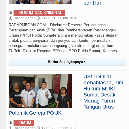
per Hari
🔖
HUKUM DAN KRIMINAL
Radar Medan
21:06:51, 11 Jun 2026
👤
🕔
RADARMEDAN.COM – Direktorat Reserse Perlindungan
Perempuan dan Anak (PPA) dan Pemberantasan Perdagangan
Orang (PPO) Polda Sumatera Utara mengungkap kasus dugaan
tindak pidana penyiaran dan penyediaan konten bermuatan
pornografi melalui siaran langsung (live streaming) di platform
TikTok. Direktur Reserse PPA dan PPO Polda Sumut, Kombes . . .
Berita Selengkapnya
▸
USU Dinilai
Kebablasan, Tim
Hukum MUKI
Sumut Desak
Menag Turun
Tangan Urus
Polemik Gereja POUK
🔖
UMUM
Radar Medan
17:05:29, 26 Mei 2026
👤
🕔