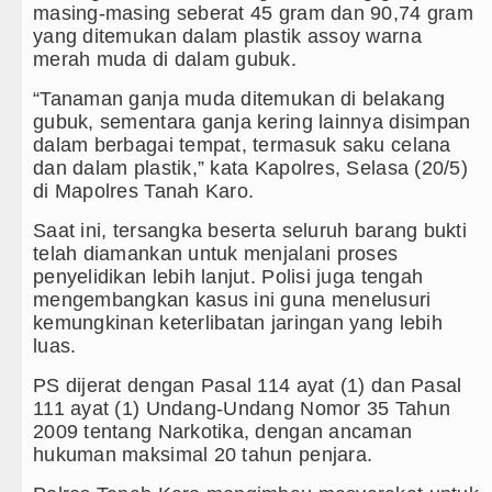
Bappelitbangda Toba Gelar Lomb
masing-masing seberat 45 gram dan 90,74 gram
yang ditemukan dalam plastik assoy warna
Wali Kota Medan Dikukuhkan Jad
merah muda di dalam gubuk.
Sebut LSL Pengidap HIV/AIDS di
“Tanaman ganja muda ditemukan di belakang
gubuk, sementara ganja kering lainnya disimpan
Arsenal Dibungkam Real Betis pa
dalam berbagai tempat, termasuk saku celana
dan dalam plastik,” kata Kapolres, Selasa (20/5)
di Mapolres Tanah Karo.
Saat ini, tersangka beserta seluruh barang bukti
telah diamankan untuk menjalani proses
penyelidikan lebih lanjut. Polisi juga tengah
mengembangkan kasus ini guna menelusuri
kemungkinan keterlibatan jaringan yang lebih
luas.
PS dijerat dengan Pasal 114 ayat (1) dan Pasal
111 ayat (1) Undang-Undang Nomor 35 Tahun
2009 tentang Narkotika, dengan ancaman
hukuman maksimal 20 tahun penjara.