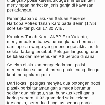
ditangkap polisi karena diduga menanam dan
menyimpan narkotika jenis ganja di kawasan
Bappelitbangda Toba Gelar Lomb
perladangan.
Wali Kota Medan Dikukuhkan Jad
Penangkapan dilakukan Satuan Reserse
Narkoba Polres Tanah Karo pada Senin (17/5)
Sebut LSL Pengidap HIV/AIDS di
sore sekitar pukul 17.30 WIB.
Kapolres Tanah Karo, AKBP Eko Yulianto,
Arsenal Dibungkam Real Betis pa
menyampaikan bahwa penangkapan bermula
dari laporan warga yang mencurigai aktivitas di
Chelsea Tumbang Ditekuk Juvent
sekitar ladang tersebut. Petugas langsung turun
ke lokasi dan menemukan PS berada di sana.
AC Milan Hanya Bermain Imbang 
Setelah dilakukan penggeledahan, polisi
Bayern Munich vs Aston Villa La
menemukan sejumlah barang bukti yang diduga
kuat merupakan ganja.
Komisi D DPRDSU Ikut Gubsu Bob
Dari lokasi, petugas menyita dua potongan botol
Wabup Taput Hadiri Rapat Persi
plastik berisi tanaman ganja muda berumur
sekitar dua minggu, satu bungkus kecil ganja
Rico Waas Tinjau Rehabilitasi 3
kering seberat 0,93 gram dari saku celana
tersangka, serta dua bungkus sedang ganja