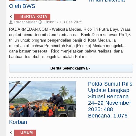
Oleh BWS
🔖
BERITA KOTA
Radar Medan
18:09:37, 03 Des 2025
👤
🕔
RADARMEDAN.COM - Walikota Medan, Rico Tri Putra Bayu Waas
angkat bicara terkait dana bantuan dari Bank Dunia sebesar Rp 1,5
triliun untuk program pengendalian banjir di Kota Medan. Ia
membantah bahwa Pemerintah Kota (Pemko) Medan mengelola
dana batuan tersebut. Rico menjelaskan bahwa realisasi dana
bantuan tersebut, mengelola adalah Balai . . .
Berita Selengkapnya
▸
Polda Sumut Rilis
Update Lengkap
Situasi Bencana
24–29 November
2025: 488
Bencana, 1.076
Korban
🔖
UMUM