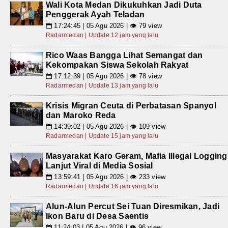
Wali Kota Medan Dikukuhkan Jadi Duta
Penggerak Ayah Teladan
17:24:45 | 05 Agu 2026 | 👁 79 view
📅
Radarmedan | Update 12 jam yang lalu
Rico Waas Bangga Lihat Semangat dan
Kekompakan Siswa Sekolah Rakyat
17:12:39 | 05 Agu 2026 | 👁 78 view
📅
Radarmedan | Update 13 jam yang lalu
Krisis Migran Ceuta di Perbatasan Spanyol
dan Maroko Reda
14:39:02 | 05 Agu 2026 | 👁 109 view
📅
Radarmedan | Update 15 jam yang lalu
Masyarakat Karo Geram, Mafia Illegal Logging
Lanjut Viral di Media Sosial
13:59:41 | 05 Agu 2026 | 👁 233 view
📅
Radarmedan | Update 16 jam yang lalu
Alun-Alun Percut Sei Tuan Diresmikan, Jadi
Ikon Baru di Desa Saentis
11:24:03 | 05 Agu 2026 | 👁 96 view
📅