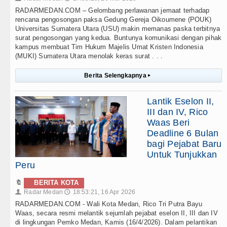
RADARMEDAN.COM – Gelombang perlawanan jemaat terhadap
rencana pengosongan paksa Gedung Gereja Oikoumene (POUK)
Universitas Sumatera Utara (USU) makin memanas paska terbitnya
surat pengosongan yang kedua. Buntunya komunikasi dengan pihak
kampus membuat Tim Hukum Majelis Umat Kristen Indonesia
(MUKI) Sumatera Utara menolak keras surat . . .
Berita Selengkapnya
▸
Lantik Eselon II,
III dan IV, Rico
Waas Beri
Deadline 6 Bulan
bagi Pejabat Baru
Untuk Tunjukkan
Peru
🔖
BERITA KOTA
Radar Medan
18:53:21, 16 Apr 2026
👤
🕔
RADARMEDAN.COM - Wali Kota Medan, Rico Tri Putra Bayu
Waas, secara resmi melantik sejumlah pejabat eselon II, III dan IV
di lingkungan Pemko Medan, Kamis (16/4/2026). Dalam pelantikan