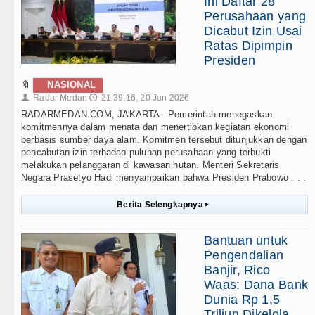
Ini Daftar 28
Perusahaan yang
Dicabut Izin Usai
Ratas Dipimpin
Presiden
🔖
NASIONAL
Radar Medan
21:39:16, 20 Jan 2026
👤
🕔
RADARMEDAN.COM, JAKARTA - Pemerintah menegaskan
komitmennya dalam menata dan menertibkan kegiatan ekonomi
berbasis sumber daya alam. Komitmen tersebut ditunjukkan dengan
pencabutan izin terhadap puluhan perusahaan yang terbukti
melakukan pelanggaran di kawasan hutan. Menteri Sekretaris
Negara Prasetyo Hadi menyampaikan bahwa Presiden Prabowo . . .
Berita Selengkapnya
▸
Bantuan untuk
Pengendalian
Banjir, Rico
Waas: Dana Bank
Dunia Rp 1,5
Triliun Dikelola