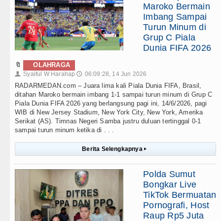
Maroko Bermain
Imbang Sampai
Turun Minum di
Grup C Piala
Dunia FIFA 2026
🔖
OLAHRAGA
Syaiful W Harahap
06:09:28, 14 Jun 2026
👤
🕔
RADARMEDAN.com – Juara lima kali Piala Dunia FIFA, Brasil,
ditahan Maroko bermain imbang 1-1 sampai turun minum di Grup C
Piala Dunia FIFA 2026 yang berlangsung pagi ini, 14/6/2026, pagi
WIB di New Jersey Stadium, New York City, New York, Amerika
Serikat (AS). Timnas Negeri Samba justru duluan tertinggal 0-1
sampai turun minum ketika di . . .
Berita Selengkapnya
▸
Polda Sumut
Bongkar Live
TikTok Bermuatan
Pornografi, Host
Raup Rp5 Juta