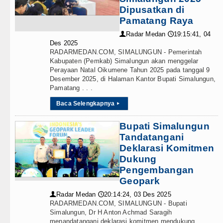
Dipusatkan di
Pamatang Raya
Radar Medan
19:15:41, 04
👤
🕔
Des 2025
RADARMEDAN.COM, SIMALUNGUN - Pemerintah
Kabupaten (Pemkab) Simalungun akan menggelar
Perayaan Natal Oikumene Tahun 2025 pada tanggal 9
Desember 2025, di Halaman Kantor Bupati Simalungun,
Pamatang . . .
Baca Selengkapnya
▸
Bupati Simalungun
Tandatangani
Deklarasi Komitmen
Dukung
Pengembangan
Geopark
Radar Medan
20:14:24, 03 Des 2025
👤
🕔
RADARMEDAN.COM, SIMALUNGUN - Bupati
Simalungun, Dr H Anton Achmad Saragih
menandatangani deklarasi komitmen mendukung