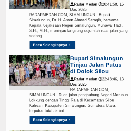
Radar Medan
20:41:58, 15
👤
🕔
Salah Kaprah dan Ngawur
Des 2025
RADARMEDAN.COM, SIMALUNGUN - Bupati
ublin 5 Agustus 2026
Simalungun, Dr. H. Anton Ahmad Saragih, bersama
Kepala Kejaksaan Negeri Simalungun, Munawal Hadi,
S.H., M.H., meninjau langsung sejumlah ruas jalan yang
n di Hong Kong
sedang . . .
alisasi TK Kemala Bhayangkari 11 Tarutung
Baca Selengkapnya
▸
Bupati Simalungun
Tinjau Jalan Putus
di Dolok Silou
Radar Medan
22:48:46, 13
👤
🕔
Des 2025
RADARMEDAN.COM,
SIMALUNGUN - Ruas jalan penghubung Nagori Marubun
Lokkung dengan Tinggi Raja di Kecamatan Silou
Kahean, Kabupaten Simalungun, Sumatera Utara,
terputus total akibat . . .
Baca Selengkapnya
▸