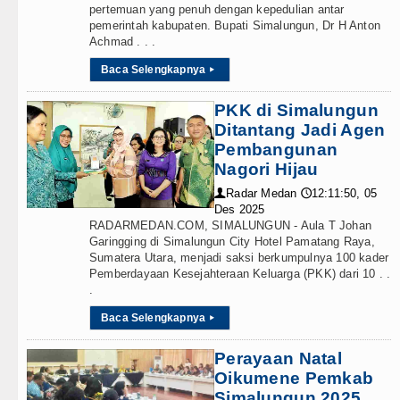
pertemuan yang penuh dengan kepedulian antar
pemerintah kabupaten. Bupati Simalungun, Dr H Anton
Achmad . . .
Baca Selengkapnya
▸
PKK di Simalungun
Ditantang Jadi Agen
Pembangunan
Nagori Hijau
Radar Medan
12:11:50, 05
👤
🕔
Des 2025
RADARMEDAN.COM, SIMALUNGUN - Aula T Johan
Garingging di Simalungun City Hotel Pamatang Raya,
Sumatera Utara, menjadi saksi berkumpulnya 100 kader
Pemberdayaan Kesejahteraan Keluarga (PKK) dari 10 . .
.
Baca Selengkapnya
▸
Perayaan Natal
Oikumene Pemkab
Simalungun 2025