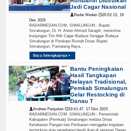
Rondahin Diusulkan
Teknologi
Jadi Cagar Nasional
Salah Kaprah dan Ngawur
Internasional
Radar Medan
20:02:13, 19
👤
🕔
Des 2025
ublin 5 Agustus 2026
RADARMEDAN.COM, SIMALUNGUN - Bupati
Wisata
Simalungun, Dr. H. Anton Ahmad Saragih, menerima
n di Hong Kong
kunjungan Tim Ahli Cagar Budaya Sanggar Budaya
TIPS dan TRIK
Simalungun di Pendopo Rumah Dinas Bupati
Simalungun, Pamatang Raya, . . .
alisasi TK Kemala Bhayangkari 11 Tarutung
+ Lainnya
Baca Selengkapnya
▸
Video
Bantu Peningkatan
asi Pelayanan Publik
Hasil Tangkapan
Kesehatan
Nelayan Tradisional,
 Alam Pikiran
Pemkab Simalungun
Kuliner
Gelar Restocking di
Terus Rampungkan Jembatan Pascabencana di
Danau T
Siraman Rohani
Andrew Panjaitan
19:41:47, 17 Des 2025
👤
🕔
RADARMEDAN.COM, SIMALUNGUN - Pemerintah
Kabupaten (Pemkab) Simalungun melalui Dinas
Ketahanan Pangan dan Perikanan menggelar kegiatan
si Penyalahgunaan Wewenang
restocking atau penebaran benih ikan di perairan Danau