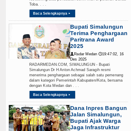
Toba. . . .
Salah Kaprah dan Ngawur
Baca Selengkapnya
▸
ublin 5 Agustus 2026
Bupati Simalungun
Terima Penghargaan
n di Hong Kong
Paritrana Award
alisasi TK Kemala Bhayangkari 11 Tarutung
2025
Radar Medan
19:47:02, 16
👤
🕔
Des 2025
RADARMEDAN.COM, SIMALUNGUN - Bupati
asi Pelayanan Publik
Simalungun Dr H Anton Achmad Saragih resmi
menerima penghargaan sebagai salah satu pemenang
dalam kategori Pemerintah Kabupaten/Kota, bersama
 Alam Pikiran
dengan Kota Medan dan . . .
Terus Rampungkan Jembatan Pascabencana di
Baca Selengkapnya
▸
Dana Inpres Bangun
Jalan Simalungun,
Bupati Ajak Warga
si Penyalahgunaan Wewenang
Jaga Infrastruktur