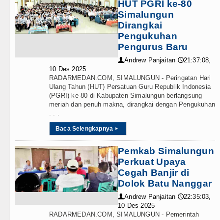
HUT PGRI ke-80
Simalungun
Dirangkai
Pengukuhan
Pengurus Baru
Andrew Panjaitan
21:37:08,
👤
🕔
10 Des 2025
RADARMEDAN.COM, SIMALUNGUN - Peringatan Hari
Ulang Tahun (HUT) Persatuan Guru Republik Indonesia
(PGRI) ke-80 di Kabupaten Simalungun berlangsung
meriah dan penuh makna, dirangkai dengan Pengukuhan
. . .
Baca Selengkapnya
▸
Pemkab Simalungun
Perkuat Upaya
Cegah Banjir di
Dolok Batu Nanggar
Andrew Panjaitan
22:35:03,
👤
🕔
10 Des 2025
RADARMEDAN.COM, SIMALUNGUN - Pemerintah