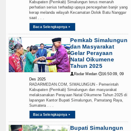
Kabupaten (Pemkab) Simalungun terus menaruh
perhatian serius terhadap upaya pencegahan banjir yang
kerap melanda wilayah Kecamatan Dolok Batu Nanggar
saat . . .
Baca Selengkapnya
▸
Pemkab Simalungun
dan Masyarakat
Gelar Perayaan
Natal Oikumene
Tahun 2025
Radar Medan
16:50:09, 09
👤
🕔
Des 2025
RADARMEDAN.COM, SIMALUNGUN - Pemerintah
Kabupaten (Pemkab) Simalungun dan masyarakat
melaksanakan Perayaan Natal Oikumene Tahun 2025 di
lapangan Kantor Bupati Simalungun, Pamatang Raya,
Sumatera . . .
Baca Selengkapnya
▸
Bupati Simalungun