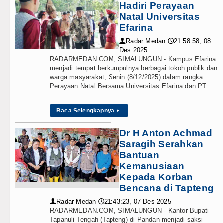
Hadiri Perayaan
Natal Universitas
Efarina
Radar Medan
21:58:58, 08
👤
🕔
Des 2025
RADARMEDAN.COM, SIMALUNGUN - Kampus Efarina
menjadi tempat berkumpulnya berbagai tokoh publik dan
warga masyarakat, Senin (8/12/2025) dalam rangka
Perayaan Natal Bersama Universitas Efarina dan PT . .
.
Baca Selengkapnya
▸
Dr H Anton Achmad
Saragih Serahkan
Bantuan
Kemanusiaan
Kepada Korban
Bencana di Tapteng
Radar Medan
21:43:23, 07 Des 2025
👤
🕔
RADARMEDAN.COM, SIMALUNGUN - Kantor Bupati
Tapanuli Tengah (Tapteng) di Pandan menjadi saksi