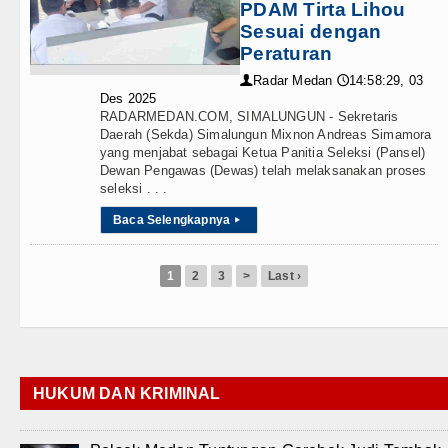
PDAM Tirta Lihou
Sesuai dengan
Peraturan
Radar Medan
14:58:29, 03
👤
🕔
Des 2025
RADARMEDAN.COM, SIMALUNGUN - Sekretaris
Daerah (Sekda) Simalungun Mixnon Andreas Simamora
yang menjabat sebagai Ketua Panitia Seleksi (Pansel)
Dewan Pengawas (Dewas) telah melaksanakan proses
seleksi . . .
Baca Selengkapnya
▸
1
2
3
>
Last ›
HUKUM DAN KRIMINAL