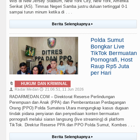
WIB di New Jersey Stadium, New York City, New York, Amerika
Serikat (AS). Timnas Negeri Samba justru duluan tertinggal 0-1
sampai turun minum ketika di . . .
Berita Selengkapnya
▸
Polda Sumut
Bongkar Live
TikTok Bermuatan
Pornografi, Host
Raup Rp5 Juta
per Hari
🔖
HUKUM DAN KRIMINAL
Radar Medan
21:06:51, 11 Jun 2026
👤
🕔
RADARMEDAN.COM – Direktorat Reserse Perlindungan
Perempuan dan Anak (PPA) dan Pemberantasan Perdagangan
Orang (PPO) Polda Sumatera Utara mengungkap kasus dugaan
tindak pidana penyiaran dan penyediaan konten bermuatan
pornografi melalui siaran langsung (live streaming) di platform
TikTok. Direktur Reserse PPA dan PPO Polda Sumut, Kombes . . .
Berita Selengkapnya
▸