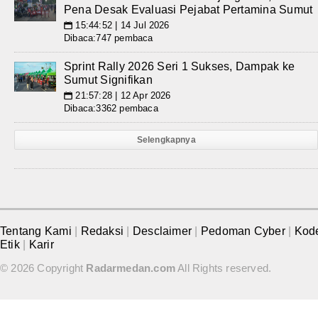
Pena Desak Evaluasi Pejabat Pertamina Sumut
15:44:52 | 14 Jul 2026
📅
Dibaca:747 pembaca
Sprint Rally 2026 Seri 1 Sukses, Dampak ke
Sumut Signifikan
21:57:28 | 12 Apr 2026
📅
Dibaca:3362 pembaca
Selengkapnya
Tentang Kami
|
Redaksi
|
Desclaimer
|
Pedoman Cyber
|
Kod
Etik
|
Karir
© 2026 Copyright
Radarmedan.com
All Rights reserved.