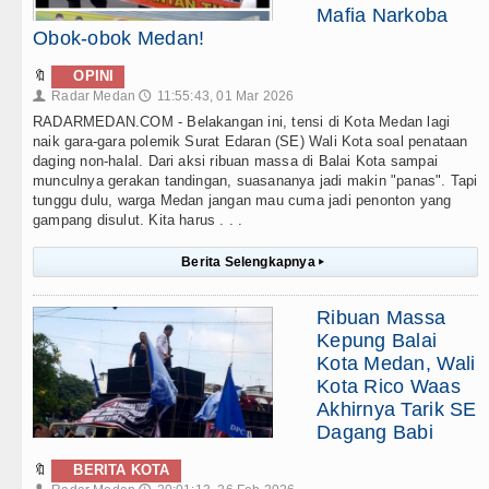
Mafia Narkoba
Obok-obok Medan!
🔖
OPINI
Radar Medan
11:55:43, 01 Mar 2026
👤
🕔
RADARMEDAN.COM - Belakangan ini, tensi di Kota Medan lagi
naik gara-gara polemik Surat Edaran (SE) Wali Kota soal penataan
daging non-halal. Dari aksi ribuan massa di Balai Kota sampai
munculnya gerakan tandingan, suasananya jadi makin "panas". Tapi
tunggu dulu, warga Medan jangan mau cuma jadi penonton yang
gampang disulut. Kita harus . . .
Berita Selengkapnya
▸
Ribuan Massa
Kepung Balai
Kota Medan, Wali
Kota Rico Waas
Akhirnya Tarik SE
Dagang Babi
🔖
BERITA KOTA