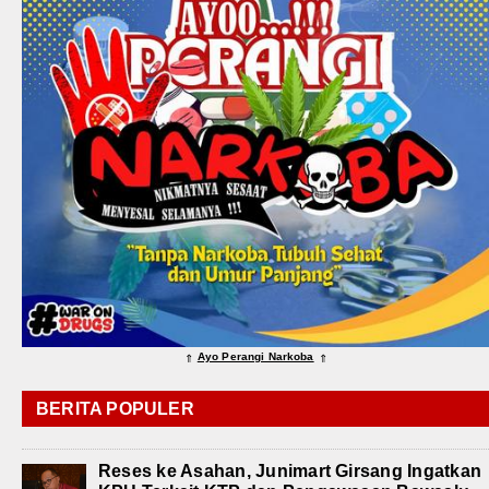
Ayo Perangi Narkoba
⇑
⇑
BERITA POPULER
Reses ke Asahan, Junimart Girsang Ingatkan