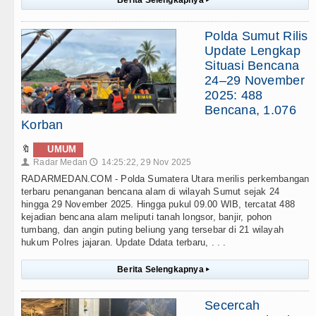
Berita Selengkapnya
▸
Polda Sumut Rilis
Update Lengkap
Situasi Bencana
24–29 November
2025: 488
Bencana, 1.076
Korban
🔖
UMUM
Radar Medan
14:25:22, 29 Nov 2025
👤
🕔
RADARMEDAN.COM - Polda Sumatera Utara merilis perkembangan
terbaru penanganan bencana alam di wilayah Sumut sejak 24
hingga 29 November 2025. Hingga pukul 09.00 WIB, tercatat 488
kejadian bencana alam meliputi tanah longsor, banjir, pohon
tumbang, dan angin puting beliung yang tersebar di 21 wilayah
hukum Polres jajaran. Update Ddata terbaru, . . .
Berita Selengkapnya
▸
Secercah