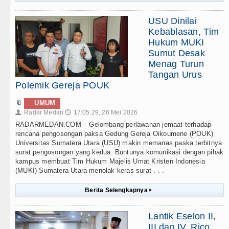
USU Dinilai
Kebablasan, Tim
Hukum MUKI
Sumut Desak
Menag Turun
Tangan Urus
Polemik Gereja POUK
🔖
UMUM
Radar Medan
17:05:29, 26 Mei 2026
👤
🕔
RADARMEDAN.COM – Gelombang perlawanan jemaat terhadap
rencana pengosongan paksa Gedung Gereja Oikoumene (POUK)
Universitas Sumatera Utara (USU) makin memanas paska terbitnya
surat pengosongan yang kedua. Buntunya komunikasi dengan pihak
kampus membuat Tim Hukum Majelis Umat Kristen Indonesia
(MUKI) Sumatera Utara menolak keras surat . . .
Berita Selengkapnya
▸
Lantik Eselon II,
III dan IV, Rico