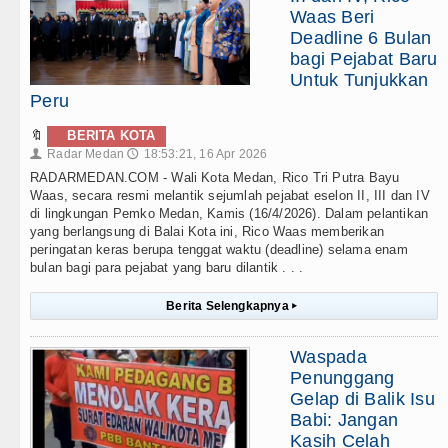
Waas Beri
Deadline 6 Bulan
bagi Pejabat Baru
Untuk Tunjukkan
Peru
🔖
BERITA KOTA
Radar Medan
18:53:21, 16 Apr 2026
👤
🕔
RADARMEDAN.COM - Wali Kota Medan, Rico Tri Putra Bayu
Waas, secara resmi melantik sejumlah pejabat eselon II, III dan IV
di lingkungan Pemko Medan, Kamis (16/4/2026). Dalam pelantikan
yang berlangsung di Balai Kota ini, Rico Waas memberikan
peringatan keras berupa tenggat waktu (deadline) selama enam
bulan bagi para pejabat yang baru dilantik . . .
Berita Selengkapnya
▸
Waspada
Penunggang
Gelap di Balik Isu
Babi: Jangan
Kasih Celah