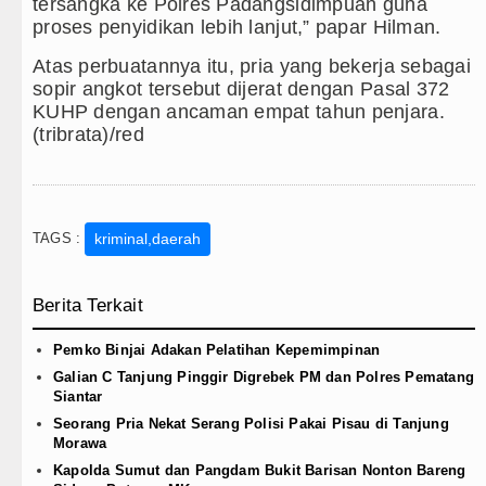
Gubernur Bobby Nasution Minta Kepala Dae
tersangka ke Polres Padangsidimpuan guna
proses penyidikan lebih lanjut,” papar Hilman.
Rico Waas : Kemerdekaan Harus Dirasakan 
Atas perbuatannya itu, pria yang bekerja sebagai
sopir angkot tersebut dijerat dengan Pasal 372
Akses Jalan ke Pemandian Air Panas Doulu 
KUHP dengan ancaman empat tahun penjara.
(tribrata)/red
Dayang Nan Tujuh Menggetarkan Gedung Ke
TAGS :
kriminal,daerah
Berita Terkait
Pemko Binjai Adakan Pelatihan Kepemimpinan
Galian C Tanjung Pinggir Digrebek PM dan Polres Pematang
Siantar
Seorang Pria Nekat Serang Polisi Pakai Pisau di Tanjung
Morawa
Kapolda Sumut dan Pangdam Bukit Barisan Nonton Bareng