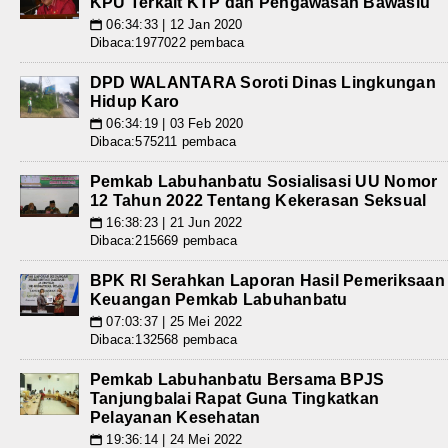
KPU Terkait KTP dan Pengawasan Bawaslu
06:34:33 | 12 Jan 2020
📅
Dibaca:1977022 pembaca
DPD WALANTARA Soroti Dinas Lingkungan
Hidup Karo
06:34:19 | 03 Feb 2020
📅
Dibaca:575211 pembaca
Pemkab Labuhanbatu Sosialisasi UU Nomor
12 Tahun 2022 Tentang Kekerasan Seksual
16:38:23 | 21 Jun 2022
📅
Dibaca:215669 pembaca
BPK RI Serahkan Laporan Hasil Pemeriksaan
Keuangan Pemkab Labuhanbatu
07:03:37 | 25 Mei 2022
📅
Dibaca:132568 pembaca
Pemkab Labuhanbatu Bersama BPJS
Tanjungbalai Rapat Guna Tingkatkan
Pelayanan Kesehatan
19:36:14 | 24 Mei 2022
📅