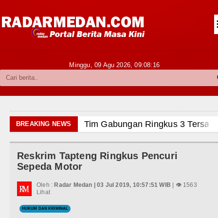
Siantar-Simalungun
Kabupaten Karo
Pakpak Bharat
Minggu, 09 Agu 2026,
09:08:17
Kabupaten Simalungun
Metropolitan
TNI POLRI
Tim Gabungan Ringkus 3 Tersangka Pungli 
BREAKING NEWS
Hukum dan Kriminal
Emma Raducanu Absen di Grand Slam Tenis
Reskrim Tapteng Ringkus Pencuri
Politik
Juventus Dikalahkan Inter Milan di Laga Per
Sepeda Motor
Hiburan
PSG Ditahan Manchester United Main Imban
Oleh :
Radar Medan | 03 Jul 2019, 10:57:51 WIB
| 👁 1563
Lihat
Olahraga
Chelsea Gilas AC Milan di Laga Persahabat
HUKUM DAN KRIMINAL