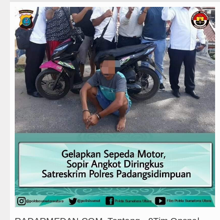
Teknologi
Ketua GRIB Jaya Labuhanbatu Gelar Turname
Internasional
Gubernur Bobby Nasution Minta Kepala Dae
Wisata
Rico Waas : Kemerdekaan Harus Dirasakan 
TIPS dan TRIK
Akses Jalan ke Pemandian Air Panas Doulu 
+ Lainnya
Dayang Nan Tujuh Menggetarkan Gedung Ke
Video
Tim Gabungan Ringkus 3 Tersangka Pungli 
Kesehatan
Emma Raducanu Absen di Grand Slam Tenis
Kuliner
Juventus Dikalahkan Inter Milan di Laga Per
Siraman Rohani
PSG Ditahan Manchester United Main Imban
Chelsea Gilas AC Milan di Laga Persahabat
Ketua GRIB Jaya Labuhanbatu Gelar Turname