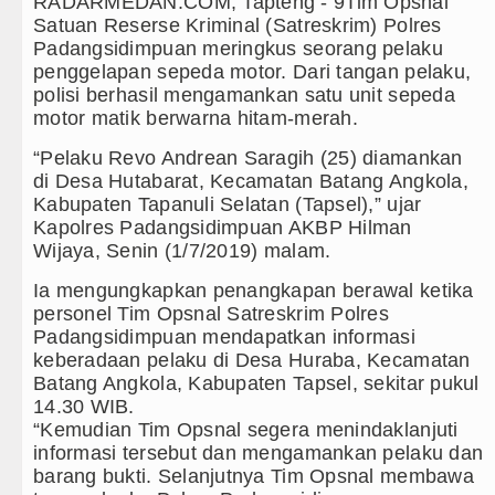
RADARMEDAN.COM, Tapteng - 9Tim Opsnal
Satuan Reserse Kriminal (Satreskrim) Polres
Gubernur Bobby Nasution Minta Kepala Dae
Padangsidimpuan meringkus seorang pelaku
penggelapan sepeda motor. Dari tangan pelaku,
Rico Waas : Kemerdekaan Harus Dirasakan 
polisi berhasil mengamankan satu unit sepeda
motor matik berwarna hitam-merah.
Akses Jalan ke Pemandian Air Panas Doulu 
“Pelaku Revo Andrean Saragih (25) diamankan
Dayang Nan Tujuh Menggetarkan Gedung Ke
di Desa Hutabarat, Kecamatan Batang Angkola,
Kabupaten Tapanuli Selatan (Tapsel),” ujar
Tim Gabungan Ringkus 3 Tersangka Pungli 
Kapolres Padangsidimpuan AKBP Hilman
Wijaya, Senin (1/7/2019) malam.
Emma Raducanu Absen di Grand Slam Tenis
Ia mengungkapkan penangkapan berawal ketika
Juventus Dikalahkan Inter Milan di Laga Per
personel Tim Opsnal Satreskrim Polres
Padangsidimpuan mendapatkan informasi
PSG Ditahan Manchester United Main Imban
keberadaan pelaku di Desa Huraba, Kecamatan
Batang Angkola, Kabupaten Tapsel, sekitar pukul
Chelsea Gilas AC Milan di Laga Persahabat
14.30 WIB.
“Kemudian Tim Opsnal segera menindaklanjuti
Ketua GRIB Jaya Labuhanbatu Gelar Turname
informasi tersebut dan mengamankan pelaku dan
barang bukti. Selanjutnya Tim Opsnal membawa