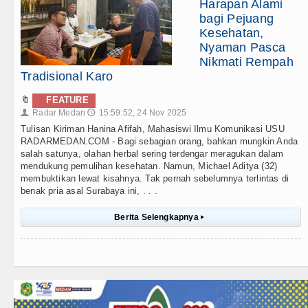
Harapan Alami
bagi Pejuang
Kesehatan,
Nyaman Pasca
Nikmati Rempah
Tradisional Karo
🔖
FEATURE
Radar Medan
15:59:52, 24 Nov 2025
👤
🕔
Tulisan Kiriman Hanina Afifah, Mahasiswi Ilmu Komunikasi USU
RADARMEDAN.COM - Bagi sebagian orang, bahkan mungkin Anda
salah satunya, olahan herbal sering terdengar meragukan dalam
mendukung pemulihan kesehatan. Namun, Michael Aditya (32)
membuktikan lewat kisahnya. Tak pernah sebelumnya terlintas di
benak pria asal Surabaya ini, . . .
Berita Selengkapnya
▸