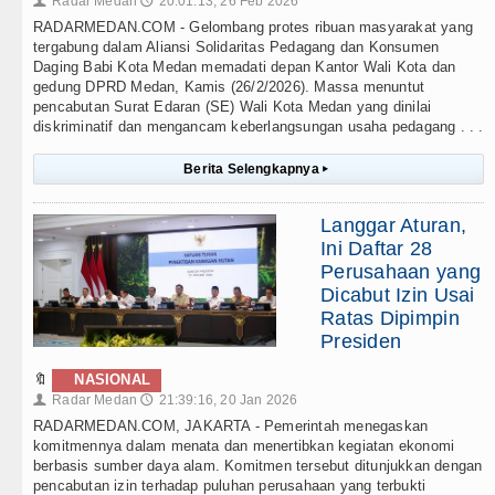
Radar Medan
20:01:13, 26 Feb 2026
👤
🕔
RADARMEDAN.COM - Gelombang protes ribuan masyarakat yang
tergabung dalam Aliansi Solidaritas Pedagang dan Konsumen
Daging Babi Kota Medan memadati depan Kantor Wali Kota dan
gedung DPRD Medan, Kamis (26/2/2026). Massa menuntut
pencabutan Surat Edaran (SE) Wali Kota Medan yang dinilai
diskriminatif dan mengancam keberlangsungan usaha pedagang . . .
Berita Selengkapnya
▸
Langgar Aturan,
Ini Daftar 28
Perusahaan yang
Dicabut Izin Usai
Ratas Dipimpin
Presiden
🔖
NASIONAL
Radar Medan
21:39:16, 20 Jan 2026
👤
🕔
RADARMEDAN.COM, JAKARTA - Pemerintah menegaskan
komitmennya dalam menata dan menertibkan kegiatan ekonomi
berbasis sumber daya alam. Komitmen tersebut ditunjukkan dengan
pencabutan izin terhadap puluhan perusahaan yang terbukti