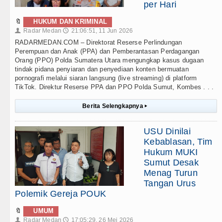
per Hari
🔖
HUKUM DAN KRIMINAL
Radar Medan
21:06:51, 11 Jun 2026
👤
🕔
RADARMEDAN.COM – Direktorat Reserse Perlindungan
Perempuan dan Anak (PPA) dan Pemberantasan Perdagangan
Orang (PPO) Polda Sumatera Utara mengungkap kasus dugaan
tindak pidana penyiaran dan penyediaan konten bermuatan
pornografi melalui siaran langsung (live streaming) di platform
TikTok. Direktur Reserse PPA dan PPO Polda Sumut, Kombes . . .
Berita Selengkapnya
▸
USU Dinilai
Kebablasan, Tim
Hukum MUKI
Sumut Desak
Menag Turun
Tangan Urus
Polemik Gereja POUK
🔖
UMUM
Radar Medan
17:05:29, 26 Mei 2026
👤
🕔