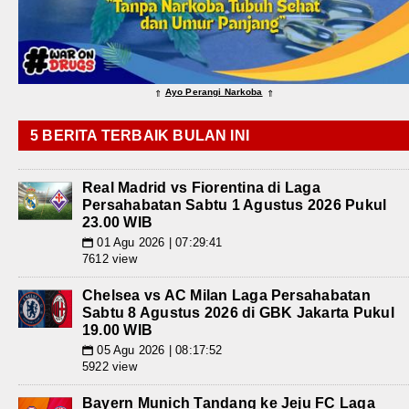
Ayo Perangi Narkoba
⇑
⇑
5 BERITA TERBAIK BULAN INI
Real Madrid vs Fiorentina di Laga
Persahabatan Sabtu 1 Agustus 2026 Pukul
23.00 WIB
01 Agu 2026 | 07:29:41
📅
7612 view
Chelsea vs AC Milan Laga Persahabatan
Sabtu 8 Agustus 2026 di GBK Jakarta Pukul
19.00 WIB
05 Agu 2026 | 08:17:52
📅
5922 view
Bayern Munich Tandang ke Jeju FC Laga