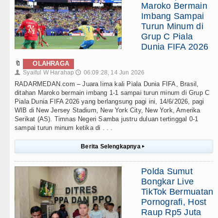
Maroko Bermain
Imbang Sampai
Turun Minum di
Grup C Piala
Dunia FIFA 2026
🔖
OLAHRAGA
Syaiful W Harahap
06:09:28, 14 Jun 2026
👤
🕔
RADARMEDAN.com – Juara lima kali Piala Dunia FIFA, Brasil,
ditahan Maroko bermain imbang 1-1 sampai turun minum di Grup C
Piala Dunia FIFA 2026 yang berlangsung pagi ini, 14/6/2026, pagi
WIB di New Jersey Stadium, New York City, New York, Amerika
Serikat (AS). Timnas Negeri Samba justru duluan tertinggal 0-1
sampai turun minum ketika di . . .
Berita Selengkapnya
▸
Polda Sumut
Bongkar Live
TikTok Bermuatan
Pornografi, Host
Raup Rp5 Juta