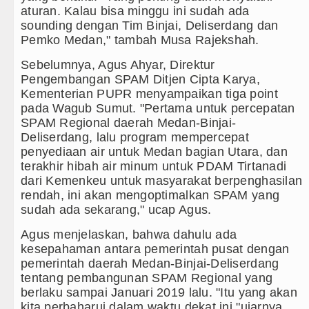
habatan di Optus Stadium Perth Sabtu 8 Agustus 2026
aturan. Kalau bisa minggu ini sudah ada
sounding dengan Tim Binjai, Deliserdang dan
cvaros Persahabatan Minggu 9 Agustus 2026 di Hunga
Pemko Medan," tambah Musa Rajekshah.
n Massal di Sebuah Sekolah di Thailand
Sebelumnya, Agus Ahyar, Direktur
Pengembangan SPAM Ditjen Cipta Karya,
tas Aston Villa Laga Persahabatan di Hong Kong
Kementerian PUPR menyampaikan tiga point
pada Wagub Sumut. "Pertama untuk percepatan
SPAM Regional daerah Medan-Binjai-
Deliserdang, lalu program mempercepat
penyediaan air untuk Medan bagian Utara, dan
terakhir hibah air minum untuk PDAM Tirtanadi
dari Kemenkeu untuk masyarakat berpenghasilan
rendah, ini akan mengoptimalkan SPAM yang
sudah ada sekarang," ucap Agus.
Agus menjelaskan, bahwa dahulu ada
kesepahaman antara pemerintah pusat dengan
pemerintah daerah Medan-Binjai-Deliserdang
tentang pembangunan SPAM Regional yang
berlaku sampai Januari 2019 lalu. "Itu yang akan
kita perbaharui dalam waktu dekat ini,"ujarnya.