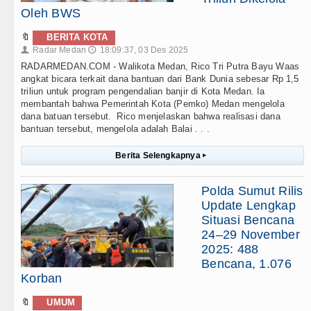
Oleh BWS
🔖
BERITA KOTA
Radar Medan
18:09:37, 03 Des 2025
👤
🕔
RADARMEDAN.COM - Walikota Medan, Rico Tri Putra Bayu Waas
angkat bicara terkait dana bantuan dari Bank Dunia sebesar Rp 1,5
triliun untuk program pengendalian banjir di Kota Medan. Ia
membantah bahwa Pemerintah Kota (Pemko) Medan mengelola
dana batuan tersebut. Rico menjelaskan bahwa realisasi dana
bantuan tersebut, mengelola adalah Balai . . .
Berita Selengkapnya
▸
Polda Sumut Rilis
Update Lengkap
Situasi Bencana
24–29 November
2025: 488
Bencana, 1.076
Korban
🔖
UMUM