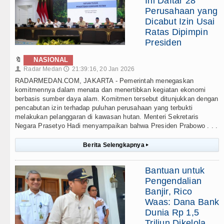
Ini Daftar 28
Perusahaan yang
Dicabut Izin Usai
Ratas Dipimpin
Presiden
🔖
NASIONAL
Radar Medan
21:39:16, 20 Jan 2026
👤
🕔
RADARMEDAN.COM, JAKARTA - Pemerintah menegaskan
komitmennya dalam menata dan menertibkan kegiatan ekonomi
berbasis sumber daya alam. Komitmen tersebut ditunjukkan dengan
pencabutan izin terhadap puluhan perusahaan yang terbukti
melakukan pelanggaran di kawasan hutan. Menteri Sekretaris
Negara Prasetyo Hadi menyampaikan bahwa Presiden Prabowo . . .
Berita Selengkapnya
▸
Bantuan untuk
Pengendalian
Banjir, Rico
Waas: Dana Bank
Dunia Rp 1,5
Triliun Dikelola