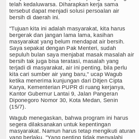
telah kedaluwarsa. Diharapkan kerja sama
habatan di Optus Stadium Perth Sabtu 8 Agustus 2026
tersebut dapat menjadi solusi persoalan air
bersih di daerah ini.
cvaros Persahabatan Minggu 9 Agustus 2026 di Hunga
"Tujuan kita ini adalah masyarakat, kita harus
bergerak dan jangan lama lama, kasihan
n Massal di Sebuah Sekolah di Thailand
masyarakat yang belum mendapat air bersih.
Saya sepakat dengan Pak Menteri, sudah
tas Aston Villa Laga Persahabatan di Hong Kong
sepuluh bulan saya menjabat masak masalah air
bersih tak juga bisa teratasi, masalah yang
Penadah Kayu Hutan illegal di Karo hingga Aktor Inte
terjadi di masyarakat, air ini penting, bila perlu
kita cari sumber air yang baru," ucap Wagub
 Rumput Laut Nias Utara dari Hulu ke Hilir
ketika menerima kunjungan dari Ditjen Cipta
Karya, Kementerian PUPR di ruang kerjanya,
S TA 2025, Jurnalis Surati SMPN 1 Batang Angkola
Kantor Gubernur Lantai 9, Jalan Pangeran
Diponegoro Nomor 30, Kota Medan, Senin
alui Hubungan Seksual Bukan Karena Penyimpangan Se
(15/7).
angladesh Sheikh Hasina Hadapi Ancam Hukuman Mat
Wagub menegaskan, bahwa program ini harus
segera dilaksanakan untuk kepentingan
a Persahabatan di Swedia 8 Agustus 2026 Pukul 22.
masyarakat. Namun harus tetap mengikuti aturan
yang berlaku. "Yang penting tidak menyalahi