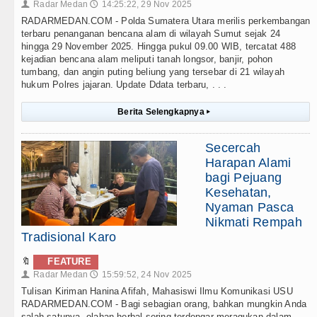
Radar Medan
14:25:22, 29 Nov 2025
👤
🕔
RADARMEDAN.COM - Polda Sumatera Utara merilis perkembangan
terbaru penanganan bencana alam di wilayah Sumut sejak 24
hingga 29 November 2025. Hingga pukul 09.00 WIB, tercatat 488
kejadian bencana alam meliputi tanah longsor, banjir, pohon
tumbang, dan angin puting beliung yang tersebar di 21 wilayah
hukum Polres jajaran. Update Ddata terbaru, . . .
Berita Selengkapnya
▸
Secercah
Harapan Alami
bagi Pejuang
Kesehatan,
Nyaman Pasca
Nikmati Rempah
Tradisional Karo
🔖
FEATURE
Radar Medan
15:59:52, 24 Nov 2025
👤
🕔
Tulisan Kiriman Hanina Afifah, Mahasiswi Ilmu Komunikasi USU
RADARMEDAN.COM - Bagi sebagian orang, bahkan mungkin Anda
salah satunya, olahan herbal sering terdengar meragukan dalam