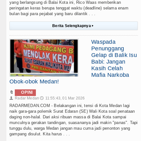
yang berlangsung di Balai Kota ini, Rico Waas memberikan
peringatan keras berupa tenggat waktu (deadline) selama enam
bulan bagi para pejabat yang baru dilantik . . .
Berita Selengkapnya
▸
Waspada
Penunggang
Gelap di Balik Isu
Babi: Jangan
Kasih Celah
Mafia Narkoba
Obok-obok Medan!
🔖
OPINI
Radar Medan
11:55:43, 01 Mar 2026
👤
🕔
RADARMEDAN.COM - Belakangan ini, tensi di Kota Medan lagi
naik gara-gara polemik Surat Edaran (SE) Wali Kota soal penataan
daging non-halal. Dari aksi ribuan massa di Balai Kota sampai
munculnya gerakan tandingan, suasananya jadi makin "panas". Tapi
tunggu dulu, warga Medan jangan mau cuma jadi penonton yang
gampang disulut. Kita harus . . .