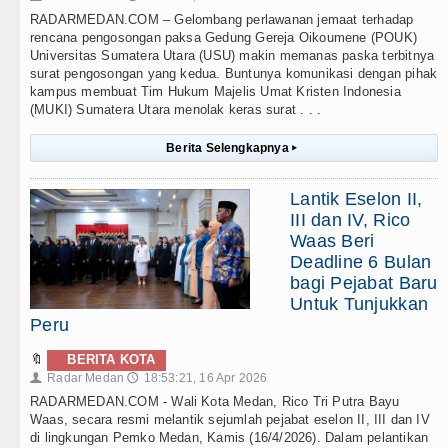
RADARMEDAN.COM – Gelombang perlawanan jemaat terhadap
rencana pengosongan paksa Gedung Gereja Oikoumene (POUK)
Universitas Sumatera Utara (USU) makin memanas paska terbitnya
surat pengosongan yang kedua. Buntunya komunikasi dengan pihak
kampus membuat Tim Hukum Majelis Umat Kristen Indonesia
(MUKI) Sumatera Utara menolak keras surat . . .
Berita Selengkapnya
▸
Lantik Eselon II,
III dan IV, Rico
Waas Beri
Deadline 6 Bulan
bagi Pejabat Baru
Untuk Tunjukkan
Peru
🔖
BERITA KOTA
Radar Medan
18:53:21, 16 Apr 2026
👤
🕔
RADARMEDAN.COM - Wali Kota Medan, Rico Tri Putra Bayu
Waas, secara resmi melantik sejumlah pejabat eselon II, III dan IV
di lingkungan Pemko Medan, Kamis (16/4/2026). Dalam pelantikan