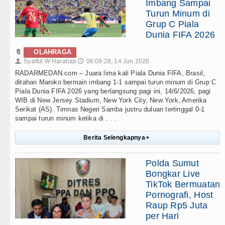
Imbang Sampai
Turun Minum di
Grup C Piala
Dunia FIFA 2026
🔖
OLAHRAGA
Syaiful W Harahap
06:09:28, 14 Jun 2026
👤
🕔
RADARMEDAN.com – Juara lima kali Piala Dunia FIFA, Brasil,
ditahan Maroko bermain imbang 1-1 sampai turun minum di Grup C
Piala Dunia FIFA 2026 yang berlangsung pagi ini, 14/6/2026, pagi
WIB di New Jersey Stadium, New York City, New York, Amerika
Serikat (AS). Timnas Negeri Samba justru duluan tertinggal 0-1
sampai turun minum ketika di . . .
Berita Selengkapnya
▸
Polda Sumut
Bongkar Live
TikTok Bermuatan
Pornografi, Host
Raup Rp5 Juta
per Hari