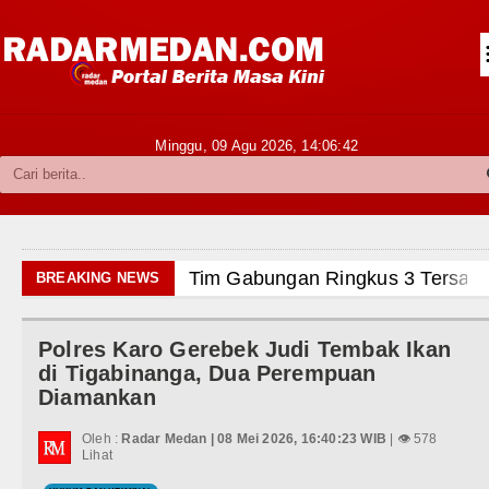
Siantar-Simalungun
Kabupaten Karo
Pakpak Bharat
Minggu, 09 Agu 2026,
14:06:43
Kabupaten Simalungun
Metropolitan
TNI POLRI
Tim Gabungan Ringkus 3 Tersangka Pungli di Jalan
BREAKING NEWS
Hukum dan Kriminal
Emma Raducanu Absen di Grand Slam Tenis US Ope
Polres Karo Gerebek Judi Tembak Ikan
Politik
Juventus Dikalahkan Inter Milan di Laga Persahabata
di Tigabinanga, Dua Perempuan
Diamankan
Hiburan
PSG Ditahan Manchester United Main Imbang Laga 
Oleh :
Radar Medan | 08 Mei 2026, 16:40:23 WIB
| 👁 578
Olahraga
Lihat
Chelsea Gilas AC Milan di Laga Persahabatan di GB