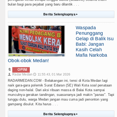
bulan bagi para pejabat yang baru dilantik . . .
Berita Selengkapnya
▸
Waspada
Penunggang
Gelap di Balik Isu
Babi: Jangan
Kasih Celah
Mafia Narkoba
Obok-obok Medan!
🔖
OPINI
Radar Medan
11:55:43, 01 Mar 2026
👤
🕔
RADARMEDAN.COM - Belakangan ini, tensi di Kota Medan lagi
naik gara-gara polemik Surat Edaran (SE) Wali Kota soal penataan
daging non-halal. Dari aksi ribuan massa di Balai Kota sampai
munculnya gerakan tandingan, suasananya jadi makin "panas". Tapi
tunggu dulu, warga Medan jangan mau cuma jadi penonton yang
gampang disulut. Kita harus . . .
Berita Selengkapnya
▸