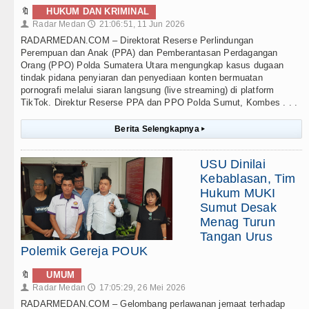
🔖
HUKUM DAN KRIMINAL
Radar Medan
21:06:51, 11 Jun 2026
👤
🕔
RADARMEDAN.COM – Direktorat Reserse Perlindungan
Perempuan dan Anak (PPA) dan Pemberantasan Perdagangan
Orang (PPO) Polda Sumatera Utara mengungkap kasus dugaan
tindak pidana penyiaran dan penyediaan konten bermuatan
pornografi melalui siaran langsung (live streaming) di platform
TikTok. Direktur Reserse PPA dan PPO Polda Sumut, Kombes . . .
Berita Selengkapnya
▸
USU Dinilai
Kebablasan, Tim
Hukum MUKI
Sumut Desak
Menag Turun
Tangan Urus
Polemik Gereja POUK
🔖
UMUM
Radar Medan
17:05:29, 26 Mei 2026
👤
🕔
RADARMEDAN.COM – Gelombang perlawanan jemaat terhadap