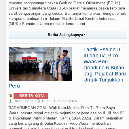
rencana pengosongan paksa Gedung Gereja Oikoumene (POUK)
Universitas Sumatera Utara (USU) makin memanas paska terbitnya
surat pengosongan yang kedua. Buntunya komunikasi dengan pihak
kampus membuat Tim Hukum Majelis Umat Kristen Indonesia
(MUKI) Sumatera Utara menolak keras surat . . .
Berita Selengkapnya
▸
Lantik Eselon II,
III dan IV, Rico
Waas Beri
Deadline 6 Bulan
bagi Pejabat Baru
Untuk Tunjukkan
Peru
🔖
BERITA KOTA
Radar Medan
18:53:21, 16 Apr 2026
👤
🕔
RADARMEDAN.COM - Wali Kota Medan, Rico Tri Putra Bayu
Waas, secara resmi melantik sejumlah pejabat eselon II, III dan IV
di lingkungan Pemko Medan, Kamis (16/4/2026). Dalam pelantikan
yang berlangsung di Balai Kota ini, Rico Waas memberikan
peringatan keras berupa tenggat waktu (deadline) selama enam