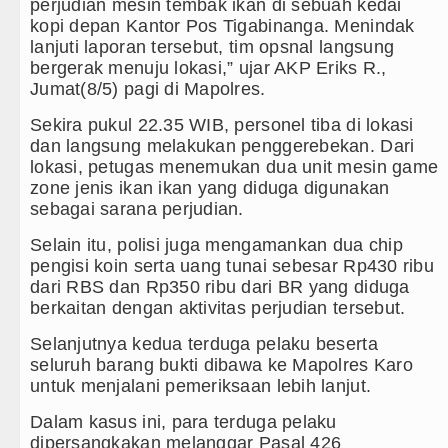
Gubernur Bobby Nasution Minta Kepala Daerah se-
perjudian mesin tembak ikan di sebuah kedai
kopi depan Kantor Pos Tigabinanga. Menindak
Rico Waas : Kemerdekaan Harus Dirasakan Masyara
lanjuti laporan tersebut, tim opsnal langsung
bergerak menuju lokasi,” ujar AKP Eriks R.,
Akses Jalan ke Pemandian Air Panas Doulu Diblokir
Jumat(8/5) pagi di Mapolres.
Sekira pukul 22.35 WIB, personel tiba di lokasi
Dayang Nan Tujuh Menggetarkan Gedung Kesenian 
dan langsung melakukan penggerebekan. Dari
lokasi, petugas menemukan dua unit mesin game
zone jenis ikan ikan yang diduga digunakan
sebagai sarana perjudian.
Selain itu, polisi juga mengamankan dua chip
pengisi koin serta uang tunai sebesar Rp430 ribu
dari RBS dan Rp350 ribu dari BR yang diduga
berkaitan dengan aktivitas perjudian tersebut.
Selanjutnya kedua terduga pelaku beserta
seluruh barang bukti dibawa ke Mapolres Karo
untuk menjalani pemeriksaan lebih lanjut.
Dalam kasus ini, para terduga pelaku
dipersangkakan melanggar Pasal 426