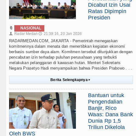
Dicabut Izin Usai
Ratas Dipimpin
Presiden
🔖
NASIONAL
Radar Medan
21:39:16, 20 Jan 2026
👤
🕔
RADARMEDAN.COM, JAKARTA - Pemerintah menegaskan
komitmennya dalam menata dan menertibkan kegiatan ekonomi
berbasis sumber daya alam. Komitmen tersebut ditunjukkan dengan
pencabutan izin terhadap puluhan perusahaan yang terbukti
melakukan pelanggaran di kawasan hutan. Menteri Sekretaris
Negara Prasetyo Hadi menyampaikan bahwa Presiden Prabowo . . .
Berita Selengkapnya
▸
Bantuan untuk
Pengendalian
Banjir, Rico
Waas: Dana Bank
Dunia Rp 1,5
Triliun Dikelola
Oleh BWS