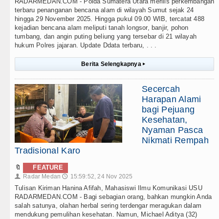
RADARMEDAN.COM - Polda Sumatera Utara merilis perkembangan
terbaru penanganan bencana alam di wilayah Sumut sejak 24
hingga 29 November 2025. Hingga pukul 09.00 WIB, tercatat 488
kejadian bencana alam meliputi tanah longsor, banjir, pohon
tumbang, dan angin puting beliung yang tersebar di 21 wilayah
hukum Polres jajaran. Update Ddata terbaru, . . .
Berita Selengkapnya
▸
Secercah
Harapan Alami
bagi Pejuang
Kesehatan,
Nyaman Pasca
Nikmati Rempah
Tradisional Karo
🔖
FEATURE
Radar Medan
15:59:52, 24 Nov 2025
👤
🕔
Tulisan Kiriman Hanina Afifah, Mahasiswi Ilmu Komunikasi USU
RADARMEDAN.COM - Bagi sebagian orang, bahkan mungkin Anda
salah satunya, olahan herbal sering terdengar meragukan dalam
mendukung pemulihan kesehatan. Namun, Michael Aditya (32)