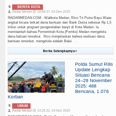
🔖
BERITA KOTA
Radar Medan
18:09:37, 03 Des 2025
👤
🕔
RADARMEDAN.COM - Walikota Medan, Rico Tri Putra Bayu Waas
angkat bicara terkait dana bantuan dari Bank Dunia sebesar Rp 1,5
triliun untuk program pengendalian banjir di Kota Medan. Ia
membantah bahwa Pemerintah Kota (Pemko) Medan mengelola
dana batuan tersebut. Rico menjelaskan bahwa realisasi dana
bantuan tersebut, mengelola adalah Balai . . .
Berita Selengkapnya
▸
Polda Sumut Rilis
Update Lengkap
Situasi Bencana
24–29 November
2025: 488
Bencana, 1.076
Korban
🔖
UMUM
Radar Medan
14:25:22, 29 Nov 2025
👤
🕔