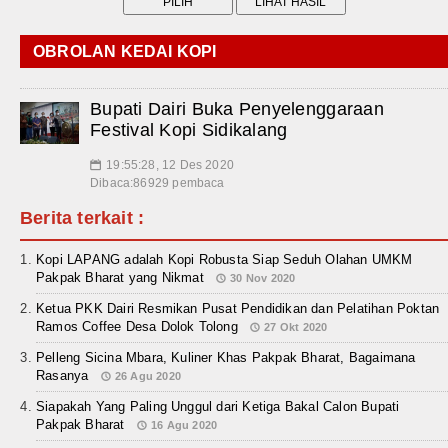
OBROLAN KEDAI KOPI
Bupati Dairi Buka Penyelenggaraan
Festival Kopi Sidikalang
19:55:28, 12 Des 2020
📅
Dibaca:86929 pembaca
Berita terkait :
Kopi LAPANG adalah Kopi Robusta Siap Seduh Olahan UMKM
Pakpak Bharat yang Nikmat
30 Nov 2020
Ketua PKK Dairi Resmikan Pusat Pendidikan dan Pelatihan Poktan
Ramos Coffee Desa Dolok Tolong
27 Okt 2020
Pelleng Sicina Mbara, Kuliner Khas Pakpak Bharat, Bagaimana
Rasanya
26 Agu 2020
Siapakah Yang Paling Unggul dari Ketiga Bakal Calon Bupati
Pakpak Bharat
16 Agu 2020