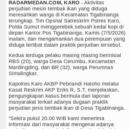
RADARMEDAN.COM, KARO
- Aktivitas
perjudian mesin tembak ikan yang diduga
Gubernur Bobby Nasution Minta Kepala Daerah se-
meresahkan warga di Kecamatan Tigabinanga
terungkap. Tim Opsnal Satreskrim Polres Karo,
Rico Waas : Kemerdekaan Harus Dirasakan Masyara
Polda Sumut menggerebek sebuah kedai kopi di
depan Kantor Pos Tigabinanga, Kamis (7/5/2026)
Akses Jalan ke Pemandian Air Panas Doulu Diblokir
malam, dan mengamankan dua perempuan yang
diduga terlibat dalam praktik perjudian tersebut.
Dayang Nan Tujuh Menggetarkan Gedung Kesenian 
Kedua terduga pelaku masing masing berinisial
Tim Gabungan Ringkus 3 Tersangka Pungli di Jalan
RBS (20), warga Desa Cerumbu, Kecamatan
Mardingding, dan BR (32), warga Perumnas
Emma Raducanu Absen di Grand Slam Tenis US Ope
Simalingkar.
Juventus Dikalahkan Inter Milan di Laga Persahabata
Kapolres Karo AKBP Pebriandi Haloho melalui
Kasat Reskrim AKP Eriks R, S.T, menjelaskan,
PSG Ditahan Manchester United Main Imbang Laga 
pengungkapan kasus bermula dari laporan
masyarakat terkait adanya dugaan praktik
Chelsea Gilas AC Milan di Laga Persahabatan di GB
perjudian jenis tembak ikan di Desa Tigabinanga.
Ketua GRIB Jaya Labuhanbatu Gelar Turnamen Catur
“Sekira pukul 20.00 WIB kami menerima
informasi dari masyarakat mengenai adanya