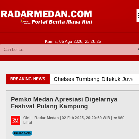
Siantar-Simalungun
Kabupaten Karo
Pakpak Bharat
Kamis, 06 Agu 2026,
23:28:27
Kabupaten Simalungun
Metropolitan
TNI POLRI
Chelsea Tumbang Ditekuk Juvent
BREAKING NEWS
Hukum dan Kriminal
AC Milan Hanya Bermain Imbang 
Pemko Medan Apresiasi Digelarnya
Politik
Bayern Munich vs Aston Villa La
Festival Pulang Kampung
Hiburan
Komisi D DPRDSU Ikut Gubsu Bob
Oleh :
Radar Medan | 02 Feb 2025, 20:20:59 WIB
| 👁 860
Lihat
Olahraga
Wabup Taput Hadiri Rapat Persi
BERITA KOTA