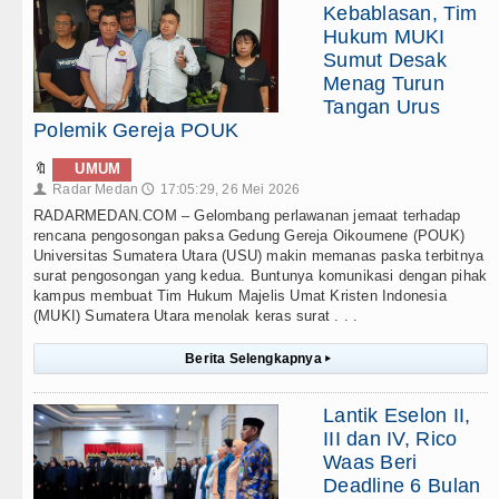
Kebablasan, Tim
Hukum MUKI
Sumut Desak
Menag Turun
Tangan Urus
Polemik Gereja POUK
🔖
UMUM
Radar Medan
17:05:29, 26 Mei 2026
👤
🕔
RADARMEDAN.COM – Gelombang perlawanan jemaat terhadap
rencana pengosongan paksa Gedung Gereja Oikoumene (POUK)
Universitas Sumatera Utara (USU) makin memanas paska terbitnya
surat pengosongan yang kedua. Buntunya komunikasi dengan pihak
kampus membuat Tim Hukum Majelis Umat Kristen Indonesia
(MUKI) Sumatera Utara menolak keras surat . . .
Berita Selengkapnya
▸
Lantik Eselon II,
III dan IV, Rico
Waas Beri
Deadline 6 Bulan