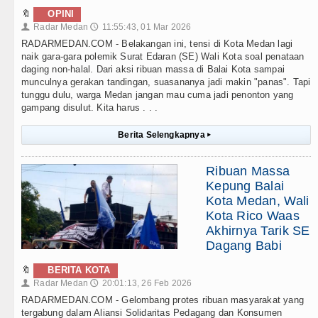
🔖
OPINI
Radar Medan
11:55:43, 01 Mar 2026
👤
🕔
RADARMEDAN.COM - Belakangan ini, tensi di Kota Medan lagi
naik gara-gara polemik Surat Edaran (SE) Wali Kota soal penataan
daging non-halal. Dari aksi ribuan massa di Balai Kota sampai
munculnya gerakan tandingan, suasananya jadi makin "panas". Tapi
tunggu dulu, warga Medan jangan mau cuma jadi penonton yang
gampang disulut. Kita harus . . .
Berita Selengkapnya
▸
Ribuan Massa
Kepung Balai
Kota Medan, Wali
Kota Rico Waas
Akhirnya Tarik SE
Dagang Babi
🔖
BERITA KOTA
Radar Medan
20:01:13, 26 Feb 2026
👤
🕔
RADARMEDAN.COM - Gelombang protes ribuan masyarakat yang
tergabung dalam Aliansi Solidaritas Pedagang dan Konsumen