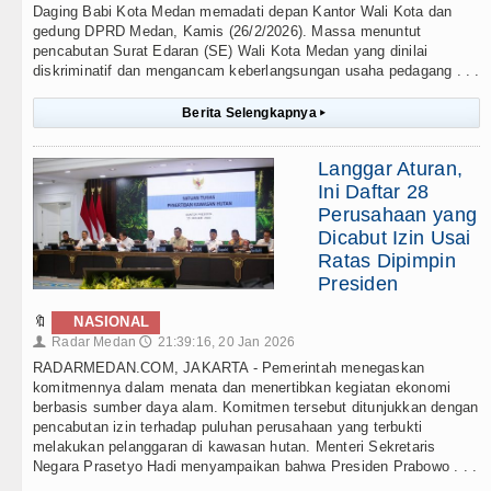
Daging Babi Kota Medan memadati depan Kantor Wali Kota dan
gedung DPRD Medan, Kamis (26/2/2026). Massa menuntut
pencabutan Surat Edaran (SE) Wali Kota Medan yang dinilai
diskriminatif dan mengancam keberlangsungan usaha pedagang . . .
Berita Selengkapnya
▸
Langgar Aturan,
Ini Daftar 28
Perusahaan yang
Dicabut Izin Usai
Ratas Dipimpin
Presiden
🔖
NASIONAL
Radar Medan
21:39:16, 20 Jan 2026
👤
🕔
RADARMEDAN.COM, JAKARTA - Pemerintah menegaskan
komitmennya dalam menata dan menertibkan kegiatan ekonomi
berbasis sumber daya alam. Komitmen tersebut ditunjukkan dengan
pencabutan izin terhadap puluhan perusahaan yang terbukti
melakukan pelanggaran di kawasan hutan. Menteri Sekretaris
Negara Prasetyo Hadi menyampaikan bahwa Presiden Prabowo . . .