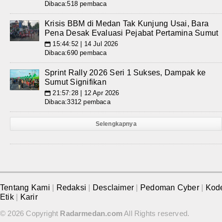
Dibaca:518 pembaca
Krisis BBM di Medan Tak Kunjung Usai, Bara
Pena Desak Evaluasi Pejabat Pertamina Sumut
15:44:52 | 14 Jul 2026
📅
Dibaca:690 pembaca
Sprint Rally 2026 Seri 1 Sukses, Dampak ke
Sumut Signifikan
21:57:28 | 12 Apr 2026
📅
Dibaca:3312 pembaca
Selengkapnya
Tentang Kami
|
Redaksi
|
Desclaimer
|
Pedoman Cyber
|
Kod
Etik
|
Karir
© 2026 Copyright
Radarmedan.com
All Rights reserved.