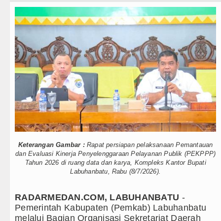
Teknologi
Gubernur Bobby Nasution Siapka
Internasional
Kapolda Sumut Rombak Puluhan J
Wisata
Wabup Deli Serdang Lantik 25 P
TIPS dan TRIK
Ketua GRIB Jaya Labuhanbatu Ge
+ Lainnya
Gubernur Bobby Nasution Minta 
Video
Rico Waas : Kemerdekaan Harus 
Kesehatan
Kurang dari 6 Jam, Polsek Kotari
Keterangan Gambar :
Rapat persiapan pelaksanaan Pemantauan
Kuliner
Liverpool vs Monaco Laga Persah
dan Evaluasi Kinerja Penyelenggaraan Pelayanan Publik (PEKPPP)
Tahun 2026 di ruang data dan karya, Kompleks Kantor Bupati
Siraman Rohani
Labuhanbatu, Rabu (8/7/2026).
Manchester City vs Atletico Mad
Serapan Anggaran Terendah, Insp
RADARMEDAN.COM, LABUHANBATU
-
Pemerintah Kabupaten (Pemkab) Labuhanbatu
Gubernur Bobby Nasution Siapka
melalui Bagian Organisasi Sekretariat Daerah