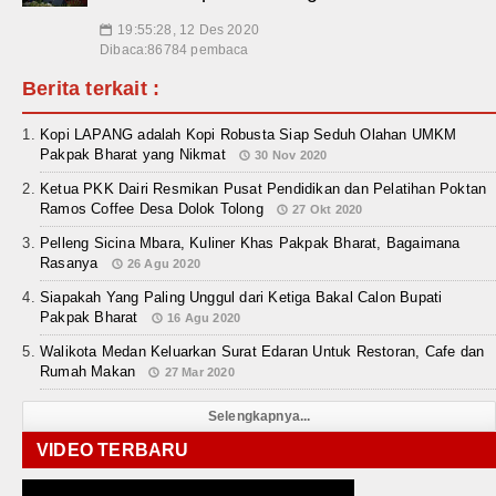
19:55:28, 12 Des 2020
📅
Dibaca:86784 pembaca
Berita terkait :
Kopi LAPANG adalah Kopi Robusta Siap Seduh Olahan UMKM
Pakpak Bharat yang Nikmat
30 Nov 2020
Ketua PKK Dairi Resmikan Pusat Pendidikan dan Pelatihan Poktan
Ramos Coffee Desa Dolok Tolong
27 Okt 2020
Pelleng Sicina Mbara, Kuliner Khas Pakpak Bharat, Bagaimana
Rasanya
26 Agu 2020
Siapakah Yang Paling Unggul dari Ketiga Bakal Calon Bupati
Pakpak Bharat
16 Agu 2020
Walikota Medan Keluarkan Surat Edaran Untuk Restoran, Cafe dan
Rumah Makan
27 Mar 2020
Selengkapnya...
VIDEO TERBARU