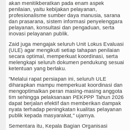
Kapolda Sumut Rombak Puluhan J
akan menitikberatkan pada enam aspek
penilaian, yaitu kebijakan pelayanan,
Wabup Deli Serdang Lantik 25 P
profesionalisme sumber daya manusia, sarana
dan prasarana, sistem informasi penyelenggara
Ketua GRIB Jaya Labuhanbatu Ge
pelayanan, konsultasi dan pengaduan, serta
inovasi pelayanan publik.
Gubernur Bobby Nasution Minta 
Zaid juga mengajak seluruh Unit Lokus Evaluasi
(ULE) agar mengikuti setiap tahapan penilaian
secara optimal, memperkuat koordinasi, serta
melengkapi seluruh dokumen pendukung sesuai
ketentuan yang berlaku.
"Melalui rapat persiapan ini, seluruh ULE
diharapkan mampu memperkuat koordinasi dan
mengoptimalkan peran masing-masing anggota
tim sehingga pelaksanaan PEKPPP Tahun 2026
dapat berjalan efektif dan memberikan dampak
nyata terhadap peningkatan kualitas pelayanan
publik kepada masyarakat," ujarnya.
Sementara itu, Kepala Bagian Organisasi