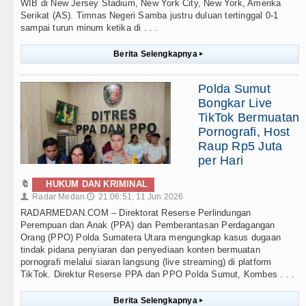
WIB di New Jersey Stadium, New York City, New York, Amerika
Serikat (AS). Timnas Negeri Samba justru duluan tertinggal 0-1
sampai turun minum ketika di . . .
Berita Selengkapnya
▸
Polda Sumut
Bongkar Live
TikTok Bermuatan
Pornografi, Host
Raup Rp5 Juta
per Hari
🔖
HUKUM DAN KRIMINAL
Radar Medan
21:06:51, 11 Jun 2026
👤
🕔
RADARMEDAN.COM – Direktorat Reserse Perlindungan
Perempuan dan Anak (PPA) dan Pemberantasan Perdagangan
Orang (PPO) Polda Sumatera Utara mengungkap kasus dugaan
tindak pidana penyiaran dan penyediaan konten bermuatan
pornografi melalui siaran langsung (live streaming) di platform
TikTok. Direktur Reserse PPA dan PPO Polda Sumut, Kombes . . .
Berita Selengkapnya
▸