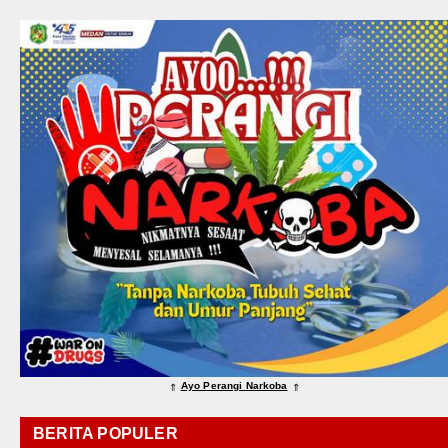
Ayo Perangi Narkoba
⇑
⇑
BERITA POPULER