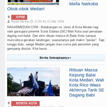
Mafia Narkoba
Obok-obok Medan!
🔖
OPINI
Radar Medan
11:55:43, 01 Mar 2026
👤
🕔
RADARMEDAN.COM - Belakangan ini, tensi di Kota Medan lagi
naik gara-gara polemik Surat Edaran (SE) Wali Kota soal penataan
daging non-halal. Dari aksi ribuan massa di Balai Kota sampai
munculnya gerakan tandingan, suasananya jadi makin "panas". Tapi
tunggu dulu, warga Medan jangan mau cuma jadi penonton yang
gampang disulut. Kita harus . . .
Berita Selengkapnya
▸
Ribuan Massa
Kepung Balai
Kota Medan, Wali
Kota Rico Waas
Akhirnya Tarik SE
Dagang Babi
🔖
BERITA KOTA