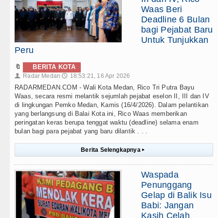
Waas Beri
Deadline 6 Bulan
bagi Pejabat Baru
Untuk Tunjukkan
Peru
🔖
BERITA KOTA
Radar Medan
18:53:21, 16 Apr 2026
👤
🕔
RADARMEDAN.COM - Wali Kota Medan, Rico Tri Putra Bayu
Waas, secara resmi melantik sejumlah pejabat eselon II, III dan IV
di lingkungan Pemko Medan, Kamis (16/4/2026). Dalam pelantikan
yang berlangsung di Balai Kota ini, Rico Waas memberikan
peringatan keras berupa tenggat waktu (deadline) selama enam
bulan bagi para pejabat yang baru dilantik . . .
Berita Selengkapnya
▸
Waspada
Penunggang
Gelap di Balik Isu
Babi: Jangan
Kasih Celah