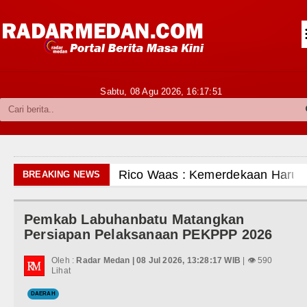
Siantar-Simalungun
Kabupaten Karo
Pakpak Bharat
Sabtu, 08 Agu 2026,
16:17:52
Kabupaten Simalungun
Metropolitan
TNI POLRI
Rico Waas : Kemerdekaan Harus 
BREAKING NEWS
Hukum dan Kriminal
Kurang dari 6 Jam, Polsek Kotari
Pemkab Labuhanbatu Matangkan
Politik
Liverpool vs Monaco Laga Persah
Persiapan Pelaksanaan PEKPPP 2026
Hiburan
Manchester City vs Atletico Mad
Oleh :
Radar Medan | 08 Jul 2026, 13:28:17 WIB
| 👁 590
Lihat
Olahraga
Serapan Anggaran Terendah, Insp
DAERAH