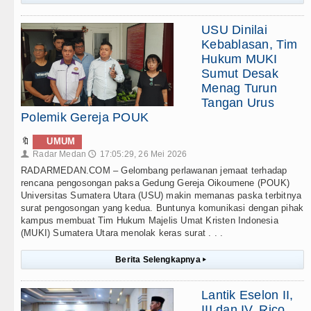
USU Dinilai
Kebablasan, Tim
Hukum MUKI
Sumut Desak
Menag Turun
Tangan Urus
Polemik Gereja POUK
🔖
UMUM
Radar Medan
17:05:29, 26 Mei 2026
👤
🕔
RADARMEDAN.COM – Gelombang perlawanan jemaat terhadap
rencana pengosongan paksa Gedung Gereja Oikoumene (POUK)
Universitas Sumatera Utara (USU) makin memanas paska terbitnya
surat pengosongan yang kedua. Buntunya komunikasi dengan pihak
kampus membuat Tim Hukum Majelis Umat Kristen Indonesia
(MUKI) Sumatera Utara menolak keras surat . . .
Berita Selengkapnya
▸
Lantik Eselon II,
III dan IV, Rico