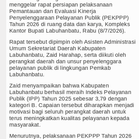
menggelar rapat persiapan pelaksanaan
Kapolda Sumut Rombak Puluhan J
Pemantauan dan Evaluasi Kinerja
Penyelenggaraan Pelayanan Publik (PEKPPP)
Wabup Deli Serdang Lantik 25 P
Tahun 2026 di ruang data dan karya, Kompleks
Kantor Bupati Labuhanbatu, Rabu (8/7/2026).
Ketua GRIB Jaya Labuhanbatu Ge
Rapat tersebut dipimpin oleh Asisten Administrasi
Umum Sekretariat Daerah Kabupaten
Gubernur Bobby Nasution Minta 
Labuhanbatu, Zaid Harahap, serta diikuti oleh
perangkat daerah dan unsur penyelenggara
Rico Waas : Kemerdekaan Harus 
pelayanan publik di lingkungan Pemkab
Labuhanbatu.
Kurang dari 6 Jam, Polsek Kotari
Zaid menyampaikan bahwa Kabupaten
Liverpool vs Monaco Laga Persah
Labuhanbatu berhasil meraih Indeks Pelayanan
Publik (IPP) Tahun 2025 sebesar 3,79 dengan
Manchester City vs Atletico Mad
kategori B. Capaian tersebut diharapkan menjadi
motivasi bagi seluruh perangkat daerah untuk
Serapan Anggaran Terendah, Insp
terus meningkatkan kualitas pelayanan kepada
masyarakat.
Gubernur Bobby Nasution Siapka
Menurutnya, pelaksanaan PEKPPP Tahun 2026