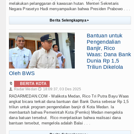
melakukan pelanggaran di kawasan hutan. Menteri Sekretaris
Negara Prasetyo Hadi menyampaikan bahwa Presiden Prabowo . . .
Berita Selengkapnya
▸
Bantuan untuk
Pengendalian
Banjir, Rico
Waas: Dana Bank
Dunia Rp 1,5
Triliun Dikelola
Oleh BWS
🔖
BERITA KOTA
Radar Medan
18:09:37, 03 Des 2025
👤
🕔
RADARMEDAN.COM - Walikota Medan, Rico Tri Putra Bayu Waas
angkat bicara terkait dana bantuan dari Bank Dunia sebesar Rp 1,5
triliun untuk program pengendalian banjir di Kota Medan. Ia
membantah bahwa Pemerintah Kota (Pemko) Medan mengelola
dana batuan tersebut. Rico menjelaskan bahwa realisasi dana
bantuan tersebut, mengelola adalah Balai . . .