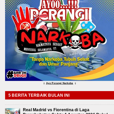
Ayo Perangi Narkoba
⇑
⇑
5 BERITA TERBAIK BULAN INI
Real Madrid vs Fiorentina di Laga