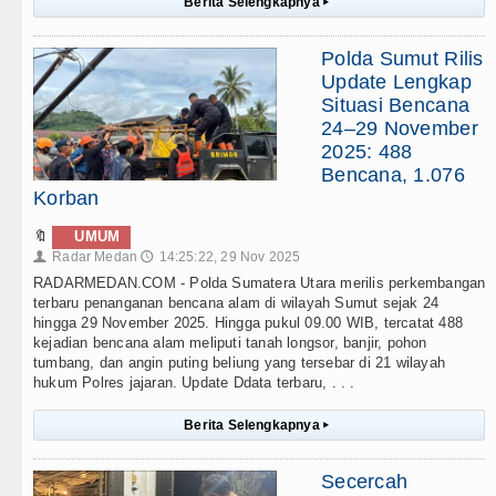
Berita Selengkapnya
▸
Polda Sumut Rilis
Update Lengkap
Situasi Bencana
24–29 November
2025: 488
Bencana, 1.076
Korban
🔖
UMUM
Radar Medan
14:25:22, 29 Nov 2025
👤
🕔
RADARMEDAN.COM - Polda Sumatera Utara merilis perkembangan
terbaru penanganan bencana alam di wilayah Sumut sejak 24
hingga 29 November 2025. Hingga pukul 09.00 WIB, tercatat 488
kejadian bencana alam meliputi tanah longsor, banjir, pohon
tumbang, dan angin puting beliung yang tersebar di 21 wilayah
hukum Polres jajaran. Update Ddata terbaru, . . .
Berita Selengkapnya
▸
Secercah