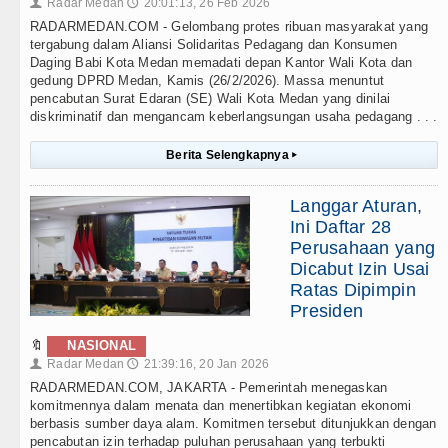
Radar Medan
20:01:13, 26 Feb 2026
👤
🕔
RADARMEDAN.COM - Gelombang protes ribuan masyarakat yang
tergabung dalam Aliansi Solidaritas Pedagang dan Konsumen
Daging Babi Kota Medan memadati depan Kantor Wali Kota dan
gedung DPRD Medan, Kamis (26/2/2026). Massa menuntut
pencabutan Surat Edaran (SE) Wali Kota Medan yang dinilai
diskriminatif dan mengancam keberlangsungan usaha pedagang . . .
Berita Selengkapnya
▸
Langgar Aturan,
Ini Daftar 28
Perusahaan yang
Dicabut Izin Usai
Ratas Dipimpin
Presiden
🔖
NASIONAL
Radar Medan
21:39:16, 20 Jan 2026
👤
🕔
RADARMEDAN.COM, JAKARTA - Pemerintah menegaskan
komitmennya dalam menata dan menertibkan kegiatan ekonomi
berbasis sumber daya alam. Komitmen tersebut ditunjukkan dengan
pencabutan izin terhadap puluhan perusahaan yang terbukti