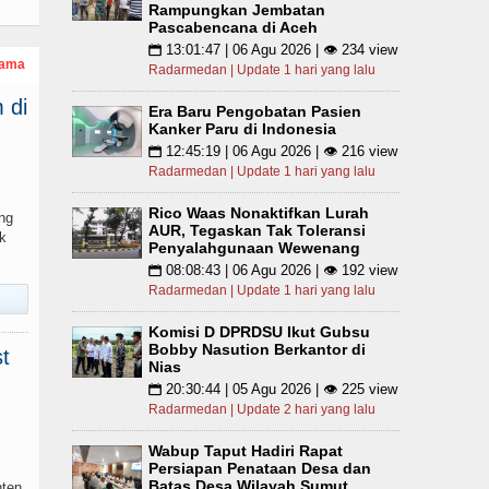
Rampungkan Jembatan
Pascabencana di Aceh
13:01:47 | 06 Agu 2026 | 👁 234 view
📅
tama
Radarmedan | Update 1 hari yang lalu
 di
Era Baru Pengobatan Pasien
Kanker Paru di Indonesia
12:45:19 | 06 Agu 2026 | 👁 216 view
📅
Radarmedan | Update 1 hari yang lalu
Rico Waas Nonaktifkan Lurah
ng
AUR, Tegaskan Tak Toleransi
k
Penyalahgunaan Wewenang
08:08:43 | 06 Agu 2026 | 👁 192 view
📅
Radarmedan | Update 1 hari yang lalu
Komisi D DPRDSU Ikut Gubsu
Bobby Nasution Berkantor di
t
Nias
20:30:44 | 05 Agu 2026 | 👁 225 view
📅
Radarmedan | Update 2 hari yang lalu
Wabup Taput Hadiri Rapat
Persiapan Penataan Desa dan
Batas Desa Wilayah Sumut
nten