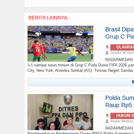
BERITA LAINNYA:
Brasil Di
Grup C Pia
🔖
OLAHRA
Syaiful W Har
👤
RADARMEDAN.com 
1-1 sampai turun minum di Grup C Piala Dunia FIFA 2026 yan
City, New York, Amerika Serikat (AS). Timnas Negeri Samba ju
B
Polda Sumu
Raup Rp5 J
🔖
HUKUM D
Radar Medan
👤
RADARMEDAN.COM
Pemberantasan Perdagangan Orang (PPO) Polda Sumatera Ut