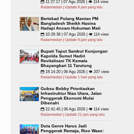
11:27:17 | 07 Agu 2026 | 👁 114 view
📅
Radarmedan | Update 8 jam yang lalu
Bertekad Pulang Mantan PM
Bangladesh Sheikh Hasina
Hadapi Ancam Hukuman Mati
10:28:38 | 07 Agu 2026 | 👁 114 view
📅
Radarmedan | Update 9 jam yang lalu
Bupati Taput Sambut Kunjungan
Kapolda Sumut Hadiri
Revitalisasi TK Kemala
Bhayangkari 11 Tarutung
18:14:20 | 06 Agu 2026 | 👁 207 view
📅
Radarmedan | Update 1 hari yang lalu
Gubsu Bobby Prioritaskan
Infrastruktur Nias Utara, Jalan
Penggerak Ekonomi Mulai
Dibenahi
22:41:45 | 06 Agu 2026 | 👁 114 view
📅
Radarmedan | Update 21 jam yang lalu
Duta Genre Harus Jadi
Penggerak Remaja, Rico Waas: