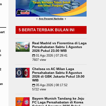
omi Mulai Dibenahi
en
Duta Genre Harus Jadi Peng
g Angkola
Risiko Tertular HIV/AIDS Melalui H
Ayo Perangi Narkoba
⇑
⇑
 Pukul 22.00 WIB
Juventus vs Inter Milan Persa
5 BERITA TERBAIK BULAN INI
art
Real Madrid vs Fiorentina di Laga
Persahabatan Sabtu 1 Agustus
2026 Pukul 23.00 WIB
i
p
01 Agu 2026 | 07:29:41
📅
7607 view
Chelsea vs AC Milan Laga
2
Persahabatan Sabtu 8 Agustus
2026 di GBK Jakarta Pukul 19.00
WIB
an
05 Agu 2026 | 08:17:52
📅
5722 view
Bayern Munich Tandang ke Jeju
FC Laga Persahabatan di Korea