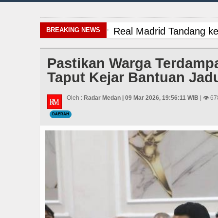
Real Madrid Tandang ke
BREAKING NEWS
Gubsu Bobby Prioritaska
Pastikan Warga Terdamp
Taput Kejar Bantuan Jad
Dugaan Penyimpangan D
PSG vs Manchester Unit
Oleh :
Radar Medan | 09 Mar 2026, 19:56:11 WIB
| 👁 67
DAERAH
Real Madrid Tandang ke
Gubsu Bobby Prioritaska
Dugaan Penyimpangan D
PSG vs Manchester Unit
Real Madrid Tandang ke