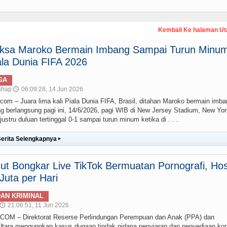
Kembali Ke halaman U
paksa Maroko Bermain Imbang Sampai Turun Minum
la Dunia FIFA 2026
GA
ahap
06:09:28, 14 Jun 2026
🕔
– Juara lima kali Piala Dunia FIFA, Brasil, ditahan Maroko bermain imba
g berlangsung pagi ini, 14/6/2026, pagi WIB di New Jersey Stadium, New Yor
stru duluan tertinggal 0-1 sampai turun minum ketika di . . .
erita Selengkapnya
▸
t Bongkar Live TikTok Bermuatan Pornografi, Hos
uta per Hari
AN KRIMINAL
21:06:51, 11 Jun 2026
🕔
 – Direktorat Reserse Perlindungan Perempuan dan Anak (PPA) dan
ara mengungkap kasus dugaan tindak pidana penyiaran dan penyediaan ko