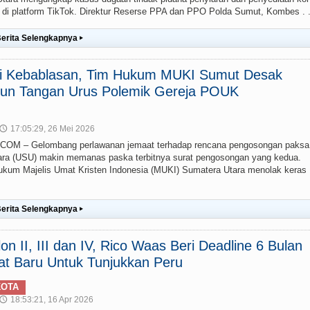
g) di platform TikTok. Direktur Reserse PPA dan PPO Polda Sumut, Kombes . .
erita Selengkapnya
▸
ai Kebablasan, Tim Hukum MUKI Sumut Desak
un Tangan Urus Polemik Gereja POUK
17:05:29, 26 Mei 2026
🕔
M – Gelombang perlawanan jemaat terhadap rencana pengosongan paksa
ra (USU) makin memanas paska terbitnya surat pengosongan yang kedua.
um Majelis Umat Kristen Indonesia (MUKI) Sumatera Utara menolak keras
erita Selengkapnya
▸
lon II, III dan IV, Rico Waas Beri Deadline 6 Bulan
at Baru Untuk Tunjukkan Peru
KOTA
18:53:21, 16 Apr 2026
🕔