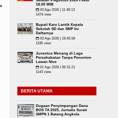
Selatan 4 Agustus 2026 Pukul
18.00 WIB
a
03 Agu 2026 | 11:49:13
📅
1474 view
Bupati Karo Lantik Kepala
Sekolah SD dan SMP Ini
Daftarnya
03 Agu 2026 | 19:45:58
📅
1195 view
Juventus Menang di Laga
Persahabatan Tanpa Penonton
Lawan Nice
01 Agu 2026 | 06:31:21
📅
1143 view
BERITA UTAMA
Dugaan Penyimpangan Dana
BOS TA 2025, Jurnalis Surati
SMPN 1 Batang Angkola