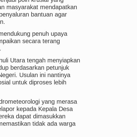
kan masyarakat mendapatkan
 penyaluran bantuan agar
n.
a mendukung penuh upaya
mpaikan secara terang
.
nuli Utara tengah menyiapkan
dup berdasarkan petunjuk
egeri. Usulan ini nantinya
ial untuk diproses lebih
drometeorologi yang merasa
elapor kepada Kepala Desa
mereka dapat dimasukkan
memastikan tidak ada warga