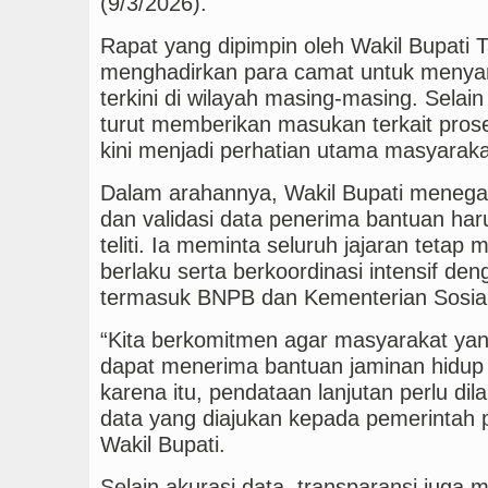
(9/3/2026).
Rapat yang dipimpin oleh Wakil Bupati T
menghadirkan para camat untuk menyam
terkini di wilayah masing-masing. Selain
turut memberikan masukan terkait pros
kini menjadi perhatian utama masyaraka
Dalam arahannya, Wakil Bupati menegas
dan validasi data penerima bantuan har
teliti. Ia meminta seluruh jajaran teta
berlaku serta berkoordinasi intensif de
termasuk BNPB dan Kementerian Sosial
“Kita berkomitmen agar masyarakat ya
dapat menerima bantuan jaminan hidup 
karena itu, pendataan lanjutan perlu di
data yang diajukan kepada pemerintah p
Wakil Bupati.
Selain akurasi data, transparansi juga m