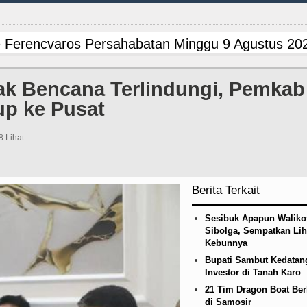
 Ferencvaros Persahabatan Minggu 9 Agustus 202
n Infrastruktur Nias Utara, Jalan Penggerak Ekon
ak Bencana Terlindungi, Pemkab
up ke Pusat
ana BOS TA 2025, Jurnalis Surati SMPN 1 Batan
ed Laga Persahabatan di Swedia 8 Agustus 2026
8 Lihat
 Ferencvaros Persahabatan Minggu 9 Agustus 202
Berita Terkait
n Infrastruktur Nias Utara, Jalan Penggerak Ekon
Sesibuk Apapun Waliko
ana BOS TA 2025, Jurnalis Surati SMPN 1 Batan
Sibolga, Sempatkan Lih
Kebunnya
ed Laga Persahabatan di Swedia 8 Agustus 2026
Bupati Sambut Kedatan
Investor di Tanah Karo
 Ferencvaros Persahabatan Minggu 9 Agustus 202
21 Tim Dragon Boat Ber
di Samosir