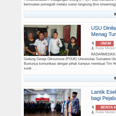
bermuatan pornografi melalui siaran langsung (live streamin
B
USU Dinil
Menag Tur
🔖
UMUM
Radar Medan
👤
RADARMEDAN.CO
Gedung Gereja Oikoumene (POUK) Universitas Sumatera Uta
Buntunya komunikasi dengan pihak kampus membuat Tim Huk
surat . . .
B
Lantik Ese
bagi Pejab
🔖
BERITA 
Radar Medan
👤