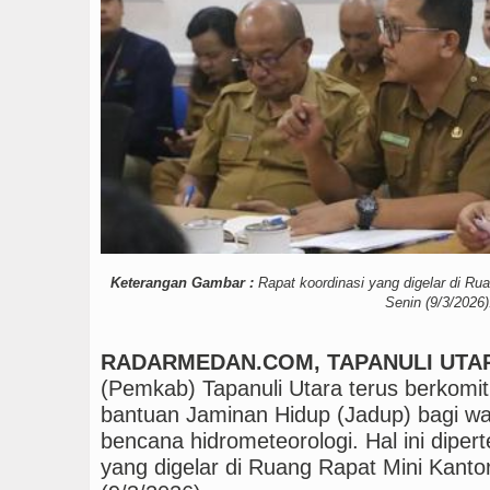
Gubsu Bobby Prioritaska
Dugaan Penyimpangan D
PSG vs Manchester Unit
Keterangan Gambar :
Rapat koordinasi yang digelar di Rua
Senin (9/3/2026)
RADARMEDAN.COM, TAPANULI UTA
(Pemkab) Tapanuli Utara terus berko
bantuan Jaminan Hidup (Jadup) bagi w
bencana hidrometeorologi. Hal ini diper
yang digelar di Ruang Rapat Mini Kantor