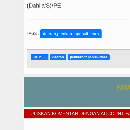
(Dahlia'S)/PE
TAGS :
daerah,pemkab-tapanuli-utara
TAGS:
daerah
pemkab-tapanuli-utara
TULISKAN KOMENTAR DENGAN ACCOUNT 