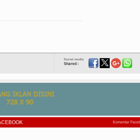
Social media
Shared :
FACEBOOK
Komentar Face