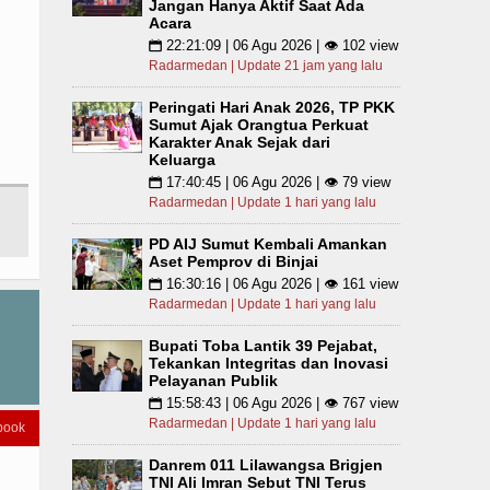
Jangan Hanya Aktif Saat Ada
Acara
22:21:09 | 06 Agu 2026 | 👁 102 view
📅
Radarmedan | Update 21 jam yang lalu
Peringati Hari Anak 2026, TP PKK
Sumut Ajak Orangtua Perkuat
Karakter Anak Sejak dari
Keluarga
17:40:45 | 06 Agu 2026 | 👁 79 view
📅
Radarmedan | Update 1 hari yang lalu
PD AIJ Sumut Kembali Amankan
Aset Pemprov di Binjai
16:30:16 | 06 Agu 2026 | 👁 161 view
📅
Radarmedan | Update 1 hari yang lalu
Bupati Toba Lantik 39 Pejabat,
Tekankan Integritas dan Inovasi
Pelayanan Publik
15:58:43 | 06 Agu 2026 | 👁 767 view
📅
Radarmedan | Update 1 hari yang lalu
book
Danrem 011 Lilawangsa Brigjen
TNI Ali Imran Sebut TNI Terus