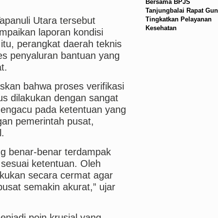
Bersama BPJS
Tanjungbalai Rapat Gun
apanuli Utara tersebut
Tingkatkan Pelayanan
Kesehatan
paikan laporan kondisi
 itu, perangkat daerah teknis
es penyaluran bantuan yang
t.
kan bahwa proses verifikasi
us dilakukan dengan sangat
p mengacu pada ketentuan yang
ngan pemerintah pusat,
.
ng benar-benar terdampak
sesuai ketentuan. Oleh
lakukan secara cermat agar
usat semakin akurat,” ujar
enjadi poin krusial yang