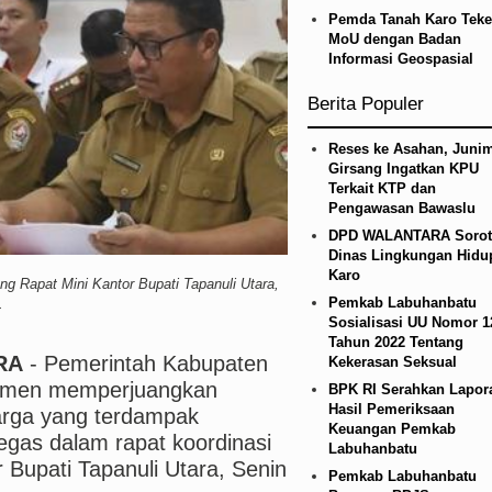
n Infrastruktur Nias Utara, Jalan Penggerak Ekon
Pemda Tanah Karo Tek
MoU dengan Badan
Informasi Geospasial
ana BOS TA 2025, Jurnalis Surati SMPN 1 Batan
Berita Populer
ed Laga Persahabatan di Swedia 8 Agustus 2026
Reses ke Asahan, Junim
Girsang Ingatkan KPU
Terkait KTP dan
Pengawasan Bawaslu
DPD WALANTARA Sorot
Dinas Lingkungan Hidu
Karo
ng Rapat Mini Kantor Bupati Tapanuli Utara,
Pemkab Labuhanbatu
.
Sosialisasi UU Nomor 1
Tahun 2022 Tentang
RA
- Pemerintah Kabupaten
Kekerasan Seksual
mitmen memperjuangkan
BPK RI Serahkan Lapor
Hasil Pemeriksaan
arga yang terdampak
Keuangan Pemkab
tegas dalam rapat koordinasi
Labuhanbatu
 Bupati Tapanuli Utara, Senin
Pemkab Labuhanbatu