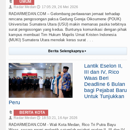
🔖
UMUM
Radar Medan
17:05:29, 26 Mei 2026
👤
🕔
RADARMEDAN.COM – Gelombang perlawanan jemaat terhadap
rencana pengosongan paksa Gedung Gereja Oikoumene (POUK)
Universitas Sumatera Utara (USU) makin memanas paska terbitnya
surat pengosongan yang kedua. Buntunya komunikasi dengan pihak
kampus membuat Tim Hukum Majelis Umat Kristen Indonesia
(MUKI) Sumatera Utara menolak keras surat . . .
Berita Selengkapnya
▸
Lantik Eselon II,
III dan IV, Rico
Waas Beri
Deadline 6 Bulan
bagi Pejabat Baru
Untuk Tunjukkan
Peru
🔖
BERITA KOTA
Radar Medan
18:53:21, 16 Apr 2026
👤
🕔
RADARMEDAN.COM - Wali Kota Medan, Rico Tri Putra Bayu
Waas, secara resmi melantik sejumlah pejabat eselon II, III dan IV