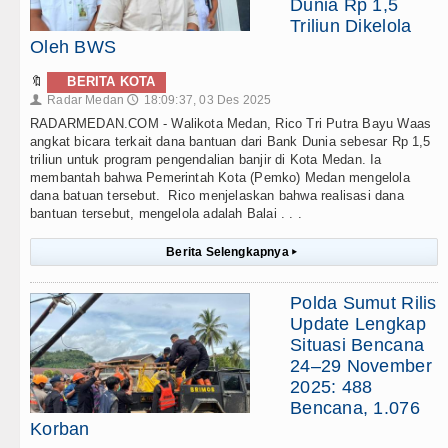
Dunia Rp 1,5
Triliun Dikelola
Oleh BWS
🔖
BERITA KOTA
Radar Medan
18:09:37, 03 Des 2025
👤
🕔
RADARMEDAN.COM - Walikota Medan, Rico Tri Putra Bayu Waas
angkat bicara terkait dana bantuan dari Bank Dunia sebesar Rp 1,5
triliun untuk program pengendalian banjir di Kota Medan. Ia
membantah bahwa Pemerintah Kota (Pemko) Medan mengelola
dana batuan tersebut. Rico menjelaskan bahwa realisasi dana
bantuan tersebut, mengelola adalah Balai . . .
Berita Selengkapnya
▸
Polda Sumut Rilis
Update Lengkap
Situasi Bencana
24–29 November
2025: 488
Bencana, 1.076
Korban