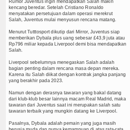
Rumor Juventus ingin mendapatkan Salah makin
kencang beredar. Setelah Cristiano Ronaldo
Wali Kota Medan Dikukuhkan Jadi Duta Penggera
menyatakan persetujuan dalam operasi merekrut
Salah, Juventus mulai menyusun rencana matang.
Sebut LSL Pengidap HIV/AIDS di Jawa Barat Seb
Menurut Tutttosport dikutip dari Mirror, Juventus siap
Arsenal Dibungkam Real Betis pada Laga Persaha
memberikan Dybala plus uang sebesar £43,9 juta atau
Rp796 miliar kepada Liverpool demi bisa mendapatkan
Chelsea Tumbang Ditekuk Juventus pada Laga P
Salah.
AC Milan Hanya Bermain Imbang dengan Inter Mil
Liverpool sebelumnya menegaskan Salah adalah
bagian penting dalam rencana masa depan mereka.
Bayern Munich vs Aston Villa Laga Persahabatan
Karena itu Salah diikat dengan kontrak jangka panjang
yang berakhir pada 2023.
Komisi D DPRDSU Ikut Gubsu Bobby Nasution Ber
Namun dengan derasnya tawaran yang bakal datang
Wabup Taput Hadiri Rapat Persiapan Penataan D
dari klub-klub besar lainnya macam Real Madrid, maka
tawaran dari Juventus saat ini merupakan salah satu
Rico Waas Tinjau Rehabilitasi 3 RTLH di Medan 
tawaran terbaik yang mungkin datang ke Liverpool.
Bappelitbangda Toba Gelar Lomba Inovasi Peran
Pasalnya, Dybala adalah pemain yang juga masih
berusia muda dan punya kemampuan di atas rata-rata.