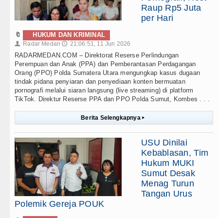
Raup Rp5 Juta
per Hari
🔖
HUKUM DAN KRIMINAL
Radar Medan
21:06:51, 11 Jun 2026
👤
🕔
RADARMEDAN.COM – Direktorat Reserse Perlindungan
Perempuan dan Anak (PPA) dan Pemberantasan Perdagangan
Orang (PPO) Polda Sumatera Utara mengungkap kasus dugaan
tindak pidana penyiaran dan penyediaan konten bermuatan
pornografi melalui siaran langsung (live streaming) di platform
TikTok. Direktur Reserse PPA dan PPO Polda Sumut, Kombes . . .
Berita Selengkapnya
▸
USU Dinilai
Kebablasan, Tim
Hukum MUKI
Sumut Desak
Menag Turun
Tangan Urus
Polemik Gereja POUK