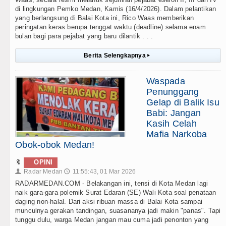
di lingkungan Pemko Medan, Kamis (16/4/2026). Dalam pelantikan
yang berlangsung di Balai Kota ini, Rico Waas memberikan
peringatan keras berupa tenggat waktu (deadline) selama enam
bulan bagi para pejabat yang baru dilantik . . .
Berita Selengkapnya
▸
Waspada
Penunggang
Gelap di Balik Isu
Babi: Jangan
Kasih Celah
Mafia Narkoba
Obok-obok Medan!
🔖
OPINI
Radar Medan
11:55:43, 01 Mar 2026
👤
🕔
RADARMEDAN.COM - Belakangan ini, tensi di Kota Medan lagi
naik gara-gara polemik Surat Edaran (SE) Wali Kota soal penataan
daging non-halal. Dari aksi ribuan massa di Balai Kota sampai
munculnya gerakan tandingan, suasananya jadi makin "panas". Tapi
tunggu dulu, warga Medan jangan mau cuma jadi penonton yang