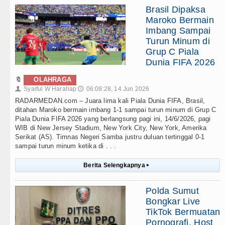
Brasil Dipaksa
Maroko Bermain
Imbang Sampai
Turun Minum di
Grup C Piala
Dunia FIFA 2026
🔖
OLAHRAGA
Syaiful W Harahap
06:09:28, 14 Jun 2026
👤
🕔
RADARMEDAN.com – Juara lima kali Piala Dunia FIFA, Brasil,
ditahan Maroko bermain imbang 1-1 sampai turun minum di Grup C
Piala Dunia FIFA 2026 yang berlangsung pagi ini, 14/6/2026, pagi
WIB di New Jersey Stadium, New York City, New York, Amerika
Serikat (AS). Timnas Negeri Samba justru duluan tertinggal 0-1
sampai turun minum ketika di . . .
Berita Selengkapnya
▸
Polda Sumut
Bongkar Live
TikTok Bermuatan
Pornografi, Host