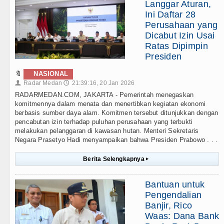
Langgar Aturan,
Ini Daftar 28
Perusahaan yang
Dicabut Izin Usai
Ratas Dipimpin
Presiden
🔖
NASIONAL
Radar Medan
21:39:16, 20 Jan 2026
👤
🕔
RADARMEDAN.COM, JAKARTA - Pemerintah menegaskan
komitmennya dalam menata dan menertibkan kegiatan ekonomi
berbasis sumber daya alam. Komitmen tersebut ditunjukkan dengan
pencabutan izin terhadap puluhan perusahaan yang terbukti
melakukan pelanggaran di kawasan hutan. Menteri Sekretaris
Negara Prasetyo Hadi menyampaikan bahwa Presiden Prabowo . . .
Berita Selengkapnya
▸
Bantuan untuk
Pengendalian
Banjir, Rico
Waas: Dana Bank