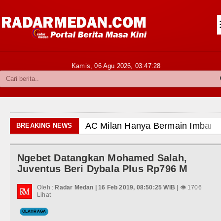
Siantar-Simalungun
Kabupaten Karo
Pakpak Bharat
Kamis, 06 Agu 2026,
03:47:29
Kabupaten Simalungun
Metropolitan
TNI POLRI
AC Milan Hanya Bermain Imbang dengan Inter Mil
BREAKING NEWS
Hukum dan Kriminal
Bayern Munich vs Aston Villa Laga Persahabatan
Ngebet Datangkan Mohamed Salah,
Politik
Komisi D DPRDSU Ikut Gubsu Bobby Nasution Ber
Juventus Beri Dybala Plus Rp796 M
Hiburan
Wabup Taput Hadiri Rapat Persiapan Penataan D
Oleh :
Radar Medan | 16 Feb 2019, 08:50:25 WIB
| 👁 1706
Lihat
Olahraga
Rico Waas Tinjau Rehabilitasi 3 RTLH di Medan 
OLAHRAGA