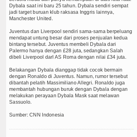
Wali Kota Medan Dikukuhkan Jadi Duta Penggera
Dybala saat ini baru 25 tahun. Dybala sendiri sempat
jadi target buruan klub raksasa Inggris lainnya,
Sebut LSL Pengidap HIV/AIDS di Jawa Barat Seb
Manchester United.
Arsenal Dibungkam Real Betis pada Laga Persaha
Juventus dan Liverpool sendiri sama-sama berpeluang
mendapat untung besar dari proses penjualan kedua
Chelsea Tumbang Ditekuk Juventus pada Laga P
bintang tersebut. Juventus membeli Dybala dari
Palermo hanya dengan £28 juta, sedangkan Salah
dibeli Liverpool darI AS Roma dengan nilai £34 juta.
Belakangan Dybala dianggap tidak cocok bermain
dengan Ronaldo di Juventus. Namun, rumor tersebut
dibantah pelatih Massimiliano Allegri. Ronaldo juga
membantah hubungan buruk dengan Dybala dengan
melakukan perayaan Dybala Mask saat melawan
Sassuolo.
Sumber: CNN Indonesia