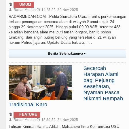
🔖
UMUM
Radar Medan
14:25:22, 29 Nov 2025
👤
🕔
RADARMEDAN.COM - Polda Sumatera Utara merilis perkembangan
terbaru penanganan bencana alam di wilayah Sumut sejak 24
hingga 29 November 2025. Hingga pukul 09.00 WIB, tercatat 488
kejadian bencana alam meliputi tanah longsor, banjir, pohon
tumbang, dan angin puting beliung yang tersebar di 21 wilayah
hukum Polres jajaran. Update Ddata terbaru, . . .
Berita Selengkapnya
▸
Secercah
Harapan Alami
bagi Pejuang
Kesehatan,
Nyaman Pasca
Nikmati Rempah
Tradisional Karo
🔖
FEATURE
Radar Medan
15:59:52, 24 Nov 2025
👤
🕔
Tulisan Kiriman Hanina Afifah, Mahasiswi Ilmu Komunikasi USU